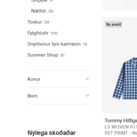
Sloppar
4
Náttföt
38
Töskur
59
Ný árstíð
Fylgihlutir
106
Snyrtivörur fyrir karlmenn
19
Summer Shop
81
Konur
Tommy Hilfiger
2 154
Börn
Tommy Jeans
584
Tommy Hilfiger
616
Tommy Hilfig
Tommy Hilfiger
616
LS WOVEN PJ 
Nýlega skoðaðar
SET PRINT - Ná