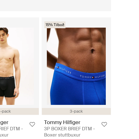
15% Tilboð
-pack
3-pack
iger
Tommy Hilfiger
RIEF DTM -
3P BOXER BRIEF DTM -
uxur
Boxer stuttbuxur