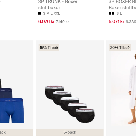
-
3P TRUNK - Boxer
3P BOXER B
stuttbuxur
Boxer stuttb
S
M
L
XXL
S
L
6.076 kr
5.071 kr
r
7.149 kr
6.339
15% Tilboð
20% Tilboð
ack
5-pack