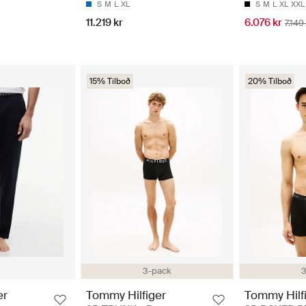
S
M
L
XL
S
M
L
XL
XXL
11.219 kr
6.076 kr
7.149
15% Tilboð
20% Tilboð
3-pack
3
er
Tommy Hilfiger
Tommy Hilf