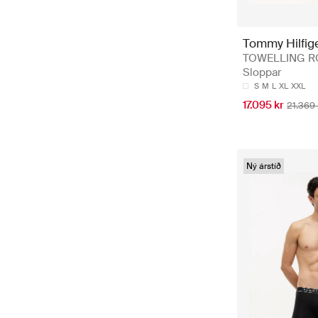
Tommy Hilfig
TOWELLING R
Sloppar
S
M
L
XL
XXL
17.095 kr
21.369 
Ný árstíð