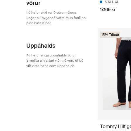
vörur
S
M
L
XL
17.169 kr
Þú hefur ekki valið vörur nýlega.
Þegar þú byrjar að vafra mun ferillinn
þinn birtast hér.
15% Tilboð
Uppáhalds
Þú hefur enga uppáhalds vörur.
Smelltu á hjartað við hlið vöru ef þú
vilt vista hana sem uppáhalds.
Tommy Hilfig