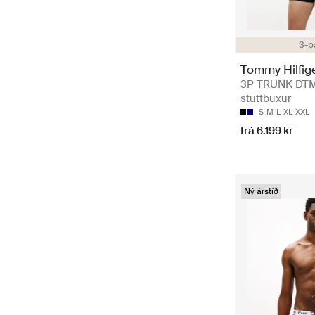
3-p
Tommy Hilfig
3P TRUNK DTM
stuttbuxur
S
M
L
XL
XXL
frá 6.199 kr
Ný árstíð