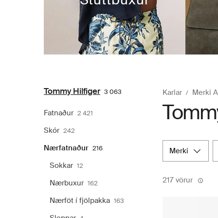
Tommy Hilfiger
3 063
Karlar
Merki 
Tommy 
Fatnaður
2 421
Skór
242
Nærfatnaður
216
merki
Sokkar
12
217 vörur
Nærbuxur
162
Nærföt í fjölpakka
163