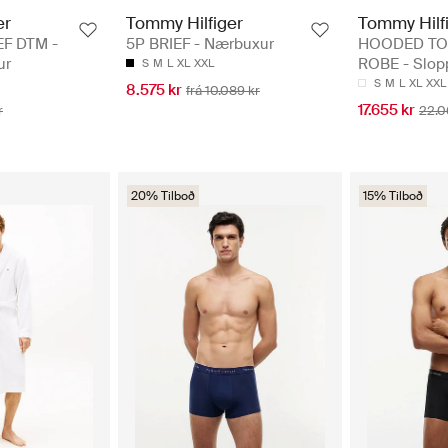
er
Tommy Hilfiger
Tommy Hilf
EF DTM -
5P BRIEF - Nærbuxur
HOODED TO
ur
ROBE - Slop
S
M
L
XL
XXL
S
M
L
XL
XXL
8.575 kr
frá 10.089 kr
17.655 kr
r
22.0
20% Tilboð
15% Tilboð