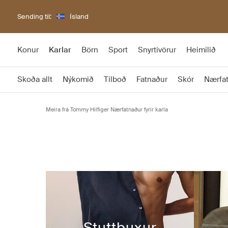
Sending til:
Ísland
Konur
Karlar
Börn
Sport
Snyrtivörur
Heimilið
Skoða allt
Nýkomið
Tilboð
Fatnaður
Skór
Nærfa
Meira frá Tommy Hilfiger Nærfatnaður fyrir karla
Stuttbuxur