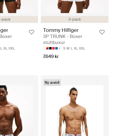
-pack
3-pack
iger
Tommy Hilfiger
Boxer
3P TRUNK - Boxer
stuttbuxur
L
XL
XXL
S
M
L
XL
XXL
7.649 kr
Ný árstíð