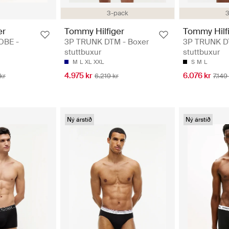
3-pack
3
er
Tommy Hilfiger
Tommy Hilf
OBE -
3P TRUNK DTM - Boxer
3P TRUNK D
stuttbuxur
stuttbuxur
M
L
XL
XXL
S
M
L
4.975 kr
6.076 kr
kr
6.219 kr
7.149
Ný árstíð
Ný árstíð