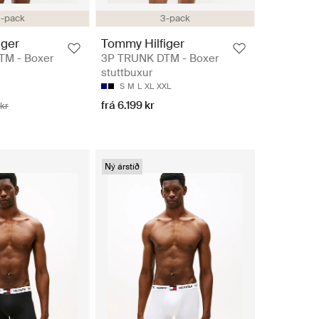
-pack
3-pack
iger
Tommy Hilfiger
TM - Boxer
3P TRUNK DTM - Boxer
stuttbuxur
S
M
L
XL
XXL
frá 6.199 kr
 kr
Ný árstíð