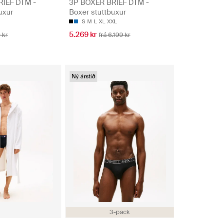
RIEF DTM -
3P BOXER BRIEF DTM -
uxur
Boxer stuttbuxur
S
M
L
XL
XXL
5.269 kr
 kr
frá 6.199 kr
Ný árstíð
3-pack