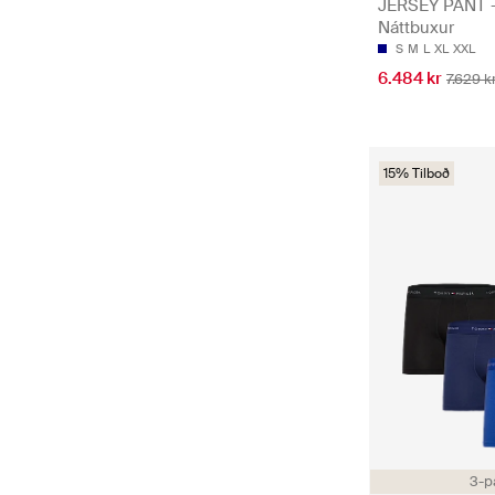
JERSEY PANT 
Náttbuxur
S
M
L
XL
XXL
6.484 kr
7.629 k
15% Tilboð
3-p