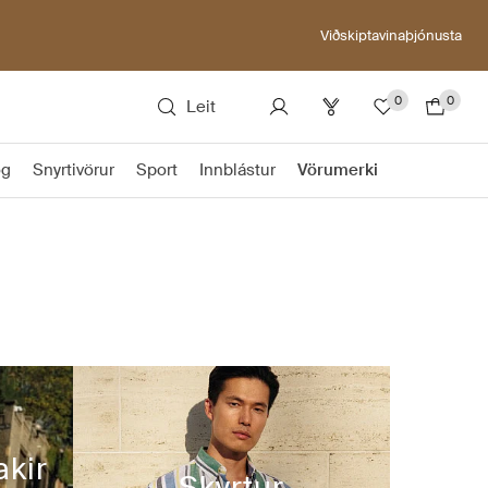
Viðskiptavinaþjónusta
0
0
Leit
ög
Snyrtivörur
Sport
Innblástur
Vörumerki
akir
Skyrtur