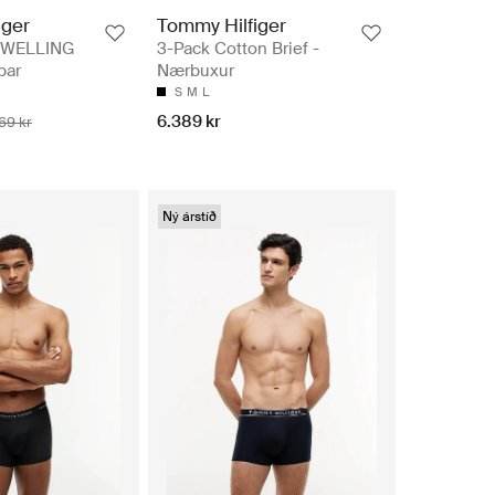
iger
Tommy Hilfiger
WELLING
3-Pack Cotton Brief -
par
Nærbuxur
S
M
L
6.389 kr
69 kr
Ný árstíð