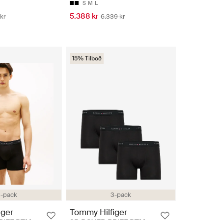
S
M
L
5.388 kr
 kr
6.339 kr
15% Tilboð
-pack
3-pack
iger
Tommy Hilfiger