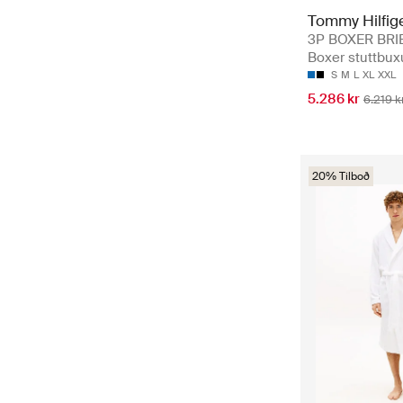
Tommy Hilfig
3P BOXER BRI
Boxer stuttbux
S
M
L
XL
XXL
5.286 kr
6.219 k
20% Tilboð