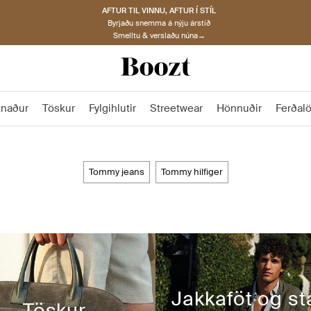
AFTUR TIL VINNU, AFTUR Í STÍL
Byrjaðu snemma á nýju árstíð
Smelltu & verslaðu núna→
tnaður
Töskur
Fylgihlutir
Streetwear
Hönnuðir
Ferðal
tommy jeans
tommy hilfiger
Jakkaföt og st
Töskur