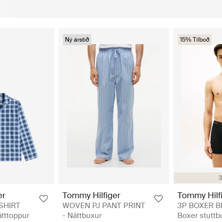
Ný árstíð
15% Tilboð
3
er
Tommy Hilfiger
Tommy Hilf
SHIRT
WOVEN PJ PANT PRINT
3P BOXER B
tttoppur
- Náttbuxur
Boxer stuttb