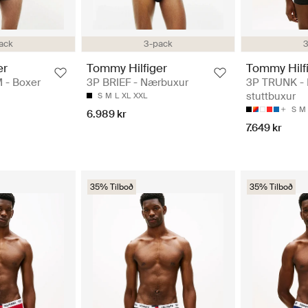
ack
3-pack
3
er
Tommy Hilfiger
Tommy Hilf
 - Boxer
3P BRIEF - Nærbuxur
3P TRUNK - 
stuttbuxur
S
M
L
XL
XXL
S
M
6.989 kr
7.649 kr
35% Tilboð
35% Tilboð