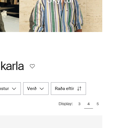
karla
ynstur
verð
raða eftir
Display:
3
4
5