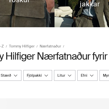
jakkar
A-Z
Tommy Hilfiger
Nærfatnaður
Hilfiger Nærfatnaður fyrir 
stærð
fjölpakki
litur
efni
m