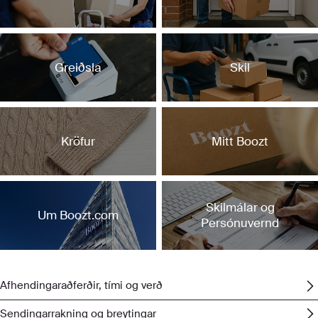
Greiðsla
Skil
Kröfur
Mitt Boozt
Skilmálar og
Um Boozt.com
Persónuvernd
Afhending
Afhendingaraðferðir, tími og verð
Sendingarrakning og breytingar