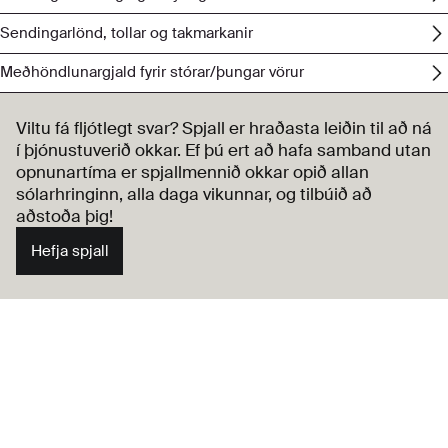
Sendingarlönd, tollar og takmarkanir
Meðhöndlunargjald fyrir stórar/þungar vörur
Viltu fá fljótlegt svar? Spjall er hraðasta leiðin til að ná
í þjónustuverið okkar. Ef þú ert að hafa samband utan
opnunartíma er spjallmennið okkar opið allan
sólarhringinn, alla daga vikunnar, og tilbúið að
aðstoða þig!
Hefja spjall