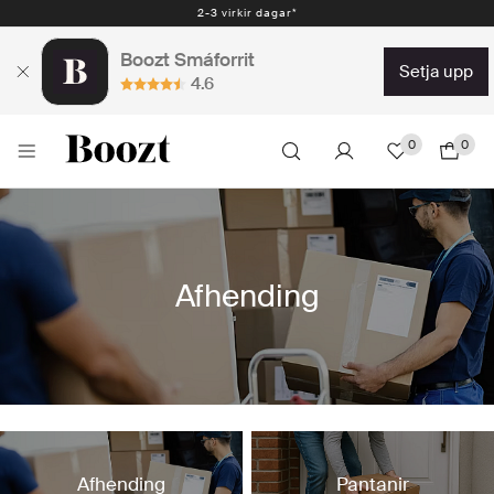
2-3 virkir dagar*
Boozt Smáforrit
setja upp
4.6
0
0
Afhending
Afhending
Pantanir