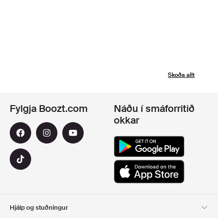
Skoða allt
Fylgja Boozt.com
Náðu í smáforritið
okkar
Hjálp og stuðningur