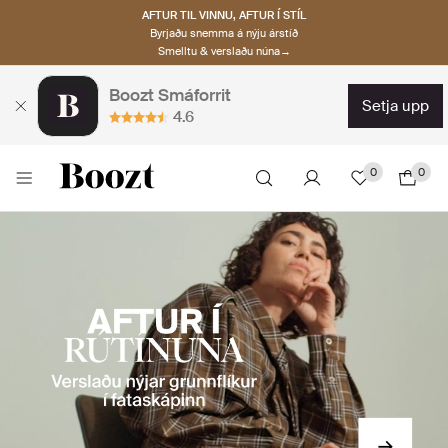
AFTUR TIL VINNU, AFTUR Í STÍL
Byrjaðu snemma á nýju árstíð
Smelltu & verslaðu núna→
Boozt Smáforrit
setja upp
4.6
0
0