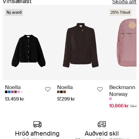
Vinsælast
Skoða allt
Ný árstíð
25% Tilboð
Noella
Noella
Beckmann
Norway
13.459 kr
17.299 kr
10.866 kr
14.4
Hröð afhending
Auðveld skil