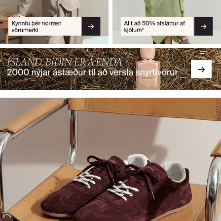
*Skilyrði gilda. Lesa meira.