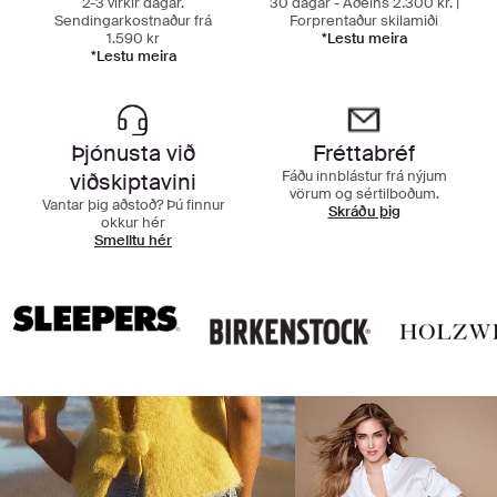
2-3 virkir dagar.
30 dagar - Aðeins 2.300 kr. |
Sendingarkostnaður frá
Forprentaður skilamiði
1.590 kr
*Lestu meira
*Lestu meira
Þjónusta við
Fréttabréf
Fáðu innblástur frá nýjum
viðskiptavini
vörum og sértilboðum.
Vantar þig aðstoð? Þú finnur
Skráðu þig
okkur hér
Smelltu hér
Nýjustu vörumerkin okkar