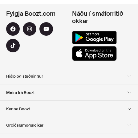
Fylgja Boozt.com
Náðu í smáforritið
okkar
Hjálp og stuðningur
Viðskiptavinaþjónusta
Afhending
Meira frá Boozt
SKIL
GREIÐSLA
Um Okkur
Opinber tilboðsmiðasíða
Kanna Boozt
Gjafakort
Forritin okkar
Starfsferill
UPPLÝSINGAR UM
Club Boozt
Greiðslumöguleikar
FYRIRTÆKIÐ
Fjárfestatengsl
Ábyrgð