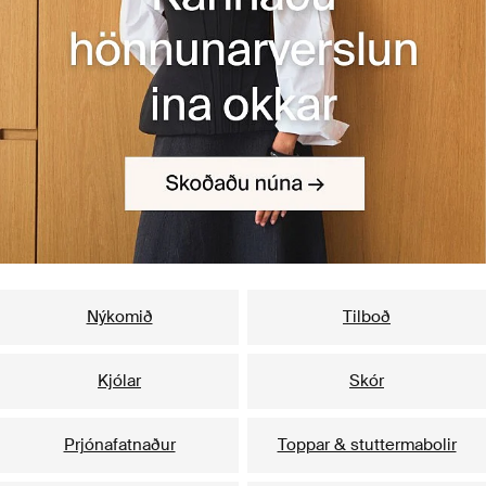
Vinsælastu flokkar
Nýkomið
Tilboð
Kjólar
Skór
Prjónafatnaður
Toppar & stuttermabolir