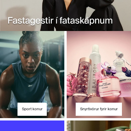
Kynntu þér fleiri deildir og byrjaðu að versla
Sport konur
Snyrtivörur fyrir konur