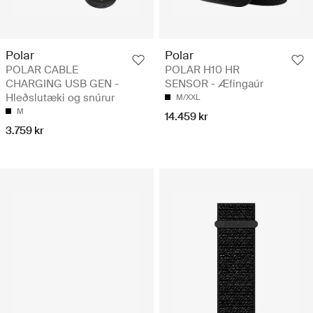
Polar
Polar
POLAR CABLE
POLAR H10 HR
CHARGING USB GEN -
SENSOR - Æfingaúr
Hleðslutæki og snúrur
M/XXL
M
14.459 kr
3.759 kr