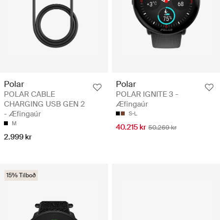
Polar
Polar
POLAR CABLE
POLAR IGNITE 3 -
CHARGING USB GEN 2
Æfingaúr
- Æfingaúr
S-L
M
40.215 kr
50.269 kr
2.999 kr
15% Tilboð