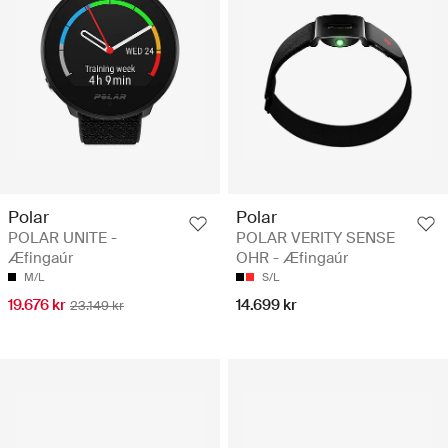
Polar
Polar
POLAR UNITE -
POLAR VERITY SENSE
Æfingaúr
OHR - Æfingaúr
M/L
S/L
19.676 kr
14.699 kr
23.149 kr