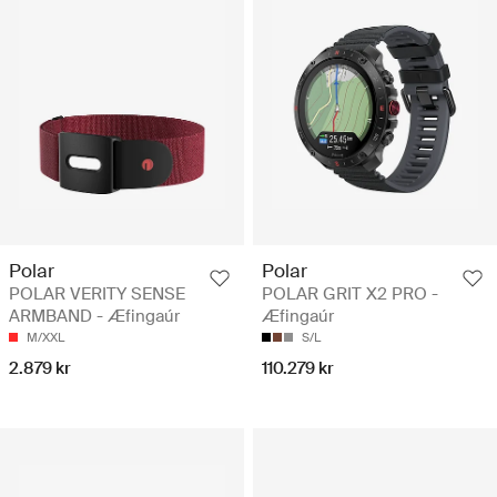
Polar
Polar
POLAR VERITY SENSE
POLAR GRIT X2 PRO -
ARMBAND - Æfingaúr
Æfingaúr
M/XXL
S/L
2.879 kr
110.279 kr