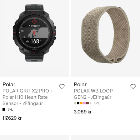
Polar
Polar
POLAR GRIT X2 PRO +
POLAR WB LOOP
Polar H10 Heart Rate
GEN2 - Æfingaúr
Sensor - Æfingaúr
S/L
S-L
3.089 kr
117.629 kr