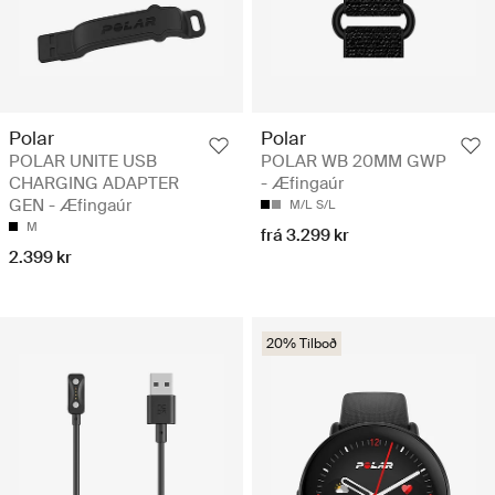
Polar
Polar
POLAR UNITE USB
POLAR WB 20MM GWP
CHARGING ADAPTER
- Æfingaúr
GEN - Æfingaúr
M/L
S/L
M
frá 3.299 kr
2.399 kr
20% Tilboð