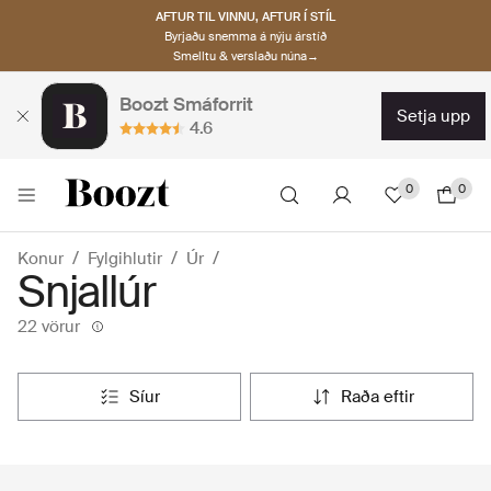
AFTUR TIL VINNU, AFTUR Í STÍL
Byrjaðu snemma á nýju árstíð
Smelltu & verslaðu núna→
Boozt Smáforrit
setja upp
4.6
0
0
Konur
Fylgihlutir
Úr
Snjallúr
22 vörur
síur
raða eftir