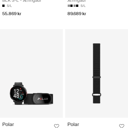
BLK S-L - Æfingaúr
Æfingaúr
S/L
S/L
55.869 kr
89.689 kr
Polar
Polar