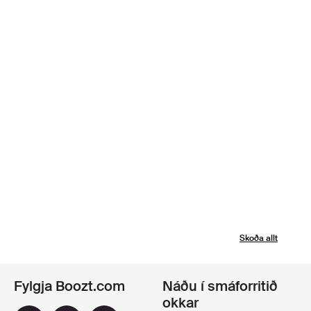
Skoða allt
Fylgja Boozt.com
Náðu í smáforritið
okkar