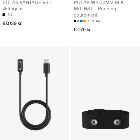
POLAR VANTAGE V3 -
POLAR WB 22MM BLK
Æfingaúr
M/L H&L - Running
equipment
S-L
S/M
M/L
97.039 kr
6.079 kr