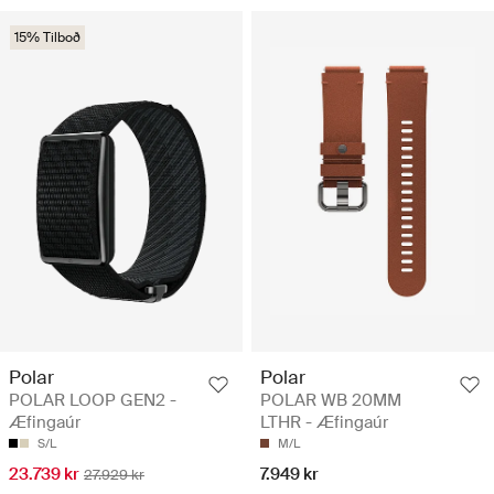
15% Tilboð
Polar
Polar
POLAR LOOP GEN2 -
POLAR WB 20MM
Æfingaúr
LTHR - Æfingaúr
S/L
M/L
23.739 kr
7.949 kr
27.929 kr