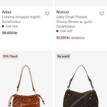
Adax
Nunoo
Limona shopper Ingrid -
Sally Small Pocket
Axlartöskur
Sheep Brown w. gold -
Axlartöskur
ONE SIZE
ONE SIZE
38.659 kr
16.139 kr
26.899 kr
15% Tilboð
Ný árstíð