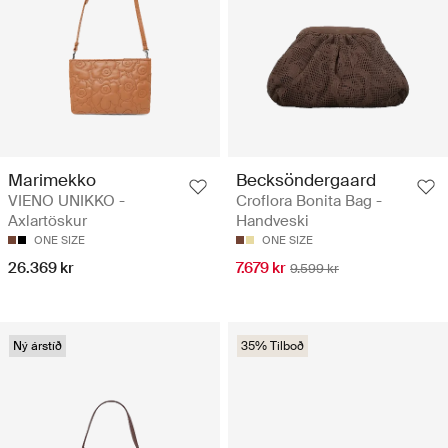
Marimekko
Becksöndergaard
VIENO UNIKKO -
Croflora Bonita Bag -
Axlartöskur
Handveski
ONE SIZE
ONE SIZE
26.369 kr
7.679 kr
9.599 kr
Ný árstíð
35% Tilboð