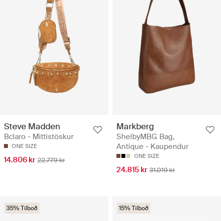
Steve Madden
Markberg
Bclaro - Mittistöskur
ShelbyMBG Bag,
Antique - Kaupendur
ONE SIZE
ONE SIZE
14.806 kr
22.779 kr
24.815 kr
31.019 kr
35% Tilboð
15% Tilboð