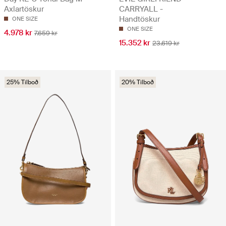
Axlartöskur
CARRYALL -
Handtöskur
ONE SIZE
ONE SIZE
4.978 kr
7.659 kr
15.352 kr
23.619 kr
25% Tilboð
20% Tilboð