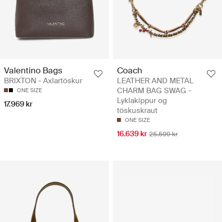
Valentino Bags
Coach
BRIXTON - Axlartöskur
LEATHER AND METAL
CHARM BAG SWAG -
ONE SIZE
Lyklakippur og
17.969 kr
töskuskraut
ONE SIZE
16.639 kr
25.599 kr