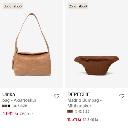
35% Tilboð
25% Tilboð
Ulrika
DEPECHE
bag - Axlartöskur
Madrid Bumbag -
Mittistöskur
ONE SIZE
ONE SIZE
4.932 kr
7.589 kr
11.511 kr
15.349 kr