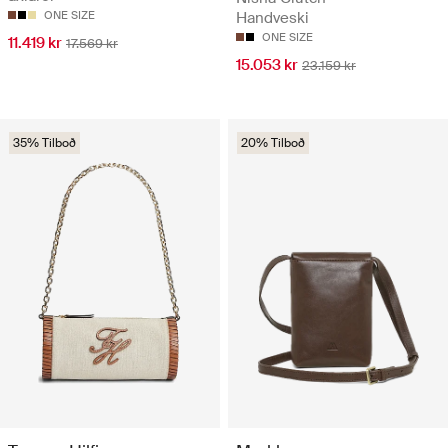
ONE SIZE
Handveski
ONE SIZE
11.419 kr
17.569 kr
15.053 kr
23.159 kr
35% Tilboð
20% Tilboð