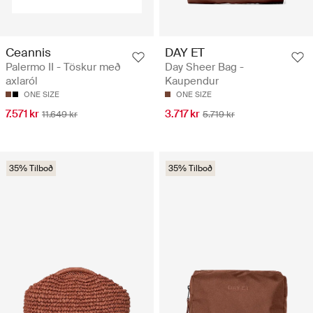
Ceannis
DAY ET
Palermo II - Töskur með
Day Sheer Bag -
axlaról
Kaupendur
ONE SIZE
ONE SIZE
7.571 kr
3.717 kr
11.649 kr
5.719 kr
35% Tilboð
35% Tilboð