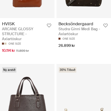
HVISK
Becksöndergaard
ARCANE GLOSSY
Studra Ginni Medi Bag -
STRUCTURE -
Axlartöskur
Axlartöskur
ONE SIZE
ONE SIZE
26.899 kr
10.114 kr
11.899 kr
Ný árstíð
35% Tilboð