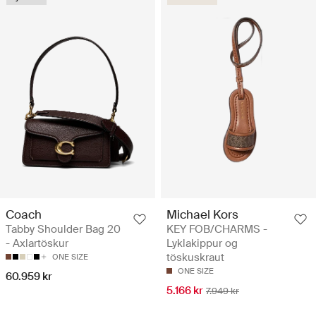
Coach
Michael Kors
Tabby Shoulder Bag 20
KEY FOB/CHARMS -
- Axlartöskur
Lyklakippur og
töskuskraut
ONE SIZE
ONE SIZE
60.959 kr
5.166 kr
7.949 kr