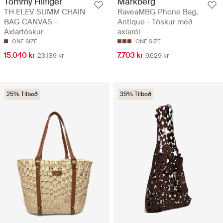
Tommy Hilfiger
Markberg
TH ELEV SUMM CHAIN
RaveaMBG Phone Bag,
BAG CANVAS -
Antique - Töskur með
Axlartöskur
axlaról
ONE SIZE
ONE SIZE
15.040 kr
7.703 kr
23.139 kr
9.629 kr
25% Tilboð
35% Tilboð