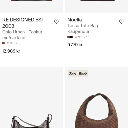
RE:DESIGNED EST
Noella
2003
Tessa Tote Bag -
Kaupendur
Oslo Urban - Töskur
með axlaról
ONE SIZE
ONE SIZE
9.779 kr
12.989 kr
35% Tilboð