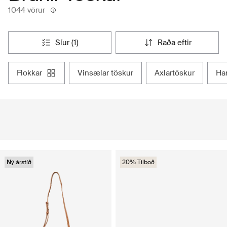
1044 vörur
síur (1)
raða eftir
flokkar
vinsælar töskur
axlartöskur
h
Ný árstíð
20% Tilboð