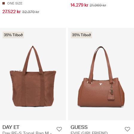
ONE SIZE
14.279 kr
21.969 kr
27.522 kr
32.379 kr
35% Tilboð
35% Tilboð
DAY ET
GUESS
Day RE-S Tonal Bag M -
EVIE GIRLFRIEND