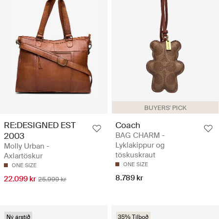
BUYERS' PICK
RE:DESIGNED EST
Coach
2003
BAG CHARM -
Lyklakippur og
Molly Urban -
töskuskraut
Axlartöskur
ONE SIZE
ONE SIZE
8.789 kr
22.099 kr
25.999 kr
Ný árstíð
35% Tilboð