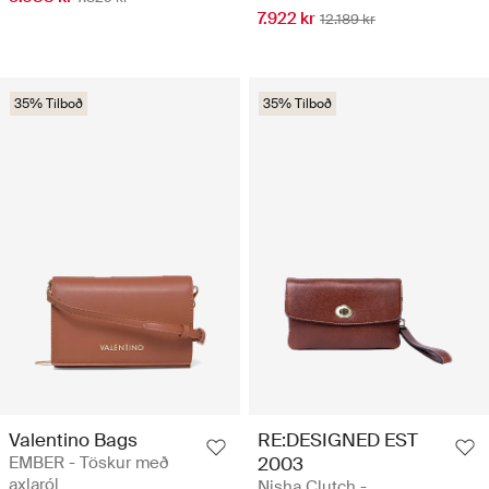
7.922 kr
12.189 kr
35% Tilboð
35% Tilboð
Valentino Bags
RE:DESIGNED EST
EMBER - Töskur með
2003
axlaról
Nisha Clutch -