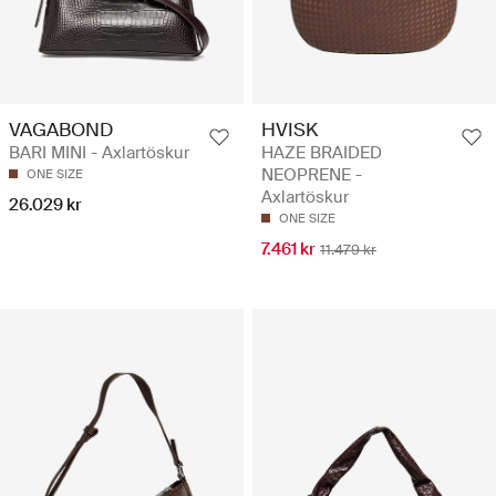
VAGABOND
HVISK
BARI MINI - Axlartöskur
HAZE BRAIDED
NEOPRENE -
ONE SIZE
Axlartöskur
26.029 kr
ONE SIZE
7.461 kr
11.479 kr