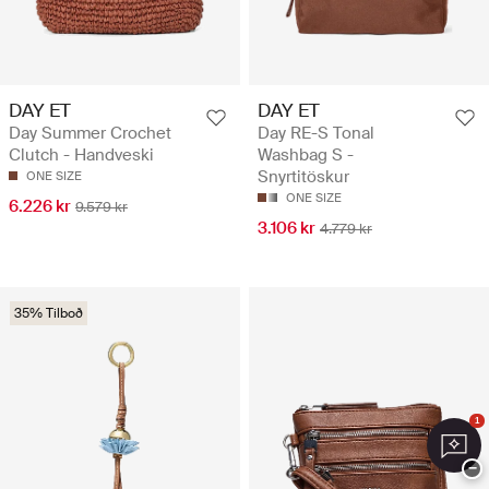
DAY ET
DAY ET
Day Summer Crochet
Day RE-S Tonal
Clutch - Handveski
Washbag S -
Snyrtitöskur
ONE SIZE
ONE SIZE
6.226 kr
9.579 kr
3.106 kr
4.779 kr
35% Tilboð
1
−