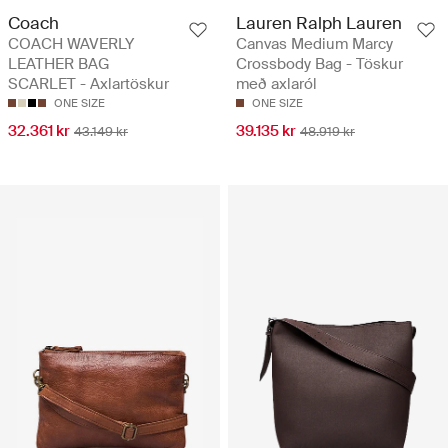
Coach
Lauren Ralph Lauren
COACH WAVERLY
Canvas Medium Marcy
LEATHER BAG
Crossbody Bag - Töskur
SCARLET - Axlartöskur
með axlaról
ONE SIZE
ONE SIZE
32.361 kr
39.135 kr
43.149 kr
48.919 kr