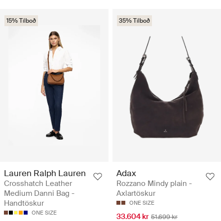
15% Tilboð
35% Tilboð
Lauren Ralph Lauren
Adax
Crosshatch Leather
Rozzano Mindy plain -
Medium Danni Bag -
Axlartöskur
Handtöskur
ONE SIZE
ONE SIZE
33.604 kr
51.699 kr