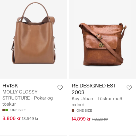
HVISK
RE:DESIGNED EST
MOLLY GLOSSY
2003
STRUCTURE - Pokar og
Kay Urban - Töskur með
töskur
axlaról
ONE SIZE
ONE SIZE
8.806 kr
13.549 kr
14.899 kr
17.529 kr