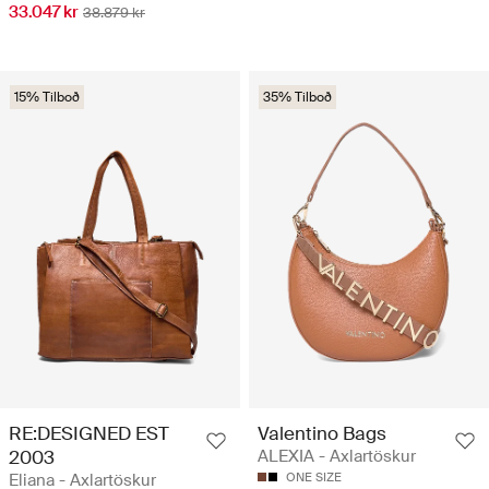
33.047 kr
38.879 kr
15% Tilboð
35% Tilboð
RE:DESIGNED EST
Valentino Bags
2003
ALEXIA - Axlartöskur
Eliana - Axlartöskur
ONE SIZE