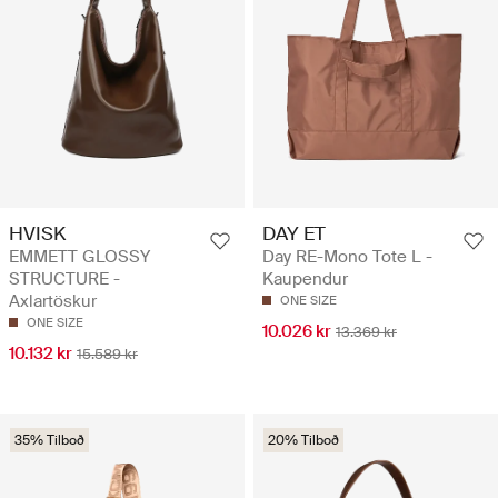
HVISK
DAY ET
EMMETT GLOSSY
Day RE-Mono Tote L -
STRUCTURE -
Kaupendur
Axlartöskur
ONE SIZE
ONE SIZE
10.026 kr
13.369 kr
10.132 kr
15.589 kr
35% Tilboð
20% Tilboð