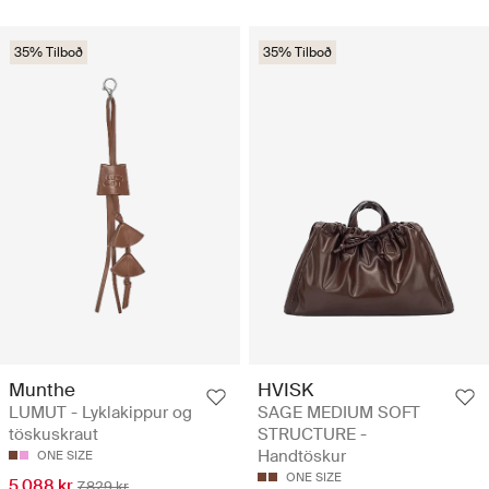
35% Tilboð
35% Tilboð
Munthe
HVISK
LUMUT - Lyklakippur og
SAGE MEDIUM SOFT
töskuskraut
STRUCTURE -
Handtöskur
ONE SIZE
ONE SIZE
5.088 kr
7.829 kr