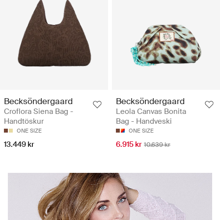
Becksöndergaard
Becksöndergaard
Croflora Siena Bag -
Leola Canvas Bonita
Handtöskur
Bag - Handveski
ONE SIZE
ONE SIZE
13.449 kr
6.915 kr
10.639 kr