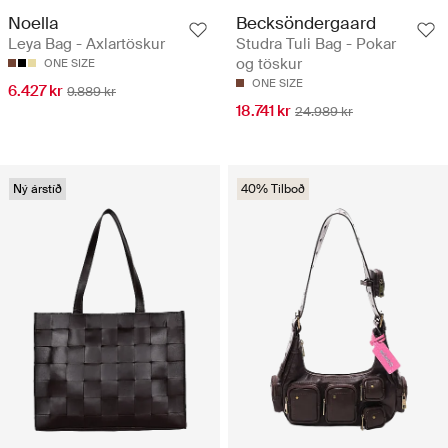
Noella
Becksöndergaard
Leya Bag - Axlartöskur
Studra Tuli Bag - Pokar
og töskur
ONE SIZE
ONE SIZE
6.427 kr
9.889 kr
18.741 kr
24.989 kr
Ný árstíð
40% Tilboð