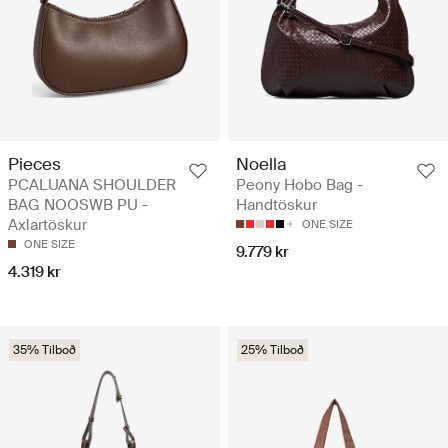
Pieces
Noella
PCALUANA SHOULDER
Peony Hobo Bag -
BAG NOOSWB PU -
Handtöskur
Axlartöskur
ONE SIZE
ONE SIZE
9.779 kr
4.319 kr
35% Tilboð
25% Tilboð