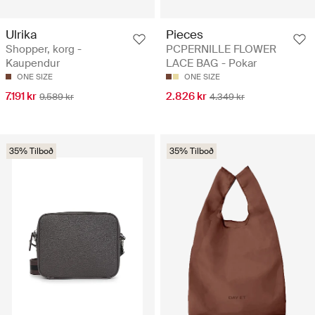
Ulrika
Pieces
Shopper, korg -
PCPERNILLE FLOWER
Kaupendur
LACE BAG - Pokar
ONE SIZE
ONE SIZE
7.191 kr
2.826 kr
9.589 kr
4.349 kr
35% Tilboð
35% Tilboð