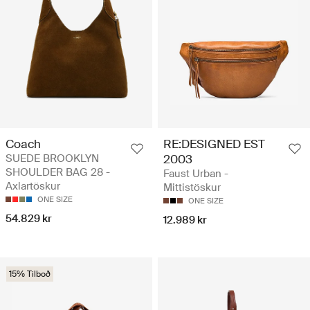
Coach
RE:DESIGNED EST
SUEDE BROOKLYN
2003
SHOULDER BAG 28 -
Faust Urban -
Axlartöskur
Mittistöskur
ONE SIZE
ONE SIZE
54.829 kr
12.989 kr
15% Tilboð