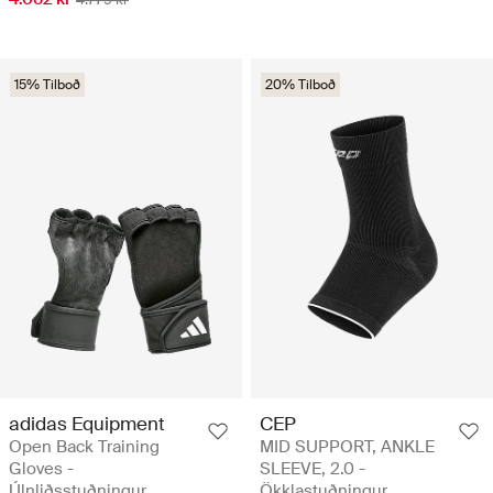
15% Tilboð
20% Tilboð
adidas Equipment
CEP
Open Back Training
MID SUPPORT, ANKLE
Gloves -
SLEEVE, 2.0 -
Úlnliðsstuðningur
Ökklastuðningur