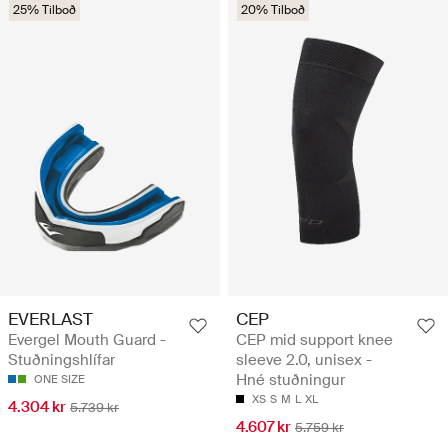
25% Tilboð
20% Tilboð
EVERLAST
CEP
Evergel Mouth Guard -
CEP mid support knee
Stuðningshlífar
sleeve 2.0, unisex -
Hné stuðningur
ONE SIZE
XS
S
M
L
XL
4.304 kr
5.739 kr
4.607 kr
5.759 kr