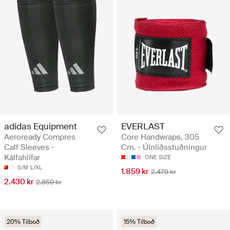
adidas Equipment
EVERLAST
Aeroready Compres
Core Handwraps, 305
Calf Sleeves -
Cm. - Úlnliðsstuðningur
Kálfahlífar
ONE SIZE
S/M
L/XL
1.859 kr
2.479 kr
2.430 kr
2.859 kr
20% Tilboð
15% Tilboð