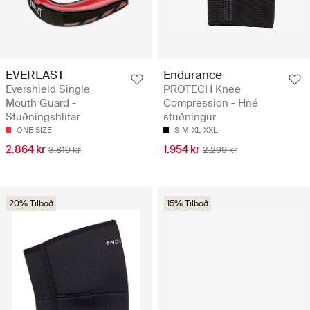
EVERLAST
Endurance
Evershield Single
PROTECH Knee
Mouth Guard -
Compression - Hné
Stuðningshlífar
stuðningur
ONE SIZE
S
M
XL
XXL
2.864 kr
1.954 kr
3.819 kr
2.299 kr
20% Tilboð
15% Tilboð