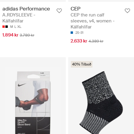
adidas Performance
CEP
A.RDYSLEEVE -
CEP the run calf
Kálfahlífar
sleeves, v4, women -
Kálfahlífar
M
L
XL
25-31
1.894 kr
3.789 kr
2.633 kr
4.389 kr
40% Tilboð