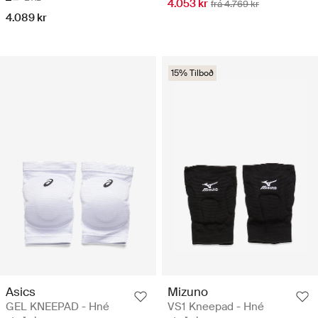
4.053 kr
frá 4.769 kr
4.089 kr
15% Tilboð
Asics
Mizuno
GEL KNEEPAD - Hné
VS1 Kneepad - Hné