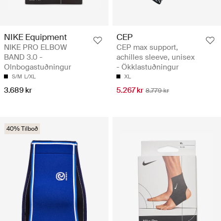
NIKE Equipment
CEP
NIKE PRO ELBOW
CEP max support,
BAND 3.0 -
achilles sleeve, unisex
Olnbogastuðningur
- Ökklastuðningur
S/M
L/XL
XL
3.689 kr
5.267 kr
8.779 kr
40% Tilboð