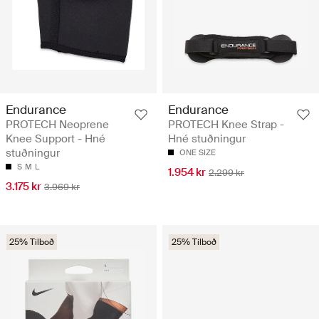
Endurance
Endurance
PROTECH Neoprene
PROTECH Knee Strap -
Knee Support - Hné
Hné stuðningur
stuðningur
ONE SIZE
S
M
L
1.954 kr
2.299 kr
3.175 kr
3.969 kr
25% Tilboð
25% Tilboð