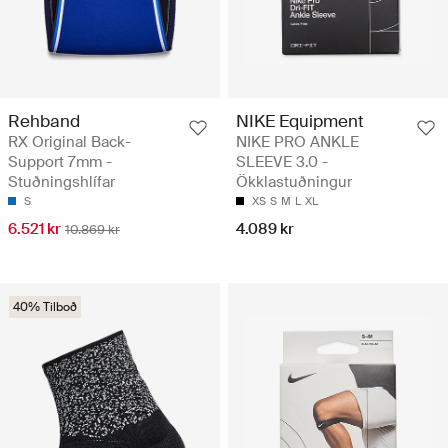
Rehband
NIKE Equipment
RX Original Back-
NIKE PRO ANKLE
Support 7mm -
SLEEVE 3.0 -
Stuðningshlífar
Ökklastuðningur
S
XS
S
M
L
XL
6.521 kr
4.089 kr
10.869 kr
40% Tilboð