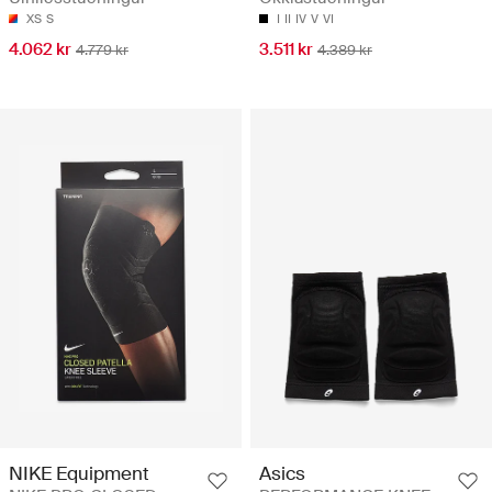
XS
S
I
II
IV
V
VI
4.062 kr
3.511 kr
4.779 kr
4.389 kr
NIKE Equipment
Asics