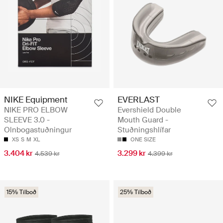
NIKE Equipment
EVERLAST
NIKE PRO ELBOW
Evershield Double
SLEEVE 3.0 -
Mouth Guard -
Olnbogastuðningur
Stuðningshlífar
XS
S
M
XL
ONE SIZE
3.404 kr
3.299 kr
4.539 kr
4.399 kr
15% Tilboð
25% Tilboð