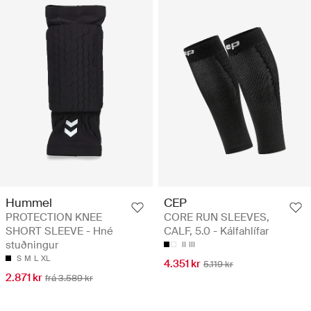
Hummel
CEP
PROTECTION KNEE
CORE RUN SLEEVES,
SHORT SLEEVE - Hné
CALF, 5.0 - Kálfahlífar
stuðningur
II
III
S
M
L
XL
4.351 kr
5.119 kr
2.871 kr
frá 3.589 kr