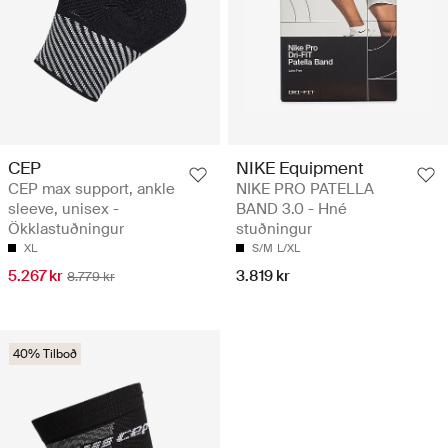
CEP
NIKE Equipment
CEP max support, ankle
NIKE PRO PATELLA
sleeve, unisex -
BAND 3.0 - Hné
Ökklastuðningur
stuðningur
XL
S/M
L/XL
5.267 kr
3.819 kr
8.779 kr
40% Tilboð