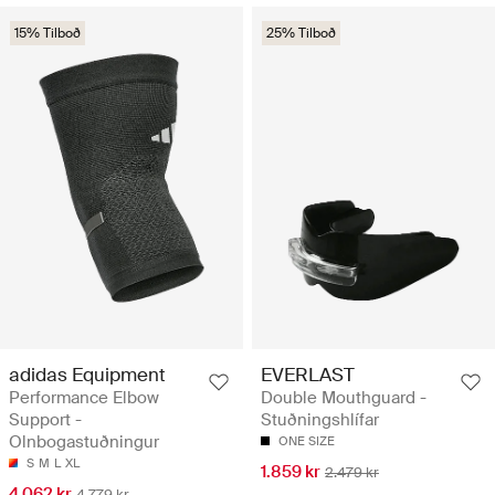
15% Tilboð
25% Tilboð
adidas Equipment
EVERLAST
Performance Elbow
Double Mouthguard -
Support -
Stuðningshlífar
Olnbogastuðningur
ONE SIZE
S
M
L
XL
1.859 kr
2.479 kr
4.062 kr
4.779 kr