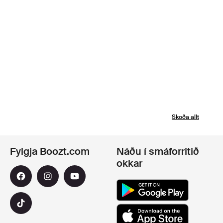
Skoða allt
Fylgja Boozt.com
Náðu í smáforritið
okkar