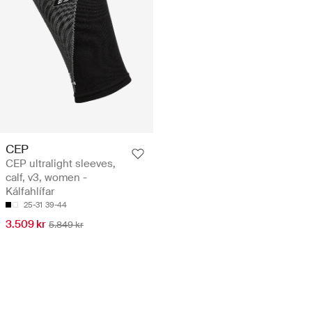
CEP
CEP ultralight sleeves,
calf, v3, women -
Kálfahlífar
25-31
39-44
3.509 kr
5.849 kr