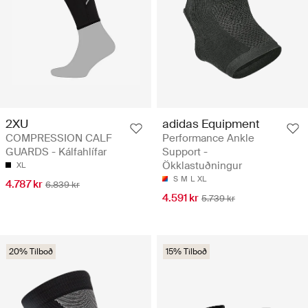
2XU
adidas Equipment
COMPRESSION CALF
Performance Ankle
GUARDS - Kálfahlífar
Support -
Ökklastuðningur
XL
S
M
L
XL
4.787 kr
6.839 kr
4.591 kr
5.739 kr
20% Tilboð
15% Tilboð