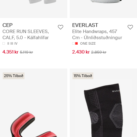
CEP
EVERLAST
CORE RUN SLEEVES,
Elite Handwraps, 457
CALF, 5.0 - Kálfahlífar
Cm - Úlnliðsstuðningur
II
III
IV
ONE SIZE
4.351 kr
2.430 kr
5.119 kr
2.859 kr
25% Tilboð
15% Tilboð