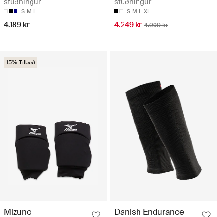
stuðningur
stuðningur
S
M
L
S
M
L
XL
4.189 kr
4.249 kr
4.999 kr
15% Tilboð
Mizuno
Danish Endurance