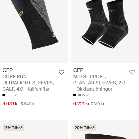
CEP
CEP
CORE RUN
MID SUPPORT,
ULTRALIGHT SLEEVES,
PLANTAR SLEEVES, 2.0
CALF, 4.0 - Kálfahlífar
- Ökklastuðningur
II
IV
III
IV
V
4.679 kr
6.221 kr
5.849 kr
7.319 kr
15% Tilboð
20% Tilboð