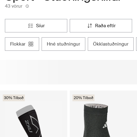
43 vörur
síur
raða eftir
flokkar
hné stuðningur
ökklastuðningur
30% Tilboð
20% Tilboð