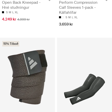
Open Back Kneepad -
Perform Compression
Hné stuðningur
Calf Sleeves 1-pack -
Kálfahlífar
S
M
L
XL
S
M
L
XL
4.249 kr
4.999 kr
3.659 kr
15% Tilboð