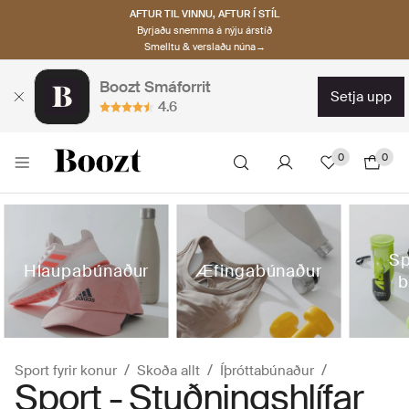
AFTUR TIL VINNU, AFTUR Í STÍL
Byrjaðu snemma á nýju árstíð
Smelltu & verslaðu núna→
Boozt Smáforrit
setja upp
4.6
0
0
Sp
Hlaupabúnaður
Æfingabúnaður
b
Sport fyrir konur
Skoða allt
Íþróttabúnaður
Sport - Stuðningshlífar