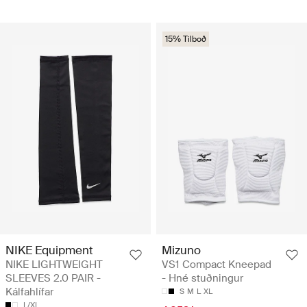
15% Tilboð
NIKE Equipment
Mizuno
NIKE LIGHTWEIGHT
VS1 Compact Kneepad
SLEEVES 2.0 PAIR -
- Hné stuðningur
Kálfahlífar
S
M
L
XL
L/XL