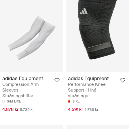
adidas Equipment
adidas Equipment
Compression Arm
Performance Knee
Sleeves -
Support - Hné
Stuðningshlífar
stuðningur
S/M
L/XL
S
XL
4.878 kr
4.591 kr
5.739 kr
5.739 kr