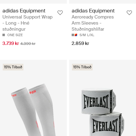
adidas Equipment
adidas Equipment
Universal Support Wrap
Aeroready Compres
- Long - Hné
Arm Sleeves -
stuðningur
Stuðningshlífar
ONE SIZE
S/M
L/XL
3.739 kr
2.859 kr
4.399 kr
15% Tilboð
15% Tilboð