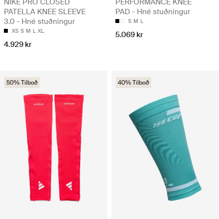
NIKE PRO CLOSED
PERFORMANCE KNEE
PATELLA KNEE SLEEVE
PAD - Hné stuðningur
3.0 - Hné stuðningur
S
M
L
XS
S
M
L
XL
5.069 kr
4.929 kr
50% Tilboð
40% Tilboð