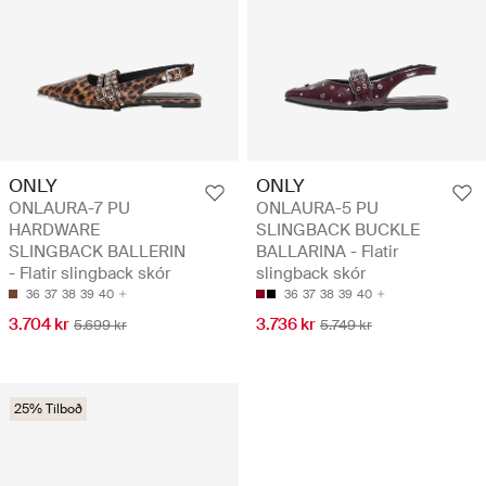
ONLY
ONLY
ONLAURA-7 PU
ONLAURA-5 PU
HARDWARE
SLINGBACK BUCKLE
SLINGBACK BALLERIN
BALLARINA - Flatir
- Flatir slingback skór
slingback skór
36
37
38
39
40
36
37
38
39
40
3.704 kr
3.736 kr
5.699 kr
5.749 kr
25% Tilboð