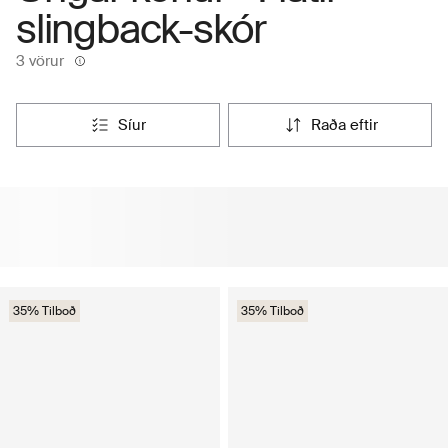
slingback-skór
3 vörur
síur
raða eftir
35% Tilboð
35% Tilboð