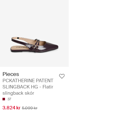
Pieces
PCKATHERINE PATENT
SLINGBACK HG - Flatir
slingback skór
37
3.824 kr
5.099 kr