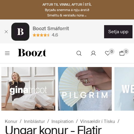
AFTUR TIL VINNU, AFTUR Í STÍL
Byrjaðu snemma á nýju árstíð
Smelltu & verslaðu núna→
Boozt Smáforrit
setja upp
4.6
0
0
Konur
Innblástur
Inspiration
Vinsældir í Tísku
Ungar konur - Flatir