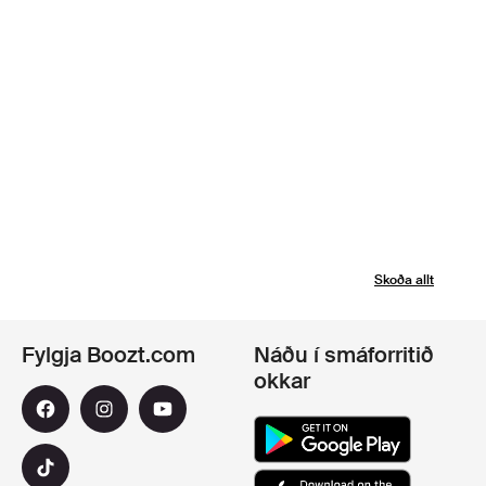
Skoða allt
Fylgja Boozt.com
Náðu í smáforritið
okkar