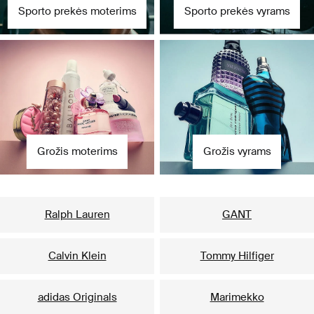
Sporto prekės moterims
Sporto prekės vyrams
Grožis moterims
Grožis vyrams
Populiariausi prekių ženklai jai
Ralph Lauren
GANT
Calvin Klein
Tommy Hilfiger
adidas Originals
Marimekko