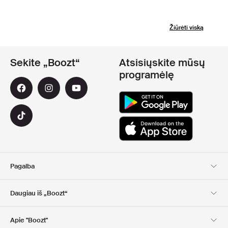
Žiūrėti viską
Sekite „Boozt“
Atsisiųskite mūsų
programėlę
Pagalba
Klientų aptarnavimas
Pristatymas
Daugiau iš „Boozt“
Grąžinimas
Mokėjimas
Apie Mus
Nuolaidų kuponai
Apie "Boozt"