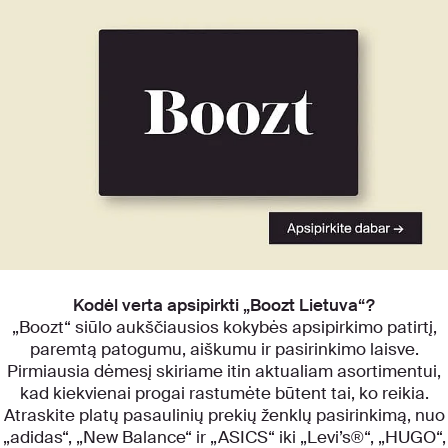
Atraskite mūsų kategorijas
Kodėl verta apsipirkti „Boozt Lietuva“?
„Boozt“ siūlo aukščiausios kokybės apsipirkimo patirtį,
paremtą patogumu, aiškumu ir pasirinkimo laisve.
Pirmiausia dėmesį skiriame itin aktualiam asortimentui,
kad kiekvienai progai rastumėte būtent tai, ko reikia.
Atraskite platų pasaulinių prekių ženklų pasirinkimą, nuo
„adidas“, „New Balance“ ir „ASICS“ iki „Levi’s®“, „HUGO“,