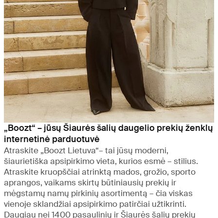
„Boozt“ – jūsų Šiaurės šalių daugelio prekių ženklų
internetinė parduotuvė
Atraskite „Boozt Lietuva“– tai jūsų moderni,
šiaurietiška apsipirkimo vieta, kurios esmė – stilius.
Atraskite kruopščiai atrinktą mados, grožio, sporto
aprangos, vaikams skirtų būtiniausių prekių ir
mėgstamų namų pirkinių asortimentą – čia viskas
vienoje sklandžiai apsipirkimo patirčiai užtikrinti.
Daugiau nei 1400 pasaulinių ir Šiaurės šalių prekių