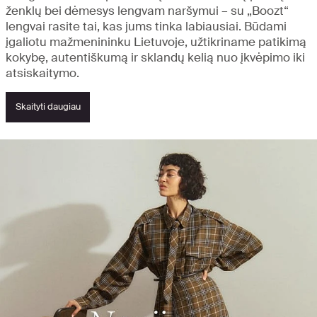
ženklų bei dėmesys lengvam naršymui – su „Boozt“
lengvai rasite tai, kas jums tinka labiausiai. Būdami
įgaliotu mažmenininku Lietuvoje, užtikriname patikimą
kokybę, autentiškumą ir sklandų kelią nuo įkvėpimo iki
atsiskaitymo.
Skaityti daugiau
Atraskite naujienas ir svarbiausius
akcentus