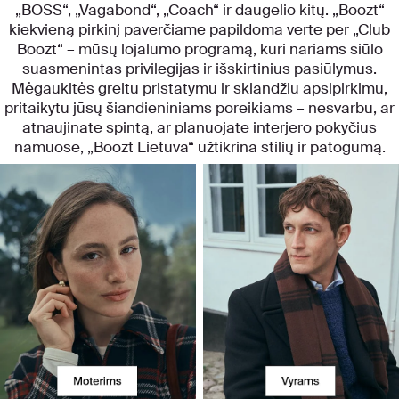
„BOSS“, „Vagabond“, „Coach“ ir daugelio kitų. „Boozt“
kiekvieną pirkinį paverčiame papildoma verte per „Club
Boozt“ – mūsų lojalumo programą, kuri nariams siūlo
suasmenintas privilegijas ir išskirtinius pasiūlymus.
Mėgaukitės greitu pristatymu ir sklandžiu apsipirkimu,
pritaikytu jūsų šiandieniniams poreikiams – nesvarbu, ar
atnaujinate spintą, ar planuojate interjero pokyčius
namuose, „Boozt Lietuva“ užtikrina stilių ir patogumą.