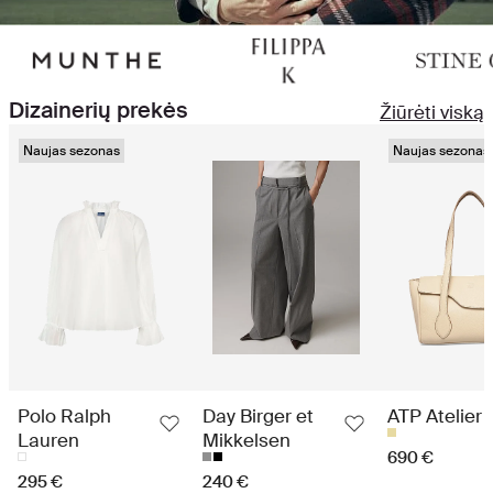
Dizainerių prekės
Žiūrėti viską
Naujas sezonas
Naujas sezonas
Polo Ralph
Day Birger et
ATP Atelier
Lauren
Mikkelsen
690 €
295 €
240 €