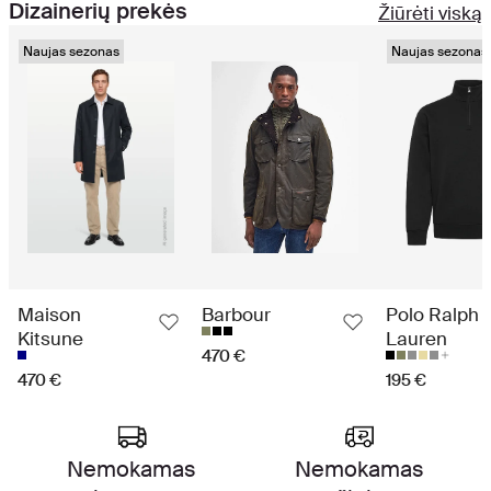
Dizainerių prekės
Žiūrėti viską
Naujas sezonas
Naujas sezonas
Maison
Barbour
Polo Ralph
Kitsune
Lauren
470 €
470 €
195 €
Aukščiausios klasės apsipirkimo patirtis
Nemokamas
Nemokamas