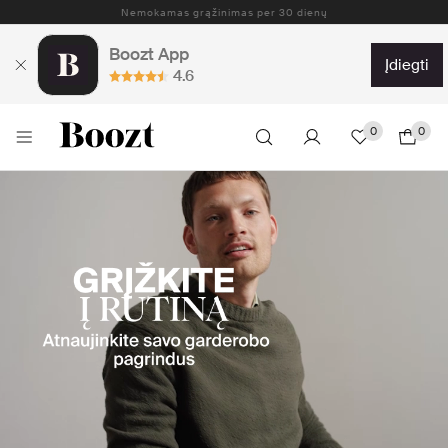
Boozt App
įdiegti
4.6
0
0