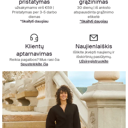
pristatymas
grąžinimas
užsakymams virš €59 |
30 dienų | iš anksto
Pristatymas per 3-5 darbo
atspausdinta grąžinimo
dienas
etiketė
*Skaityti daugiau
*Skaityti daugiau
Klientų
Naujienlaiškis
Išlikite įkvėpti naujienų ir
aptarnavimas
išskirtinių pasiūlymų.
Reikia pagalbos? Mus rasi čia
Užsiregistruokite
Spustelėkite čia