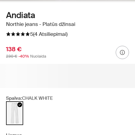
Andiata
Northie jeans - Platūs džinsai
5
(4 Atsiliepimai)
138 €
230 €
-40%
Nuolaida
Spalva:
CHALK WHITE