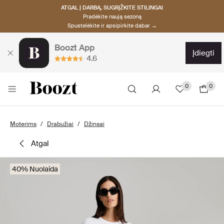
ATGAL Į DARBĄ, SUGRĮŽKITE STILINGAI
Pradėkite naują sezoną
Spustelėkite ir apsipirkite dabar →
Boozt App
įdiegti
4.6
0
0
Moterims
Drabužiai
Džinsai
atgal
40% Nuolaida