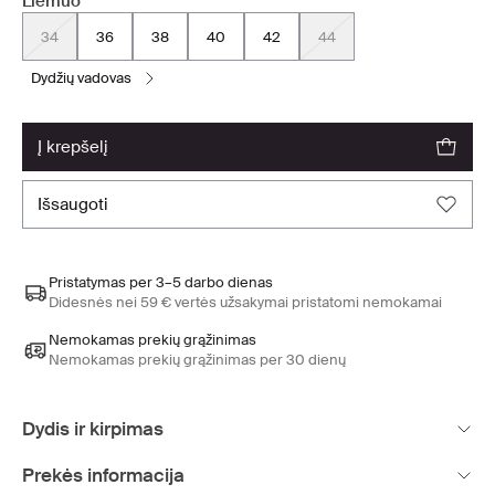
Liemuo
34
36
38
40
42
44
dydžių vadovas
į krepšelį
išsaugoti
Pristatymas per 3–5 darbo dienas
Didesnės nei 59 € vertės užsakymai pristatomi nemokamai
Nemokamas prekių grąžinimas
Nemokamas prekių grąžinimas per 30 dienų
Dydis ir kirpimas
Prekės informacija