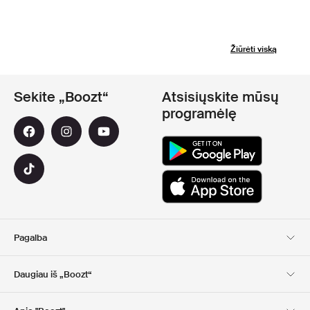
Žiūrėti viską
Sekite „Boozt“
Atsisiųskite mūsų
programėlę
Pagalba
Klientų aptarnavimas
Pristatymas
Daugiau iš „Boozt“
Grąžinimas
Mokėjimas
Apie Mus
Nuolaidų kuponai