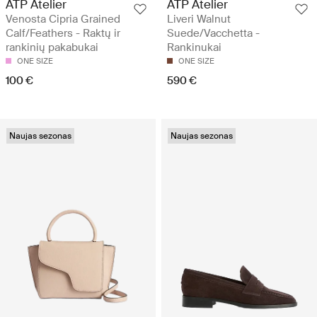
ATP Atelier
ATP Atelier
Venosta Cipria Grained
Liveri Walnut
Calf/Feathers - Raktų ir
Suede/Vacchetta -
rankinių pakabukai
Rankinukai
ONE SIZE
ONE SIZE
100 €
590 €
Naujas sezonas
Naujas sezonas