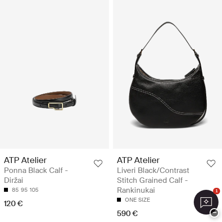
ATP Atelier
ATP Atelier
Ponna Black Calf -
Liveri Black/Contrast
Diržai
Stitch Grained Calf -
Rankinukai
85
95
105
1
ONE SIZE
120 €
590 €
−