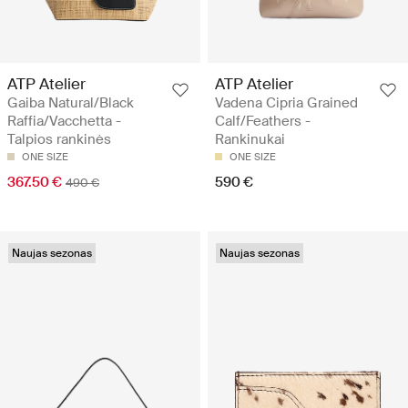
ATP Atelier
ATP Atelier
Gaiba Natural/Black
Vadena Cipria Grained
Raffia/Vacchetta -
Calf/Feathers -
Talpios rankinės
Rankinukai
ONE SIZE
ONE SIZE
367.50 €
590 €
490 €
Naujas sezonas
Naujas sezonas