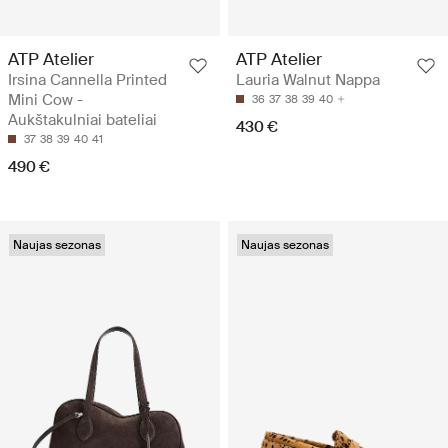
ATP Atelier
ATP Atelier
Irsina Cannella Printed
Lauria Walnut Nappa
Mini Cow -
36
37
38
39
40
Aukštakulniai bateliai
430 €
37
38
39
40
41
490 €
Naujas sezonas
Naujas sezonas