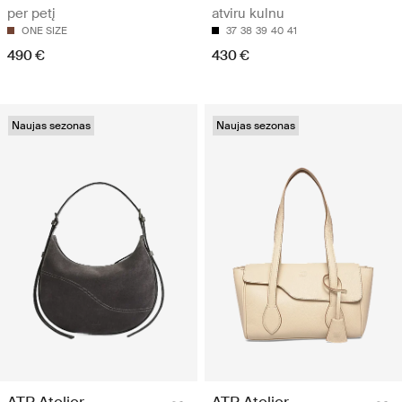
per petį
atviru kulnu
ONE SIZE
37
38
39
40
41
490 €
430 €
Naujas sezonas
Naujas sezonas
ATP Atelier
ATP Atelier