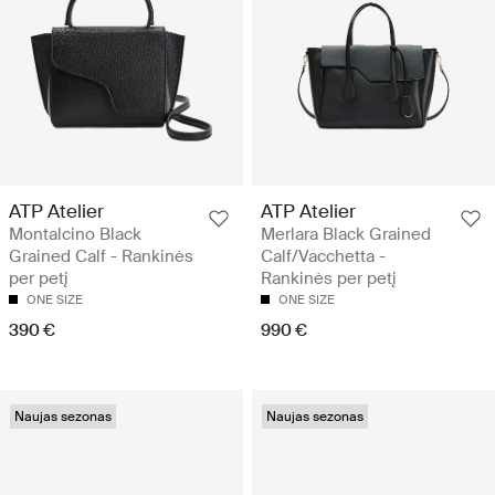
ATP Atelier
ATP Atelier
Montalcino Black
Merlara Black Grained
Grained Calf - Rankinės
Calf/Vacchetta -
per petį
Rankinės per petį
ONE SIZE
ONE SIZE
390 €
990 €
Naujas sezonas
Naujas sezonas