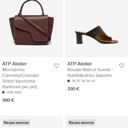
ATP Atelier
ATP Atelier
Montalcino
Rosate Walnut Suede -
Cannella/Contrast
Aukštakulnės basutės
Stitch Vacchetta -
36
37
38
39
40
Rankinės per petį
330 €
ONE SIZE
390 €
Naujas sezonas
Naujas sezonas