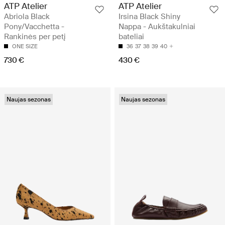
ATP Atelier
ATP Atelier
Abriola Black
Irsina Black Shiny
Pony/Vacchetta -
Nappa - Aukštakulniai
Rankinės per petį
bateliai
ONE SIZE
36
37
38
39
40
730 €
430 €
Naujas sezonas
Naujas sezonas