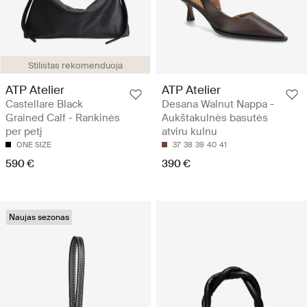
Stilistas rekomenduoja
ATP Atelier
ATP Atelier
Castellare Black
Desana Walnut Nappa -
Grained Calf - Rankinės
Aukštakulnės basutės
per petį
atviru kulnu
ONE SIZE
37
38
39
40
41
590 €
390 €
Naujas sezonas