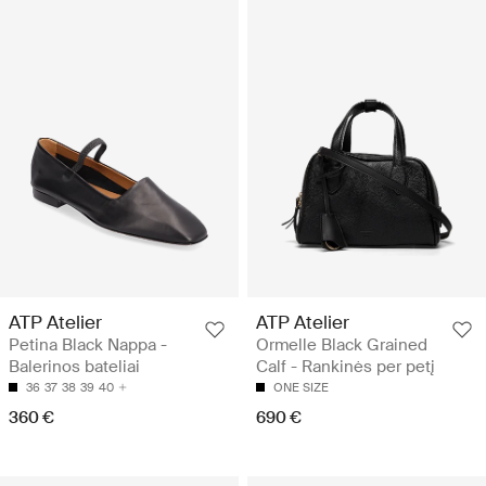
ATP Atelier
ATP Atelier
Petina Black Nappa -
Ormelle Black Grained
Balerinos bateliai
Calf - Rankinės per petį
36
37
38
39
40
ONE SIZE
360 €
690 €