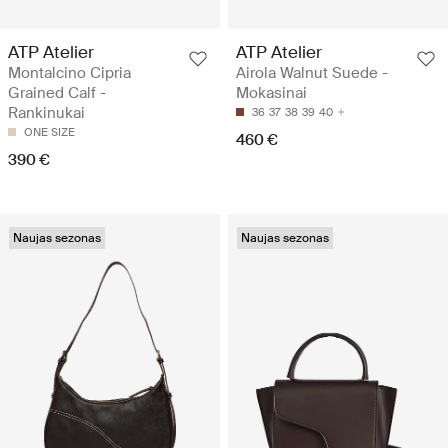
ATP Atelier
ATP Atelier
Montalcino Cipria
Airola Walnut Suede -
Grained Calf -
Mokasinai
Rankinukai
36
37
38
39
40
ONE SIZE
460 €
390 €
Naujas sezonas
Naujas sezonas