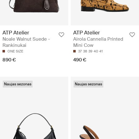
ATP Atelier
ATP Atelier
Noale Walnut Suede -
Airola Cannella Printed
Rankinukai
Mini Cow
ONE SIZE
37
38
39
40
41
890 €
490 €
Naujas sezonas
Naujas sezonas