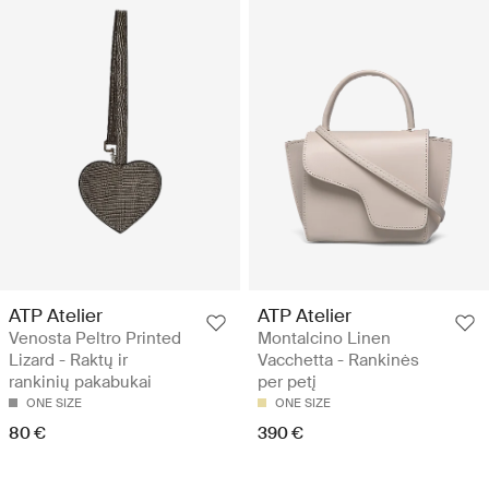
ATP Atelier
ATP Atelier
Venosta Peltro Printed
Montalcino Linen
Lizard - Raktų ir
Vacchetta - Rankinės
rankinių pakabukai
per petį
ONE SIZE
ONE SIZE
80 €
390 €