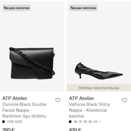
Naujas sezonas
Naujas sezonas
Stilistas rekomenduoja
ATP Atelier
ATP Atelier
Duronia Black Double
Valfurva Black Shiny
Faced Nappa -
Nappa - Klasikiniai
Rankinės ilgu dirželiu
bateliai
ONE SIZE
36
37
38
39
40
390 €
430 €