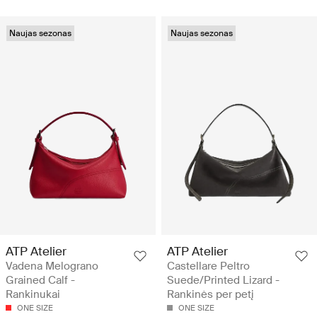
Naujas sezonas
Naujas sezonas
ATP Atelier
ATP Atelier
Vadena Melograno
Castellare Peltro
Grained Calf -
Suede/Printed Lizard -
Rankinukai
Rankinės per petį
ONE SIZE
ONE SIZE