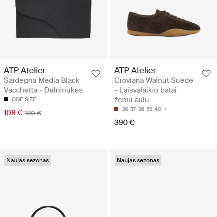
ATP Atelier
ATP Atelier
Sardegna Media Black
Croviana Walnut Suede
Vacchetta - Delninukės
- Laisvalaikio batai
žemu aulu
ONE SIZE
36
37
38
39
40
108 €
180 €
390 €
Naujas sezonas
Naujas sezonas