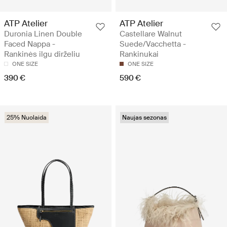
ATP Atelier
ATP Atelier
Duronia Linen Double
Castellare Walnut
Faced Nappa -
Suede/Vacchetta -
Rankinės ilgu dirželiu
Rankinukai
ONE SIZE
ONE SIZE
390 €
590 €
25% Nuolaida
Naujas sezonas