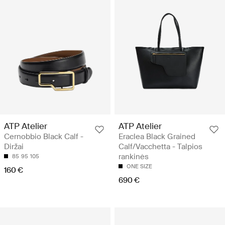
ATP Atelier
ATP Atelier
Cernobbio Black Calf -
Eraclea Black Grained
Diržai
Calf/Vacchetta - Talpios
rankinės
85
95
105
ONE SIZE
160 €
690 €