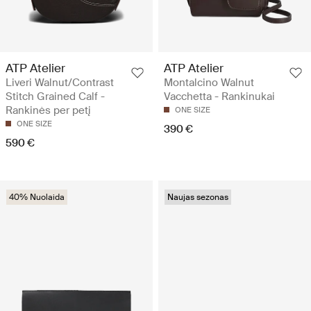
ATP Atelier
ATP Atelier
Liveri Walnut/Contrast
Montalcino Walnut
Stitch Grained Calf -
Vacchetta - Rankinukai
Rankinės per petį
ONE SIZE
ONE SIZE
390 €
590 €
40% Nuolaida
Naujas sezonas