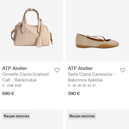
ATP Atelier
ATP Atelier
Ormelle Cipria Grained
Sella Cipria Camoscio -
Calf - Rankinukai
Balerinos bateliai
ONE SIZE
36
38
39
40
41
690 €
390 €
Naujas sezonas
Naujas sezonas