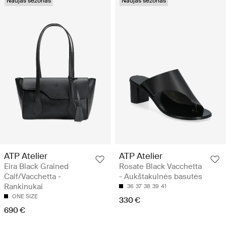
Naujas sezonas
Naujas sezonas
ATP Atelier
ATP Atelier
Eira Black Grained
Rosate Black Vacchetta
Calf/Vacchetta -
- Aukštakulnės basutės
Rankinukai
36
37
38
39
41
ONE SIZE
330 €
690 €