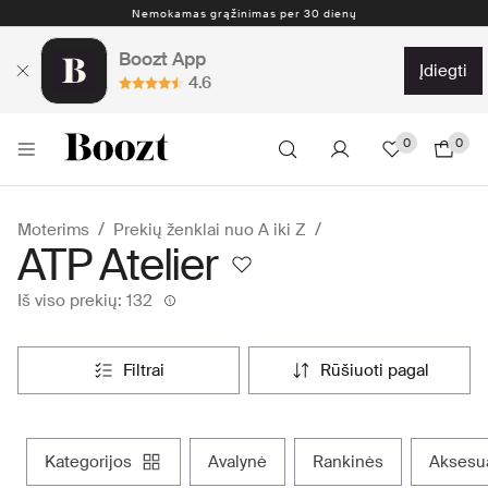
Nemokamas grąžinimas per 30 dienų
Boozt App
įdiegti
4.6
0
0
Moterims
Prekių ženklai nuo A iki Z
ATP Atelier
Iš viso prekių: 132
filtrai
rūšiuoti pagal
kategorijos
avalynė
rankinės
aksesu