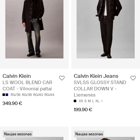
Calvin Klein
Calvin Klein Jeans
LS WOOL BLEND CAR
SVLSS GLOSSY STAND
COAT - Vilnoniai paltai
COLLAR DOWN V -
Liemenės
RG/36
RG/38
RG/40
RG/44
XS
S
M
L
XL
349.90 €
199.90 €
Naujas sezonas
Naujas sezonas