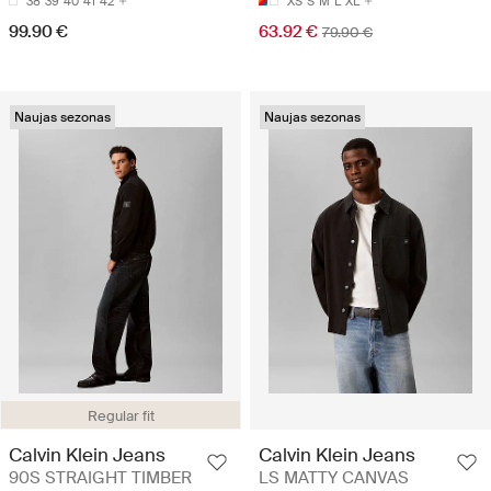
38
39
40
41
42
XS
S
M
L
XL
99.90 €
63.92 €
79.90 €
Naujas sezonas
Naujas sezonas
Regular fit
Calvin Klein Jeans
Calvin Klein Jeans
90S STRAIGHT TIMBER
LS MATTY CANVAS