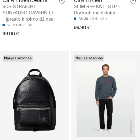
90S STRAIGHT
SLIM REF KNIT STP -
SUNFADED CAVERN LT
Dryžuoti marškiniai
- Įprasto kirpimo džinsai
38
39
40
41
42
28
29
30
31
32
99.90 €
99.90 €
Naujas sezonas
Naujas sezonas