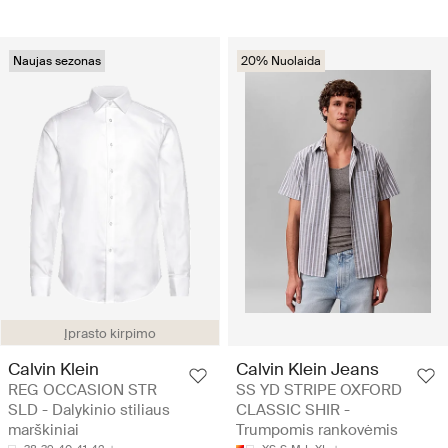
Naujas sezonas
20% Nuolaida
Įprasto kirpimo
Calvin Klein
Calvin Klein Jeans
REG OCCASION STR
SS YD STRIPE OXFORD
SLD - Dalykinio stiliaus
CLASSIC SHIR -
marškiniai
Trumpomis rankovėmis