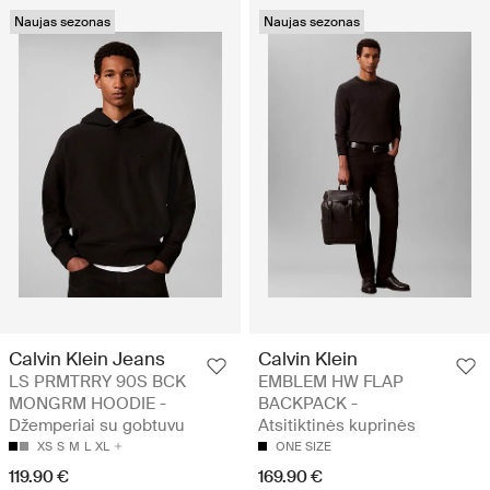
Naujas sezonas
Naujas sezonas
Calvin Klein Jeans
Calvin Klein
LS PRMTRRY 90S BCK
EMBLEM HW FLAP
MONGRM HOODIE -
BACKPACK -
Džemperiai su gobtuvu
Atsitiktinės kuprinės
XS
S
M
L
XL
ONE SIZE
119.90 €
169.90 €