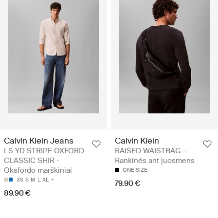
Calvin Klein Jeans
Calvin Klein
LS YD STRIPE OXFORD
RAISED WAISTBAG -
CLASSIC SHIR -
Rankinės ant juosmens
Oksfordo marškiniai
ONE SIZE
XS
S
M
L
XL
79.90 €
89.90 €