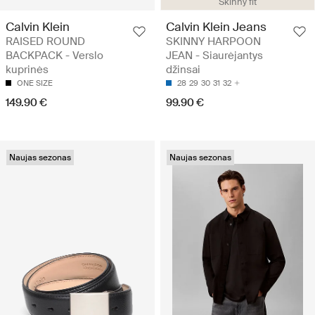
Skinny fit
Calvin Klein
Calvin Klein Jeans
RAISED ROUND
SKINNY HARPOON
BACKPACK - Verslo
JEAN - Siaurėjantys
kuprinės
džinsai
ONE SIZE
28
29
30
31
32
149.90 €
99.90 €
Naujas sezonas
Naujas sezonas