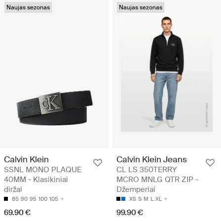
Naujas sezonas
Naujas sezonas
Calvin Klein
Calvin Klein Jeans
SSNL MONO PLAQUE
CL LS 350TERRY
40MM - Klasikiniai
MCRO MNLG QTR ZIP -
diržai
Džemperiai
85
90
95
100
105
XS
S
M
L
XL
69.90 €
99.90 €