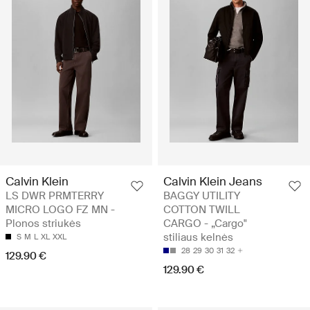
Calvin Klein
Calvin Klein Jeans
LS DWR PRMTERRY
BAGGY UTILITY
MICRO LOGO FZ MN -
COTTON TWILL
Plonos striukės
CARGO - „Cargo"
stiliaus kelnės
S
M
L
XL
XXL
28
29
30
31
32
129.90 €
129.90 €