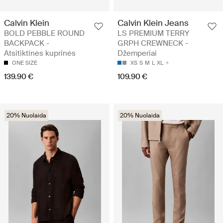
Calvin Klein
Calvin Klein Jeans
BOLD PEBBLE ROUND
LS PREMIUM TERRY
BACKPACK -
GRPH CREWNECK -
Atsitiktinės kuprinės
Džemperiai
ONE SIZE
XS
S
M
L
XL
139.90 €
109.90 €
20% Nuolaida
20% Nuolaida