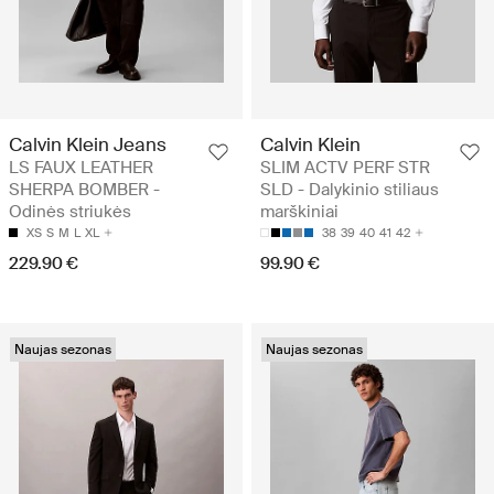
Calvin Klein Jeans
Calvin Klein
LS FAUX LEATHER
SLIM ACTV PERF STR
SHERPA BOMBER -
SLD - Dalykinio stiliaus
Odinės striukės
marškiniai
XS
S
M
L
XL
38
39
40
41
42
229.90 €
99.90 €
Naujas sezonas
Naujas sezonas