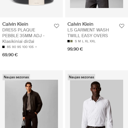
Calvin Klein
Calvin Klein
DRESS PLAQUE
LS GARMENT WASH
PEBBLE 35MM ADJ -
TWILL EASY OVERS
Klasikiniai diržai
S
M
L
XL
XXL
85
90
95
100
105
99.90 €
69.90 €
Naujas sezonas
Naujas sezonas