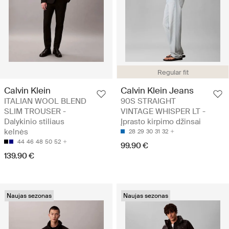
Regular fit
Calvin Klein
Calvin Klein Jeans
ITALIAN WOOL BLEND
90S STRAIGHT
SLIM TROUSER -
VINTAGE WHISPER LT -
Dalykinio stiliaus
Įprasto kirpimo džinsai
kelnės
28
29
30
31
32
44
46
48
50
52
99.90 €
139.90 €
Naujas sezonas
Naujas sezonas