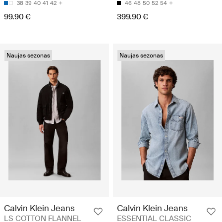
38
39
40
41
42
46
48
50
52
54
99.90 €
399.90 €
Naujas sezonas
Naujas sezonas
Calvin Klein Jeans
Calvin Klein Jeans
LS COTTON FLANNEL
ESSENTIAL CLASSIC