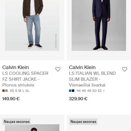
Calvin Klein
Calvin Klein
LS COOLING SPACER
LS ITALIAN WL BLEND
FZ SHIRT JACKE -
SLIM BLAZER -
Plonos striukės
Vienaeiliai švarkai
XS
S
M
L
XL
44
46
48
50
52
149.90 €
329.90 €
Naujas sezonas
Naujas sezonas