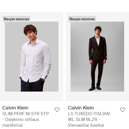
Naujas sezonas
Naujas sezonas
Calvin Klein
Calvin Klein
SLIM PERF NI STR STP
LS TUXEDO ITALIAN
- Dalykinio stiliaus
WL SLM BLZR -
marškiniai
Vienaeiliai švarkai