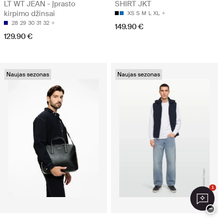
LT WT JEAN - Įprasto
SHIRT JKT
kirpimo džinsai
XS
S
M
L
XL
28
29
30
31
32
149.90 €
129.90 €
Naujas sezonas
Naujas sezonas
1
−