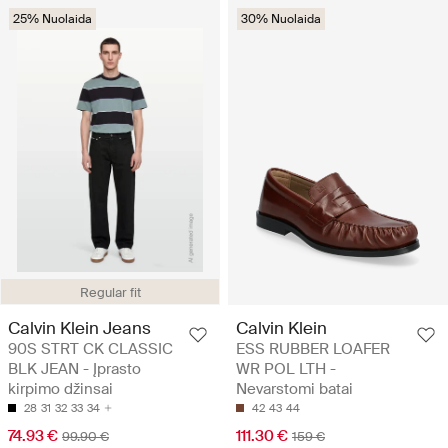
25% Nuolaida
30% Nuolaida
Regular fit
Calvin Klein Jeans
Calvin Klein
90S STRT CK CLASSIC
ESS RUBBER LOAFER
BLK JEAN - Įprasto
WR POL LTH -
kirpimo džinsai
Nevarstomi batai
28
31
32
33
34
42
43
44
74.93 €
111.30 €
99.90 €
159 €