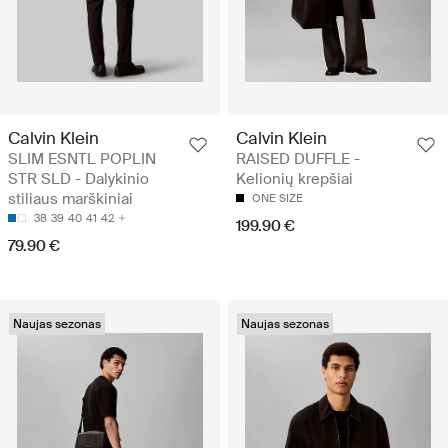
Calvin Klein
Calvin Klein
SLIM ESNTL POPLIN
RAISED DUFFLE -
STR SLD - Dalykinio
Kelionių krepšiai
stiliaus marškiniai
ONE SIZE
38
39
40
41
42
199.90 €
79.90 €
Naujas sezonas
Naujas sezonas