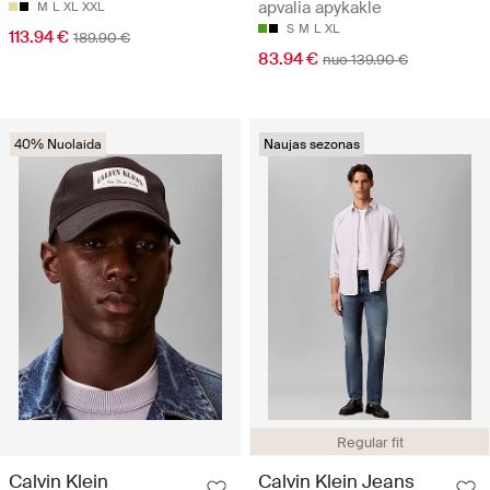
apvalia apykakle
M
L
XL
XXL
S
M
L
XL
113.94 €
189.90 €
83.94 €
nuo 139.90 €
40% Nuolaida
Naujas sezonas
Regular fit
Calvin Klein
Calvin Klein Jeans