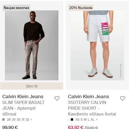
Naujas sezonas
20% Nuolaida
Slim fit
Calvin Klein Jeans
Calvin Klein Jeans
SLIM TAPER BASALT
350TERRY CALVIN
JEAN - Aptempti
PRIDE SHORT -
džinsai
Kasdienio stiliaus šortai
28
29
30
31
32
XS
S
M
L
XL
99.90 €
63.92 €
79.90 €