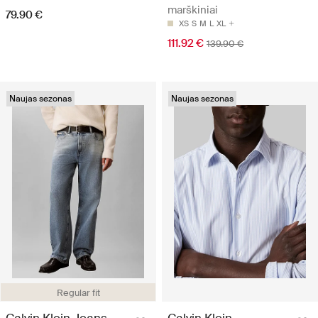
marškiniai
79.90 €
XS
S
M
L
XL
111.92 €
139.90 €
Naujas sezonas
Naujas sezonas
Regular fit
Calvin Klein Jeans
Calvin Klein