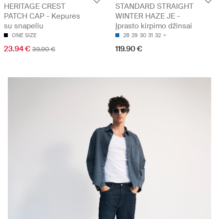
HERITAGE CREST
STANDARD STRAIGHT
PATCH CAP - Kepurės
WINTER HAZE JE -
su snapeliu
Įprasto kirpimo džinsai
ONE SIZE
28
29
30
31
32
23.94 €
119.90 €
39.90 €