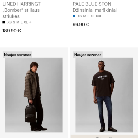
LINED HARRINGT -
PALE BLUE STON -
„Bomber“ stiliaus
Džinsiniai marškiniai
striukės
XS
M
L
XL
XXL
XS
S
M
L
XL
99.90 €
189.90 €
Naujas sezonas
Naujas sezonas