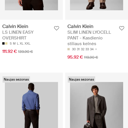
Calvin Klein
Calvin Klein
LS LINEN EASY
SLIM LINEN LYOCELL
OVERSHIRT
PANT - Kasdienio
stiliaus kelnės
S
M
L
XL
XXL
30
31
32
33
34
111.92 €
139.90 €
95.92 €
119.90 €
Naujas sezonas
Naujas sezonas