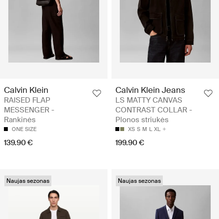
Calvin Klein
Calvin Klein Jeans
RAISED FLAP
LS MATTY CANVAS
MESSENGER -
CONTRAST COLLAR -
Rankinės
Plonos striukės
ONE SIZE
XS
S
M
L
XL
139.90 €
199.90 €
Naujas sezonas
Naujas sezonas