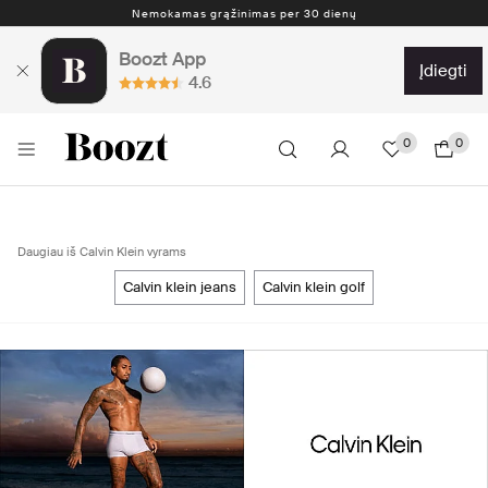
Nemokamas grąžinimas per 30 dienų
Boozt App
įdiegti
4.6
0
0
Daugiau iš Calvin Klein vyrams
calvin klein jeans
calvin klein golf