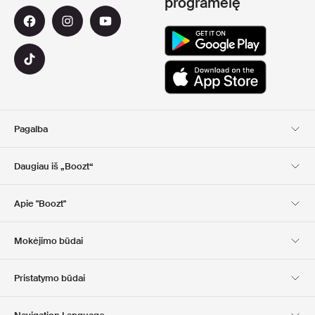
programėlę
Pagalba
Klientų aptarnavimas
Pristatymas
Daugiau iš „Boozt“
Grąžinimas
Mokėjimas
Apie Mus
Nuolaidų kuponai
Apie "Boozt"
Dovanų kortelės
Mūsų programėlės
Karjera
Įmonės informacija
Club Boozt
Mokėjimo būdai
Investuotojams
Atsakomybė
Spauda ir apdovanojimai
Boozt Outlet
Pristatymo būdai