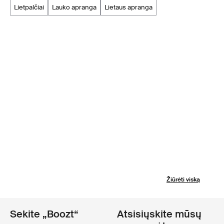
lietpalčiai
lauko apranga
lietaus apranga
Žiūrėti viską
Sekite „Boozt“
Atsisiųskite mūsų