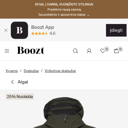
ATGAL Į DARBĄ, SUGRĮŽKITE STILINGAI
Pradėkite naują sezoną
Spustelėkite ir apsipirkite dabar →
Boozt App
įdiegti
4.6
0
0
Vyrams
Drabužiai
Viršutiniai drabužiai
atgal
25% Nuolaida