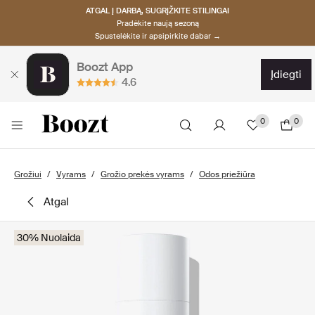
ATGAL Į DARBĄ, SUGRĮŽKITE STILINGAI
Pradėkite naują sezoną
Spustelėkite ir apsipirkite dabar →
Boozt App
įdiegti
4.6
0
0
Grožiui
Vyrams
Grožio prekės vyrams
Odos priežiūra
atgal
30% Nuolaida