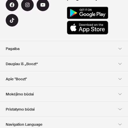
Pagalba
Klientų aptarnavimas
Pristatymas
Daugiau iš „Boozt“
Grąžinimas
Mokėjimas
Apie Mus
Nuolaidų kuponai
Apie "Boozt"
Dovanų kortelės
Mūsų programėlės
Karjera
Įmonės informacija
Club Boozt
Mokėjimo būdai
Investuotojams
Atsakomybė
Spauda ir apdovanojimai
Boozt Outlet
Pristatymo būdai
Navigation Language