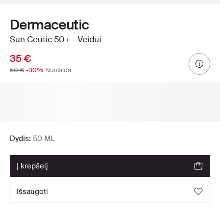
Dermaceutic
Sun Ceutic 50+ - Veidui
35 €
50 €
-30%
Nuolaida
Dydis:
50 ML
į krepšelį
išsaugoti