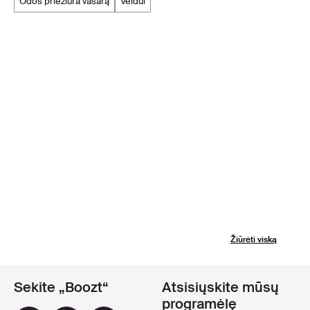
odos priežiūra vasarą
veidui
Žiūrėti viską
Sekite „Boozt“
Atsisiųskite mūsų
programėlę