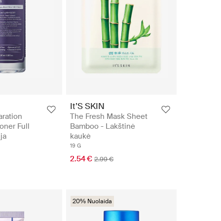
It’S SKIN
ration
The Fresh Mask Sheet
ner Full
Bamboo - Lakštinė
ja
kaukė
19 G
2.54 €
2.99 €
20% Nuolaida