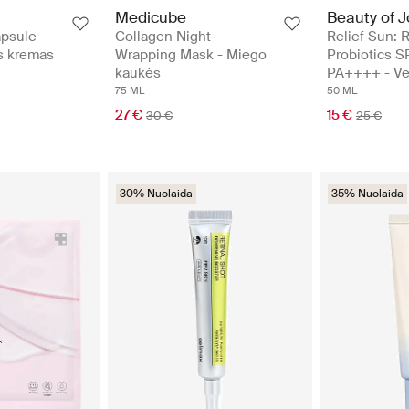
Medicube
Beauty of 
apsule
Collagen Night
Relief Sun: 
s kremas
Wrapping Mask - Miego
Probiotics 
kaukės
PA++++ - Ve
75 ML
50 ML
27 €
15 €
30 €
25 €
30% Nuolaida
35% Nuolaida