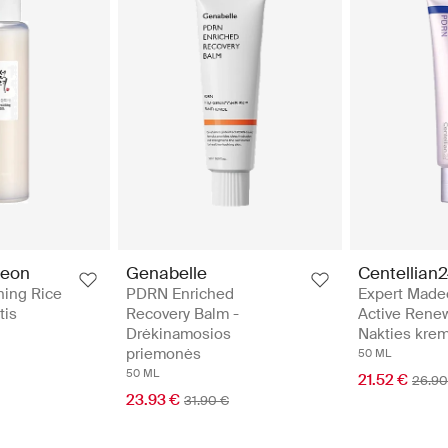
seon
Genabelle
Centellian
hing Rice
PDRN Enriched
Expert Made
tis
Recovery Balm -
Active Rene
Drėkinamosios
Nakties kre
priemonės
50 ML
50 ML
21.52 €
26.90
23.93 €
31.90 €