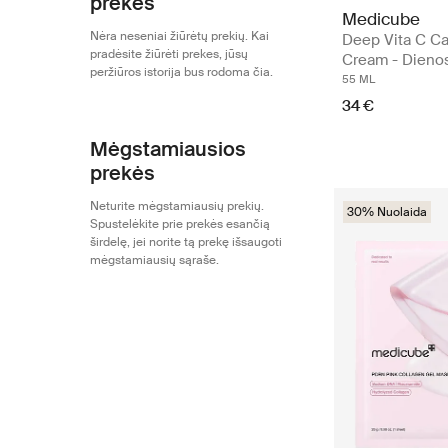
prekės
Medicube
Nėra neseniai žiūrėtų prekių. Kai
Deep Vita C C
pradėsite žiūrėti prekes, jūsų
Cream - Dieno
peržiūros istorija bus rodoma čia.
55 ML
34 €
Mėgstamiausios
prekės
Neturite mėgstamiausių prekių.
30% Nuolaida
Spustelėkite prie prekės esančią
širdelę, jei norite tą prekę išsaugoti
mėgstamiausių sąraše.