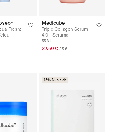
Joseon
Medicube
qua-Fresh:
Triple Collagen Serum
Veidui
4.0 - Serumai
55 ML
22.50 €
25 €
45% Nuolaida