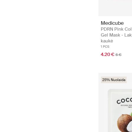
Medicube
PDRN Pink Col
Gel Mask - Lak
kaukė
1 PCS
4.20 €
6 €
25% Nuolaida