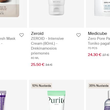
Zeroid
Medicube
resh Mask
ZEROID - Intensive
Zero Pore Pa
 -
Cream (80ml.) -
Toniko pagal
Drėkinamosios
70 PCS
priemonės
24.30 €
27 €
80 ML
25.50 €
34 €
10% Nuolaida
35% Nuolaida