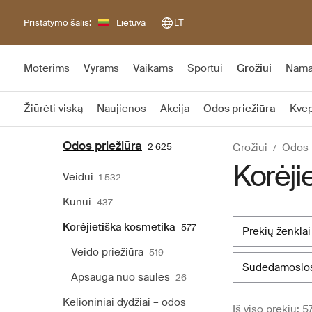
Pristatymo šalis:
Lietuva
LT
Moterims
Vyrams
Vaikams
Sportui
Grožiui
Nam
Žiūrėti viską
Naujienos
Akcija
Odos priežiūra
Kvep
Odos priežiūra
2 625
Grožiui
Odos 
Korėji
Veidui
1 532
Kūnui
437
Korėjietiška kosmetika
577
prekių ženklai
Veido priežiūra
519
sudedamosios
Apsauga nuo saulės
26
Kelioniniai dydžiai – odos
Iš viso prekių: 5