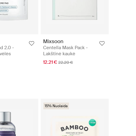
Mixsoon
d 2.0 -
Centella Mask Pack -
vėlės
Lakštinė kaukė
12.21 €
22.20 €
15% Nuolaida