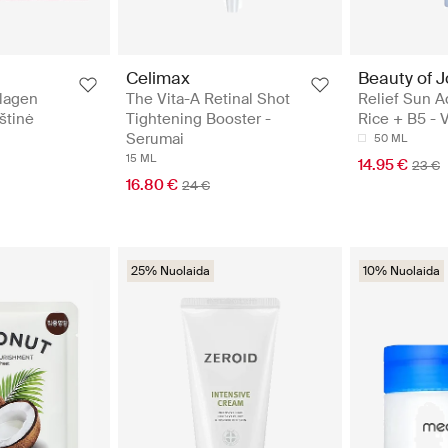
Celimax
Beauty of 
lagen
The Vita-A Retinal Shot
Relief Sun A
štinė
Tightening Booster -
Rice + B5 - 
Serumai
50 ML
15 ML
14.95 €
23 €
16.80 €
24 €
25% Nuolaida
10% Nuolaida