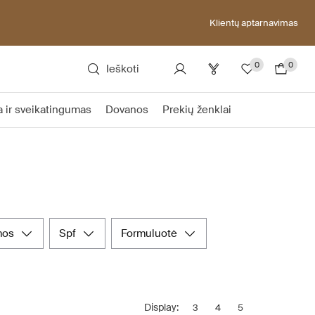
Klientų aptarnavimas
0
0
Ieškoti
a ir sveikatingumas
Dovanos
Prekių ženklai
mos
spf
formuluotė
Display:
3
4
5