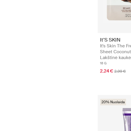
It’S SKIN
It's Skin The F
Sheet Coconut
Lakštinė kaukė
18 G
2.24 €
2.99 €
20% Nuolaida