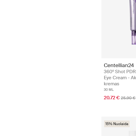
Centellian24
360º Shot PDRN
Eye Cream - Ak
kremas
30 ML
20.72 €
25.90 €
15% Nuolaida