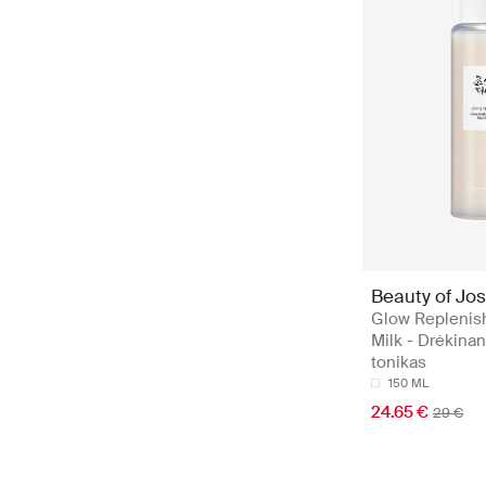
Beauty of Jo
Glow Replenis
Milk - Drėkinan
tonikas
150 ML
24.65 €
29 €