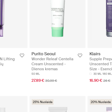
Purito Seoul
Klairs
 Lifting
Wonder Releaf Centella
Supple Prepa
ių
Cream Unscented -
Unscented To
Dienos kremas
Size - Esenci
50 ML
30 ML
180 ML
27.89 €
16.90 €
30.99 €
26 €
25% Nuolaida
20% Nuolaida