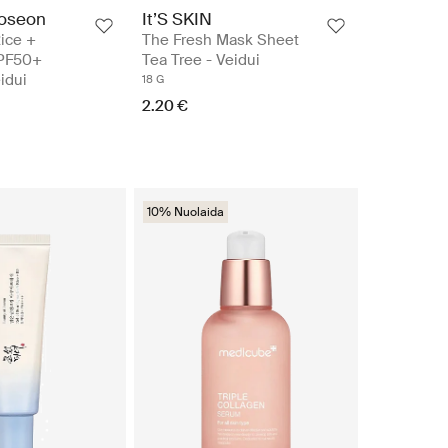
Joseon
It’S SKIN
Rice +
The Fresh Mask Sheet
SPF50+
Tea Tree - Veidui
idui
18 G
2.20 €
10% Nuolaida