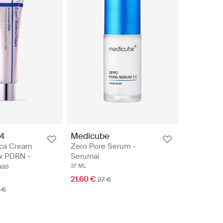
24
Medicube
ca Cream
Zero Pore Serum -
w PDRN -
Serumai
mas
37 ML
21.60 €
27 €
 €