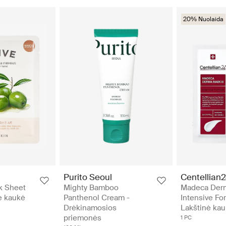
20% Nuolaida
Purito Seoul
Centellian
k Sheet
Mighty Bamboo
Madeca Derm
nė kaukė
Panthenol Cream -
Intensive Fo
Drėkinamosios
Lakštinė ka
priemonės
1 PC