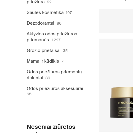
priežiūra
92
Saulės kosmetika
197
Dezodorantai
86
Aktyvios odos priežiūros
priemonės
1 227
Grožio prietaisai
35
Mama ir kūdikis
7
Odos priežiūros priemonių
rinkiniai
39
Odos priežiūros aksesuarai
65
Neseniai žiūrėtos