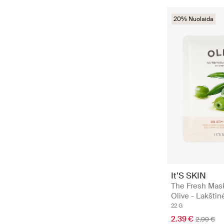
20% Nuolaida
It’S SKIN
The Fresh Mas
Olive - Lakšti
22 G
2.39 €
2.99 €