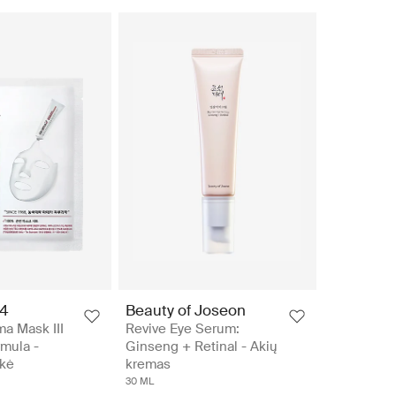
24
Beauty of Joseon
a Mask III
Revive Eye Serum:
rmula -
Ginseng + Retinal - Akių
ukė
kremas
30 ML