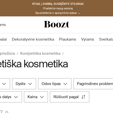
ATGAL Į DARBĄ, SUGRĮŽKITE STILINGAI
Pradėkite naują sezoną
Spustelėkite ir apsipirkite dabar →
ams
alai
Dekoratyvinė kosmetika
Plaukams
Vyrams
Sveikat
priežiūra
Korėjietiška kosmetika
etiška kosmetika
dydis
odos tipas
pagrindinės proble
 dalys
kaina
rūšiuoti pagal
77