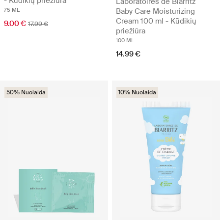
- Kūdikių priežiūra
Laboratoires de Biarritz
75 ML
Baby Care Moisturizing
Cream 100 ml - Kūdikių
9.00 €
17.99 €
priežiūra
100 ML
14.99 €
50% Nuolaida
10% Nuolaida