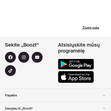
Žiūrėti viską
Sekite „Boozt“
Atsisiųskite mūsų
programėlę
Pagalba
Klientų aptarnavimas
Pristatymas
Daugiau iš „Boozt“