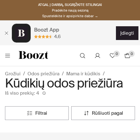
ATGAL Į DARBĄ, SUGRĮŽKITE STILINGAI
Pradėkite naują sezoną
Spustelėkite ir apsipirkite dabar →
Boozt App
įdiegti
4.6
0
0
Grožiui
Odos priežiūra
Mama ir kūdikis
Kūdikių odos priežiūra
Iš viso prekių: 4
filtrai
rūšiuoti pagal