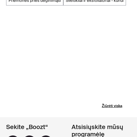
priemonės prieš deginimąsi
šveitikliai ir eksfoliatoriai - kūnui
Žiūrėti viską
Sekite „Boozt“
Atsisiųskite mūsų
programėlę