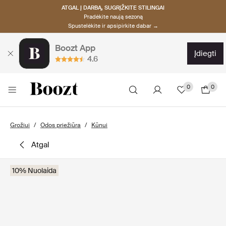
ATGAL Į DARBĄ, SUGRĮŽKITE STILINGAI
Pradėkite naują sezoną
Spustelėkite ir apsipirkite dabar →
Boozt App
įdiegti
4.6
0
0
Grožiui
Odos priežiūra
Kūnui
atgal
10% Nuolaida