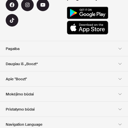
Pagalba
Klientų aptarnavimas
Pristatymas
Daugiau iš „Boozt“
Grąžinimas
Mokėjimas
Apie Mus
Nuolaidų kuponai
Apie "Boozt"
Dovanų kortelės
Mūsų programėlės
Karjera
Įmonės informacija
Club Boozt
Mokėjimo būdai
Investuotojams
Atsakomybė
Spauda ir apdovanojimai
Boozt Outlet
Pristatymo būdai
Navigation Language