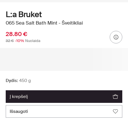
L:a Bruket
065 Sea Salt Bath Mint - Šveitikliai
28.80 €
32 €
-10%
Nuolaida
Dydis:
450 g
į krepšelį
išsaugoti