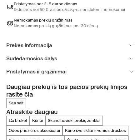
Pristatymas per 3–5 darbo dienas
Didesnės nei 59 € vertės užsakymai pristatomi nemokamai
Nemokamas prekių grąžinimas
Nemokamas prekių grąžinimas per 30 dienų
Prekės informacija
Sudedamosios dalys
Pristatymas ir grąžinimai
Daugiau prekių iš tos pačios prekių linijos
rasite čia
sea salt
Atraskite daugiau
l:a bruket
kūnui
skandinaviški prekių ženklai
odos priežiūros aksesuarai
kūno šveitikliai ir vonios druskos