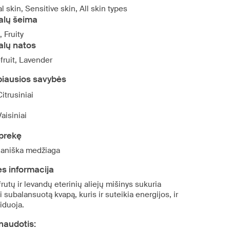
 skin, Sensitive skin, All skin types
alų šeima
, Fruity
alų natos
fruit, Lavender
biausios savybės
Citrusiniai
Vaisiniai
prekę
aniška medžiaga
s informacija
rutų ir levandų eterinių aliejų mišinys sukuria
i subalansuotą kvapą, kuris ir suteikia energijos, ir
iduoja.
naudotis: