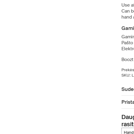
Use a
Can b
hand 
Gami
Gamin
Pašto
Elekt
Boozt
Prekės
SKU:
L
Sude
Prist
Daug
rasi
han