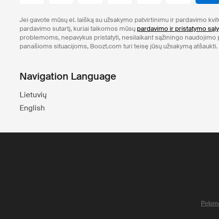
Jei gavote mūsų el. laišką su užsakymo patvirtinimu ir pardavimo kvi
pardavimo sutartį, kuriai taikomos mūsų
pardavimo ir pristatymo sąl
problemoms, nepavykus pristatyti, nesilaikant sąžiningo naudojimo po
panašioms situacijoms, Boozt.com turi teisę jūsų užsakymą atšaukti.
Navigation Language
Lietuvių
English
Pirkim