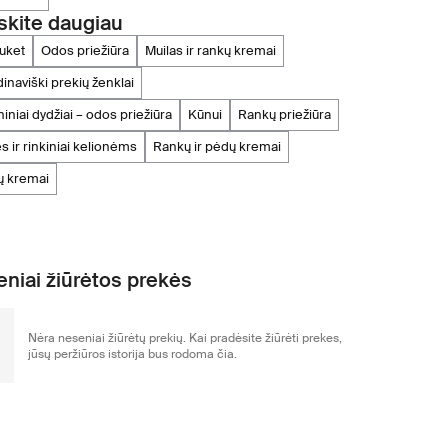
skite daugiau
bruket
odos priežiūra
muilas ir rankų kremai
dinaviški prekių ženklai
oniniai dydžiai – odos priežiūra
kūnui
rankų priežiūra
ės ir rinkiniai kelionėms
rankų ir pėdų kremai
ų kremai
niai žiūrėtos prekės
Nėra neseniai žiūrėtų prekių. Kai pradėsite žiūrėti prekes,
jūsų peržiūros istorija bus rodoma čia.