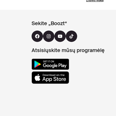
Žiūrėti viską
Sekite „Boozt“
Atsisiųskite mūsų programėlę