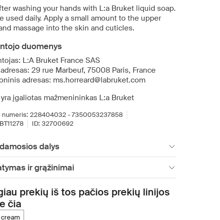
fter washing your hands with L:a Bruket liquid soap.
e used daily. Apply a small amount to the upper
and massage into the skin and cuticles.
ntojo duomenys
tojas: L:A Bruket France SAS
 adresas: 29 rue Marbeuf, 75008 Paris, France
roninis adresas: ms.horreard@labruket.com
 yra įgaliotas mažmenininkas L:a Bruket
 numeris:
228404032 - 7350053237858
BT11278
ID:
32700692
damosios dalys
atymas ir grąžinimai
iau prekių iš tos pačios prekių linijos
te čia
d cream