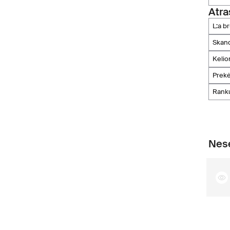
Atra
l:a 
skan
keli
prek
rank
Nese