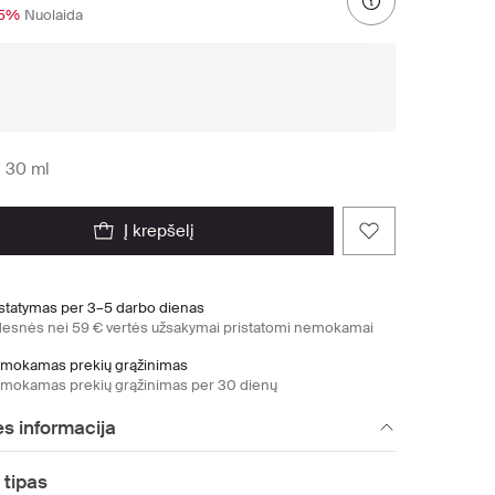
15%
Nuolaida
:
30 ml
į krepšelį
istatymas per 3–5 darbo dienas
desnės nei 59 € vertės užsakymai pristatomi nemokamai
mokamas prekių grąžinimas
mokamas prekių grąžinimas per 30 dienų
s informacija
 tipas