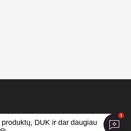
1
 produktų, DUK ir dar daugiau
atas