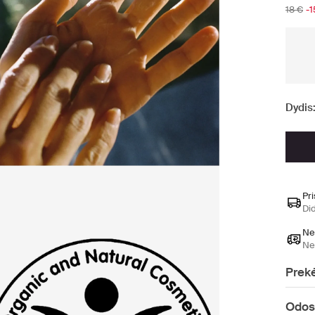
18 €
-
Dydis
Pr
Di
Ne
Ne
Prekė
Odos