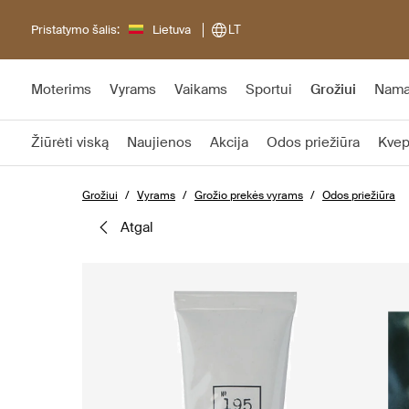
Pristatymo šalis:
Lietuva
LT
Moterims
Vyrams
Vaikams
Sportui
Grožiui
Nam
Žiūrėti viską
Naujienos
Akcija
Odos priežiūra
Kvep
Grožiui
Vyrams
Grožio prekės vyrams
Odos priežiūra
atgal