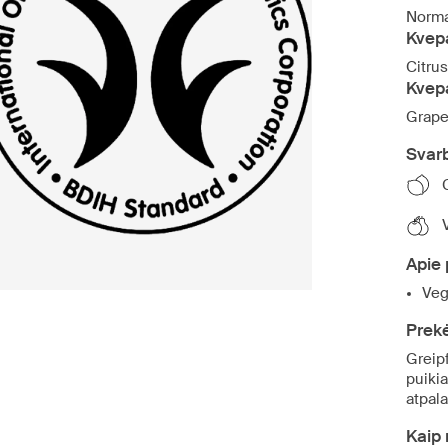
Normal
Kvep
Citrus
Kvep
Grape
Svar
Apie 
Veg
Prekė
Greipf
puikia
atpala
Kaip 