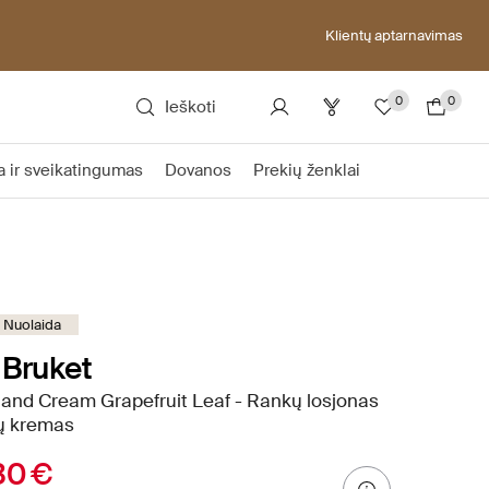
Klientų aptarnavimas
0
0
Ieškoti
a ir sveikatingumas
Dovanos
Prekių ženklai
 Nuolaida
 Bruket
and Cream Grapefruit Leaf - Rankų losjonas
jų kremas
30 €