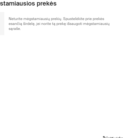
stamiausios prekės
Neturite mėgstamiausių prekių. Spustelėkite prie prekės
esančią širdelę, jei norite tą prekę išsaugoti mėgstamiausių
sąraše.