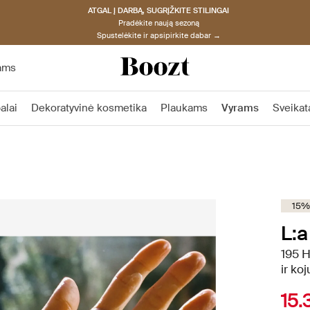
ATGAL Į DARBĄ, SUGRĮŽKITE STILINGAI
Pradėkite naują sezoną
Spustelėkite ir apsipirkite dabar →
ams
alai
Dekoratyvinė kosmetika
Plaukams
Vyrams
Sveikat
15%
L:a
195 H
ir ko
15.