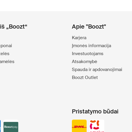
iš „Boozt“
Apie "Boozt"
Karjera
uponai
Įmonės informacija
telės
Investuotojams
amėlės
Atsakomybė
Spauda ir apdovanojimai
Boozt Outlet
Pristatymo būdai