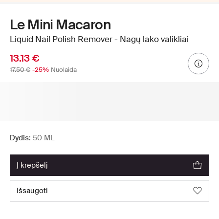
Le Mini Macaron
Liquid Nail Polish Remover - Nagų lako valikliai
13.13 €
17.50 €
-25%
Nuolaida
Dydis:
50 ML
į krepšelį
išsaugoti