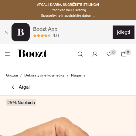
ATGAL Į DARBĄ, SUGRĮŽKITE STILINGAI
Pradėkite naują sezoną
Spustelėkite ir apsipirkite dabar →
Boozt App
įdiegti
4.6
0
0
Grožiui
Dekoratyvinė kosmetika
Nagams
atgal
25% Nuolaida