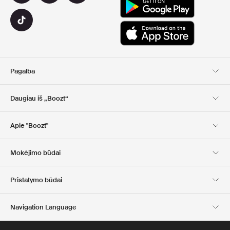
Pagalba
Klientų aptarnavimas
Pristatymas
Daugiau iš „Boozt“
Grąžinimas
Mokėjimas
Apie Mus
Nuolaidų kuponai
Apie "Boozt"
Dovanų kortelės
Mūsų programėlės
Karjera
Įmonės informacija
Club Boozt
Mokėjimo būdai
Investuotojams
Atsakomybė
Spauda ir apdovanojimai
Boozt Outlet
Pristatymo būdai
Navigation Language
Lietuvių
English