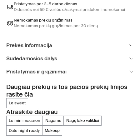
Pristatymas per 3–5 darbo dienas
Didesnės nei 59 € vertės užsakymai pristatomi nemokamai
Nemokamas prekių grąžinimas
Nemokamas prekių grąžinimas per 30 dienų
Prekės informacija
Sudedamosios dalys
Pristatymas ir grąžinimai
Daugiau prekių iš tos pačios prekių linijos
rasite čia
le sweet
Atraskite daugiau
le mini macaron
nagams
nagų lako valikliai
date night ready
makeup