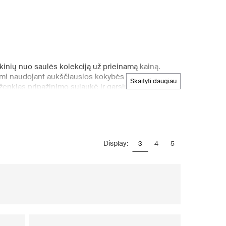
akinių nuo saulės kolekciją už prieinamą kainą.
inami naudojant aukščiausios kokybės medžiagas ir
skaityti daugiau
ženklas pripažinimo sulaukė ir garsių bei įtakingų
Kendall Jenner ir Justin Bieber, pasipuošė „Le
ų produkcija parduodama pirmaujančiose
li pasigirti plačiu „Le Specs“ akinių nuo saulės
ratinių rėmelių modelius kiekvienos moters skoniui.
Display:
3
4
5