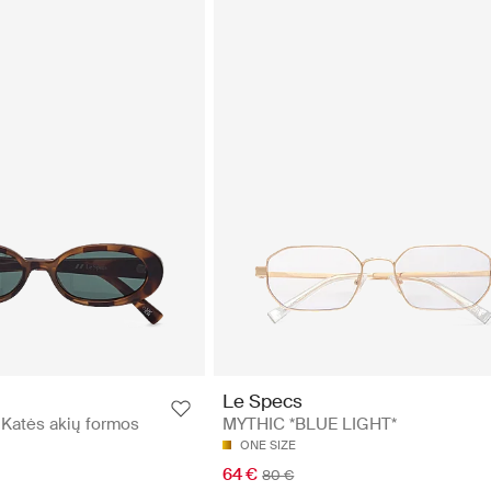
Le Specs
Katės akių formos
MYTHIC *BLUE LIGHT*
ONE SIZE
64 €
80 €