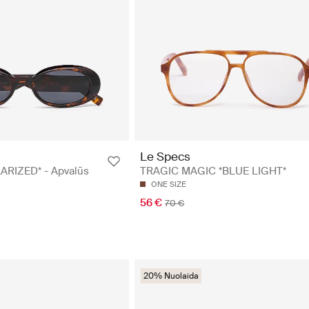
Le Specs
ARIZED* - Apvalūs
TRAGIC MAGIC *BLUE LIGHT*
ONE SIZE
56 €
70 €
20% Nuolaida