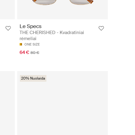
Le Specs
THE CHERISHED - Kvadratiniai
rėmeliai
ONE SIZE
64 €
80 €
20% Nuolaida