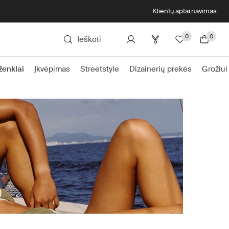
Klientų aptarnavimas
0
0
Ieškoti
ženklai
Įkvėpimas
Streetstyle
Dizainerių prekės
Grožiui