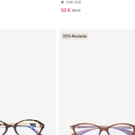
ONE SIZE
52 €
65 €
20% Nuolaida