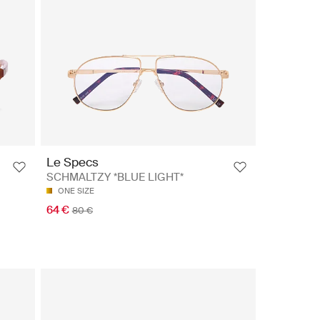
Le Specs
SCHMALTZY *BLUE LIGHT*
ONE SIZE
64 €
80 €