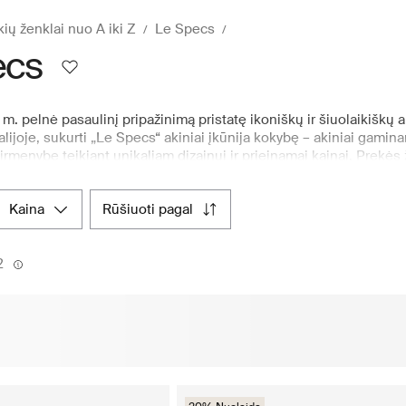
kių ženklai nuo A iki Z
Le Specs
ecs
m. pelnė pasaulinį pripažinimą pristatę ikoniškų ir šiuolaikiškų 
alijoje, sukurti „Le Specs“ akiniai įkūnija kokybę – akiniai gam
menybę teikiant unikaliam dizainui ir prieinamai kainai. Prekės 
 Beyonce, Rihanna, Gigi ir Bella Hadid, Lady Gaga, Zayn Malik, 
. Tarptautinė „Le Specs“ sėkmė apima daugiau nei 90 šalių, o j
kaina
rūšiuoti pagal
ybos vietose. Skandinaviška internetinė parduotuvė Boozt.com ga
kimu. Čia rasite Pilot, D formos, Cateye, apvalių rėmelių ir kvad
2