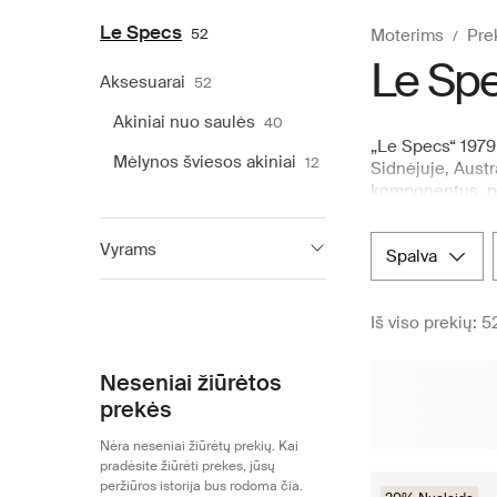
Le Specs
52
Moterims
Pre
Le Sp
Aksesuarai
52
Akiniai nuo saulės
40
„Le Specs“ 1979 
Mėlynos šviesos akiniai
12
Sidnėjuje, Austr
komponentus, pir
asmenybių tarpe.
Specs“ akiniais
Vyrams
spalva
mažmeninės prek
moterims pasirin
Le Specs
21
Iš viso prekių: 5
Neseniai žiūrėtos
prekės
Nėra neseniai žiūrėtų prekių. Kai
pradėsite žiūrėti prekes, jūsų
peržiūros istorija bus rodoma čia.