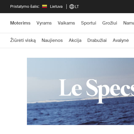
Pristatymo šalis:
Lietuva
LT
Moterims
Vyrams
Vaikams
Sportui
Grožiui
Nam
Žiūrėti viską
Naujienos
Akcija
Drabužiai
Avalynė