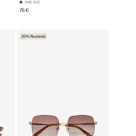
ONE SIZE
75 €
20% Nuolaida