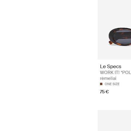
Le Specs
WORK IT! *POL
rėmeliai
ONE SIZE
75 €