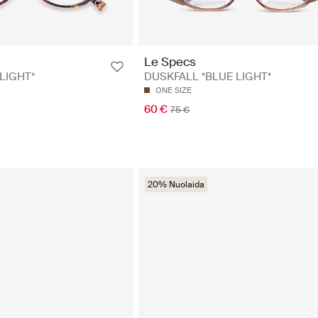
Le Specs
 LIGHT*
DUSKFALL *BLUE LIGHT*
ONE SIZE
60 €
75 €
20% Nuolaida