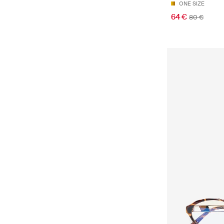
ONE SIZE
64 €
80 €