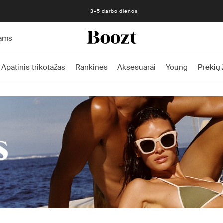
3–5 darbo dienos
ams
Apatinis trikotažas
Rankinės
Aksesuarai
Young
Prekių 