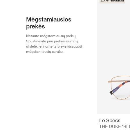
20% Nuolaida
Mėgstamiausios
prekės
Neturite mėgstamiausių prekių.
Spustelėkite prie prekės esančią
širdelę, jei norite tą prekę išsaugoti
mėgstamiausių sąraše.
Le Specs
THE DUKE *BL