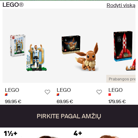
LEGO®
Rodyti viską
Prabangos pre
LEGO
LEGO
LEGO
99.95 €
69.95 €
179.95 €
PIRKITE PAGAL AMŽIŲ