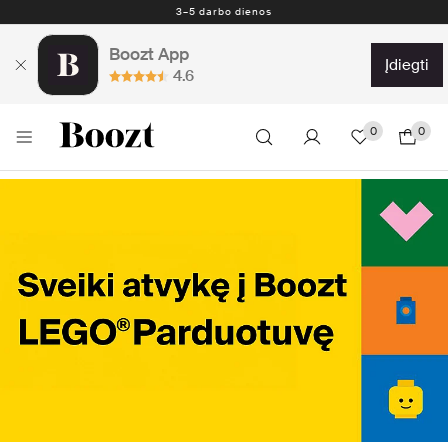
Nemokamas grąžinimas per 30 dienų
Boozt App
įdiegti
4.6
0
0