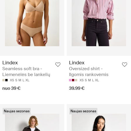
Lindex
Lindex
Seamless soft bra -
Oversized shirt -
Liemenėlės be lankelių
Ilgomis rankovėmis
XS
S
M
L
XL
XS
S
M
L
XL
nuo 39 €
39.99 €
Naujas sezonas
Naujas sezonas