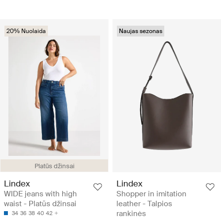
20% Nuolaida
Naujas sezonas
Platūs džinsai
Lindex
Lindex
WIDE jeans with high
Shopper in imitation
waist - Platūs džinsai
leather - Talpios
rankinės
34
36
38
40
42