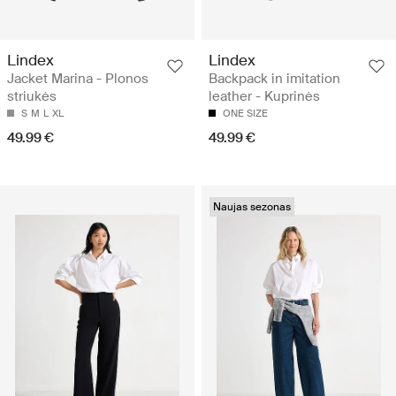
Lindex
Lindex
Jacket Marina - Plonos
Backpack in imitation
striukės
leather - Kuprinės
S
M
L
XL
ONE SIZE
49.99 €
49.99 €
Naujas sezonas