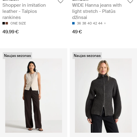
Shopper in imitation
WIDE Hanna jeans with
leather - Talpios
light stretch - Platūs
rankinės
džinsai
ONE SIZE
36
38
40
42
44
49.99 €
49 €
Naujas sezonas
Naujas sezonas