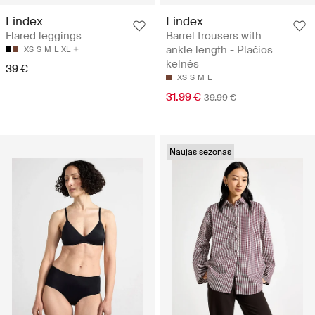
Lindex
Lindex
Flared leggings
Barrel trousers with
ankle length - Plačios
XS
S
M
L
XL
kelnės
39 €
XS
S
M
L
31.99 €
39.99 €
Naujas sezonas