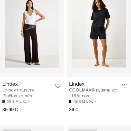
Lindex
Lindex
Jersey trousers -
COOLMAX® pyjama set
Plačios kelnės
- Pižamos
XS
S
M
L
XL
XS
S
M
L
XL
39.99 €
39 €