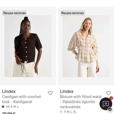
Naujas sezonas
Naujas sezonas
Lindex
Lindex
Cardigan with crochet
Blouse with fitted waist
1
look - Kardiganai
- Palaidinės ilgomis
rankovėmis
XS
S
M
L
−
S
M
L
XL
39.99 €