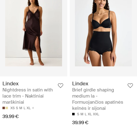
Lindex
Lindex
Nightdress in satin with
Brief girdle shaping
lace trim - Naktiniai
medium la -
marškiniai
Formuojančios apatinės
kelnės ir sijonai
XS
S
M
L
XL
S
M
L
XL
XXL
39.99 €
39.99 €