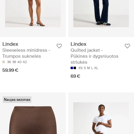
Lindex
Lindex
Sleeveless minidress -
Quilted jacket -
Trumpos suknelės
Pūkinės ir dygsniuotos
striukės
36
38
40
42
XS
S
M
L
XL
59.99 €
69 €
Naujas sezonas