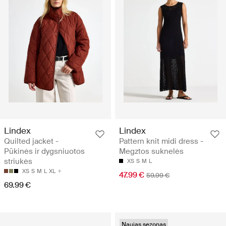
Lindex
Lindex
Quilted jacket -
Pattern knit midi dress -
Pūkinės ir dygsniuotos
Megztos suknelės
striukės
XS
S
M
L
XS
S
M
L
XL
47.99 €
59.99 €
69.99 €
Naujas sezonas