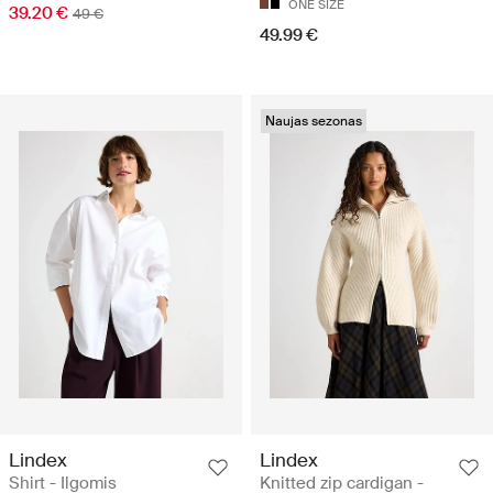
ONE SIZE
39.20 €
49 €
49.99 €
Naujas sezonas
Lindex
Lindex
Shirt - Ilgomis
Knitted zip cardigan -