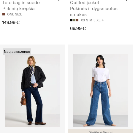
Tote bag in suede -
Quilted jacket -
Pirkinių krepšiai
Pūkinės ir dygsniuotos
striukės
ONE SIZE
XS
S
M
L
XL
149.99 €
69.99 €
Naujas sezonas
Platūs džinsai