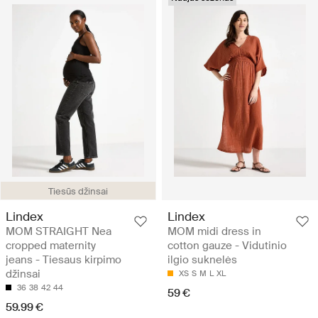
Tiesūs džinsai
Lindex
Lindex
MOM STRAIGHT Nea
MOM midi dress in
cropped maternity
cotton gauze - Vidutinio
jeans - Tiesaus kirpimo
ilgio suknelės
džinsai
XS
S
M
L
XL
36
38
42
44
59 €
59.99 €