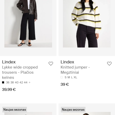
Lindex
Lindex
Lykke wide cropped
Knitted jumper -
trousers - Plačios
Megztiniai
kelnės
S
M
L
XL
36
38
40
42
44
39 €
39.99 €
Naujas sezonas
Naujas sezonas