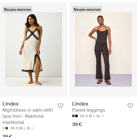
Naujas sezonas
Naujas sezonas
Lindex
Lindex
Nightdress in satin with
Flared leggings
lace trim - Naktiniai
XS
S
M
L
XL
marškiniai
39 €
XS
S
M
L
XL
39 €