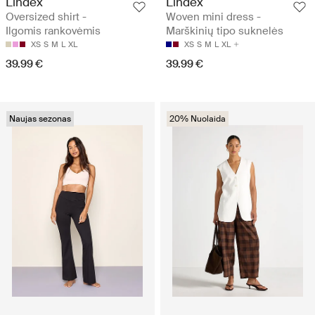
Lindex
Lindex
Oversized shirt -
Woven mini dress -
Ilgomis rankovėmis
Marškinių tipo suknelės
XS
S
M
L
XL
XS
S
M
L
XL
39.99 €
39.99 €
Naujas sezonas
20% Nuolaida