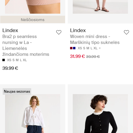
Nėščiosioms
Lindex
Lindex
Bra2 p seamless
Woven mini dress -
nursing w La -
Marškinių tipo suknelės
Liemenėlės
XS
S
M
L
XL
žindančioms moterims
31.99 €
39.99 €
XS
S
M
L
XL
39.99 €
Naujas sezonas