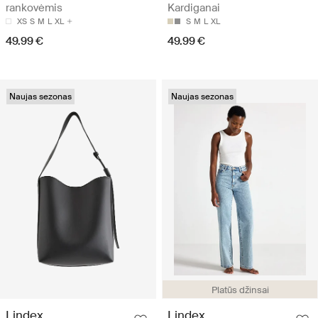
rankovėmis
Kardiganai
XS
S
M
L
XL
S
M
L
XL
49.99 €
49.99 €
Naujas sezonas
Naujas sezonas
Platūs džinsai
Lindex
Lindex