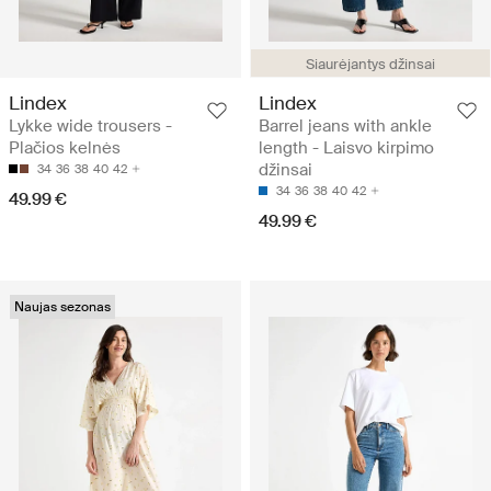
Siaurėjantys džinsai
Lindex
Lindex
Lykke wide trousers -
Barrel jeans with ankle
Plačios kelnės
length - Laisvo kirpimo
džinsai
34
36
38
40
42
34
36
38
40
42
49.99 €
49.99 €
Naujas sezonas