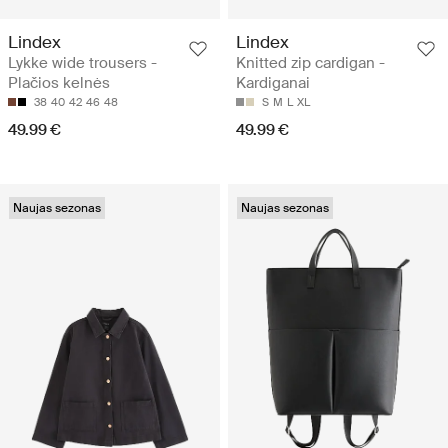
Lindex
Lindex
Lykke wide trousers -
Knitted zip cardigan -
Plačios kelnės
Kardiganai
38
40
42
46
48
S
M
L
XL
49.99 €
49.99 €
Naujas sezonas
Naujas sezonas