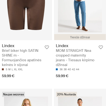
Tiesūs džinsai
Lindex
Lindex
Brief biker high SATIN
MOM STRAIGHT Nea
SHINE m -
cropped maternity
Formuojančios apatinės
jeans - Tiesaus kirpimo
kelnės ir sijonai
džinsai
S
M
L
XL
XXL
36
38
40
42
44
59.99 €
59.99 €
Naujas sezonas
20% Nuolaida