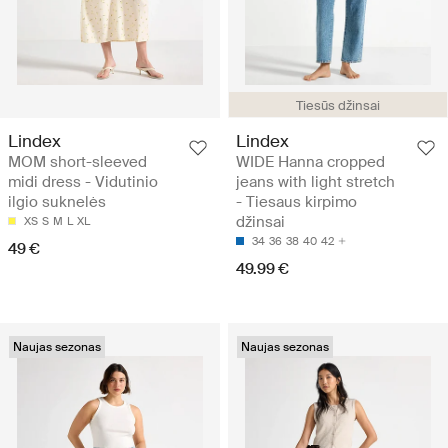
Tiesūs džinsai
Lindex
Lindex
MOM short-sleeved
WIDE Hanna cropped
midi dress - Vidutinio
jeans with light stretch
ilgio suknelės
- Tiesaus kirpimo
džinsai
XS
S
M
L
XL
34
36
38
40
42
49 €
49.99 €
Naujas sezonas
Naujas sezonas