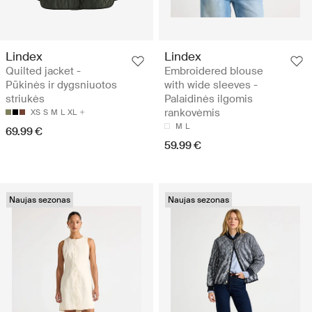
Lindex
Lindex
Quilted jacket -
Embroidered blouse
Pūkinės ir dygsniuotos
with wide sleeves -
striukės
Palaidinės ilgomis
rankovėmis
XS
S
M
L
XL
M
L
69.99 €
59.99 €
Naujas sezonas
Naujas sezonas