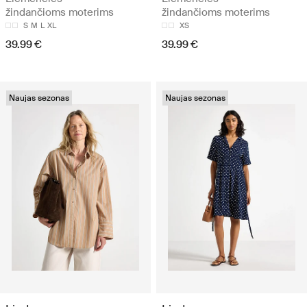
žindančioms moterims
žindančioms moterims
S
M
L
XL
XS
39.99 €
39.99 €
Naujas sezonas
Naujas sezonas