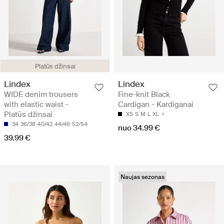
Platūs džinsai
Lindex
Lindex
WIDE denim trousers
Fine-knit Black
with elastic waist -
Cardigan - Kardiganai
Platūs džinsai
XS
S
M
L
XL
34
36/38
40/42
44/46
52/54
nuo 34.99 €
39.99 €
Naujas sezonas