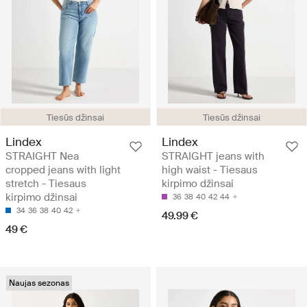
Tiesūs džinsai
Tiesūs džinsai
Lindex
Lindex
STRAIGHT Nea
STRAIGHT jeans with
cropped jeans with light
high waist - Tiesaus
stretch - Tiesaus
kirpimo džinsai
kirpimo džinsai
36
38
40
42
44
34
36
38
40
42
49.99 €
49 €
Naujas sezonas