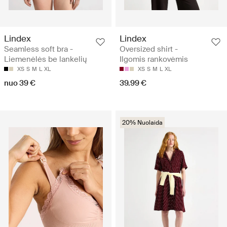
Lindex
Lindex
Seamless soft bra -
Oversized shirt -
Liemenėlės be lankelių
Ilgomis rankovėmis
XS
S
M
L
XL
XS
S
M
L
XL
nuo 39 €
39.99 €
20% Nuolaida