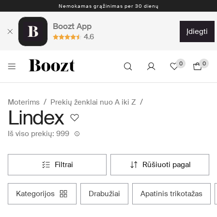
Nemokamas grąžinimas per 30 dienų
Boozt App
įdiegti
4.6
0
0
Moterims
Prekių ženklai nuo A iki Z
Lindex
Iš viso prekių: 999
filtrai
rūšiuoti pagal
kategorijos
drabužiai
apatinis trikotažas