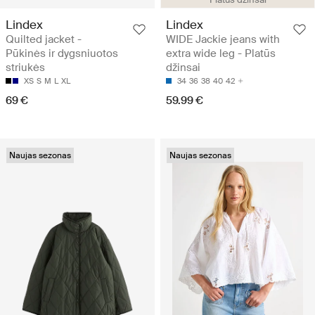
Lindex
Lindex
Quilted jacket -
WIDE Jackie jeans with
Pūkinės ir dygsniuotos
extra wide leg - Platūs
striukės
džinsai
XS
S
M
L
XL
34
36
38
40
42
69 €
59.99 €
Naujas sezonas
Naujas sezonas