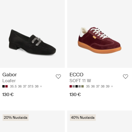
Gabor
ECCO
Loafer
SOFT 11 W
35.5
36
37
37.5
38
35
36
37
38
39
130 €
130 €
20% Nuolaida
40% Nuolaida