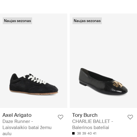
Naujas sezonas
Naujas sezonas
Axel Arigato
Tory Burch
Daze Runner -
CHARLIE BALLET -
Laisvalaikio batai žemu
Balerinos bateliai
aulu
38
39
40
41