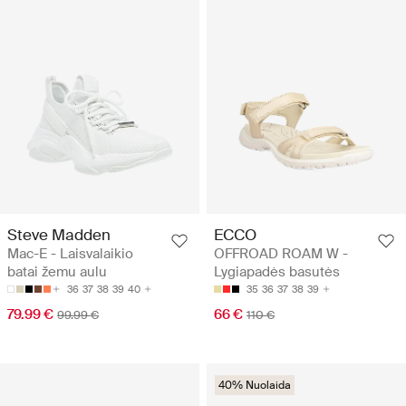
Steve Madden
ECCO
Mac-E - Laisvalaikio
OFFROAD ROAM W -
batai žemu aulu
Lygiapadės basutės
36
37
38
39
40
35
36
37
38
39
79.99 €
66 €
99.99 €
110 €
40% Nuolaida