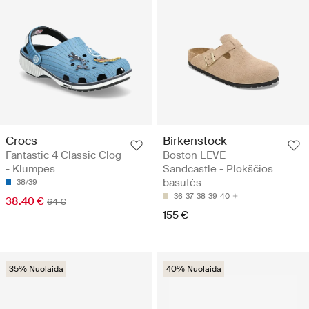
Crocs
Birkenstock
Fantastic 4 Classic Clog
Boston LEVE
- Klumpės
Sandcastle - Plokščios
basutės
38/39
36
37
38
39
40
38.40 €
64 €
155 €
35% Nuolaida
40% Nuolaida