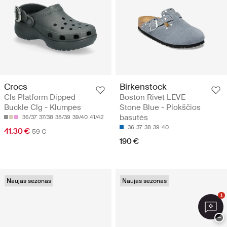
Crocs
Birkenstock
Cls Platform Dipped
Boston Rivet LEVE
Buckle Clg - Klumpės
Stone Blue - Plokščios
basutės
36/37
37/38
38/39
39/40
41/42
36
37
38
39
40
41.30 €
59 €
190 €
Naujas sezonas
Naujas sezonas
1
−