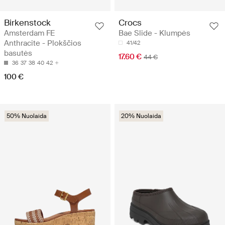
Birkenstock
Crocs
Amsterdam FE
Bae Slide - Klumpės
Anthracite - Plokščios
41/42
basutės
17.60 €
44 €
36
37
38
40
42
100 €
50% Nuolaida
20% Nuolaida