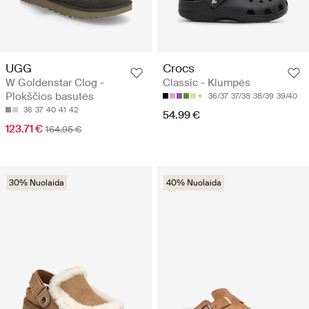
UGG
Crocs
W Goldenstar Clog -
Classic - Klumpės
Plokščios basutės
36/37
37/38
38/39
39/40
36
37
40
41
42
54.99 €
123.71 €
164.95 €
30% Nuolaida
40% Nuolaida