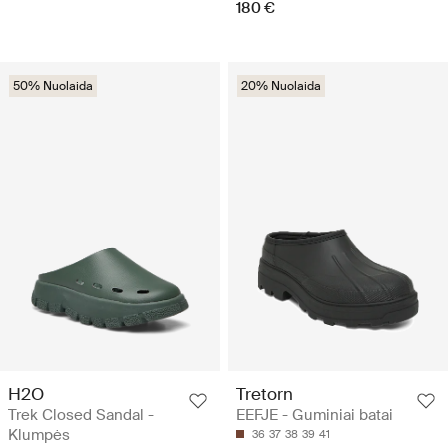
180 €
50% Nuolaida
20% Nuolaida
H2O
Tretorn
Trek Closed Sandal -
EEFJE - Guminiai batai
Klumpės
36
37
38
39
41