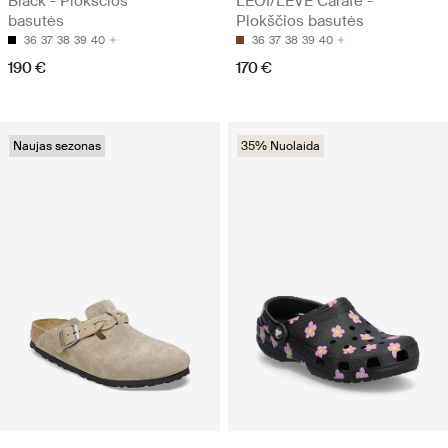
Black - Plokščios
LEOI/LEVE Carafe -
basutės
Plokščios basutės
36
37
38
39
40
36
37
38
39
40
190 €
170 €
Naujas sezonas
35% Nuolaida