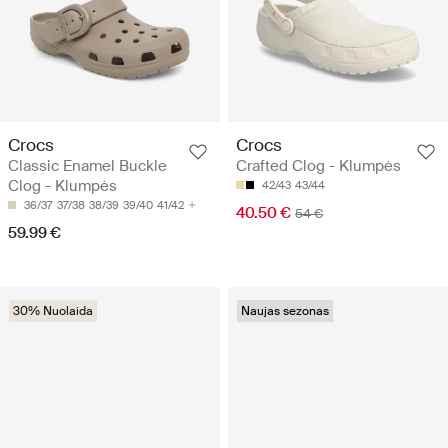
Crocs
Crocs
Classic Enamel Buckle
Crafted Clog - Klumpės
Clog - Klumpės
42/43
43/44
36/37
37/38
38/39
39/40
41/42
40.50 €
54 €
59.99 €
30% Nuolaida
Naujas sezonas