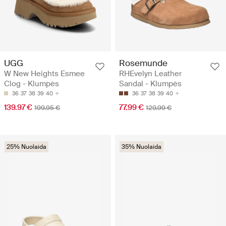
UGG
Rosemunde
W New Heights Esmee
RHEvelyn Leather
Clog - Klumpės
Sandal - Klumpės
36
37
38
39
40
36
37
38
39
40
139.97 €
77.99 €
199.95 €
129.99 €
25% Nuolaida
35% Nuolaida