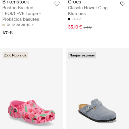
Birkenstock
Crocs
Boston Braided
Classic Flower Clog -
LEOI/LEVE Taupe -
Klumpės
Plokščios basutės
36/37
36
37
38
39
40
35.10 €
54 €
170 €
25% Nuolaida
Naujas sezonas