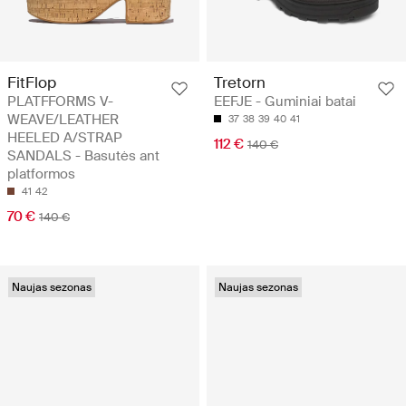
FitFlop
Tretorn
PLATFFORMS V-
EEFJE - Guminiai batai
WEAVE/LEATHER
37
38
39
40
41
HEELED A/STRAP
112 €
140 €
SANDALS - Basutės ant
platformos
41
42
70 €
140 €
Naujas sezonas
Naujas sezonas