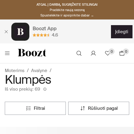
ATGAL Į DARBĄ, SUGRĮŽKITE STILINGAI
Pradėkite naują sezoną
Spustelėkite ir apsipirkite dabar →
Boozt App
įdiegti
4.6
0
0
Moterims
Avalynė
Klumpės
Iš viso prekių: 69
filtrai
rūšiuoti pagal