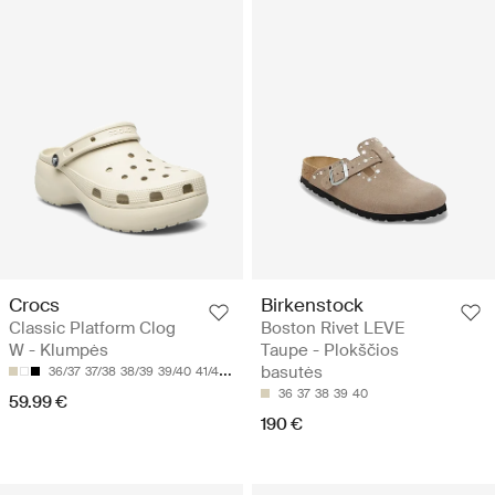
Crocs
Birkenstock
Classic Platform Clog
Boston Rivet LEVE
W - Klumpės
Taupe - Plokščios
basutės
36/37
37/38
38/39
39/40
41/42
36
37
38
39
40
59.99 €
190 €