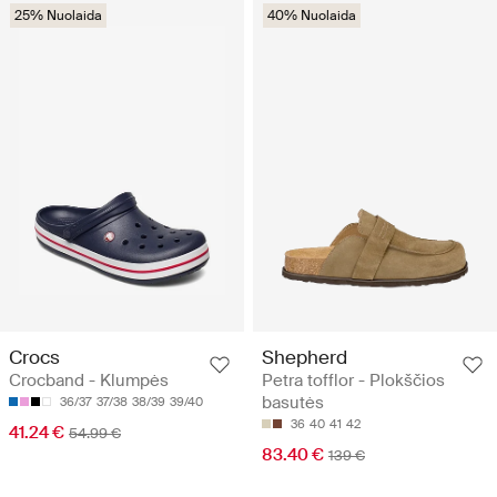
25% Nuolaida
40% Nuolaida
Crocs
Shepherd
Crocband - Klumpės
Petra tofflor - Plokščios
basutės
36/37
37/38
38/39
39/40
36
40
41
42
41.24 €
54.99 €
83.40 €
139 €