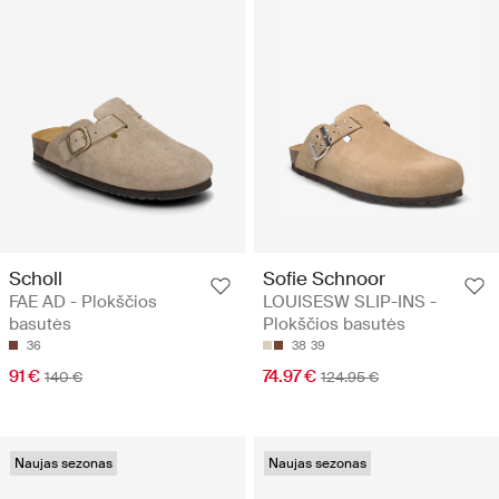
Scholl
Sofie Schnoor
FAE AD - Plokščios
LOUISESW SLIP-INS -
basutės
Plokščios basutės
36
38
39
91 €
74.97 €
140 €
124.95 €
Naujas sezonas
Naujas sezonas