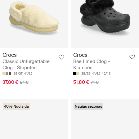
Crocs
Crocs
Classic Unfurgettable
Bae Lined Clog -
Clog - Šlepetės
Klumpės
36/37
41/42
38/39
41/42
42/43
37.80 €
51.80 €
54 €
74 €
40% Nuolaida
Naujas sezonas