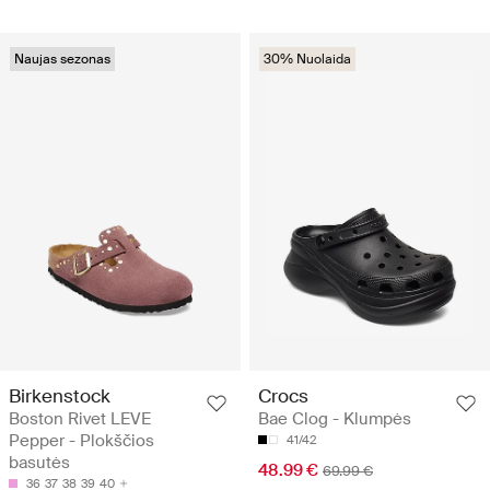
Naujas sezonas
30% Nuolaida
Birkenstock
Crocs
Boston Rivet LEVE
Bae Clog - Klumpės
Pepper - Plokščios
41/42
basutės
48.99 €
69.99 €
36
37
38
39
40