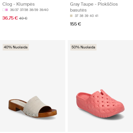
Clog - Klumpės
Gray Taupe - Plokščios
basutės
36/37
37/38
38/39
39/40
37
38
39
40
41
36.75 €
49 €
155 €
40% Nuolaida
50% Nuolaida