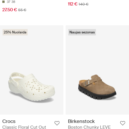
37
38
112 €
140 €
27.50 €
55 €
25% Nuolaida
Naujas sezonas
Crocs
Birkenstock
Classic Floral Cut Out
Boston Chunky LEVE