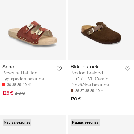
Scholl
Birkenstock
Pescura Flat flex -
Boston Braided
Lygiapadės basutės
LEOI/LEVE Carafe -
Plokščios basutės
36
38
39
40
41
36
37
38
39
40
126 €
210 €
170 €
Naujas sezonas
Naujas sezonas