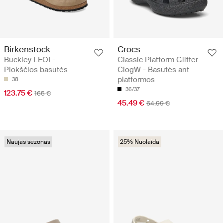
Birkenstock
Crocs
Buckley LEOI -
Classic Platform Glitter
Plokščios basutės
ClogW - Basutės ant
platformos
38
36/37
123.75 €
165 €
45.49 €
64.99 €
Naujas sezonas
25% Nuolaida