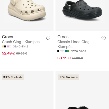
Crocs
Crocs
Crush Clog - Klumpės
Classic Lined Clog -
Klumpės
39/40
41/42
37/38
38/39
52.49 €
69.99 €
38.99 €
59.99 €
30% Nuolaida
30% Nuolaida