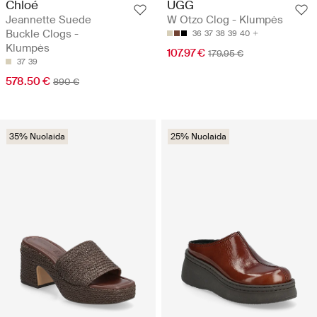
Chloé
UGG
Jeannette Suede
W Otzo Clog - Klumpės
Buckle Clogs -
36
37
38
39
40
Klumpės
107.97 €
179.95 €
37
39
578.50 €
890 €
35% Nuolaida
25% Nuolaida