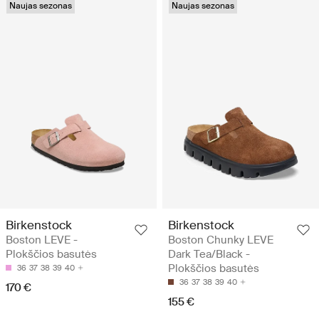
Naujas sezonas
Naujas sezonas
Birkenstock
Birkenstock
Boston LEVE -
Boston Chunky LEVE
Plokščios basutės
Dark Tea/Black -
Plokščios basutės
36
37
38
39
40
36
37
38
39
40
170 €
155 €