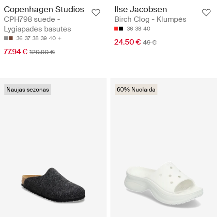
Copenhagen Studios
Ilse Jacobsen
CPH798 suede -
Birch Clog - Klumpės
Lygiapadės basutės
36
38
40
36
37
38
39
40
24.50 €
49 €
77.94 €
129.90 €
Naujas sezonas
60% Nuolaida