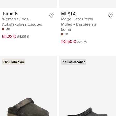
Tamaris
MIISTA
Women Slides -
Mego Dark Brown
Aukštakulnės basutės
Mules - Basutės su
kulnu
40
36
55.22 €
84.95 €
172.50 €
230 €
25% Nuolaida
Naujas sezonas