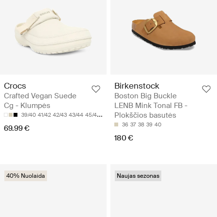
Crocs
Birkenstock
Crafted Vegan Suede
Boston Big Buckle
Cg - Klumpės
LENB Mink Tonal FB -
Plokščios basutės
39/40
41/42
42/43
43/44
45/46
36
37
38
39
40
69.99 €
180 €
40% Nuolaida
Naujas sezonas