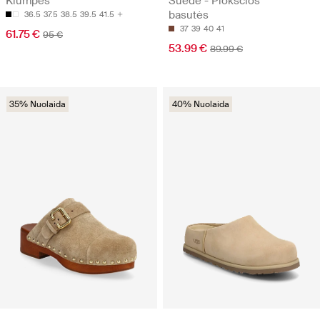
Klumpės
Suede - Plokščios
basutės
36.5
37.5
38.5
39.5
41.5
37
39
40
41
61.75 €
95 €
53.99 €
89.99 €
35% Nuolaida
40% Nuolaida