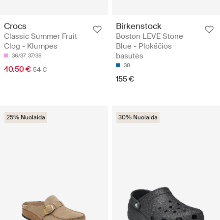
Crocs
Birkenstock
Classic Summer Fruit
Boston LEVE Stone
Clog - Klumpės
Blue - Plokščios
basutės
36/37
37/38
38
40.50 €
54 €
155 €
25% Nuolaida
30% Nuolaida