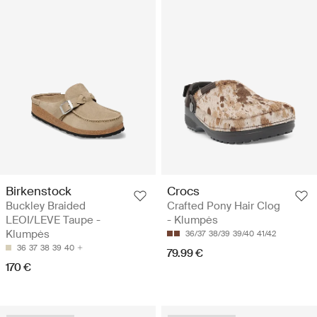
Birkenstock
Crocs
Buckley Braided
Crafted Pony Hair Clog
LEOI/LEVE Taupe -
- Klumpės
Klumpės
36/37
38/39
39/40
41/42
36
37
38
39
40
79.99 €
170 €