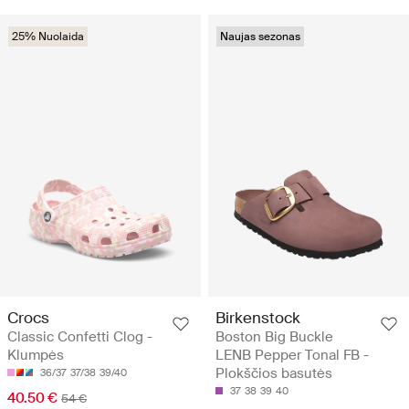
25% Nuolaida
Naujas sezonas
Crocs
Birkenstock
Classic Confetti Clog -
Boston Big Buckle
Klumpės
LENB Pepper Tonal FB -
Plokščios basutės
36/37
37/38
39/40
37
38
39
40
40.50 €
54 €