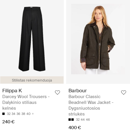
Stilistas rekomenduoja
Filippa K
Barbour
Darcey Wool Trousers -
Barbour Classic
Dalykinio stiliaus
Beadnell Wax Jacket -
kelnės
Dygsniuotosios
striukės
32
34
36
38
40
32
44
46
240 €
400 €