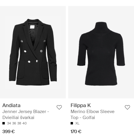
Andiata
Filippa K
Jenner Jersey Blazer -
Merino Elbow Sleeve
Dvieiliai švarkai
Top - Golfai
34
36
38
40
XL
399 €
170 €