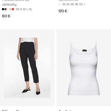
rankovių
32
34
36
38
40
XS
S
M
L
XL
170 €
80 €