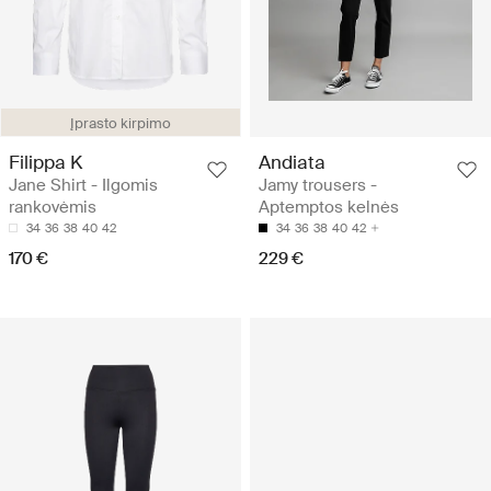
Įprasto kirpimo
Filippa K
Andiata
Jane Shirt - Ilgomis
Jamy trousers -
rankovėmis
Aptemptos kelnės
34
36
38
40
42
34
36
38
40
42
170 €
229 €