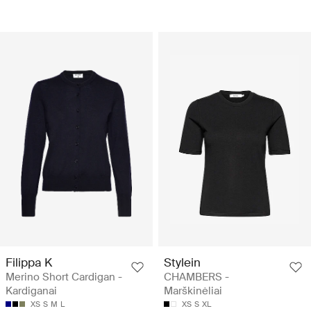
Filippa K
Stylein
Merino Short Cardigan -
CHAMBERS -
Kardiganai
Marškinėliai
XS
S
M
L
XS
S
XL