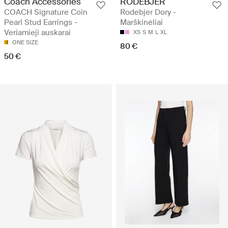
Coach Accessories
RODEBJER
COACH Signature Coin
Rodebjer Dory -
Pearl Stud Earrings -
Marškinėliai
Veriamieji auskarai
XS
S
M
L
XL
ONE SIZE
80 €
50 €