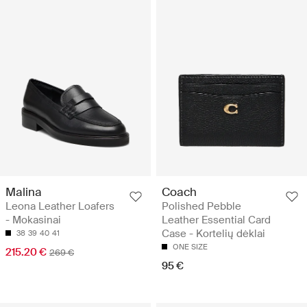
Malina
Coach
Leona Leather Loafers
Polished Pebble
- Mokasinai
Leather Essential Card
Case - Kortelių dėklai
38
39
40
41
ONE SIZE
215.20 €
269 €
95 €