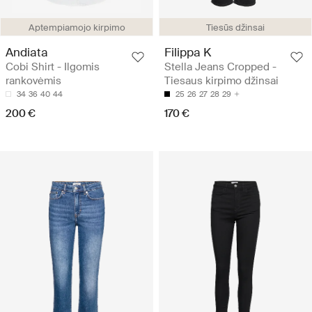
Aptempiamojo kirpimo
Tiesūs džinsai
Andiata
Filippa K
Cobi Shirt - Ilgomis
Stella Jeans Cropped -
rankovėmis
Tiesaus kirpimo džinsai
34
36
40
44
25
26
27
28
29
200 €
170 €