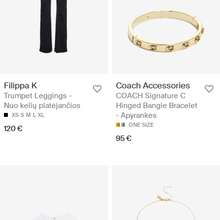
Filippa K
Coach Accessories
Trumpet Leggings -
COACH Signature C
Nuo kelių platėjančios
Hinged Bangle Bracelet
- Apyrankės
XS
S
M
L
XL
ONE SIZE
120 €
95 €