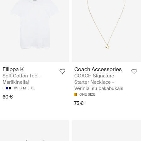
Filippa K
Coach Accessories
Soft Cotton Tee -
COACH Signature
Marškinėliai
Starter Necklace -
Vėriniai su pakabukais
XS
S
M
L
XL
ONE SIZE
60 €
75 €