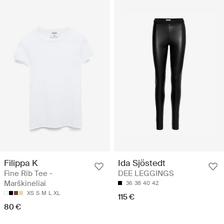
Filippa K
Ida Sjöstedt
Fine Rib Tee -
DEE LEGGINGS
Marškinėliai
36
38
40
42
XS
S
M
L
XL
115 €
80 €