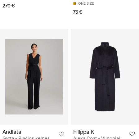
ONE SIZE
270 €
75 €
Andiata
Filippa K
Gytta - Plačios kelnės
Alexa Coat - Vilnoniai