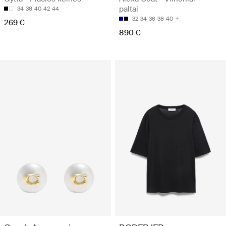
paltai
34
38
40
42
44
32
34
36
38
40
269 €
890 €