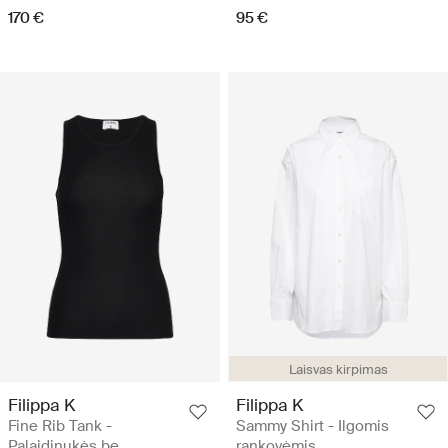
170 €
95 €
Laisvas kirpimas
Filippa K
Filippa K
Fine Rib Tank -
Sammy Shirt - Ilgomis
Palaidinukės be
rankovėmis