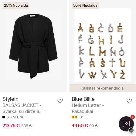
25% Nuolaida
50% Nuolaida
Stilistas rekomenduoja
Stylein
Blue Billie
BALSAS JACKET -
Helium Letter -
Švarkai su dirželiu
Pakabukai
XS
M
L
XL
U"
1
213.75 €
49.50 €
285 €
99 €
−