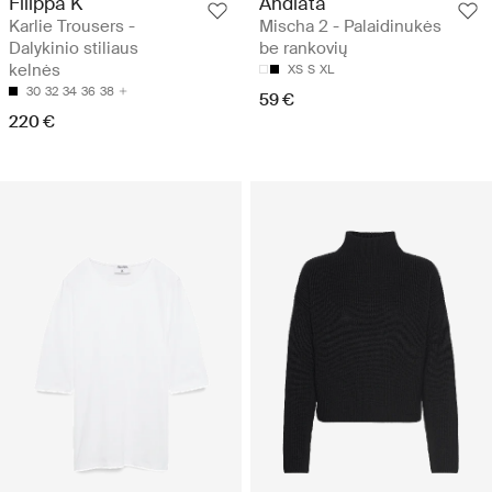
Filippa K
Andiata
Karlie Trousers -
Mischa 2 - Palaidinukės
Dalykinio stiliaus
be rankovių
kelnės
XS
S
XL
30
32
34
36
38
59 €
220 €