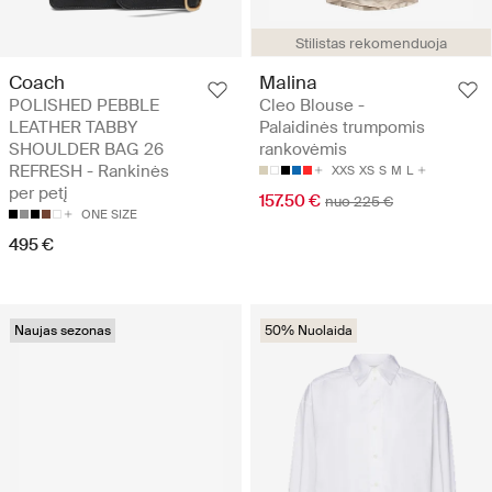
Stilistas rekomenduoja
Coach
Malina
POLISHED PEBBLE
Cleo Blouse -
LEATHER TABBY
Palaidinės trumpomis
SHOULDER BAG 26
rankovėmis
REFRESH - Rankinės
XXS
XS
S
M
L
per petį
157.50 €
nuo 225 €
ONE SIZE
495 €
Naujas sezonas
50% Nuolaida