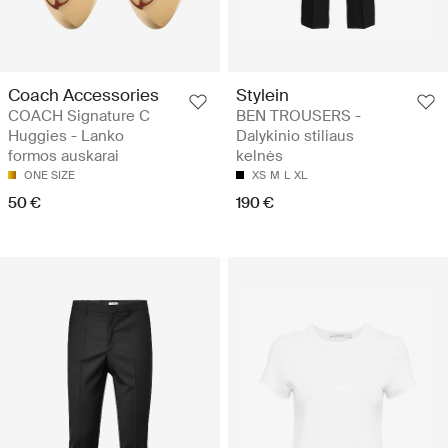
Coach Accessories
Stylein
COACH Signature C
BEN TROUSERS -
Huggies - Lanko
Dalykinio stiliaus
formos auskarai
kelnės
ONE SIZE
XS
M
L
XL
50 €
190 €