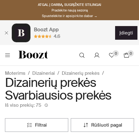
ATGAL Į DARBĄ, SUGRĮŽKITE STILINGAI
Pradėkite naują sezoną
Spustelėkite ir apsipirkite dabar →
Boozt App
įdiegti
4.6
0
0
Moterims
Dizaineriai
Dizainerių prekės
Dizainerių prekės
Svarbiausios prekės
Iš viso prekių: 75
filtrai
rūšiuoti pagal