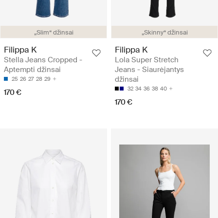
„Slim“ džinsai
„Skinny“ džinsai
Filippa K
Filippa K
Stella Jeans Cropped -
Lola Super Stretch
Aptempti džinsai
Jeans - Siaurėjantys
džinsai
25
26
27
28
29
32
34
36
38
40
170 €
170 €