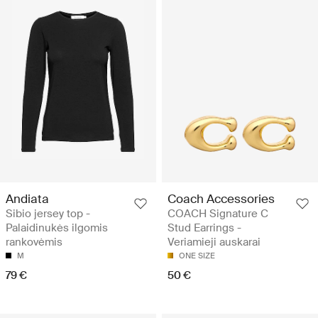
Andiata
Coach Accessories
Sibio jersey top -
COACH Signature C
Palaidinukės ilgomis
Stud Earrings -
rankovėmis
Veriamieji auskarai
M
ONE SIZE
79 €
50 €