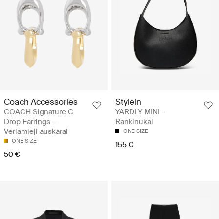
Coach Accessories
Stylein
COACH Signature C
YARDLY MINI -
Drop Earrings -
Rankinukai
Veriamieji auskarai
ONE SIZE
ONE SIZE
155 €
50 €