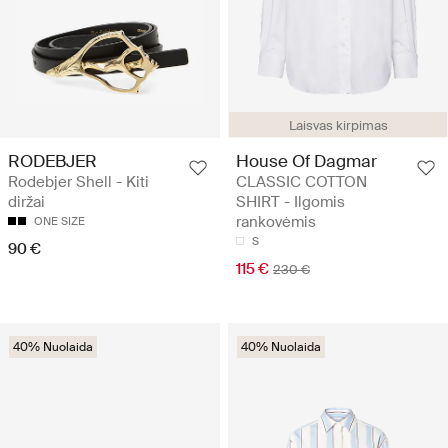
Laisvas kirpimas
RODEBJER
House Of Dagmar
Rodebjer Shell - Kiti
CLASSIC COTTON
diržai
SHIRT - Ilgomis
rankovėmis
ONE SIZE
S
90 €
115 €
230 €
40% Nuolaida
40% Nuolaida