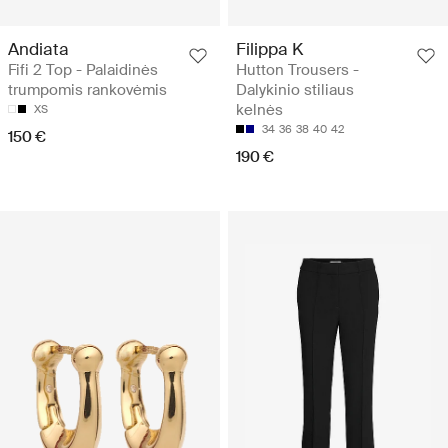
Andiata
Filippa K
Fifi 2 Top - Palaidinės
Hutton Trousers -
trumpomis rankovėmis
Dalykinio stiliaus
kelnės
XS
34
36
38
40
42
150 €
190 €