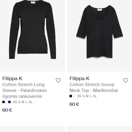
Filippa K
Filippa K
Cotton Stretch Long
Cotton Stretch Scoop
Sleeve - Palaidinukės
Neck Top - Marškinėliai
ilgomis rankovėmis
XS
S
M
L
XL
XS
S
M
L
XL
60 €
60 €