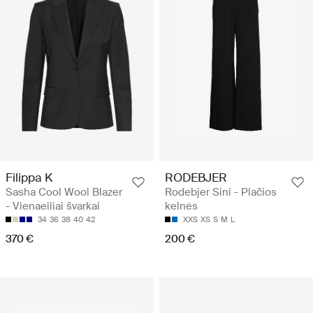
Filippa K
RODEBJER
Sasha Cool Wool Blazer
Rodebjer Sini - Plačios
- Vienaeiliai švarkai
kelnės
34
36
38
40
42
XXS
XS
S
M
L
370 €
200 €