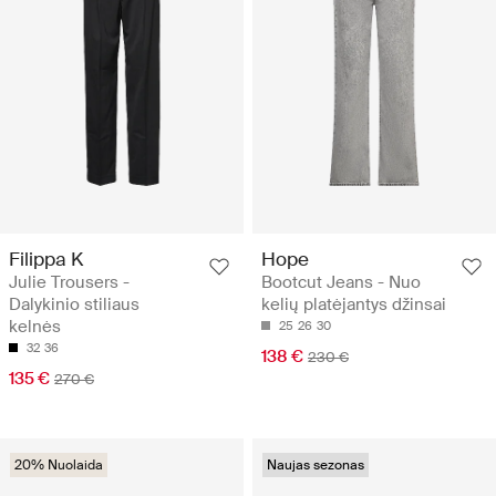
Filippa K
Hope
Julie Trousers -
Bootcut Jeans - Nuo
Dalykinio stiliaus
kelių platėjantys džinsai
kelnės
25
26
30
32
36
138 €
230 €
135 €
270 €
20% Nuolaida
Naujas sezonas