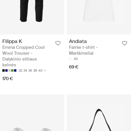
Filippa K
Andiata
Emma Cropped Cool
Famie t-shirt -
Wool Trouser -
Marškinėliai
Dalykinio stiliaus
XS
kelnės
69 €
32
34
36
38
40
170 €