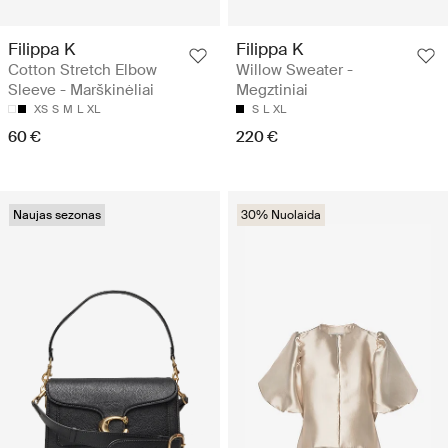
Filippa K
Filippa K
Cotton Stretch Elbow
Willow Sweater -
Sleeve - Marškinėliai
Megztiniai
XS
S
M
L
XL
S
L
XL
60 €
220 €
Naujas sezonas
30% Nuolaida