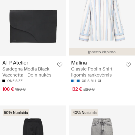
Įprasto kirpimo
ATP Atelier
Malina
Sardegna Media Black
Classic Poplin Shirt -
Vacchetta - Delninukės
Ilgomis rankovėmis
ONE SIZE
XS
S
M
L
XL
108 €
132 €
180 €
220 €
50% Nuolaida
40% Nuolaida