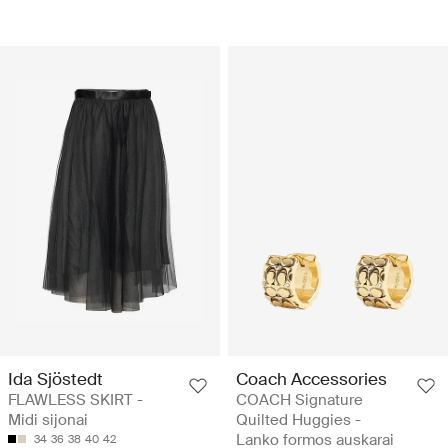
Ida Sjöstedt
Coach Accessories
FLAWLESS SKIRT -
COACH Signature
Midi sijonai
Quilted Huggies -
Lanko formos auskarai
34
36
38
40
42