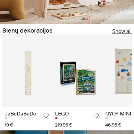
Sienų dekoracijos
Show all
JaBaDaBaDo
LEGO
OYOY MINI
19 €
219.95 €
46.95 €