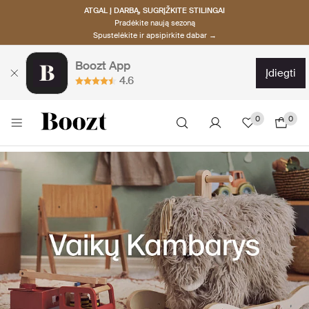
ATGAL Į DARBĄ, SUGRĮŽKITE STILINGAI
Pradėkite naują sezoną
Spustelėkite ir apsipirkite dabar →
Boozt App
įdiegti
4.6
0
0