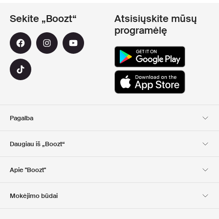
Sekite „Boozt“
Atsisiųskite mūsų
programėlę
Pagalba
Klientų aptarnavimas
Pristatymas
Daugiau iš „Boozt“
Grąžinimas
Mokėjimas
Apie Mus
Nuolaidų kuponai
Apie "Boozt"
Dovanų kortelės
Mūsų programėlės
Karjera
Įmonės informacija
Club Boozt
Mokėjimo būdai
Investuotojams
Atsakomybė