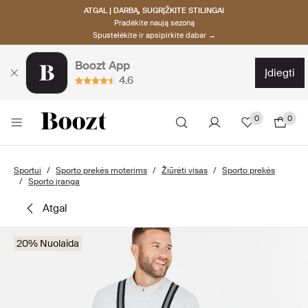
ATGAL Į DARBĄ, SUGRĮŽKITE STILINGAI
Pradėkite naują sezoną
Spustelėkite ir apsipirkite dabar →
Boozt App
įdiegti
4.6
0
0
Sportui
Sporto prekės moterims
Žiūrėti visas
Sporto prekės
Sporto įranga
atgal
20% Nuolaida