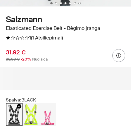
Salzmann
Elasticated Exercise Belt - Bėgimo įranga
1
(1 Atsiliepimai)
31.92 €
39.90 €
-20%
Nuolaida
Spalva:
BLACK