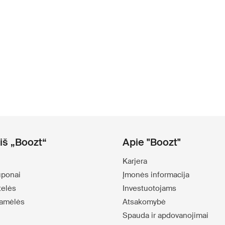
iš „Boozt“
Apie "Boozt"
Karjera
uponai
Įmonės informacija
telės
Investuotojams
amėlės
Atsakomybė
Spauda ir apdovanojimai