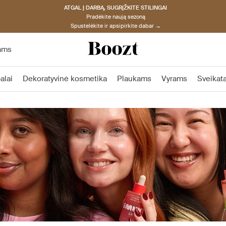
ATGAL Į DARBĄ, SUGRĮŽKITE STILINGAI
Pradėkite naują sezoną
Spustelėkite ir apsipirkite dabar →
ams
alai
Dekoratyvinė kosmetika
Plaukams
Vyrams
Sveikata