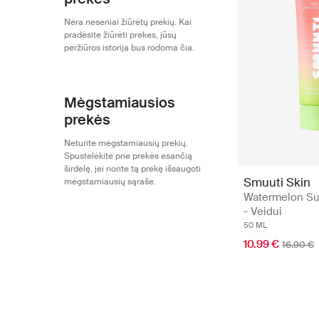
Nėra neseniai žiūrėtų prekių. Kai
pradėsite žiūrėti prekes, jūsų
peržiūros istorija bus rodoma čia.
Mėgstamiausios
prekės
Neturite mėgstamiausių prekių.
Spustelėkite prie prekės esančią
širdelę, jei norite tą prekę išsaugoti
Smuuti Skin
mėgstamiausių sąraše.
Watermelon S
- Veidui
50 ML
10.99 €
16.90 €