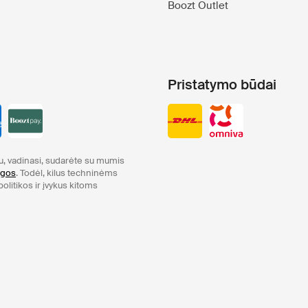
Boozt Outlet
Pristatymo būdai
tu, vadinasi, sudarėte su mumis
ygos
. Todėl, kilus techninėms
litikos ir įvykus kitoms