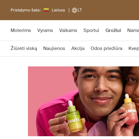
Pristatymo šalis:
Lietuva
LT
Moterims
Vyrams
Vaikams
Sportui
Grožiui
Nam
Žiūrėti viską
Naujienos
Akcija
Odos priežiūra
Kvep