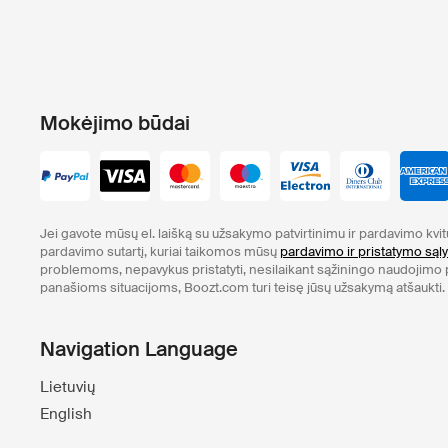
Mokėjimo būdai
Jei gavote mūsų el. laišką su užsakymo patvirtinimu ir pardavimo kvi
pardavimo sutartį, kuriai taikomos mūsų
pardavimo ir pristatymo sąl
problemoms, nepavykus pristatyti, nesilaikant sąžiningo naudojimo po
panašioms situacijoms, Boozt.com turi teisę jūsų užsakymą atšaukti.
Navigation Language
Lietuvių
English