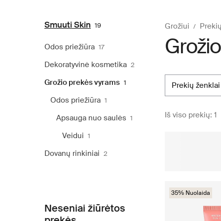
Smuuti Skin
19
Grožiui
Prekių
Grožio
Odos priežiūra
17
Dekoratyvinė kosmetika
2
Grožio prekės vyrams
1
prekių ženklai
Odos priežiūra
1
Iš viso prekių: 1
Apsauga nuo saulės
1
Veidui
1
Dovanų rinkiniai
2
35% Nuolaida
Neseniai žiūrėtos
prekės