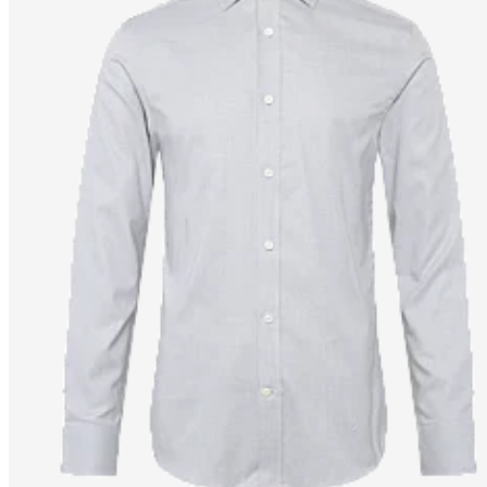
Nesvarbu, ar ieškote drabužių ir aksesuarų, papildysiančių biuro įvai
kiekvienai svarbiai progai ir situacijai. Jei vertinate gerai prigludu
drabužius. Tai gaminiai, kurie yra funkcionalūs ir suteikia jums ger
Naudodamasis mūsų internetinėje parduotuvėje esančiais filtrais gali
Rūšiuokite drabužius ir aksesuarus pagal dydį, spalvą, kainą ar medžiag
pas mus visada rasite naujausius produktus ir geriausius pasiūlymu