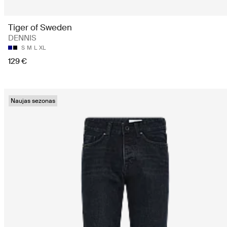
Tiger of Sweden
DENNIS
S
M
L
XL
129 €
Naujas sezonas