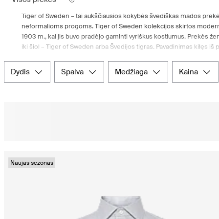
Tiger of Sweden – tai aukščiausios kokybės švediškas mados prekės že
neformalioms progoms. Tiger of Sweden kolekcijos skirtos moderniem
1903 m., kai jis buvo pradėjo gaminti vyriškus kostiumus. Prekės ženk
iki šiol – Tiger of Sweden arba Švedijos tigras. Pavadinimas kilęs
„Tiger“. Kostiumas „Tiger“ sukėlė bangas ir tapo labai populiarus, o
ženklų Šiaurės Europoje.
dydis
spalva
medžiaga
kaina
Mūsų pasirinkime rasite geriausias Tiger of Sweden kolekcijas, kurios 
kasdieniam dėvėjimui! Užsisakykite Tiger of Sweden stilių iš intern
mūsų prekių asortimentą!
Tiger of Sweden – aukštos kokybės švedų
Modernūs sprendimai nup pat pradžios buvo Tiger of Sweden stiprioji 
stilius, leidžiančius tiek moterims, tiek vyrams jaustis gerai ir pasiti
Naujas sezonas
gerai apgalvotais kirpimais. Todėl jei ieškote savo dizainu išsiskiria
Sweden vyriškų aksesuarų, tiek drabužių pas mus. Įsigykite ir patogiu
jubiliejus ar net vykstate į vestuves, šioms progoms tinkamų ir kokyb
skandinavų pamėgtą madą, rinkitės Tiger of Sweden prekės ženklo
Užsisakykite naujausias Tiger of Sweden k