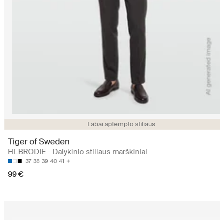
Labai aptempto stiliaus
Tiger of Sweden
FILBRODIE - Dalykinio stiliaus marškiniai
37
38
39
40
41
99 €