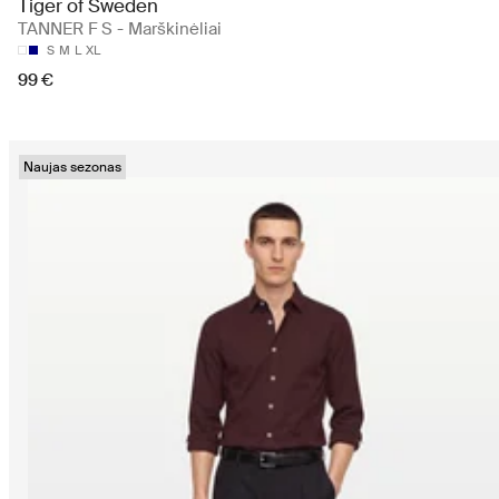
Tiger of Sweden
TANNER F S - Marškinėliai
S
M
L
XL
99 €
Naujas sezonas