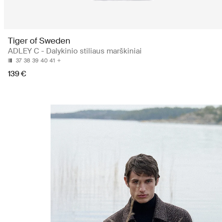
Tiger of Sweden
ADLEY C - Dalykinio stiliaus marškiniai
37
38
39
40
41
139 €