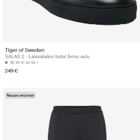
Tiger of Sweden
SALAS 2 - Laisvalaikio batai žemu aulu
39
40
41
42
43
249 €
Naujas sezonas