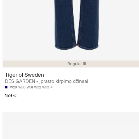
Regular fit
Tiger of Sweden
DES GARDEN - Įprasto kirpimo džinsai
W29
W30
W31
W32
W33
159 €