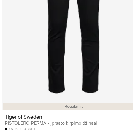
Regular fit
Tiger of Sweden
PISTOLERO PERMA - Įprasto kirpimo džinsai
29
30
31
32
33