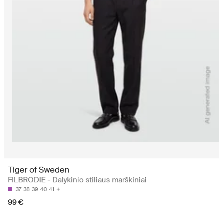
Tiger of Sweden
FILBRODIE - Dalykinio stiliaus marškiniai
37
38
39
40
41
99 €