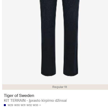
Regular fit
Tiger of Sweden
KIT TERRAIN - Įprasto kirpimo džinsai
W29
W30
W31
W32
W33