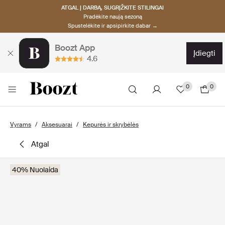
ATGAL Į DARBĄ, SUGRĮŽKITE STILINGAI
Pradėkite naują sezoną
Spustelėkite ir apsipirkite dabar →
Boozt App
įdiegti
4.6
0
0
Vyrams
Aksesuarai
Kepurės ir skrybėlės
atgal
40% Nuolaida