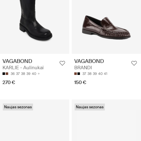
VAGABOND
VAGABOND
KARLIE - Aulinukai
BRANDI
36
37
38
39
40
37
38
39
40
41
270 €
150 €
Naujas sezonas
Naujas sezonas