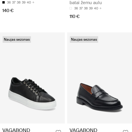
batai žemu aulu
36
37
38
39
40
36
37
38
39
40
140 €
110 €
Naujas sezonas
Naujas sezonas
VAGABOND
VAGABOND