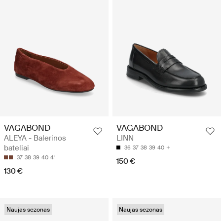
VAGABOND
VAGABOND
ALEYA - Balerinos
LINN
bateliai
36
37
38
39
40
37
38
39
40
41
150 €
130 €
Naujas sezonas
Naujas sezonas