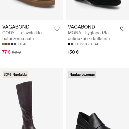
VAGABOND
VAGABOND
CODY - Laisvalaikio
MONA - Lygiapadžiai
batai žemu aulu
aulinukai iki kulkšnių
36
40
36
37
38
39
41
77 €
150 €
110 €
30% Nuolaida
Naujas sezonas