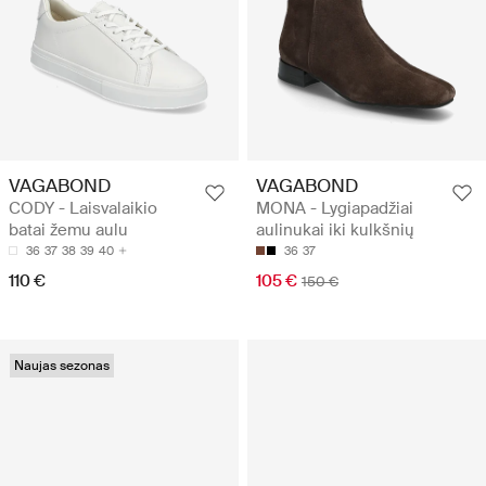
VAGABOND
VAGABOND
CODY - Laisvalaikio
MONA - Lygiapadžiai
batai žemu aulu
aulinukai iki kulkšnių
36
37
38
39
40
36
37
110 €
105 €
150 €
Naujas sezonas