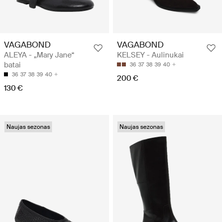
VAGABOND
VAGABOND
ALEYA - „Mary Jane“
KELSEY - Aulinukai
batai
36
37
38
39
40
36
37
38
39
40
200 €
130 €
Naujas sezonas
Naujas sezonas