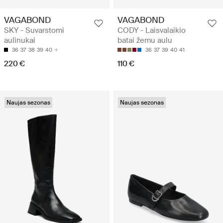
VAGABOND
VAGABOND
SKY - Suvarstomi
CODY - Laisvalaikio
aulinukai
batai žemu aulu
36
37
38
39
40
36
37
39
40
41
220 €
110 €
Naujas sezonas
Naujas sezonas