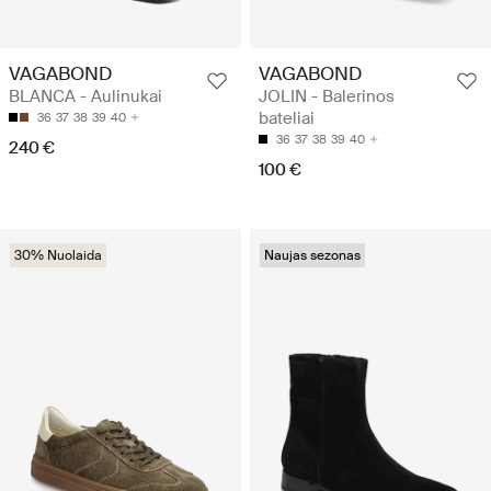
VAGABOND
VAGABOND
BLANCA - Aulinukai
JOLIN - Balerinos
bateliai
36
37
38
39
40
36
37
38
39
40
240 €
100 €
30% Nuolaida
Naujas sezonas