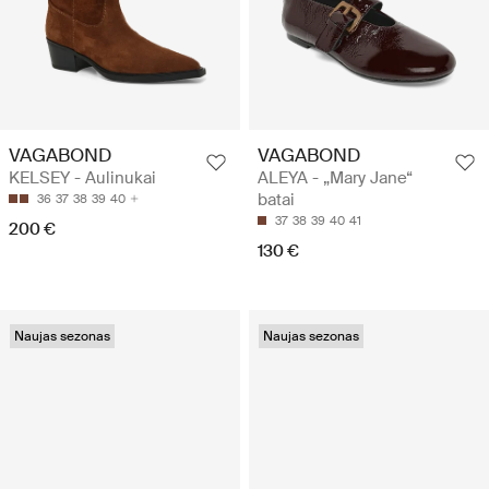
VAGABOND
VAGABOND
KELSEY - Aulinukai
ALEYA - „Mary Jane“
batai
36
37
38
39
40
37
38
39
40
41
200 €
130 €
Naujas sezonas
Naujas sezonas