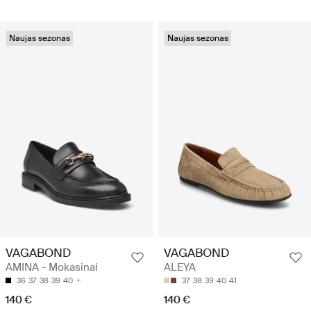
Naujas sezonas
Naujas sezonas
VAGABOND
VAGABOND
AMINA - Mokasinai
ALEYA
36
37
38
39
40
37
38
39
40
41
140 €
140 €