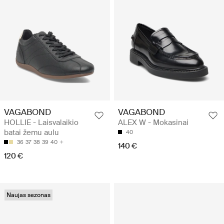
VAGABOND
VAGABOND
HOLLIE - Laisvalaikio
ALEX W - Mokasinai
batai žemu aulu
40
36
37
38
39
40
140 €
120 €
Naujas sezonas