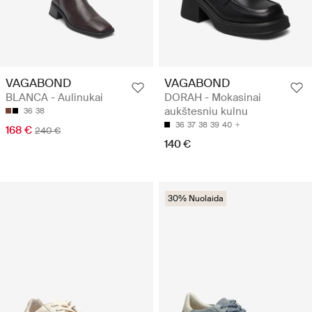
VAGABOND
VAGABOND
BLANCA - Aulinukai
DORAH - Mokasinai
aukštesniu kulnu
36
38
36
37
38
39
40
168 €
240 €
140 €
30% Nuolaida