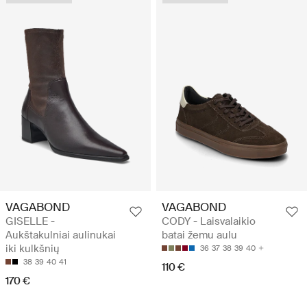
VAGABOND
VAGABOND
GISELLE -
CODY - Laisvalaikio
Aukštakulniai aulinukai
batai žemu aulu
iki kulkšnių
36
37
38
39
40
38
39
40
41
110 €
170 €