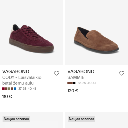
VAGABOND
VAGABOND
CODY - Laisvalaikio
SAMMIE
batai žemu aulu
38
39
40
41
37
38
40
41
120 €
110 €
Naujas sezonas
Naujas sezonas