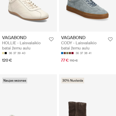
VAGABOND
VAGABOND
HOLLIE - Laisvalaikio
CODY - Laisvalaikio
batai žemu aulu
batai žemu aulu
36
37
39
40
36
37
38
41
120 €
77 €
110 €
Naujas sezonas
30% Nuolaida