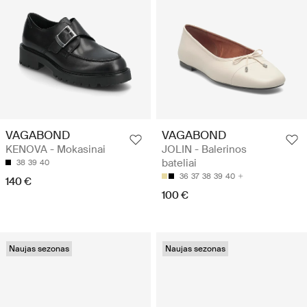
VAGABOND
VAGABOND
KENOVA - Mokasinai
JOLIN - Balerinos
bateliai
38
39
40
36
37
38
39
40
140 €
100 €
Naujas sezonas
Naujas sezonas