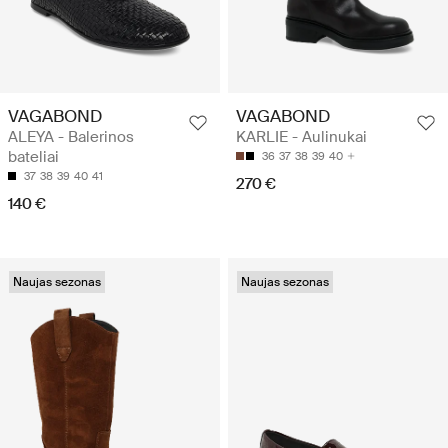
VAGABOND
VAGABOND
ALEYA - Balerinos
KARLIE - Aulinukai
bateliai
36
37
38
39
40
37
38
39
40
41
270 €
140 €
Naujas sezonas
Naujas sezonas