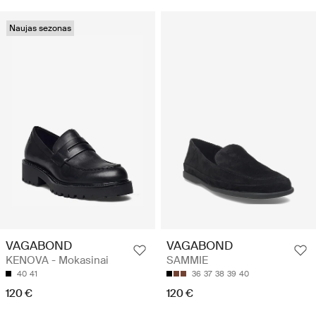
Naujas sezonas
VAGABOND
VAGABOND
KENOVA - Mokasinai
SAMMIE
40
41
36
37
38
39
40
120 €
120 €