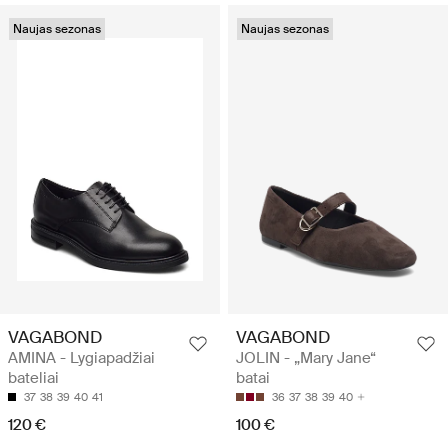
Naujas sezonas
Naujas sezonas
VAGABOND
VAGABOND
AMINA - Lygiapadžiai
JOLIN - „Mary Jane“
bateliai
batai
37
38
39
40
41
36
37
38
39
40
120 €
100 €