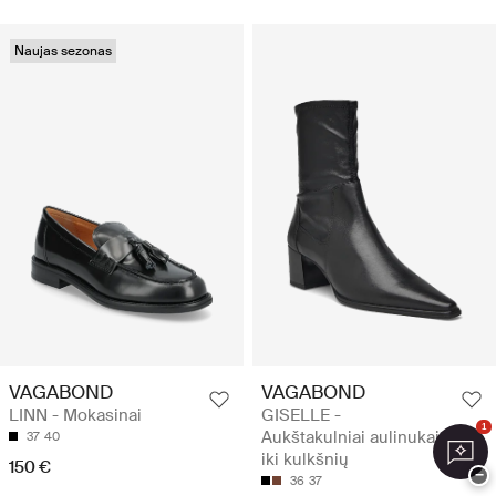
Naujas sezonas
VAGABOND
VAGABOND
LINN - Mokasinai
GISELLE -
1
Aukštakulniai aulinukai
37
40
iki kulkšnių
150 €
−
36
37