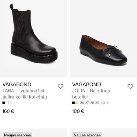
VAGABOND
VAGABOND
TARA - Lygiapadžiai
JOLIN - Balerinos
aulinukai iki kulkšnių
bateliai
41
36
37
38
39
40
160 €
100 €
Naujas sezonas
Naujas sezonas