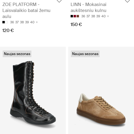
ZOE PLATFORM -
LINN - Mokasinai
Laisvalaikio batai žemu
aukštesniu kulnu
aulu
36
37
38
39
40
36
37
38
39
40
150 €
120 €
Naujas sezonas
Naujas sezonas