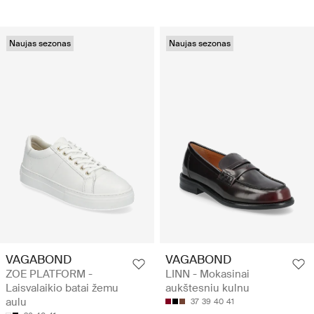
Naujas sezonas
Naujas sezonas
VAGABOND
VAGABOND
ZOE PLATFORM -
LINN - Mokasinai
Laisvalaikio batai žemu
aukštesniu kulnu
aulu
37
39
40
41