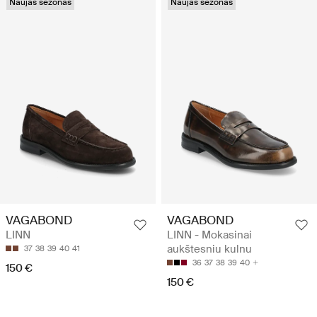
Naujas sezonas
Naujas sezonas
VAGABOND
VAGABOND
LINN
LINN - Mokasinai
aukštesniu kulnu
37
38
39
40
41
36
37
38
39
40
150 €
150 €