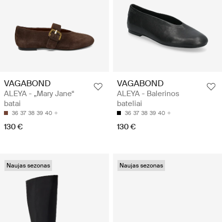
VAGABOND
VAGABOND
ALEYA - „Mary Jane“
ALEYA - Balerinos
batai
bateliai
36
37
38
39
40
36
37
38
39
40
130 €
130 €
Naujas sezonas
Naujas sezonas