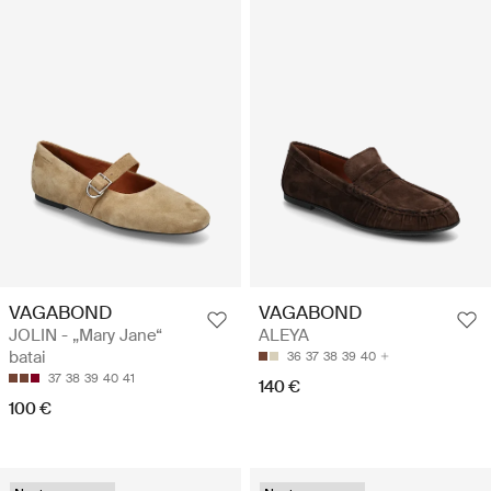
VAGABOND
VAGABOND
JOLIN - „Mary Jane“
ALEYA
batai
36
37
38
39
40
37
38
39
40
41
140 €
100 €