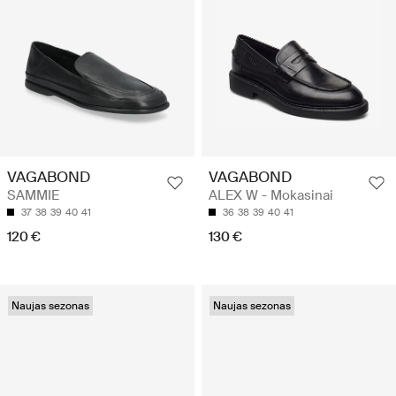
VAGABOND
VAGABOND
SAMMIE
ALEX W - Mokasinai
37
38
39
40
41
36
38
39
40
41
120 €
130 €
Naujas sezonas
Naujas sezonas