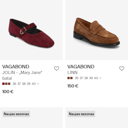
VAGABOND
VAGABOND
JOLIN - „Mary Jane“
LINN
batai
36
37
38
39
40
36
37
38
39
40
150 €
100 €
Naujas sezonas
Naujas sezonas