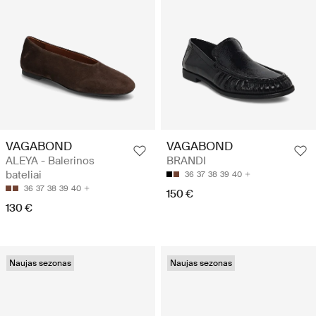
VAGABOND
VAGABOND
ALEYA - Balerinos
BRANDI
bateliai
36
37
38
39
40
36
37
38
39
40
150 €
130 €
Naujas sezonas
Naujas sezonas