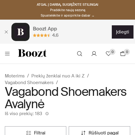
ATGAL Į DARBĄ, SUGRĮŽKITE STILINGAI
Pradėkite naują sezoną
Spustelėkite ir apsipirkite dabar →
Boozt App
įdiegti
4.6
0
0
Moterims
Prekių ženklai nuo A iki Z
Vagabond Shoemakers
Vagabond Shoemakers
Avalynė
Iš viso prekių: 183
filtrai
rūšiuoti pagal