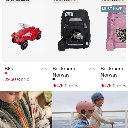
MUST-HAVE
BIG
Beckmann
Beckmann
Norway
Norway
29.50 €
59 €
96.75 €
96.75 €
129 €
129 €