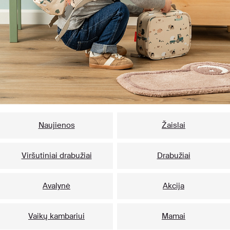
Naujienos
Žaislai
Viršutiniai drabužiai
Drabužiai
Avalynė
Akcija
Vaikų kambariui
Mamai