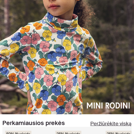
Perkamiausios prekės
Peržiūrėkite viską
50% Nuolaida
25% Nuolaida
25% Nuolaida