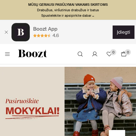
MŪSŲ GERIAUSI PASIŪLYMAI VAIKAMS SKIRTOMS
Drabužius, viršutinius drabužius ir batus
Spustelėkite ir apsipirkite dabar→
Boozt App
įdiegti
4.6
0
0