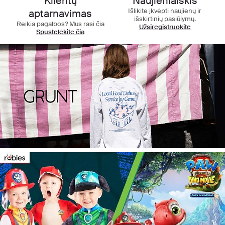
Klientų
Naujienlaiškis
Išlikite įkvėpti naujienų ir
aptarnavimas
išskirtinių pasiūlymų.
Reikia pagalbos? Mus rasi čia
Užsiregistruokite
Spustelėkite čia