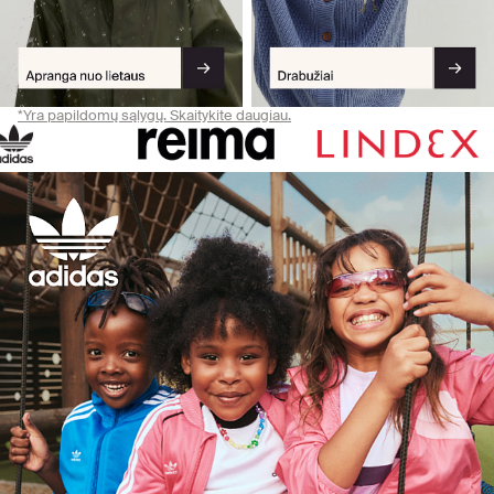
*Yra papildomų sąlygų. Skaitykite daugiau.