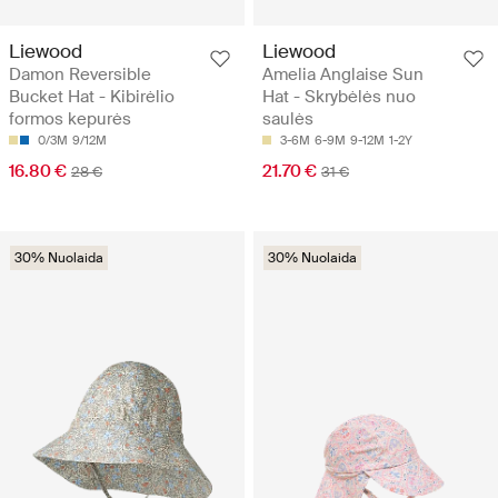
Liewood
Liewood
Damon Reversible
Amelia Anglaise Sun
Bucket Hat - Kibirėlio
Hat - Skrybėlės nuo
formos kepurės
saulės
0/3M
9/12M
3-6M
6-9M
9-12M
1-2Y
16.80 €
21.70 €
28 €
31 €
30% Nuolaida
30% Nuolaida