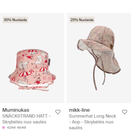
35% Nuolaida
25% Nuolaida
Muminukas
mikk-line
SNÄCKSTRAND HATT -
Summerhat Long Neck
Skrybėlės nuo saulės
- Aop - Skrybėlės nuo
saulės
42/44
46/48