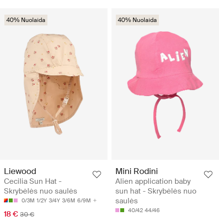
40% Nuolaida
40% Nuolaida
Liewood
Mini Rodini
Cecilia Sun Hat -
Alien application baby
Skrybėlės nuo saulės
sun hat - Skrybėlės nuo
saulės
0/3M
1/2Y
3/4Y
3/6M
6/9M
40/42
44/46
18 €
30 €