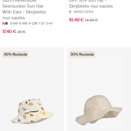
Gorm Reversible
UPF 50+ sun hat -
Seersucker Sun Hat
Skrybėlės nuo saulės
With Ears - Skrybėlės
48/50
52/54
nuo saulės
10.49 €
14.99 €
3-6M
6-9M
9-12M
1-2Y
3-4Y
17.40 €
29 €
40% Nuolaida
30% Nuolaida