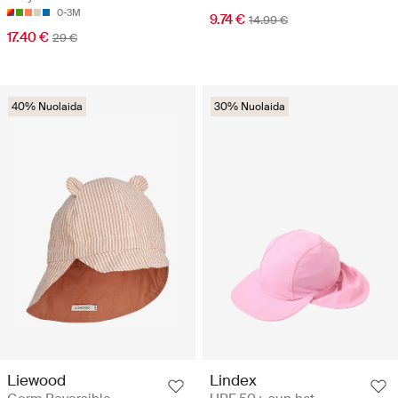
0-3M
9.74 €
14.99 €
17.40 €
29 €
40% Nuolaida
30% Nuolaida
Liewood
Lindex