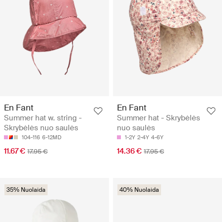
En Fant
En Fant
Summer hat w. string -
Summer hat - Skrybėlės
Skrybėlės nuo saulės
nuo saulės
104-116
6-12MD
1-2Y
2-4Y
4-6Y
11.67 €
14.36 €
17.95 €
17.95 €
35% Nuolaida
40% Nuolaida