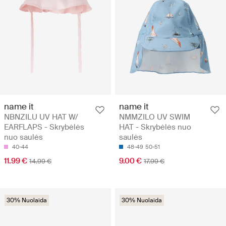
name it
name it
NBNZILU UV HAT W/
NMMZILO UV SWIM
EARFLAPS - Skrybėlės
HAT - Skrybėlės nuo
nuo saulės
saulės
40-44
48-49
50-51
11.99 €
9.00 €
14.99 €
17.99 €
30% Nuolaida
30% Nuolaida