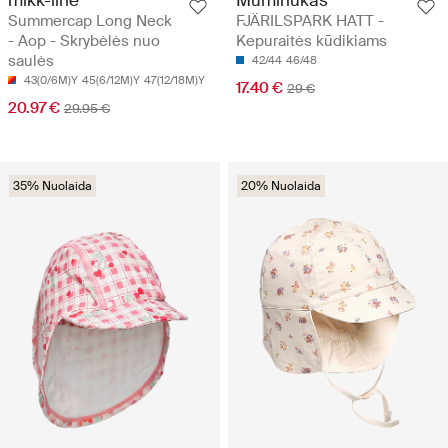
mikk-line
Muminukas
Summercap Long Neck
FJÄRILSPARK HATT -
- Aop - Skrybėlės nuo
Kepuraitės kūdikiams
saulės
42/44
46/48
43(0/6M)Y
45(6/12M)Y
47(12/18M)Y
17.40 €
29 €
20.97 €
29.95 €
35% Nuolaida
20% Nuolaida