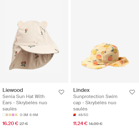
Liewood
Lindex
Senia Sun Hat With
Sunprotection Swim
Ears - Skrybėlės nuo
cap - Skrybėlės nuo
saulės
saulės
0-3M
6-9M
48/50
16.20 €
11.24 €
27 €
14.99 €