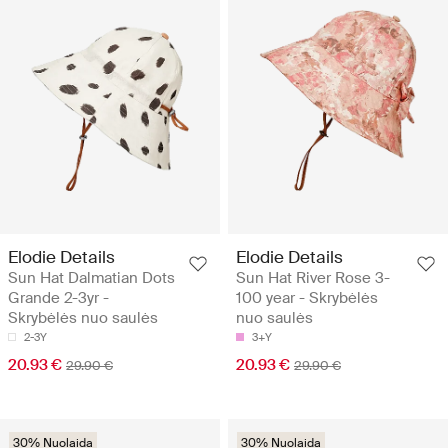
Elodie Details
Elodie Details
Sun Hat Dalmatian Dots
Sun Hat River Rose 3-
Grande 2-3yr -
100 year - Skrybėlės
Skrybėlės nuo saulės
nuo saulės
2-3Y
3+Y
20.93 €
20.93 €
29.90 €
29.90 €
30% Nuolaida
30% Nuolaida