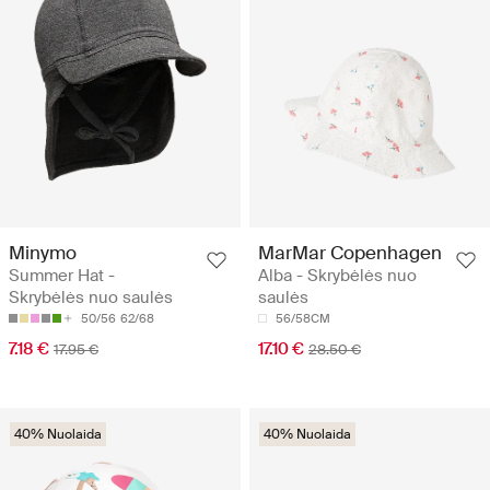
Minymo
MarMar Copenhagen
Summer Hat -
Alba - Skrybėlės nuo
Skrybėlės nuo saulės
saulės
50/56
62/68
56/58CM
7.18 €
17.10 €
17.95 €
28.50 €
40% Nuolaida
40% Nuolaida