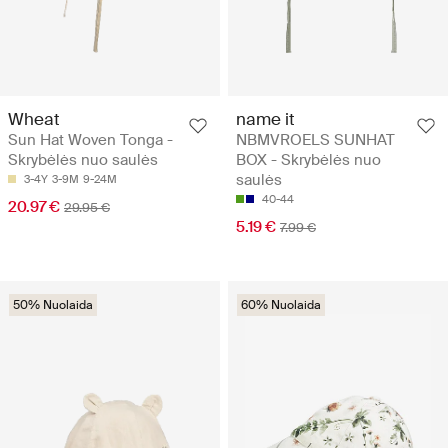
Wheat
name it
Sun Hat Woven Tonga -
NBMVROELS SUNHAT
Skrybėlės nuo saulės
BOX - Skrybėlės nuo
saulės
3-4Y
3-9M
9-24M
40-44
20.97 €
29.95 €
5.19 €
7.99 €
50% Nuolaida
60% Nuolaida