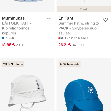
2 vnt.
Muminukas
En Fant
BÅTFOLK HATT -
Summer hat w. string 2-
Kibirėlio formos
PACK - Skrybėlės nuo
kepurės
saulės
48/50
1-2Y
2-4Y
6-12MD
18.85 €
26.21 €
29 €
34.95 €
20% Nuolaida
40% Nuolaida