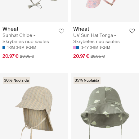
Wheat
Wheat
Sunhat Chloe -
UV Sun Hat Tonga -
Skrybėlės nuo saulės
Skrybėlės nuo saulės
1-3M
3-9M
9-24M
3-4Y
3-9M
9-24M
20.97 €
20.97 €
29.95 €
29.95 €
30% Nuolaida
35% Nuolaida