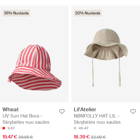
35% Nuolaida
20% Nuolaida
Wheat
Lil'Atelier
UV Sun Hat Bora -
NBNFOLLY HAT LIL -
Skrybėlės nuo saulės
Skrybėlės nuo saulės
3-5Y
45-47
19.47 €
18.39 €
29.95 €
22.99 €