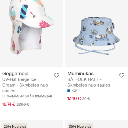
Geggamoja
Muminukas
UV-Hat Beige Ice
BÅTFOLK HATT -
Cream - Skrybėlės nuo
Skrybėlės nuo saulės
saulės
42/44
0-4MÅN
4-10MÅN
10MÅN/2ÅR
17.40 €
29 €
16.74 €
27.90 €
25% Nuolaida
35% Nuolaida