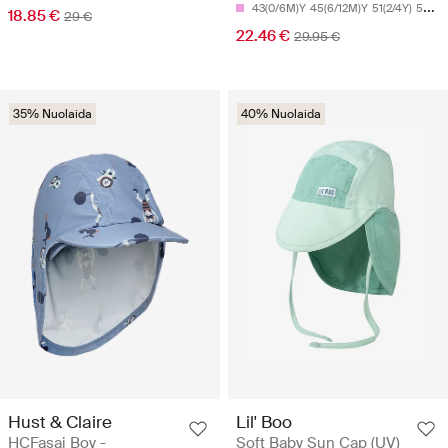
43(0/6M)Y
45(6/12M)Y
51(2/4Y)
55(6/8Y)
18.85 €
29 €
22.46 €
29.95 €
35% Nuolaida
40% Nuolaida
Hust & Claire
Lil' Boo
HCFasai Boy -
Soft Baby Sun Cap (UV)