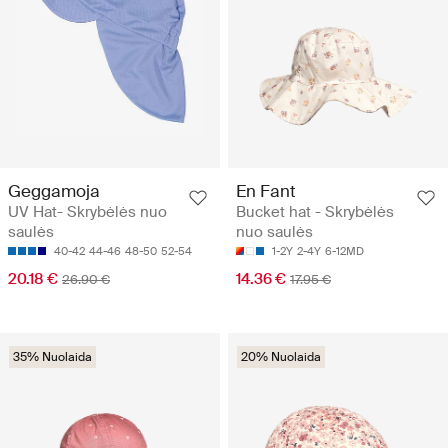
Geggamoja
En Fant
UV Hat- Skrybėlės nuo
Bucket hat - Skrybėlės
saulės
nuo saulės
40-42
44-46
48-50
52-54
1-2Y
2-4Y
6-12MD
20.18 €
14.36 €
26.90 €
17.95 €
35% Nuolaida
20% Nuolaida