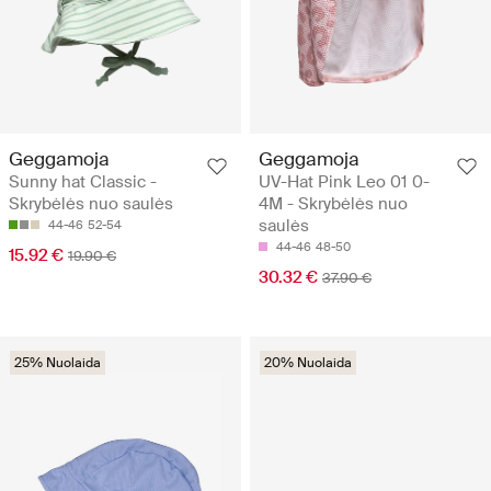
Geggamoja
Geggamoja
Sunny hat Classic -
UV-Hat Pink Leo 01 0-
Skrybėlės nuo saulės
4M - Skrybėlės nuo
saulės
44-46
52-54
44-46
48-50
15.92 €
19.90 €
30.32 €
37.90 €
25% Nuolaida
20% Nuolaida