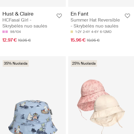
Hust & Claire
En Fant
HCFasai Girl -
Summer Hat Reversible
Skrybėlės nuo saulės
- Skrybėlės nuo saulės
98/104
1-2Y
2-4Y
4-6Y
6-12MD
12.97 €
15.96 €
19.95 €
19.95 €
35% Nuolaida
25% Nuolaida