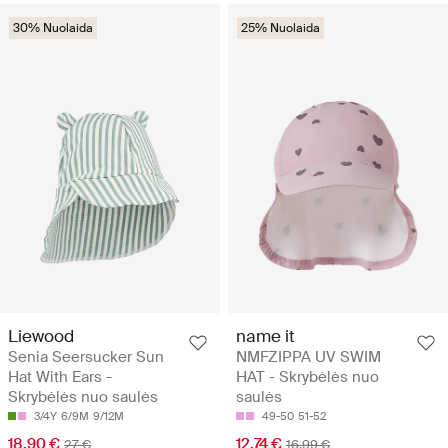
30% Nuolaida
25% Nuolaida
Liewood
name it
Senia Seersucker Sun
NMFZIPPA UV SWIM
Hat With Ears -
HAT - Skrybėlės nuo
Skrybėlės nuo saulės
saulės
3/4Y
6/9M
9/12M
49-50
51-52
18.90 €
12.74 €
27 €
16.99 €