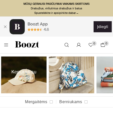
MŪSŲ GERIAUSI PASIŪLYMAI VAIKAMS SKIRTOMS
Drabužius, viršutinius drabužius ir batus
Spustelėkite ir apsipirkite dabar→
Boozt App
įdiegti
4.6
0
0
Kepurės su
Skr
Kuprinės
snapeliu
Mergaitėms
Berniukams