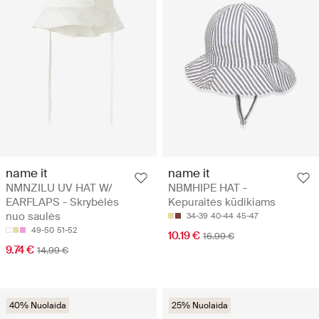
name it
name it
NMNZILU UV HAT W/
NBMHIPE HAT -
EARFLAPS - Skrybėlės
Kepuraitės kūdikiams
nuo saulės
34-39
40-44
45-47
49-50
51-52
10.19 €
16.99 €
9.74 €
14.99 €
40% Nuolaida
25% Nuolaida