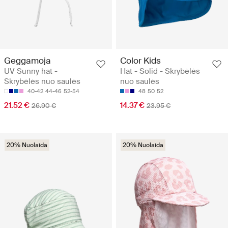
Geggamoja
Color Kids
UV Sunny hat -
Hat - Solid - Skrybėlės
Skrybėlės nuo saulės
nuo saulės
40-42
44-46
52-54
48
50
52
21.52 €
14.37 €
26.90 €
23.95 €
20% Nuolaida
20% Nuolaida