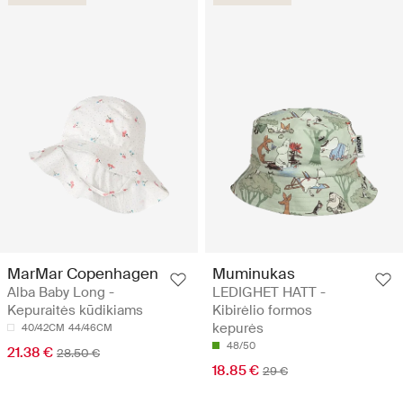
MarMar Copenhagen
Muminukas
Alba Baby Long -
LEDIGHET HATT -
Kepuraitės kūdikiams
Kibirėlio formos
kepurės
40/42CM
44/46CM
48/50
21.38 €
28.50 €
18.85 €
29 €