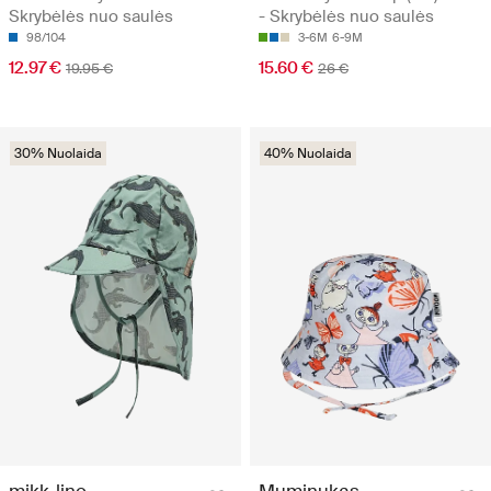
Skrybėlės nuo saulės
- Skrybėlės nuo saulės
98/104
3-6M
6-9M
12.97 €
15.60 €
19.95 €
26 €
30% Nuolaida
40% Nuolaida