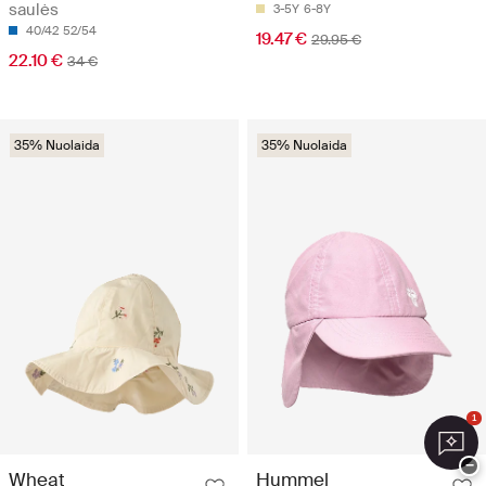
saulės
3-5Y
6-8Y
40/42
52/54
19.47 €
29.95 €
22.10 €
34 €
35% Nuolaida
35% Nuolaida
1
−
Wheat
Hummel