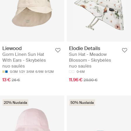
Liewood
Elodie Details
Gorm Linen Sun Hat
Sun Hat - Meadow
With Ears - Skrybėlės
Blossom - Skrybėlės
nuo saulės
nuo saulės
0/3M
1/2Y
3/6M
6/9M
9/12M
0-6M
13 €
11.96 €
26 €
29.90 €
20% Nuolaida
50% Nuolaida