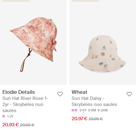
Elodie Details
Wheat
Sun Hat River Rose 1-
Sun Hat Daisy -
2yr - Skrybėlės nuo
Skrybėlės nuo saulės
saulės
3-5Y
3-9M
9-24M
1-2Y
20.97 €
29.95 €
20.93 €
29.90 €