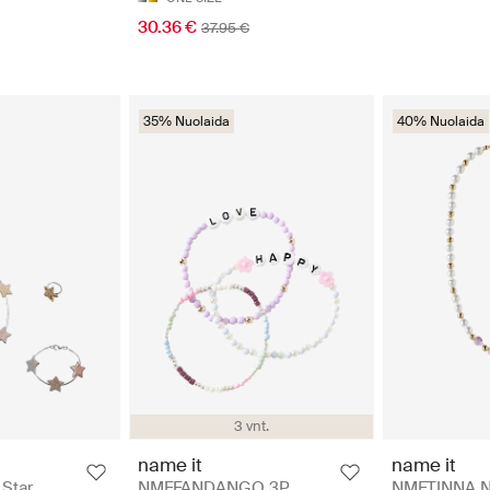
30.36 €
37.95 €
35% Nuolaida
40% Nuolaida
3 vnt.
name it
name it
 Star
NMFFANDANGO 3P
NMFTINNA N