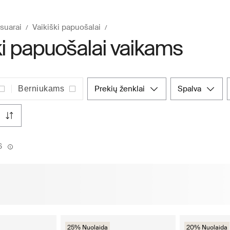
suarai
Vaikiški papuošalai
ki papuošalai vaikams
prekių ženklai
spalva
Berniukams
6
25% Nuolaida
20% Nuolaida