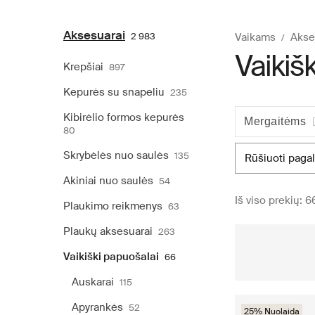
Aksesuarai
2 983
Vaikams
Akse
Vaikiš
Krepšiai
897
Kepurės su snapeliu
235
Kibirėlio formos kepurės
Mergaitėms
80
Skrybėlės nuo saulės
135
rūšiuoti pagal
Akiniai nuo saulės
54
Iš viso prekių: 6
Plaukimo reikmenys
63
Plaukų aksesuarai
263
Vaikiški papuošalai
66
Auskarai
115
Apyrankės
52
25% Nuolaida