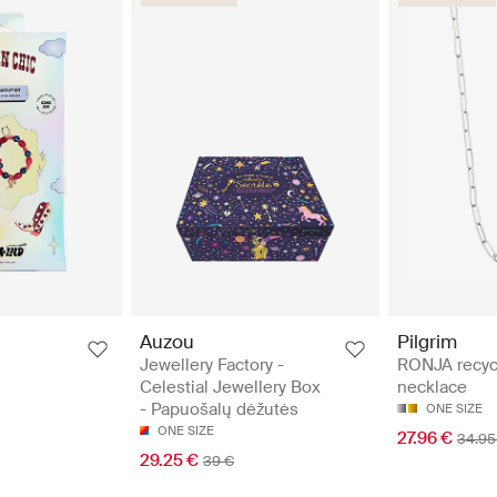
Auzou
Pilgrim
Jewellery Factory -
RONJA recyc
Celestial Jewellery Box
necklace
- Papuošalų dėžutės
ONE SIZE
ONE SIZE
27.96 €
34.95
29.25 €
39 €