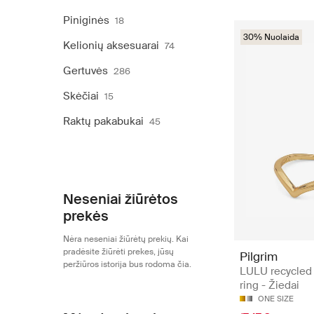
Piniginės
18
30% Nuolaida
Kelionių aksesuarai
74
Gertuvės
286
Skėčiai
15
Raktų pakabukai
45
Neseniai žiūrėtos
prekės
Nėra neseniai žiūrėtų prekių. Kai
pradėsite žiūrėti prekes, jūsų
Pilgrim
peržiūros istorija bus rodoma čia.
LULU recycled
ring - Žiedai
ONE SIZE