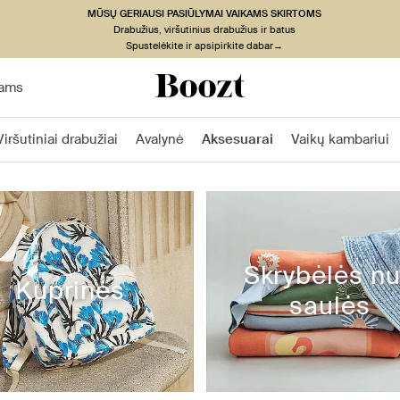
MŪSŲ GERIAUSI PASIŪLYMAI VAIKAMS SKIRTOMS
Drabužius, viršutinius drabužius ir batus
Spustelėkite ir apsipirkite dabar→
ams
Viršutiniai drabužiai
Avalynė
Aksesuarai
Vaikų kambariui
Skrybėlės n
Kuprinės
saulės