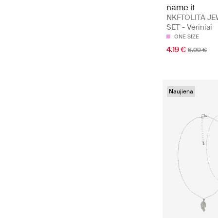
name it
NKFTOLITA J
SET - Vėriniai
ONE SIZE
4.19 €
6.99 €
Naujiena