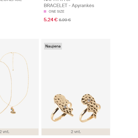
BRACELET - Apyrankės
ONE SIZE
5.24 €
6.99 €
Naujiena
2 vnt.
2 vnt.