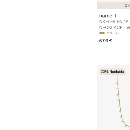
2 v
name it
NKFLFRIENDS
NECKLACE - Vė
ONE SIZE
6.99 €
20% Nuolaida