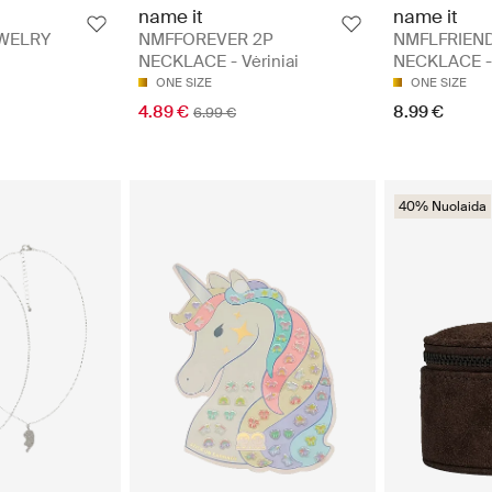
name it
name it
EWELRY
NMFFOREVER 2P
NMFLFRIEN
NECKLACE - Vėriniai
NECKLACE - 
ONE SIZE
ONE SIZE
4.89 €
8.99 €
6.99 €
40% Nuolaida