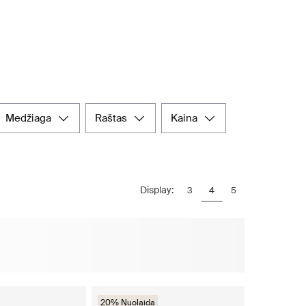
medžiaga
raštas
kaina
Display:
3
4
5
20% Nuolaida