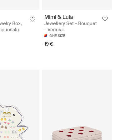
Mimi & Lula
elry Box,
Jewellery Set - Bouquet
Papuošalų
- Vėriniai
ONE SIZE
19 €