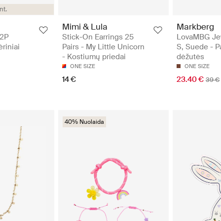
nt.
Mimi & Lula
Markberg
 2P
Stick-On Earrings 25
LovaMBG Jew
riniai
Pairs - My Little Unicorn
S, Suede - 
- Kostiumų priedai
dėžutės
ONE SIZE
ONE SIZE
14 €
23.40 €
39 €
40% Nuolaida