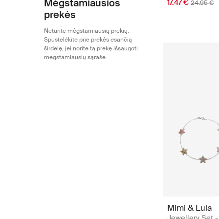
Mėgstamiausios
17.47 €
24.95 €
prekės
Neturite mėgstamiausių prekių.
Spustelėkite prie prekės esančią
širdelę, jei norite tą prekę išsaugoti
mėgstamiausių sąraše.
Mimi & Lula
Jewellery Set -