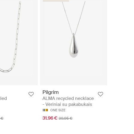
Pilgrim
led
ALMA recycled necklace
- Vėriniai su pakabukais
ONE SIZE
31.96 €
 €
39.95 €