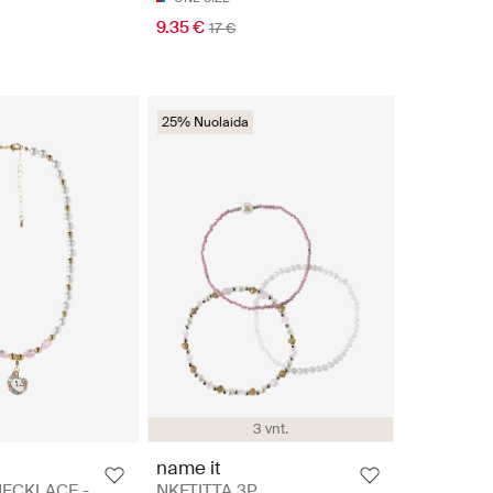
9.35 €
17 €
25% Nuolaida
3 vnt.
name it
ECKLACE -
NKFTITTA 3P