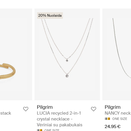
20% Nuolaida
Pilgrim
Pilgrim
 stack
LUCIA recycled 2-in-1
NANCY neck
crystal necklace -
ONE SIZE
Vėriniai su pakabukais
24.95 €
ONE SIZE