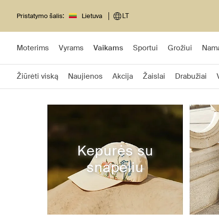
Pristatymo šalis:
Lietuva
LT
Moterims
Vyrams
Vaikams
Sportui
Grožiui
Nam
Žiūrėti viską
Naujienos
Akcija
Žaislai
Drabužiai
Kepurės su
snapeliu