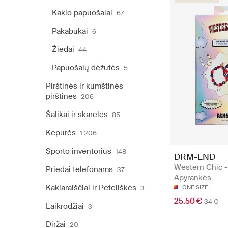
Kaklo papuošalai
67
Pakabukai
6
Žiedai
44
Papuošalų dėžutės
5
Pirštinės ir kumštinės
pirštinės
206
Šalikai ir skarelės
85
Kepurės
1 206
Sporto inventorius
148
DRM-LND
Western Chic -
Priedai telefonams
37
Apyrankės
Kaklaraiščiai ir Peteliškės
3
ONE SIZE
25.50 €
34 €
Laikrodžiai
3
Diržai
20