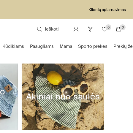
Klientų aptarnavimas
0
0
Ieškoti
Kūdikiams
Paaugliams
Mama
Sporto prekės
Prekių že
uo
Akiniai nuo saulės