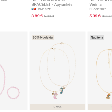
BRACELET - Apyrankės
Vėriniai
ONE SIZE
ONE SIZE
3.89 €
5.39 €
5.99 €
8.99 €
30% Nuolaida
Naujiena
2 vnt.