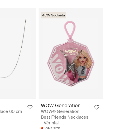
45% Nuolaida
WOW Generation
lace 60 cm
WOW® Generation,
Best Friends Necklaces
- Vėriniai
ONE SIZE