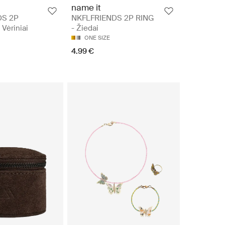
name it
DS 2P
NKFLFRIENDS 2P RING
Vėriniai
- Žiedai
ONE SIZE
4.99 €