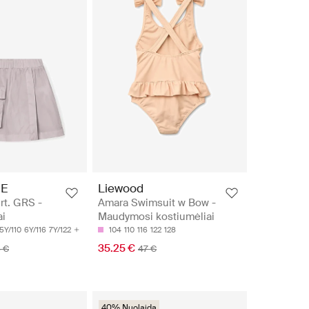
RE
Liewood
rt. GRS -
Amara Swimsuit w Bow -
ai
Maudymosi kostiumėliai
5Y/110
6Y/116
7Y/122
104
110
116
122
128
35.25 €
 €
47 €
40% Nuolaida