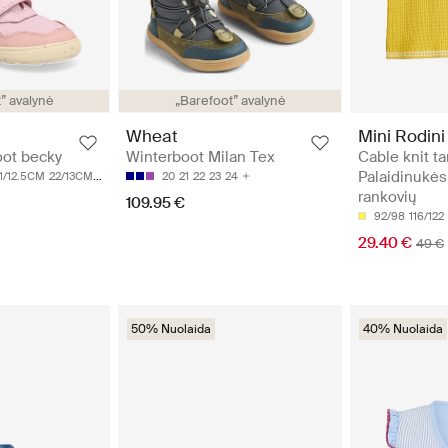
” avalynė
„Barefoot” avalynė
Mini Rodini
Wheat
Cable knit ta
oot becky
Winterboot Milan Tex
Palaidinukės
1/12.5CM
22/13CM
23/13.5CM
20
21
22
23
24
rankovių
109.95 €
92/98
116/122
29.40 €
49 €
50% Nuolaida
40% Nuolaida