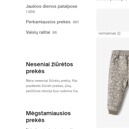
Jaukios dienos patalpose
1 856
Perkamiausios prekės
861
Vaisių raštai
86
remiamas
Neseniai žiūrėtos
prekės
Nėra neseniai žiūrėtų prekių. Kai
pradėsite žiūrėti prekes, jūsų
peržiūros istorija bus rodoma čia.
Mėgstamiausios
prekės