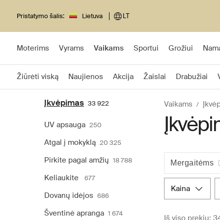
Pristatymo šalis:
Lietuva
LT
Moterims
Vyrams
Vaikams
Sportui
Grožiui
Nam
Žiūrėti viską
Naujienos
Akcija
Žaislai
Drabužiai
Įkvėpimas
33 922
Vaikams
Įkvė
Įkvėp
UV apsauga
250
Atgal į mokyklą
20 325
Pirkite pagal amžių
18 788
Mergaitėms
Keliaukite
677
kaina
Dovanų idėjos
686
Šventinė apranga
1 674
Iš viso prekių: 