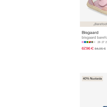
„Barefoot
Bisgaard
bisgaard baref
26
27
2
67.96 €
84.95 €
40% Nuolaida