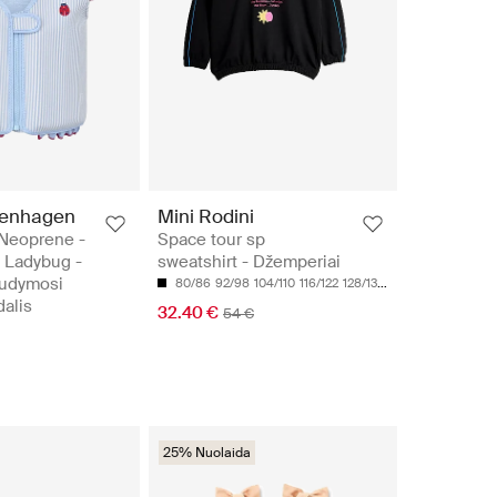
penhagen
Mini Rodini
 Neoprene -
Space tour sp
 Ladybug -
sweatshirt - Džemperiai
audymosi
80/86
92/98
104/110
116/122
128/134
dalis
32.40 €
54 €
25% Nuolaida