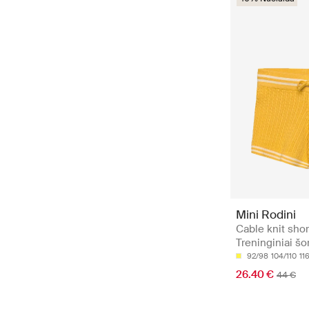
Mini Rodini
Cable knit shor
Treninginiai šor
92/98
104/110
11
26.40 €
44 €