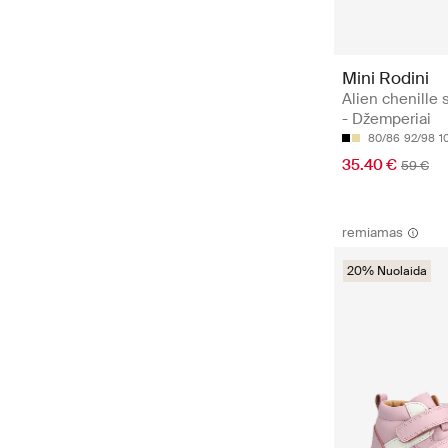
Mini Rodini
Alien chenille 
- Džemperiai
80/86
92/98
1
35.40 €
59 €
remiamas
20% Nuolaida