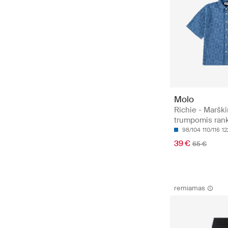
Molo
Richie - Marški
trumpomis ran
98/104
110/116
12
39 €
65 €
remiamas