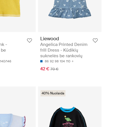
Liewood
nk -
Angelica Printed Denim
 be
frill Dress - Kūdikių
suknelės be rankovių
140/146
86
92
98
104
110
42 €
70 €
40% Nuolaida