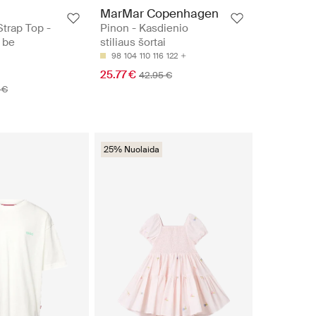
MarMar Copenhagen
trap Top -
Pinon - Kasdienio
 be
stiliaus šortai
98
104
110
116
122
25.77 €
42.95 €
 €
25% Nuolaida