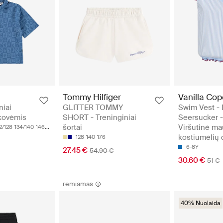
Tommy Hilfiger
Vanilla Co
niai
GLITTER TOMMY
Swim Vest -
kovėmis
SHORT - Treninginiai
Seersucker -
šortai
Viršutinė m
2/128
134/140
146/152
kostiumėlių 
128
140
176
6-8Y
27.45 €
54.90 €
30.60 €
51 €
remiamas
40% Nuolaida