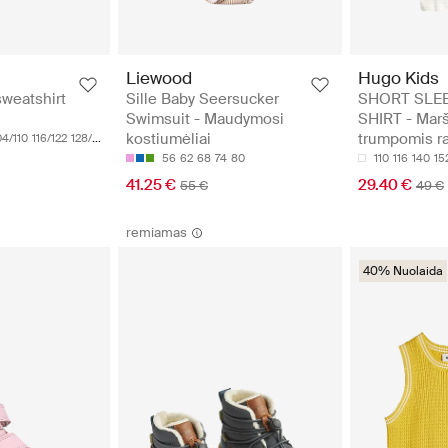
Liewood
Hugo Kids
sweatshirt
Sille Baby Seersucker
SHORT SLEE
Swimsuit - Maudymosi
SHIRT - Marš
kostiumėliai
trumpomis r
04/110
116/122
128/134
56
62
68
74
80
110
116
140
15
41.25 €
29.40 €
55 €
49 €
remiamas
40% Nuolaida