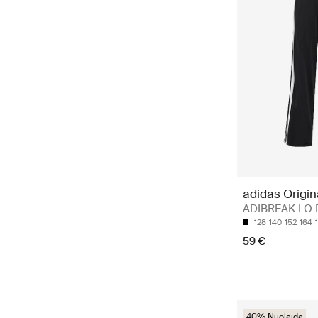
adidas Origin
ADIBREAK LO 
128
140
152
164
59 €
40% Nuolaida