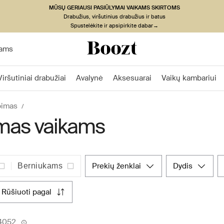
MŪSŲ GERIAUSI PASIŪLYMAI VAIKAMS SKIRTOMS
Drabužius, viršutinius drabužius ir batus
Spustelėkite ir apsipirkite dabar→
ams
Viršutiniai drabužiai
Avalynė
Aksesuarai
Vaikų kambariui
pimas
imas vaikams
prekių ženklai
dydis
Berniukams
rūšiuoti pagal
34052