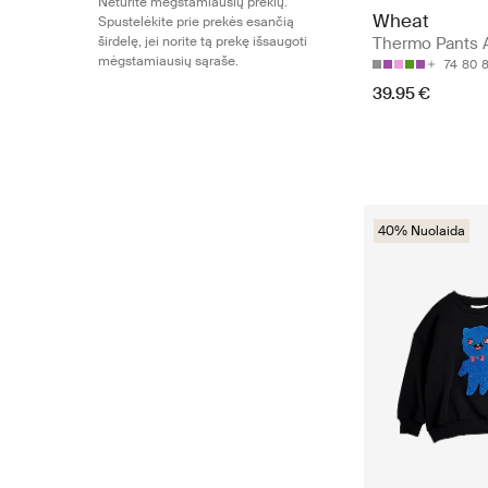
Neturite mėgstamiausių prekių.
Wheat
Spustelėkite prie prekės esančią
širdelę, jei norite tą prekę išsaugoti
Thermo Pants 
mėgstamiausių sąraše.
74
80
39.95 €
40% Nuolaida