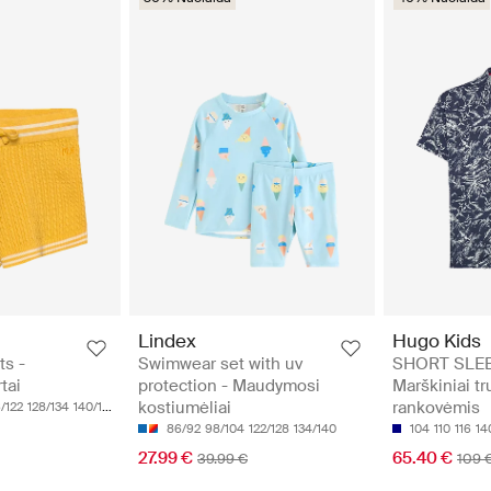
Lindex
Hugo Kids
ts -
Swimwear set with uv
SHORT SLEE
tai
protection - Maudymosi
Marškiniai t
kostiumėliai
rankovėmis
6/122
128/134
140/146
86/92
98/104
122/128
134/140
104
110
116
14
27.99 €
65.40 €
39.99 €
109 