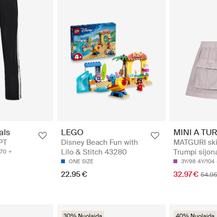
MINI A TU
als
LEGO
MATGURI ski
PT
Disney Beach Fun with
Trumpi sijon
Lilo & Stitch 43280
170
3Y/98
4Y/104
ONE SIZE
32.97 €
22.95 €
54.95
30% Nuolaida
40% Nuolaida