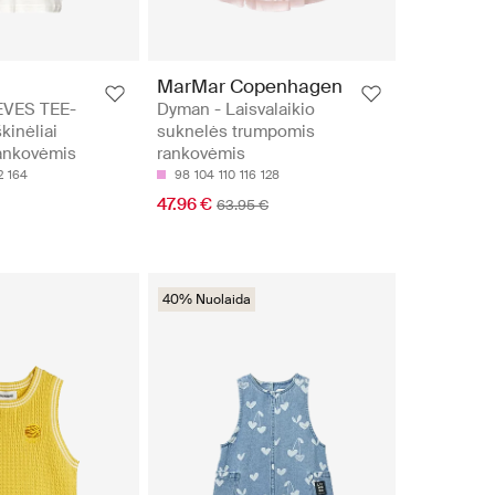
MarMar Copenhagen
VES TEE-
Dyman - Laisvalaikio
kinėliai
suknelės trumpomis
ankovėmis
rankovėmis
2
164
98
104
110
116
128
47.96 €
63.95 €
40% Nuolaida