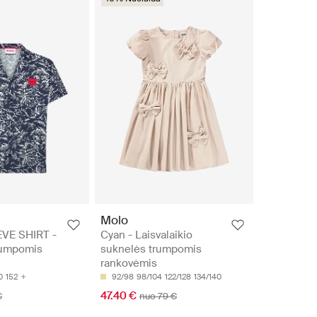
Molo
VE SHIRT -
Cyan - Laisvalaikio
rumpomis
suknelės trumpomis
rankovėmis
0
152
92/98
98/104
122/128
134/140
47.40 €
€
nuo 79 €