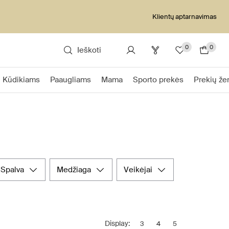
Klientų aptarnavimas
0
0
Ieškoti
Kūdikiams
Paaugliams
Mama
Sporto prekės
Prekių že
spalva
medžiaga
veikėjai
Display:
3
4
5