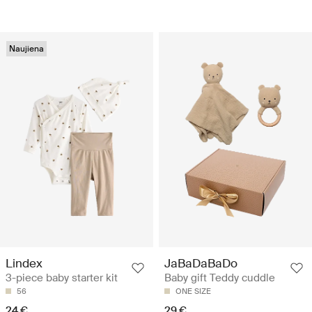
Naujiena
Lindex
JaBaDaBaDo
3-piece baby starter kit
Baby gift Teddy cuddle
56
ONE SIZE
24 €
29 €