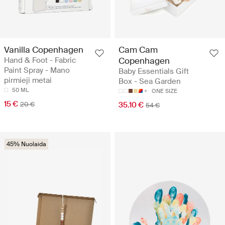
Vanilla Copenhagen
Cam Cam
Hand & Foot - Fabric
Copenhagen
Paint Spray - Mano
Baby Essentials Gift
pirmieji metai
Box - Sea Garden
50 ML
ONE SIZE
15 €
20 €
35.10 €
54 €
45% Nuolaida