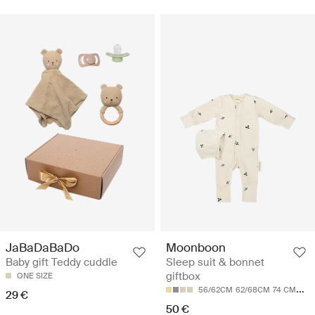
JaBaDaBaDo
Moonboon
Baby gift Teddy cuddle
Sleep suit & bonnet
giftbox
ONE SIZE
56/62CM
62/68CM
74 CM
80 
29 €
50 €