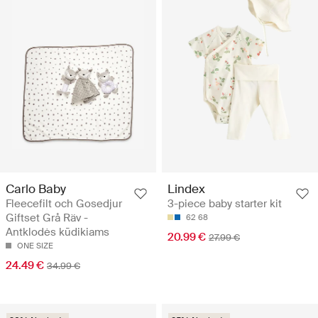
Carlo Baby
Lindex
Fleecefilt och Gosedjur
3-piece baby starter kit
Giftset Grå Räv -
62
68
Antklodės kūdikiams
20.99 €
27.99 €
ONE SIZE
24.49 €
34.99 €