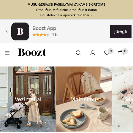
MŪSŲ GERIAUSI PASIŪLYMAI VAIKAMS SKIRTOMS
Drabužius, viršutinius drabužius ir batus
Spustelėkite ir apsipirkite dabar→
Boozt App
įdiegti
4.6
0
0
Vežimėliai
Maitinimui
Mi