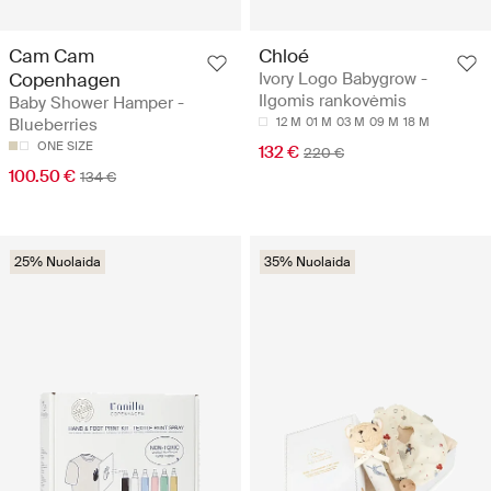
Cam Cam
Chloé
Copenhagen
Ivory Logo Babygrow -
Ilgomis rankovėmis
Baby Shower Hamper -
Blueberries
12 M
01 M
03 M
09 M
18 M
ONE SIZE
132 €
220 €
100.50 €
134 €
25% Nuolaida
35% Nuolaida