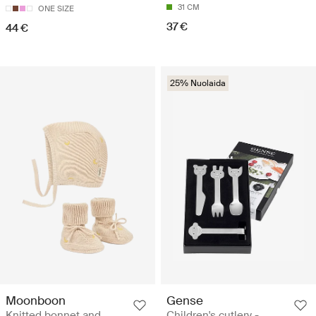
31 CM
ONE SIZE
37 €
44 €
25% Nuolaida
Moonboon
Gense
Knitted bonnet and
Children's cutlery -