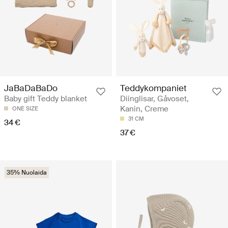
JaBaDaBaDo
Teddykompaniet
Baby gift Teddy blanket
Diinglisar, Gåvoset,
Kanin, Creme
ONE SIZE
31 CM
34 €
37 €
35% Nuolaida