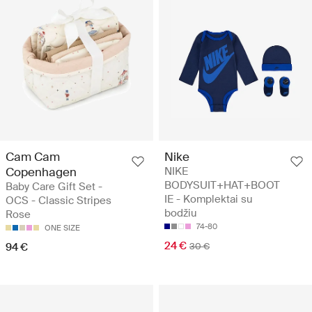
Cam Cam
Nike
Copenhagen
NIKE
BODYSUIT+HAT+BOOT
Baby Care Gift Set -
IE - Komplektai su
OCS - Classic Stripes
bodžiu
Rose
74-80
ONE SIZE
24 €
94 €
30 €