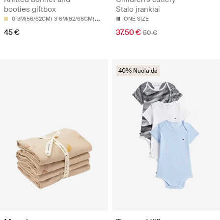
booties giftbox
Stalo įrankiai
0-3M(56/62CM)
3-6M(62/68CM)
6-9M(74CM)
ONE SIZE
45 €
37.50 €
50 €
40% Nuolaida