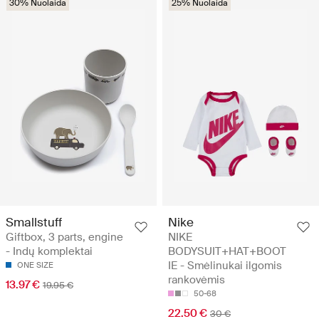
30% Nuolaida
25% Nuolaida
Smallstuff
Nike
Giftbox, 3 parts, engine
NIKE
- Indų komplektai
BODYSUIT+HAT+BOOT
IE - Smėlinukai ilgomis
ONE SIZE
rankovėmis
13.97 €
19.95 €
50-68
22.50 €
30 €