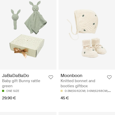
JaBaDaBaDo
Moonboon
Baby gift Bunny rattle
Knitted bonnet and
green
booties giftbox
ONE SIZE
0-3M(56/62CM)
3-6M(62/68CM)
6-9
29.90 €
45 €