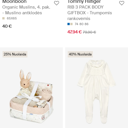
Moonboon
Tommy Hilfiger
Organic Muslins, 4. pak.
RIB 3 PACK BODY
- Muslino antklodės
GIFTBOX - Trumpomis
rankovėmis
65X65
74
80
86
40 €
47.94 €
79.90 €
25% Nuolaida
40% Nuolaida