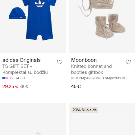
adidas Originals
Moonboon
TS GIFT SET -
Knitted bonnet and
Komplektai su bodžiu
booties giftbox
68
74
80
0-3M(56/62CM)
3-6M(62/68CM)
6-9
29.25 €
45 €
45 €
20% Nuolaida