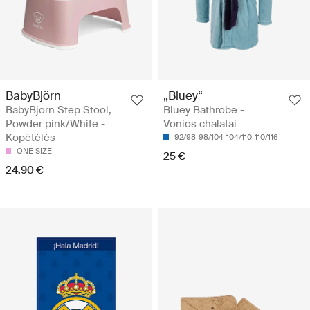
BabyBjörn
„Bluey“
BabyBjörn Step Stool,
Bluey Bathrobe -
Powder pink/White -
Vonios chalatai
Kopėtėlės
92/98
98/104
104/110
110/116
ONE SIZE
25 €
24.90 €