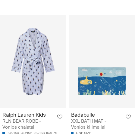
Ralph Lauren Kids
Badabulle
RLN BEAR ROBE -
XXL BATH MAT -
Vonios chalatai
Vonios kilimėliai
128/140
140/152
152/163
163/175
ONE SIZE