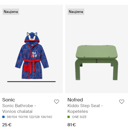
Naujiena
Naujiena
Sonic
Nofred
Sonic Bathrobe -
Kiddo Step Seat -
Vonios chalatai
Kopėtėlės
98/104
110/116
122/128
134/140
ONE SIZE
25 €
81 €