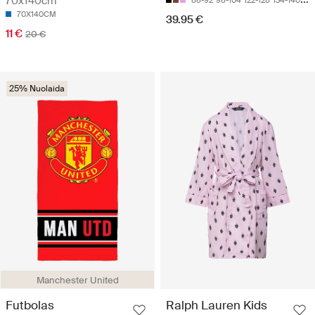
70x140cm
70X140CM
39.95 €
11 €
20 €
25% Nuolaida
Manchester United
Futbolas
Ralph Lauren Kids