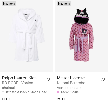
Naujiena
Naujiena
Ralph Lauren Kids
Mister License
RB-ROBE - Vonios
Kuromi Bathrobe -
chalatai
Vonios chalatai
122/128CM
128/140
140/152
155/159CM
98/104
110/116
110 €
25 €