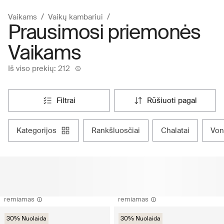
Vaikams
Vaikų kambariui
Prausimosi priemonės
Vaikams
Iš viso prekių: 212
filtrai
rūšiuoti pagal
kategorijos
rankšluosčiai
chalatai
vo
remiamas
remiamas
30% Nuolaida
30% Nuolaida