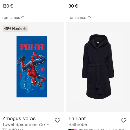
120 €
30 €
remiamas
remiamas
45% Nuolaida
Žmogus-voras
En Fant
Towel Spiderman 737 -
Bathrobe
86-92
98-104
122-128
134-140
146