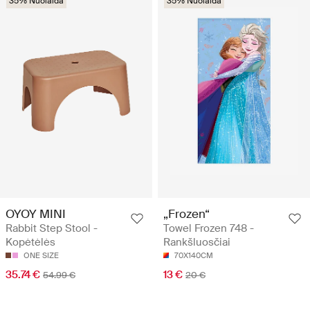
35% Nuolaida
35% Nuolaida
OYOY MINI
„Frozen“
Rabbit Step Stool -
Towel Frozen 748 -
Kopėtėlės
Rankšluosčiai
ONE SIZE
70X140CM
35.74 €
13 €
54.99 €
20 €