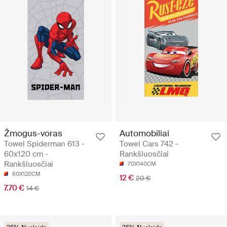
Žmogus-voras
Automobiliai
Towel Spiderman 613 -
Towel Cars 742 -
60x120 cm -
Rankšluosčiai
Rankšluosčiai
70X140CM
60X120CM
12 €
20 €
7.70 €
14 €