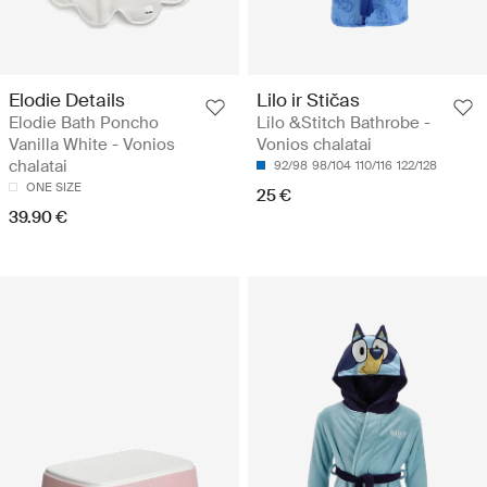
Elodie Details
Lilo ir Stičas
Elodie Bath Poncho
Lilo &Stitch Bathrobe -
Vanilla White - Vonios
Vonios chalatai
chalatai
92/98
98/104
110/116
122/128
ONE SIZE
25 €
39.90 €