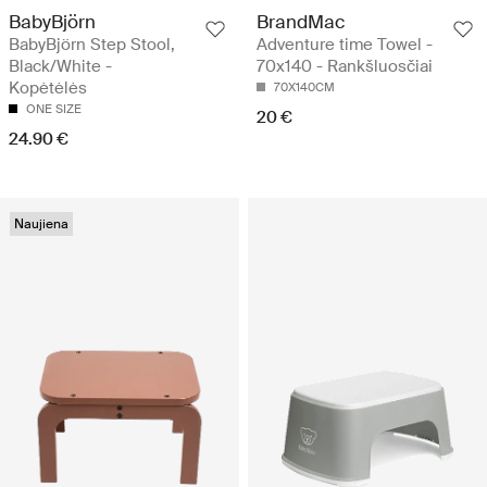
BabyBjörn
BrandMac
BabyBjörn Step Stool,
Adventure time Towel -
Black/White -
70x140 - Rankšluosčiai
Kopėtėlės
70X140CM
ONE SIZE
20 €
24.90 €
Naujiena