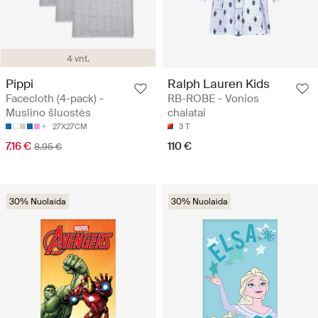
4 vnt.
Pippi
Ralph Lauren Kids
Facecloth (4-pack) -
RB-ROBE - Vonios
Muslino šluostės
chalatai
27X27CM
3 T
7.16 €
110 €
8.95 €
30% Nuolaida
30% Nuolaida