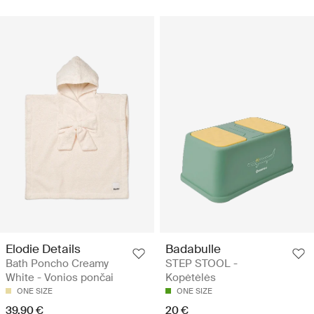
Elodie Details
Badabulle
Bath Poncho Creamy
STEP STOOL -
White - Vonios pončai
Kopėtėlės
ONE SIZE
ONE SIZE
39.90 €
20 €