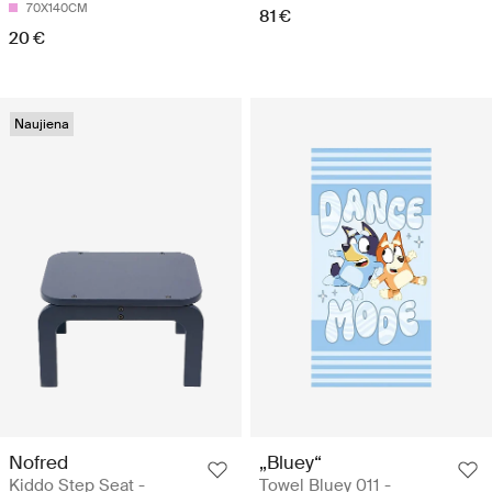
70X140CM
81 €
20 €
Naujiena
Nofred
„Bluey“
Kiddo Step Seat -
Towel Bluey 011 -