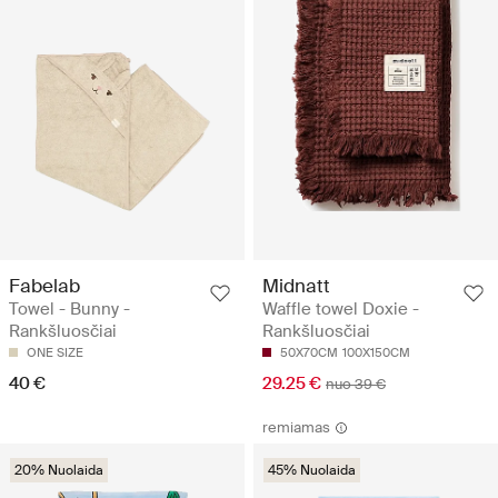
Fabelab
Midnatt
Towel - Bunny -
Waffle towel Doxie -
Rankšluosčiai
Rankšluosčiai
ONE SIZE
50X70CM
100X150CM
40 €
29.25 €
nuo 39 €
remiamas
20% Nuolaida
45% Nuolaida