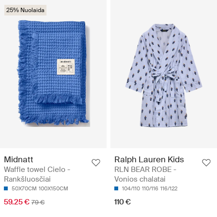
25% Nuolaida
Midnatt
Ralph Lauren Kids
Waffle towel Cielo -
RLN BEAR ROBE -
Rankšluosčiai
Vonios chalatai
50X70CM
100X150CM
104/110
110/116
116/122
59.25 €
110 €
79 €