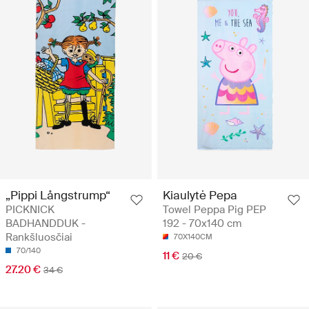
„Pippi Långstrump“
Kiaulytė Pepa
PICKNICK
Towel Peppa Pig PEP
BADHANDDUK -
192 - 70x140 cm
Rankšluosčiai
70X140CM
70/140
11 €
20 €
27.20 €
34 €