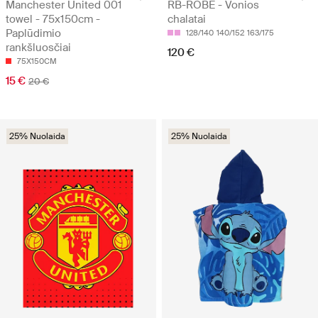
Manchester United 001
RB-ROBE - Vonios
towel - 75x150cm -
chalatai
Paplūdimio
128/140
140/152
163/175
rankšluosčiai
120 €
75X150CM
15 €
20 €
25% Nuolaida
25% Nuolaida