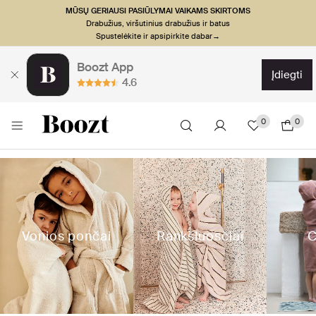
MŪSŲ GERIAUSI PASIŪLYMAI VAIKAMS SKIRTOMS
Drabužius, viršutinius drabužius ir batus
Spustelėkite ir apsipirkite dabar→
Boozt App
įdiegti
4.6
0
0
Vonios pončai
Rankšluosčiai
C