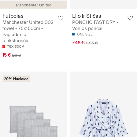
Manchester United
Futbolas
Lilo ir Stičas
Manchester United 002
PONCHO FAST DRY -
towel - 75x150cm -
Vonios pončai
Paplūdimio
ONE SIZE
rankšluosčiai
7.46 €
9.95 €
75X150CM
15 €
20 €
20% Nuolaida