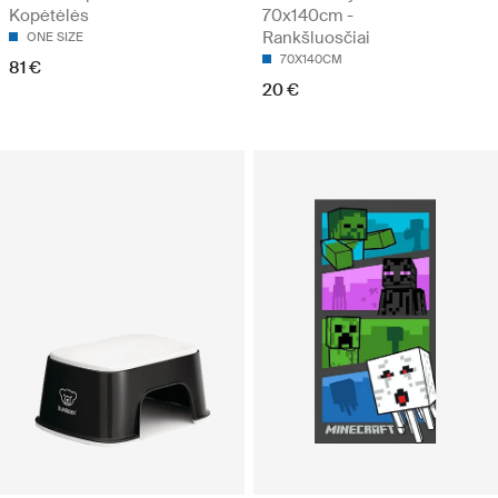
Kopėtėlės
70x140cm -
Rankšluosčiai
ONE SIZE
70X140CM
81 €
20 €