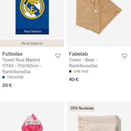
Real Madrid
Futbolas
Fabelab
Towel Real Madrid
Towel - Bear -
17143 - 70x140cm -
Rankšluosčiai
Rankšluosčiai
ONE SIZE
70X140CM
40 €
20 €
25% Nuolaida