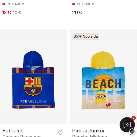
70X140CM
50X100CM
13 €
20 €
20 €
35% Nuolaida
1
Futbolas
Pimpačkiukai
−