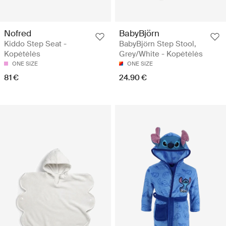
Nofred
BabyBjörn
Kiddo Step Seat -
BabyBjörn Step Stool,
Kopėtėlės
Grey/White - Kopėtėlės
ONE SIZE
ONE SIZE
81 €
24.90 €