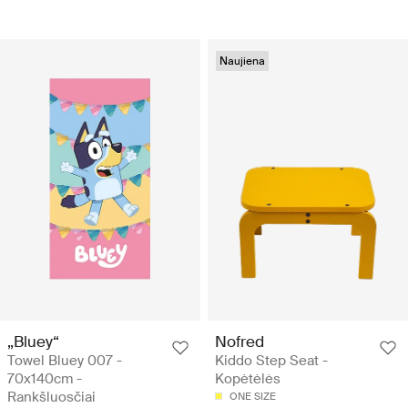
Naujiena
„Bluey“
Nofred
Towel Bluey 007 -
Kiddo Step Seat -
70x140cm -
Kopėtėlės
Rankšluosčiai
ONE SIZE