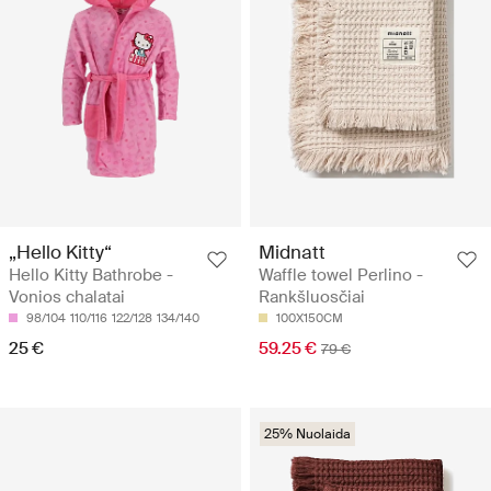
„Hello Kitty“
Midnatt
Hello Kitty Bathrobe -
Waffle towel Perlino -
Vonios chalatai
Rankšluosčiai
98/104
110/116
122/128
134/140
100X150CM
25 €
59.25 €
79 €
25% Nuolaida