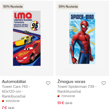
50% Nuolaida
35% Nuolaida
Automobiliai
Žmogus-voras
Towel Cars 743 -
Towel Spiderman 739 -
60x120 cm -
Rankšluosčiai
Rankšluosčiai
70X140CM
60X120CM
13 €
20 €
7 €
14 €