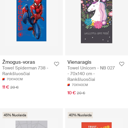
Žmogus-voras
Vienaragis
Towel Spiderman 738 -
Towel Unicorn - NB 027
Rankšluosčiai
- 70x140 cm -
Rankšluosčiai
70X140CM
70X140CM
11 €
20 €
10 €
20 €
45% Nuolaida
40% Nuolaida