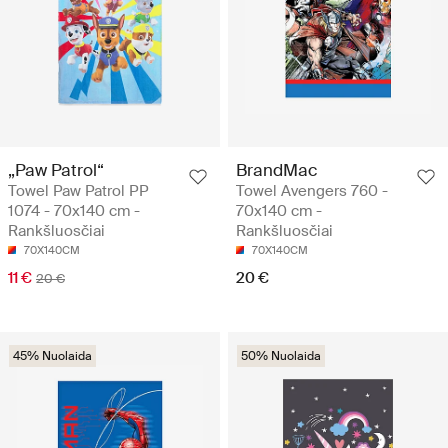
„Paw Patrol“
BrandMac
Towel Paw Patrol PP
Towel Avengers 760 -
1074 - 70x140 cm -
70x140 cm -
Rankšluosčiai
Rankšluosčiai
70X140CM
70X140CM
11 €
20 €
20 €
45% Nuolaida
50% Nuolaida