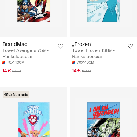
BrandMac
„Frozen“
Towel Avengers 759 -
Towel Frozen 1389 -
Rankšluosčiai
Rankšluosčiai
70X140CM
70X140CM
14 €
14 €
20 €
20 €
45% Nuolaida