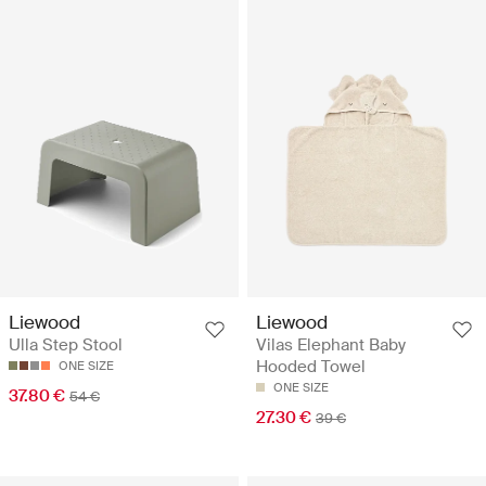
Liewood
Liewood
Ulla Step Stool
Vilas Elephant Baby
Hooded Towel
ONE SIZE
ONE SIZE
37.80 €
54 €
27.30 €
39 €