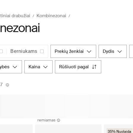
tiniai drabužiai
Kombinezonai
nezonai
prekių ženklai
dydis
Berniukams
vybės
kaina
rūšiuoti pagal
17
remiamas
35% Nuolaida