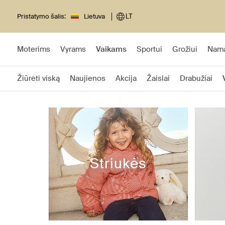
Pristatymo šalis:
Lietuva
LT
Moterims
Vyrams
Vaikams
Sportui
Grožiui
Nam
Žiūrėti viską
Naujienos
Akcija
Žaislai
Drabužiai
Striukės