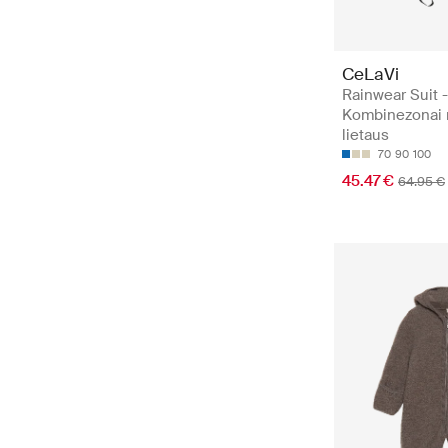
CeLaVi
Rainwear Suit 
Kombinezonai
lietaus
70
90
100
45.47 €
64.95 €