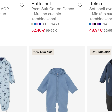
Huttelihut
Reima
- AOP -
Pram Suit Cotton Fleece
Softshell ove
 nuo
- Multino audinio
- Minkšto au
kombinezonai
kombinezona
68
74
92
98
92
52.46 €
48.97 €
69.95 €
69.95
40% Nuolaida
25% Nuolaida