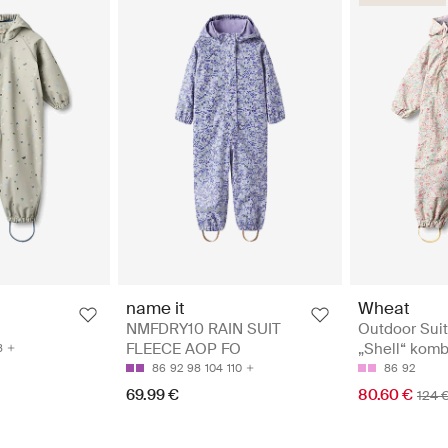
Wheat
name it
Outdoor Suit 
NMFDRY10 RAIN SUIT
„Shell“ komb
FLEECE AOP FO
8
86
92
86
92
98
104
110
80.60 €
69.99 €
124 