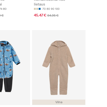
i
lietaus
74-80
70
80
90
100
45.47 €
9 €
64.95 €
Vilna