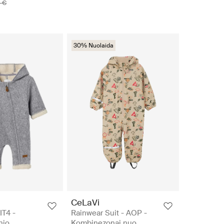
 €
30% Nuolaida
CeLaVi
T4 -
Rainwear Suit - AOP -
nio
Kombinezonai nuo