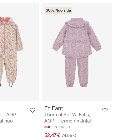
30% Nuolaida
En Fant
t - AOP -
Thermal Set W. Frills,
ai nuo
AOP - Termo rinkiniai
98
104
110
52.47 €
74.95 €