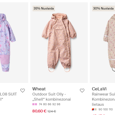
35% Nuolaida
30% Nuolaida
Wheat
CeLaVi
L08 SUIT
Outdoor Suit Olly -
Rainwear Sui
l“
„Shell“ kombinezonai
Kombinezon
lietaus
74
80
86
92
98
90
100
110
80.60 €
124 €