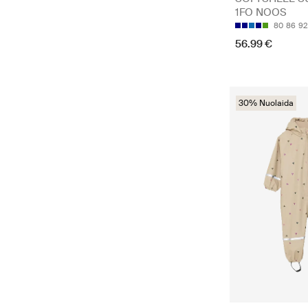
1FO NOOS
80
86
92
56.99 €
30% Nuolaida