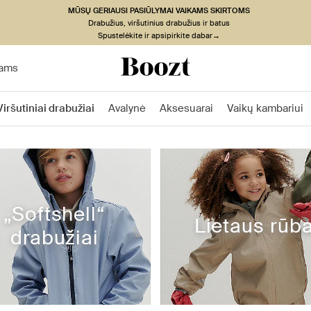
MŪSŲ GERIAUSI PASIŪLYMAI VAIKAMS SKIRTOMS
Drabužius, viršutinius drabužius ir batus
Spustelėkite ir apsipirkite dabar→
ams
Viršutiniai drabužiai
Avalynė
Aksesuarai
Vaikų kambariui
„Softshell“
Lietaus rūba
drabužiai