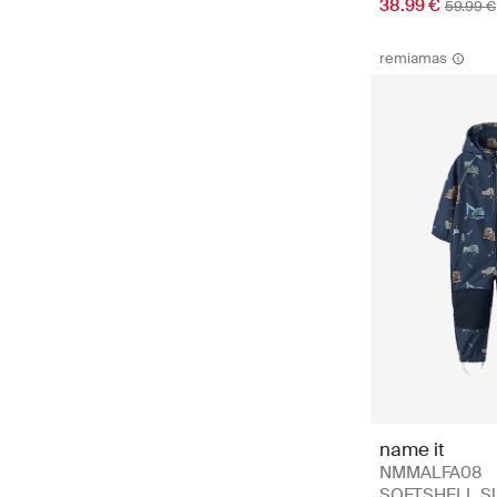
38.99 €
59.99 €
remiamas
name it
NMMALFA08
SOFTSHELL S