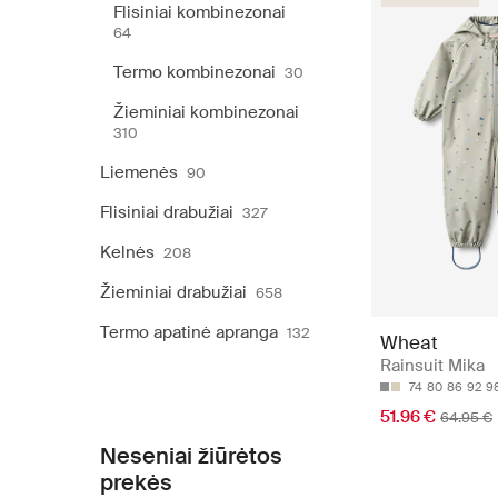
Flisiniai kombinezonai
64
Termo kombinezonai
30
Žieminiai kombinezonai
310
Liemenės
90
Flisiniai drabužiai
327
Kelnės
208
Žieminiai drabužiai
658
Termo apatinė apranga
132
Wheat
Rainsuit Mika
74
80
86
92
9
51.96 €
64.95 €
Neseniai žiūrėtos
prekės