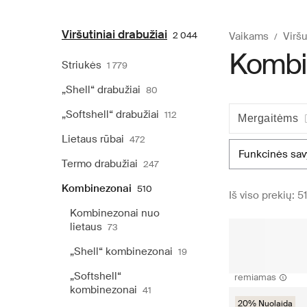
Viršutiniai drabužiai
2 044
Vaikams
Viršu
Kombi
Striukės
1 779
„Shell“ drabužiai
80
„Softshell“ drabužiai
112
Mergaitėms
Lietaus rūbai
472
funkcinės sa
Termo drabužiai
247
Kombinezonai
510
Iš viso prekių: 5
Kombinezonai nuo
lietaus
73
„Shell“ kombinezonai
19
„Softshell“
remiamas
kombinezonai
41
20% Nuolaida