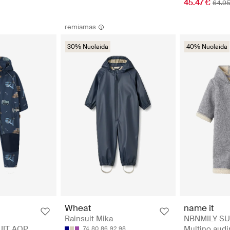
45.47 €
64.95
remiamas
30% Nuolaida
40% Nuolaida
name it
Wheat
NBNMILY SUI
Rainsuit Mika
Multino audi
UIT AOP
74
80
86
92
98