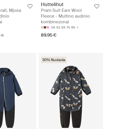
Huttelihut
rall, Mjosa
Pram Suit Ears Wool
dinio
Fleece - Multino audinio
i
kombinezonai
56
62
68
74
86
89.95 €
 €
30% Nuolaida