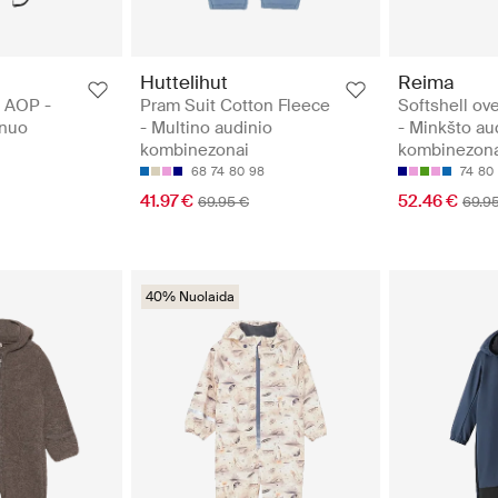
Huttelihut
Reima
- AOP -
Pram Suit Cotton Fleece
Softshell ove
 nuo
- Multino audinio
- Minkšto au
kombinezonai
kombinezona
68
74
80
98
74
80
41.97 €
52.46 €
69.95 €
69.9
40% Nuolaida