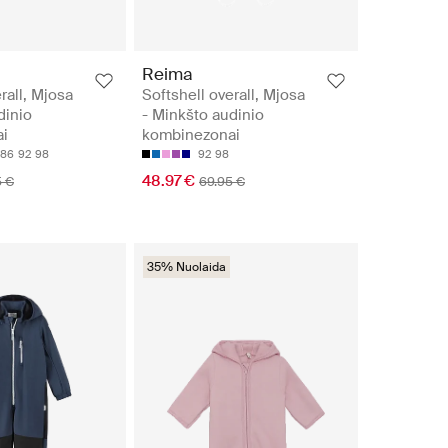
Reima
rall, Mjosa
Softshell overall, Mjosa
dinio
- Minkšto audinio
i
kombinezonai
86
92
98
92
98
48.97 €
5 €
69.95 €
35% Nuolaida