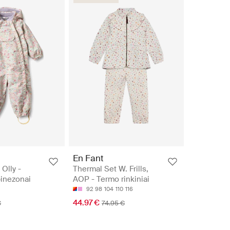
En Fant
Olly -
Thermal Set W. Frills,
inezonai
AOP - Termo rinkiniai
92
98
104
110
116
44.97 €
€
74.95 €