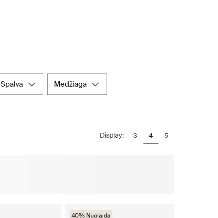
spalva
medžiaga
Display:
3
4
5
40% Nuolaida