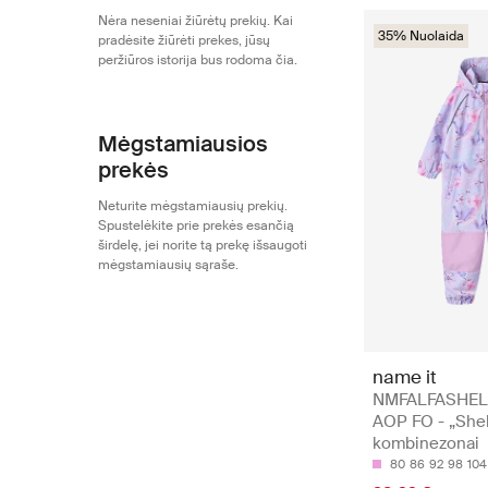
Nėra neseniai žiūrėtų prekių. Kai
35% Nuolaida
pradėsite žiūrėti prekes, jūsų
peržiūros istorija bus rodoma čia.
Mėgstamiausios
prekės
Neturite mėgstamiausių prekių.
Spustelėkite prie prekės esančią
širdelę, jei norite tą prekę išsaugoti
mėgstamiausių sąraše.
name it
NMFALFASHEL
AOP FO - „Shel
kombinezonai
80
86
92
98
104