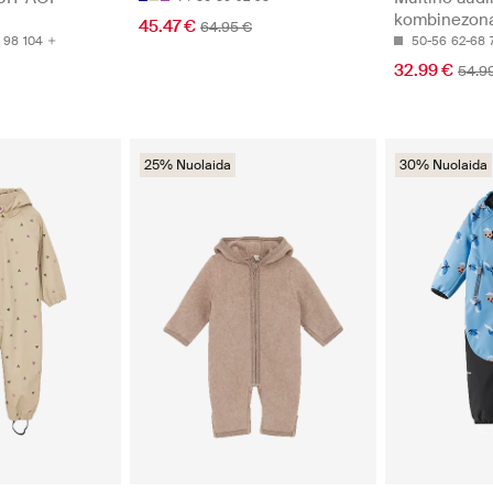
kombinezona
45.47 €
64.95 €
50-56
62-68
98
104
32.99 €
54.9
25% Nuolaida
30% Nuolaida