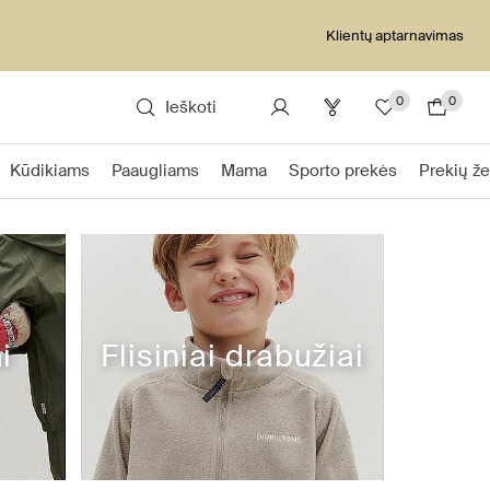
Klientų aptarnavimas
0
0
Ieškoti
Kūdikiams
Paaugliams
Mama
Sporto prekės
Prekių že
i
Flisiniai drabužiai