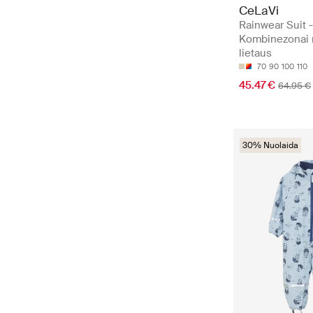
CeLaVi
Rainwear Suit 
Kombinezonai
lietaus
70
90
100
110
45.47 €
64.95 €
30% Nuolaida