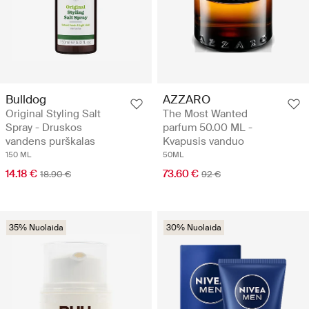
Bulldog
AZZARO
Original Styling Salt
The Most Wanted
Spray - Druskos
parfum 50.00 ML -
vandens purškalas
Kvapusis vanduo
150 ML
50ML
14.18 €
73.60 €
18.90 €
92 €
35% Nuolaida
30% Nuolaida