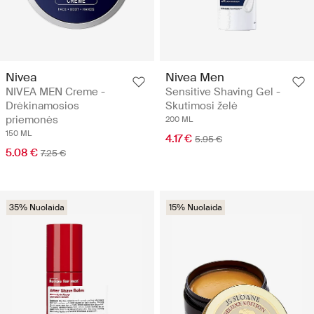
Nivea
Nivea Men
NIVEA MEN Creme -
Sensitive Shaving Gel -
Drėkinamosios
Skutimosi želė
priemonės
200 ML
150 ML
4.17 €
5.95 €
5.08 €
7.25 €
35% Nuolaida
15% Nuolaida