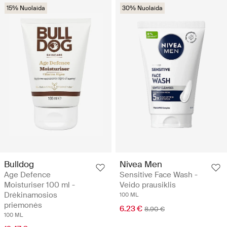
15% Nuolaida
30% Nuolaida
Bulldog
Nivea Men
Age Defence
Sensitive Face Wash -
Moisturiser 100 ml -
Veido prausiklis
Drėkinamosios
100 ML
priemonės
6.23 €
8.90 €
100 ML