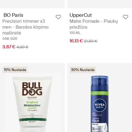
BO Paris
UpperCut
Precision trimmer x3
Matte Pomade - Plaukų
men - Barzdos kirpimo
priežiūra
mašinėlė
100 ML
ONE SIZE
16.13 €
21.50 €
3.87 €
4.30 €
15% Nuolaida
30% Nuolaida