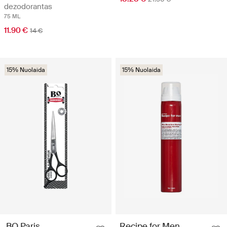
dezodorantas
75 ML
11.90 €
14 €
15% Nuolaida
15% Nuolaida
BO Paris
Recipe for Men