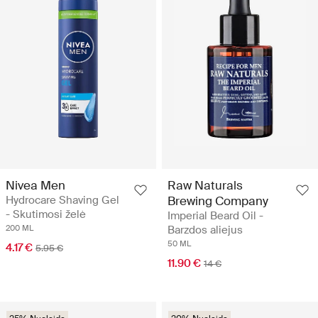
Nivea Men
Raw Naturals
Hydrocare Shaving Gel
Brewing Company
- Skutimosi želė
Imperial Beard Oil -
200 ML
Barzdos aliejus
50 ML
4.17 €
5.95 €
11.90 €
14 €