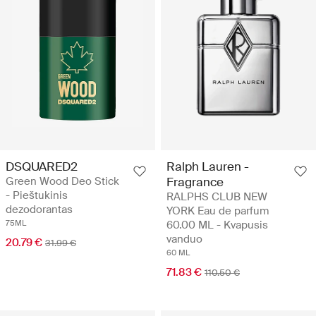
DSQUARED2
Ralph Lauren -
Green Wood Deo Stick
Fragrance
- Pieštukinis
RALPHS CLUB NEW
dezodorantas
YORK Eau de parfum
75ML
60.00 ML - Kvapusis
vanduo
20.79 €
31.99 €
60 ML
71.83 €
110.50 €