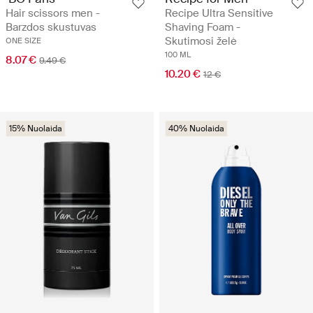
Hair scissors men -
Recipe Ultra Sensitive
Barzdos skustuvas
Shaving Foam -
Skutimosi želė
ONE SIZE
100 ML
8.07 €
9.49 €
10.20 €
12 €
15% Nuolaida
40% Nuolaida