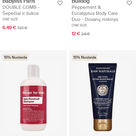
Babyliss Paris
Bulldog
DOUBLE COMB -
Peppermint &
Šepečiai ir šukos
Eucalyptus Body Care
Duo - Dovanų rinkinys
ONE SIZE
ONE SIZE
6.49 €
7.21 €
12 €
24 €
15% Nuolaida
15% Nuolaida