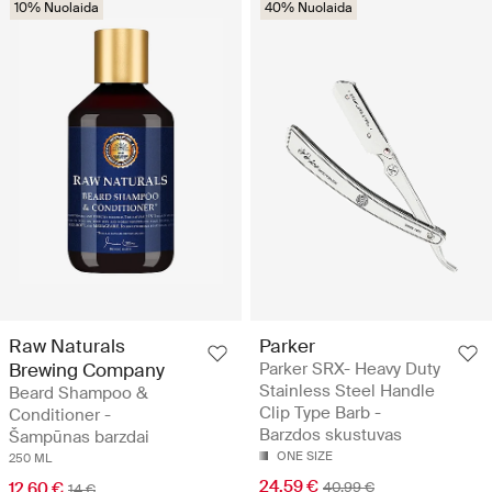
10% Nuolaida
40% Nuolaida
Raw Naturals
Parker
Brewing Company
Parker SRX- Heavy Duty
Stainless Steel Handle
Beard Shampoo &
Clip Type Barb -
Conditioner -
Barzdos skustuvas
Šampūnas barzdai
ONE SIZE
250 ML
24.59 €
12.60 €
40.99 €
14 €