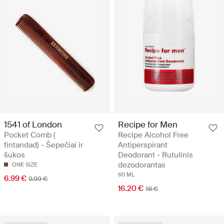
1541 of London
Recipe for Men
Pocket Comb (
Recipe Alcohol Free
fintandad) - Šepečiai ir
Antiperspirant
šukos
Deodorant - Rutulinis
dezodorantas
ONE SIZE
60 ML
6.99 €
9.99 €
16.20 €
18 €