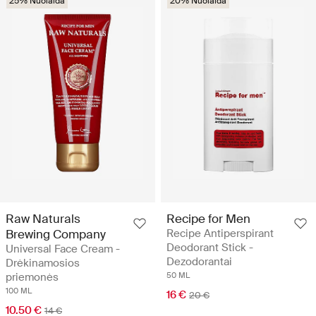
25% Nuolaida
20% Nuolaida
Raw Naturals
Recipe for Men
Brewing Company
Recipe Antiperspirant
Deodorant Stick -
Universal Face Cream -
Dezodorantai
Drėkinamosios
priemonės
50 ML
100 ML
16 €
20 €
10.50 €
14 €