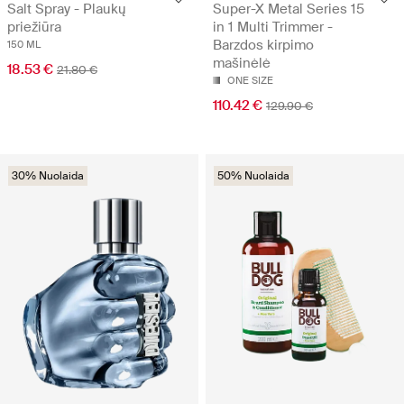
Salt Spray - Plaukų
Super-X Metal Series 15
priežiūra
in 1 Multi Trimmer -
Barzdos kirpimo
150 ML
mašinėlė
18.53 €
21.80 €
ONE SIZE
110.42 €
129.90 €
30% Nuolaida
50% Nuolaida