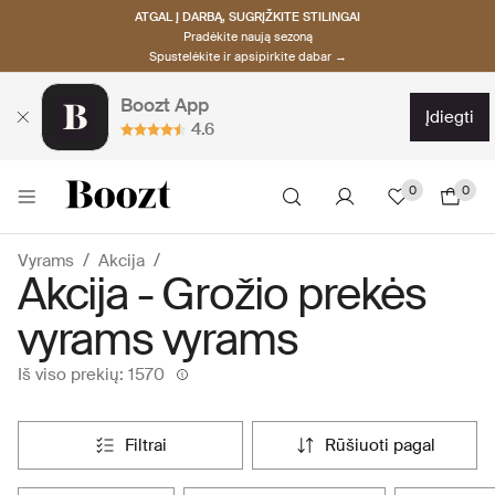
ATGAL Į DARBĄ, SUGRĮŽKITE STILINGAI
Pradėkite naują sezoną
Spustelėkite ir apsipirkite dabar →
Boozt App
įdiegti
4.6
0
0
Vyrams
Akcija
Akcija - Grožio prekės
vyrams vyrams
Iš viso prekių: 1570
filtrai
rūšiuoti pagal