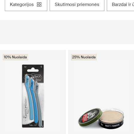
kategorijos
skutimosi priemonės
barzdai i
10% Nuolaida
25% Nuolaida