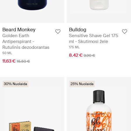
Beard Monkey
Bulldog
Golden Earth
Sensitive Shave Gel 175
Antiperspirant -
ml - Skutimosi želė
Rutulinis dezodorantas
175 ML
50 ML
8.42 €
9.90 €
11.63 €
15.50 €
30% Nuolaida
25% Nuolaida