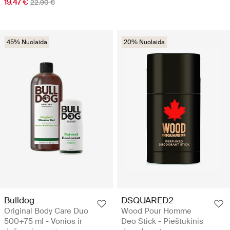
19.47 €
22.90 €
45% Nuolaida
20% Nuolaida
Bulldog
DSQUARED2
Original Body Care Duo
Wood Pour Homme
500+75 ml - Vonios ir
Deo Stick - Pieštukinis