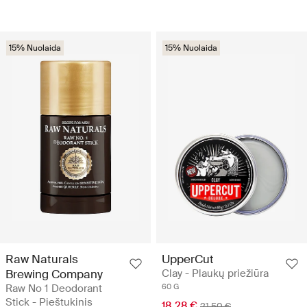
15% Nuolaida
15% Nuolaida
Raw Naturals
UpperCut
Brewing Company
Clay - Plaukų priežiūra
Raw No 1 Deodorant
60 G
Stick - Pieštukinis
18.28 €
21.50 €