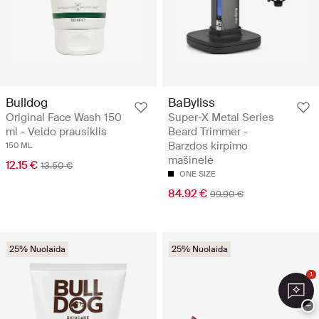
Bulldog
BaByliss
Original Face Wash 150
Super-X Metal Series
ml - Veido prausiklis
Beard Trimmer -
Barzdos kirpimo
150 ML
mašinėlė
12.15 €
13.50 €
ONE SIZE
84.92 €
99.90 €
25% Nuolaida
25% Nuolaida
1
−