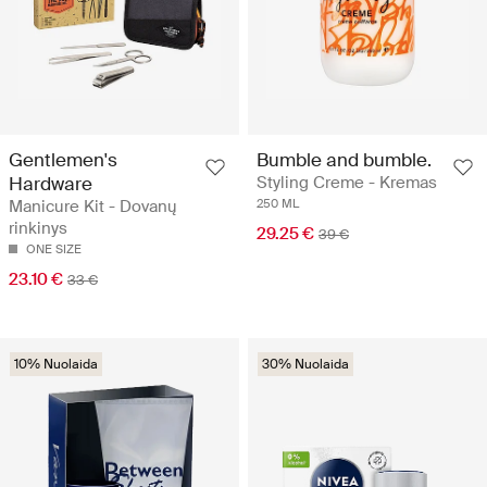
Gentlemen's
Bumble and bumble.
Hardware
Styling Creme - Kremas
Manicure Kit - Dovanų
250 ML
rinkinys
29.25 €
39 €
ONE SIZE
23.10 €
33 €
10% Nuolaida
30% Nuolaida