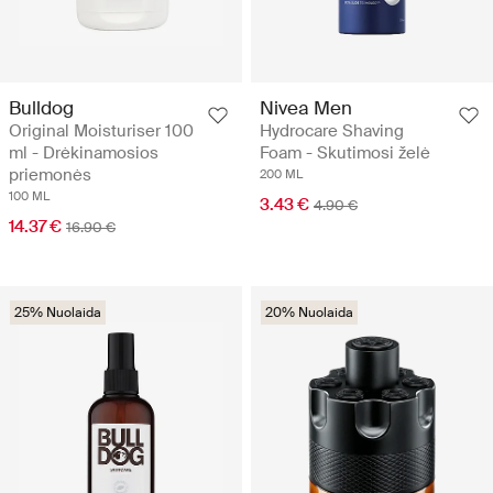
Bulldog
Nivea Men
Original Moisturiser 100
Hydrocare Shaving
ml - Drėkinamosios
Foam - Skutimosi želė
priemonės
200 ML
100 ML
3.43 €
4.90 €
14.37 €
16.90 €
25% Nuolaida
20% Nuolaida