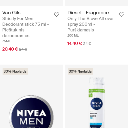
Van Gils
Diesel - Fragrance
Strictly For Men
Only The Brave All over
Deodorant stick 75 ml -
spray 200ml -
Pieštukinis
Purškiamasis
dezodorantas
200 ML
75ML
14.40 €
24 €
20.40 €
24 €
30% Nuolaida
30% Nuolaida