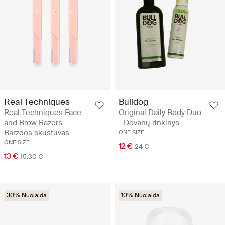
Real Techniques
Bulldog
Real Techniques Face
Original Daily Body Duo
and Brow Razors -
- Dovanų rinkinys
Barzdos skustuvas
ONE SIZE
ONE SIZE
12 €
24 €
13 €
15.30 €
30% Nuolaida
10% Nuolaida