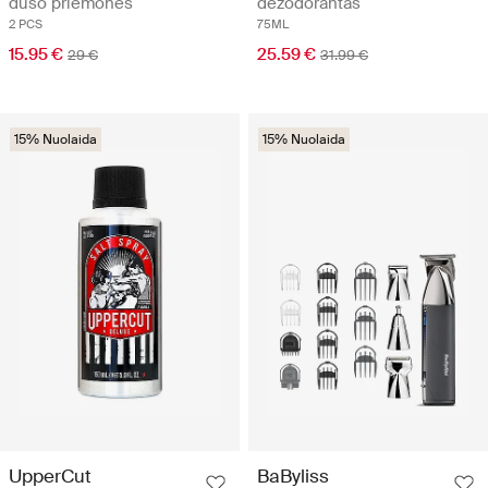
dušo priemonės
dezodorantas
2 PCS
75ML
15.95 €
25.59 €
29 €
31.99 €
15% Nuolaida
15% Nuolaida
UpperCut
BaByliss