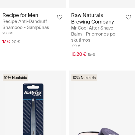
Recipe for Men
Raw Naturals
Recipe Anti-Dandruff
Brewing Company
Shampoo - Šampūnas
Mr Cool After Shave
250 ML
Balm - Priemonės po
skutimosi
17 €
20 €
100 ML
10.20 €
12 €
10% Nuolaida
10% Nuolaida