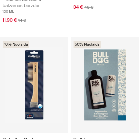
balzamas barzdai
34 €
40 €
100 ML
11.90 €
14 €
10% Nuolaida
50% Nuolaida