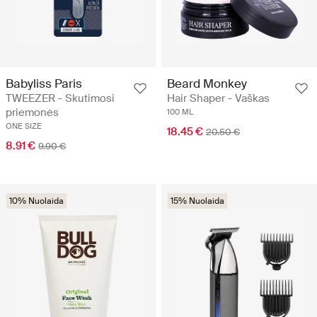
Babyliss Paris
Beard Monkey
TWEEZER - Skutimosi
Hair Shaper - Vaškas
priemonės
100 ML
ONE SIZE
18.45 €
20.50 €
8.91 €
9.90 €
10% Nuolaida
15% Nuolaida