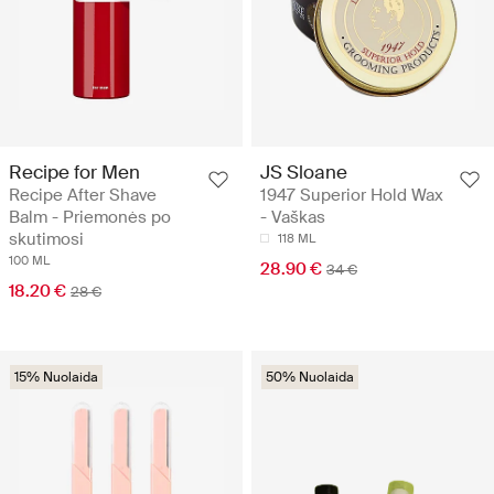
Recipe for Men
JS Sloane
Recipe After Shave
1947 Superior Hold Wax
Balm - Priemonės po
- Vaškas
skutimosi
118 ML
100 ML
28.90 €
34 €
18.20 €
28 €
15% Nuolaida
50% Nuolaida