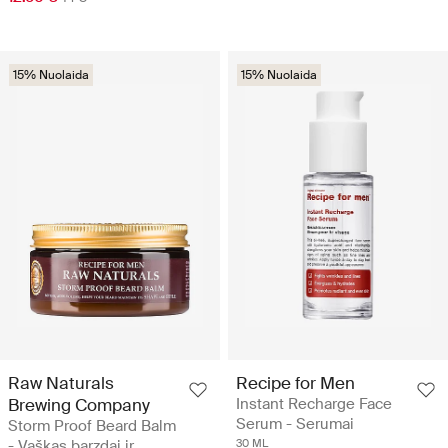
15% Nuolaida
15% Nuolaida
Raw Naturals
Recipe for Men
Brewing Company
Instant Recharge Face
Serum - Serumai
Storm Proof Beard Balm
- Vaškas barzdai ir
30 ML