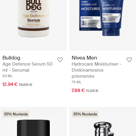
Bulldog
Nivea Men
Age Defence Serum 50
Hydrocare Moisturiser -
ml - Serumai
Drėkinamosios
priemonės
50 ML
75 ML
12.94 €
19.90 €
7.88 €
11.25 €
35% Nuolaida
35% Nuolaida