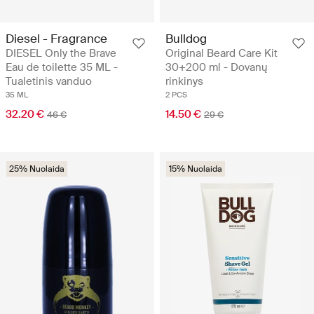
Diesel - Fragrance
Bulldog
DIESEL Only the Brave
Original Beard Care Kit
Eau de toilette 35 ML -
30+200 ml - Dovanų
Tualetinis vanduo
rinkinys
35 ML
2 PCS
32.20 €
14.50 €
46 €
29 €
25% Nuolaida
15% Nuolaida