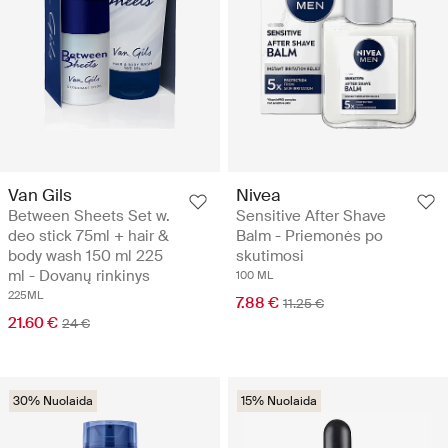
Van Gils
Nivea
Between Sheets Set w.
Sensitive After Shave
deo stick 75ml + hair &
Balm - Priemonės po
body wash 150 ml 225
skutimosi
ml - Dovanų rinkinys
100 ML
225ML
7.88 €
11.25 €
21.60 €
24 €
30% Nuolaida
15% Nuolaida