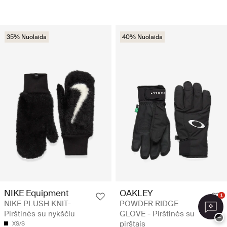
35% Nuolaida
40% Nuolaida
NIKE Equipment
OAKLEY
1
NIKE PLUSH KNIT-
POWDER RIDGE
Pirštinės su nykščiu
GLOVE - Pirštinės su
−
pirštais
XS/S