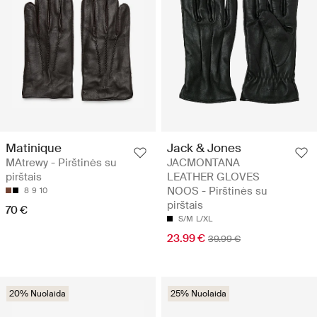
Matinique
Jack & Jones
MAtrewy - Pirštinės su
JACMONTANA
pirštais
LEATHER GLOVES
NOOS - Pirštinės su
8
9
10
pirštais
70 €
S/M
L/XL
23.99 €
39.99 €
20% Nuolaida
25% Nuolaida