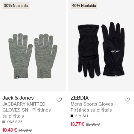
30% Nuolaida
40% Nuolaida
Jack & Jones
ZEBDIA
JACBARRY KNITTED
Mens Sports Gloves -
GLOVES SN - Pirštinės
Pirštinės su pirštais
su pirštais
S-M
M-L
ONE SIZE
13.77 €
22.95 €
10.49 €
14.99 €