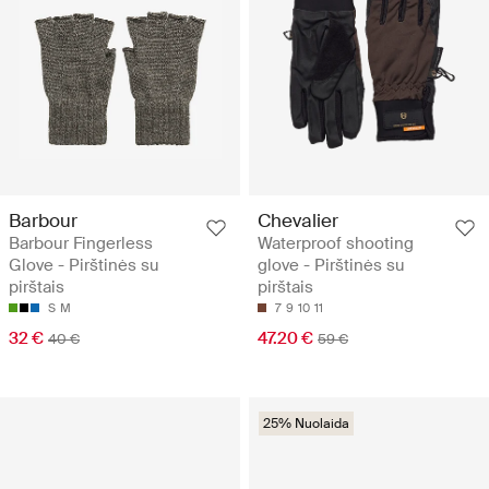
Barbour
Chevalier
Barbour Fingerless
Waterproof shooting
Glove - Pirštinės su
glove - Pirštinės su
pirštais
pirštais
S
M
7
9
10
11
32 €
47.20 €
40 €
59 €
25% Nuolaida