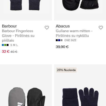
Barbour
Abacus
Barbour Fingerless
Gullane warm mitten -
Glove - Pirštinės su
Pirštinės su nykščiu
pirštais
ONE SIZE
S
M
L
39.90 €
32 €
40 €
25% Nuolaida