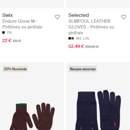
Swix
Selected
Endure Glove M -
SLMPOUL LEATHER
Pirštinės su pirštais
GLOVES - Pirštinės su
pirštais
7/S
M/L
L/XL
22 €
55 €
52.49 €
69.99 €
25% Nuolaida
Naujas sezonas