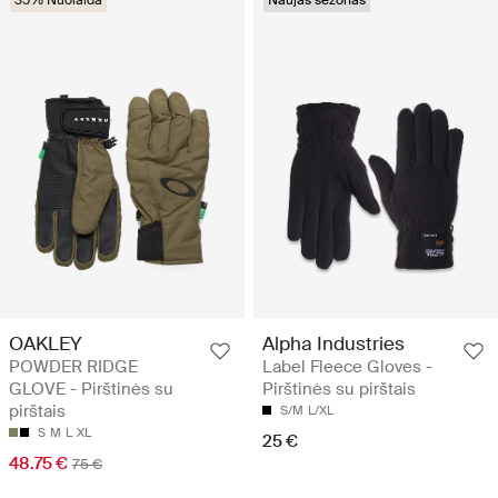
35% Nuolaida
Naujas sezonas
OAKLEY
Alpha Industries
POWDER RIDGE
Label Fleece Gloves -
GLOVE - Pirštinės su
Pirštinės su pirštais
pirštais
S/M
L/XL
S
M
L
XL
25 €
48.75 €
75 €