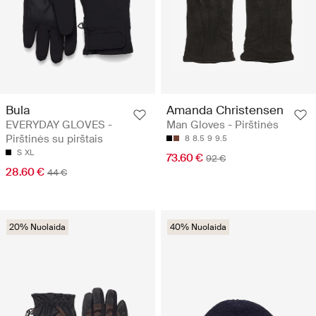
Bula
Amanda Christensen
EVERYDAY GLOVES -
Man Gloves - Pirštinės
Pirštinės su pirštais
8
8.5
9
9.5
S
XL
73.60 €
92 €
28.60 €
44 €
20% Nuolaida
40% Nuolaida