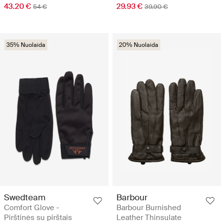
43.20 €
29.93 €
54 €
39.90 €
35% Nuolaida
20% Nuolaida
Swedteam
Barbour
Comfort Glove -
Barbour Burnished
Pirštinės su pirštais
Leather Thinsulate