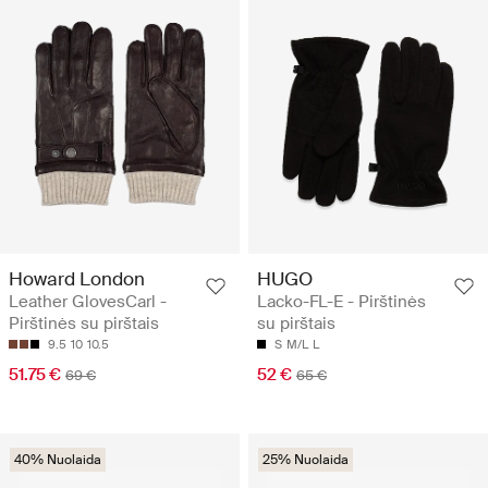
Howard London
HUGO
Leather GlovesCarl -
Lacko-FL-E - Pirštinės
Pirštinės su pirštais
su pirštais
9.5
10
10.5
S
M/L
L
51.75 €
52 €
69 €
65 €
40% Nuolaida
25% Nuolaida