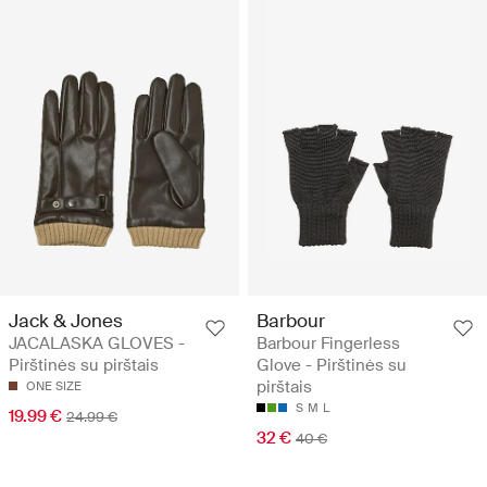
Jack & Jones
Barbour
JACALASKA GLOVES -
Barbour Fingerless
Pirštinės su pirštais
Glove - Pirštinės su
pirštais
ONE SIZE
S
M
L
19.99 €
24.99 €
32 €
40 €