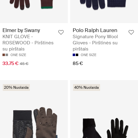
Elmer by Swany
Polo Ralph Lauren
KNIT GLOVE -
Signature Pony Wool
ROSEWOOD - Pirštinės
Gloves - Pirštinės su
su pirštais
pirštais
ONE SIZE
ONE SIZE
33.75 €
85 €
45 €
20% Nuolaida
40% Nuolaida