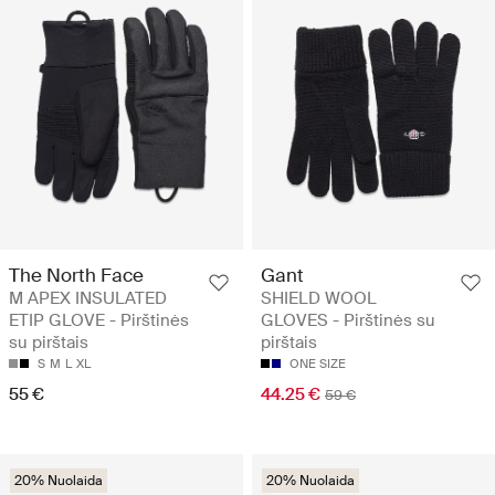
The North Face
Gant
M APEX INSULATED
SHIELD WOOL
ETIP GLOVE - Pirštinės
GLOVES - Pirštinės su
su pirštais
pirštais
S
M
L
XL
ONE SIZE
55 €
44.25 €
59 €
20% Nuolaida
20% Nuolaida