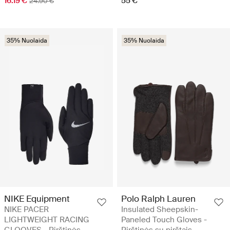
16.19 €
55 €
24.90 €
35% Nuolaida
35% Nuolaida
NIKE Equipment
Polo Ralph Lauren
NIKE PACER
Insulated Sheepskin-
LIGHTWEIGHT RACING
Paneled Touch Gloves -