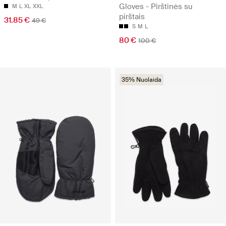
Gloves - Pirštinės su
M
L
XL
XXL
pirštais
31.85 €
49 €
S
M
L
80 €
100 €
35% Nuolaida