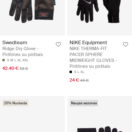
Swedteam
NIKE Equipment
Ridge Dry Glove -
NIKE THERMA-FIT
Pirštinės su pirštais
PACER SPHERE
MIDWEIGHT GLOVES -
S
M
L
XL
XXL
Pirštinės su pirštais
42.40 €
53 €
S
L
XL
24 €
40 €
25% Nuolaida
Naujas sezonas