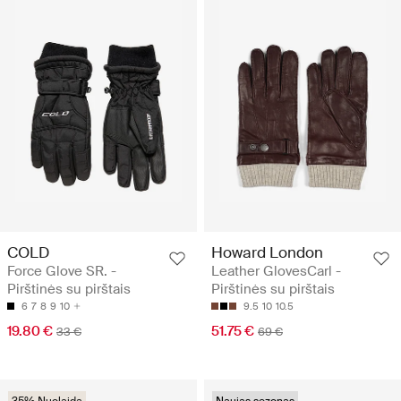
COLD
Howard London
Force Glove SR. -
Leather GlovesCarl -
Pirštinės su pirštais
Pirštinės su pirštais
6
7
8
9
10
9.5
10
10.5
19.80 €
51.75 €
33 €
69 €