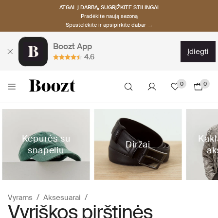
ATGAL Į DARBĄ, SUGRĮŽKITE STILINGAI
Pradėkite naują sezoną
Spustelėkite ir apsipirkite dabar →
Boozt App
įdiegti
4.6
0
0
Kepurės su
Kakl
Diržai
snapeliu
ak
Vyrams
Aksesuarai
Vyriškos pirštinės