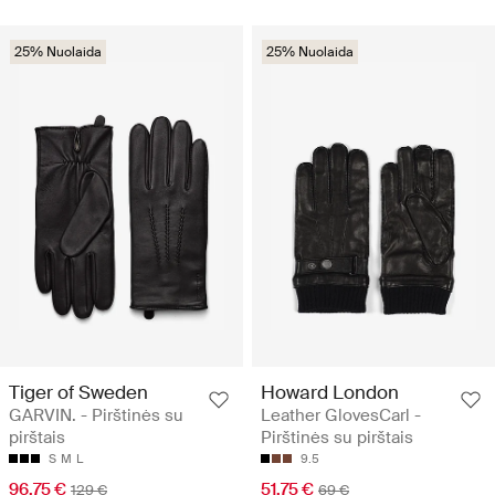
25% Nuolaida
25% Nuolaida
Tiger of Sweden
Howard London
GARVIN. - Pirštinės su
Leather GlovesCarl -
pirštais
Pirštinės su pirštais
S
M
L
9.5
96.75 €
51.75 €
129 €
69 €