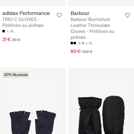
adidas Performance
Barbour
TIRO C GLOVES -
Barbour Burnished
Pirštinės su pirštais
Leather Thinsulate
Gloves - Pirštinės su
L
XL
pirštais
21 €
35 €
S
M
L
XL
80 €
100 €
20% Nuolaida