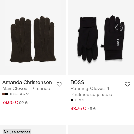
Amanda Christensen
BOSS
Man Gloves - Pirštinės
Running-Gloves-4 -
Pirštinės su pirštais
8
8.5
9.5
10
S
M/L
73.60 €
92 €
33.75 €
45 €
Naujas sezonas