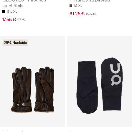
GLOOVES - Pirštinės
Pirštinės su pirštais
su pirštais
M
XL
S
L
XL
81.25 €
125 €
17.55 €
27 €
25% Nuolaida