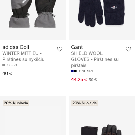
adidas Golf
Gant
WINTER MITT EU -
SHIELD WOOL
Pirštinės su nykščiu
GLOVES - Pirštinės su
pirštais
56-58
ONE SIZE
40 €
44.25 €
59 €
20% Nuolaida
20% Nuolaida