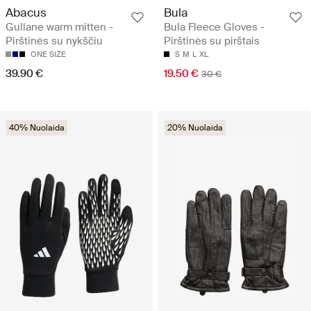
Abacus
Bula
Gullane warm mitten -
Bula Fleece Gloves -
Pirštinės su nykščiu
Pirštinės su pirštais
ONE SIZE
S
M
L
XL
39.90 €
19.50 €
30 €
40% Nuolaida
20% Nuolaida