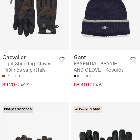
Chevalier
Gant
Light Shooting Gloves -
ESSENTIAL BEANIE
Pirštinės su pirštais
AND GLOVE - Kepurės
7
9
10
11
ONE SIZE
39.20 €
68.40 €
49 €
114 €
Naujas sezonas
40% Nuolaida