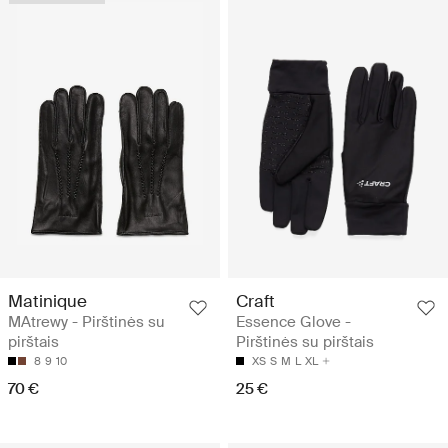
Matinique
Craft
MAtrewy - Pirštinės su
Essence Glove -
pirštais
Pirštinės su pirštais
8
9
10
XS
S
M
L
XL
70 €
25 €