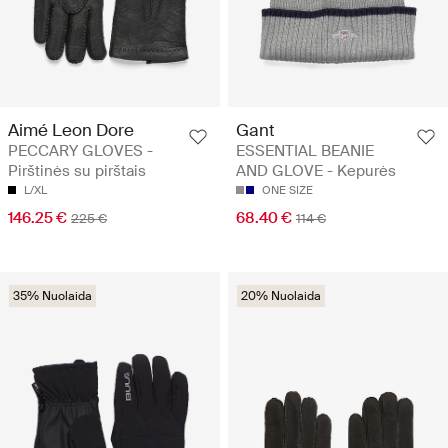
Aimé Leon Dore
Gant
PECCARY GLOVES -
ESSENTIAL BEANIE
Pirštinės su pirštais
AND GLOVE - Kepurės
L/XL
ONE SIZE
146.25 €
68.40 €
225 €
114 €
35% Nuolaida
20% Nuolaida