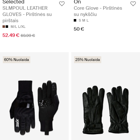
Selected
On
SLMPOUL LEATHER
Core Glove - Pirštinės
GLOVES - Pirštinės su
su nykščiu
pirštais
S
M
L
M/L
L/XL
50 €
52.49 €
69.99 €
60% Nuolaida
25% Nuolaida