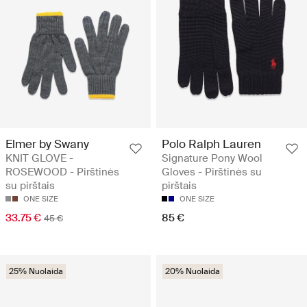
Elmer by Swany
Polo Ralph Lauren
KNIT GLOVE -
Signature Pony Wool
ROSEWOOD - Pirštinės
Gloves - Pirštinės su
su pirštais
pirštais
ONE SIZE
ONE SIZE
33.75 €
85 €
45 €
25% Nuolaida
20% Nuolaida