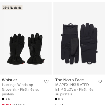
35% Nuolaida
Whistler
The North Face
Hastings Windstop
M APEX INSULATED
Glove Sr. - Pirštinės su
ETIP GLOVE - Pirštinės
pirštais
su pirštais
S
M
S