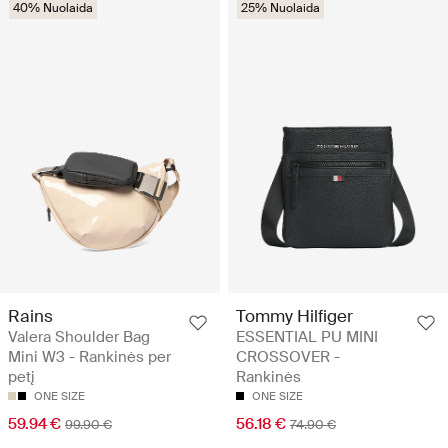
40% Nuolaida
25% Nuolaida
Rains
Tommy Hilfiger
Valera Shoulder Bag
ESSENTIAL PU MINI
Mini W3 - Rankinės per
CROSSOVER -
petį
Rankinės
ONE SIZE
ONE SIZE
59.94 €
56.18 €
99.90 €
74.90 €