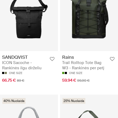
SANDQVIST
Rains
ICON Sacoche -
Trail Rolltop Tote Bag
Rankinės ilgu dirželiu
W3 - Rankinės per petį
ONE SIZE
ONE SIZE
66.75 €
59.94 €
89 €
99.90 €
40% Nuolaida
25% Nuolaida