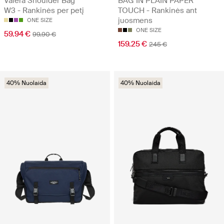
Valera Shoulder Bag
BAG IN PLAIN PAPER
W3 - Rankinės per petį
TOUCH - Rankinės ant
juosmens
ONE SIZE
ONE SIZE
59.94 €
99.90 €
159.25 €
245 €
40% Nuolaida
40% Nuolaida