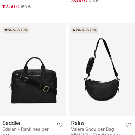
73.50 €
105 €
112.50 €
150 €
35% Nuolaida
40% Nuolaida
Saddler
Rains
Edslan - Rankinės per
Valera Shoulder Bag