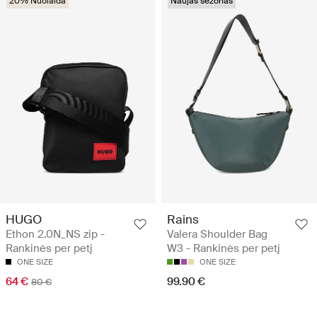
20% Nuolaida
Naujas sezonas
HUGO
Rains
Ethon 2.0N_NS zip -
Valera Shoulder Bag
Rankinės per petį
W3 - Rankinės per petį
ONE SIZE
ONE SIZE
64 €
99.90 €
80 €