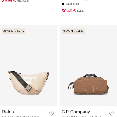
29.94 €
49.90 €
ONE SIZE
50.40 €
84 €
40% Nuolaida
35% Nuolaida
Rains
C.P. Company