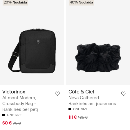
20% Nuolaida
40% Nuolaida
Victorinox
Côte & Ciel
Altmont Modern,
Neva Gathered -
Crossbody Bag -
Rankinės ant juosmens
Rankinės per petį
ONE SIZE
ONE SIZE
111 €
185 €
60 €
75 €