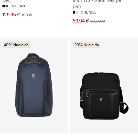
petį
Mini W3 - Rankinės per
petį
ONE SIZE
ONE SIZE
129.35 €
199 €
59.94 €
99.90 €
40% Nuolaida
20% Nuolaida