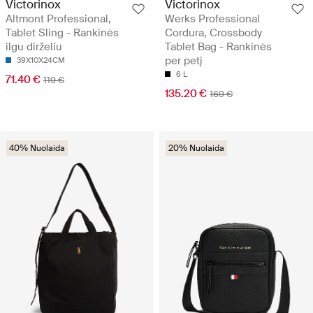
Victorinox
Victorinox
Altmont Professional,
Werks Professional
Tablet Sling - Rankinės
Cordura, Crossbody
ilgu dirželiu
Tablet Bag - Rankinės
per petį
39X10X24CM
6 L
71.40 €
119 €
135.20 €
169 €
40% Nuolaida
20% Nuolaida