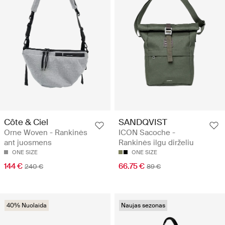
Côte & Ciel
SANDQVIST
Orne Woven - Rankinės
ICON Sacoche -
ant juosmens
Rankinės ilgu dirželiu
ONE SIZE
ONE SIZE
144 €
66.75 €
240 €
89 €
40% Nuolaida
Naujas sezonas