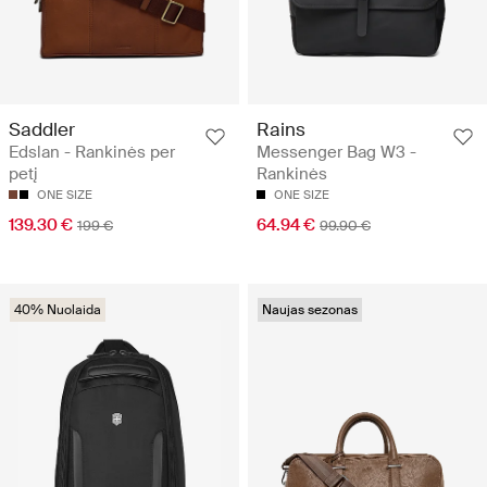
Saddler
Rains
Edslan - Rankinės per
Messenger Bag W3 -
petį
Rankinės
ONE SIZE
ONE SIZE
139.30 €
64.94 €
199 €
99.90 €
40% Nuolaida
Naujas sezonas