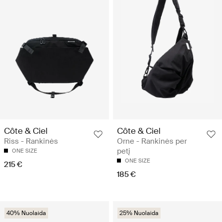
Côte & Ciel
Côte & Ciel
Riss - Rankinės
Orne - Rankinės per
petį
ONE SIZE
ONE SIZE
215 €
185 €
40% Nuolaida
25% Nuolaida