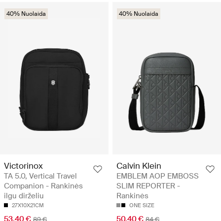
40% Nuolaida
40% Nuolaida
Victorinox
Calvin Klein
TA 5.0, Vertical Travel
EMBLEM AOP EMBOSS
Companion - Rankinės
SLIM REPORTER -
ilgu dirželiu
Rankinės
27X10X21CM
ONE SIZE
53.40 €
50.40 €
89 €
84 €