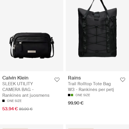
Calvin Klein
Rains
SLEEK UTILITY
Trail Rolltop Tote Bag
CAMERA BAG -
W3 - Rankinės per petį
Rankinės ant juosmens
ONE SIZE
ONE SIZE
99.90 €
53.94 €
89.90 €