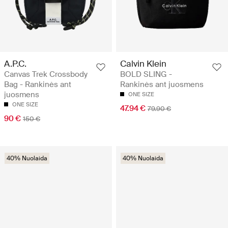
A.P.C.
Calvin Klein
Canvas Trek Crossbody
BOLD SLING -
Bag - Rankinės ant
Rankinės ant juosmens
juosmens
ONE SIZE
ONE SIZE
47.94 €
79.90 €
90 €
150 €
40% Nuolaida
40% Nuolaida