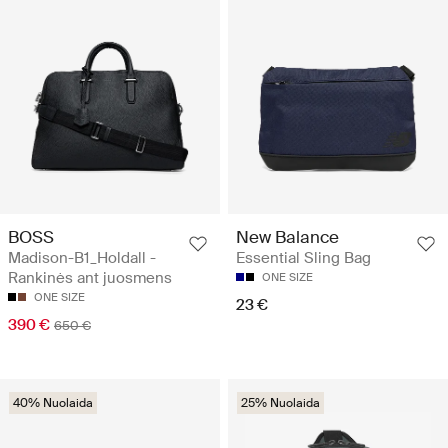
BOSS
New Balance
Madison-B1_Holdall -
Essential Sling Bag
Rankinės ant juosmens
ONE SIZE
ONE SIZE
23 €
390 €
650 €
40% Nuolaida
25% Nuolaida