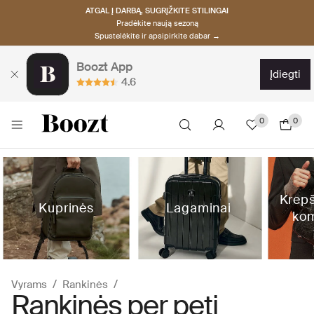
ATGAL Į DARBĄ, SUGRĮŽKITE STILINGAI
Pradėkite naują sezoną
Spustelėkite ir apsipirkite dabar →
Boozt App
įdiegti
4.6
0
0
Krepši
Kuprinės
Lagaminai
kom
Vyrams
Rankinės
Rankinės per petį