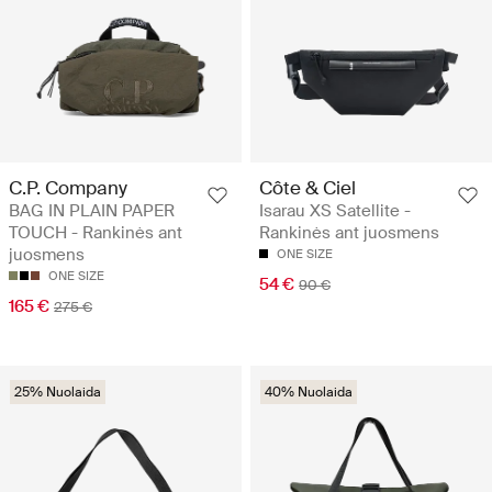
C.P. Company
Côte & Ciel
BAG IN PLAIN PAPER
Isarau XS Satellite -
TOUCH - Rankinės ant
Rankinės ant juosmens
juosmens
ONE SIZE
ONE SIZE
54 €
90 €
165 €
275 €
25% Nuolaida
40% Nuolaida