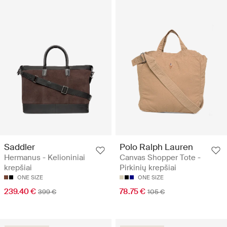
Saddler
Polo Ralph Lauren
Hermanus - Kelioniniai
Canvas Shopper Tote -
krepšiai
Pirkinių krepšiai
ONE SIZE
ONE SIZE
239.40 €
78.75 €
399 €
105 €