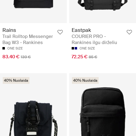
Rains
Eastpak
Trail Rolltop Messenger
COURIER PRO -
Bag W3 - Rankinės
Rankinės ilgu dirželiu
ONE SIZE
ONE SIZE
83.40 €
72.25 €
139 €
85 €
40% Nuolaida
40% Nuolaida