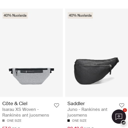
40% Nuolaida
40% Nuolaida
Côte & Ciel
Saddler
Isarau XS Woven -
Juno - Rankinės ant
1
Rankinės ant juosmens
juosmens
ONE SIZE
ONE SIZE
−