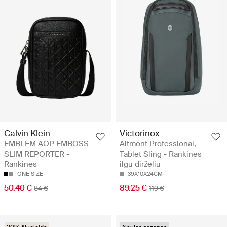
Calvin Klein
Victorinox
EMBLEM AOP EMBOSS
Altmont Professional,
SLIM REPORTER -
Tablet Sling - Rankinės
Rankinės
ilgu dirželiu
ONE SIZE
39X10X24CM
50.40 €
89.25 €
84 €
119 €