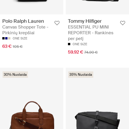
Polo Ralph Lauren
Tommy Hilfiger
Canvas Shopper Tote -
ESSENTIAL PU MINI
Pirkinių krepšiai
REPORTER - Rankinės
per petį
ONE SIZE
ONE SIZE
63 €
105 €
59.92 €
74.90 €
30% Nuolaida
35% Nuolaida