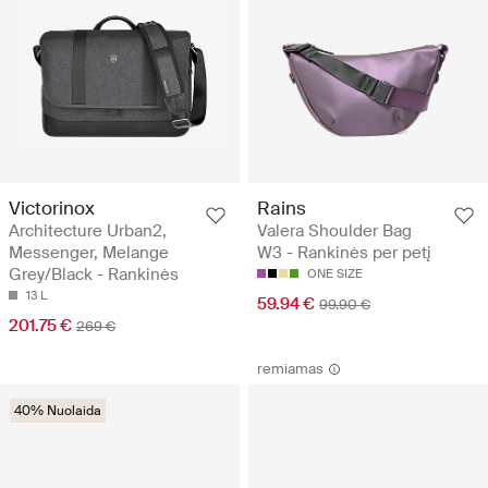
Victorinox
Rains
Architecture Urban2,
Valera Shoulder Bag
Messenger, Melange
W3 - Rankinės per petį
Grey/Black - Rankinės
ONE SIZE
13 L
59.94 €
99.90 €
201.75 €
269 €
remiamas
40% Nuolaida