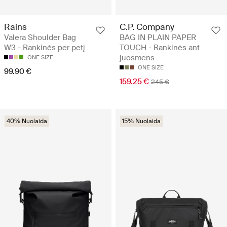
Rains
C.P. Company
Valera Shoulder Bag
BAG IN PLAIN PAPER
W3 - Rankinės per petį
TOUCH - Rankinės ant
juosmens
ONE SIZE
ONE SIZE
99.90 €
159.25 €
245 €
40% Nuolaida
15% Nuolaida