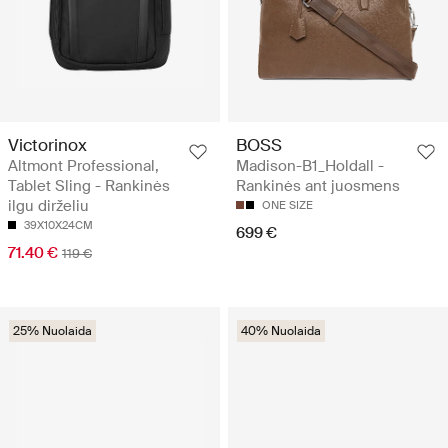
Victorinox
BOSS
Altmont Professional,
Madison-B1_Holdall -
Tablet Sling - Rankinės
Rankinės ant juosmens
ilgu dirželiu
ONE SIZE
39X10X24CM
699 €
71.40 €
119 €
25% Nuolaida
40% Nuolaida