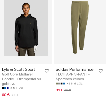
Lyle & Scott Sport
adidas Performance
Golf Core Midlayer
TECH APP S-PANT -
Hoodie - Džemperiai su
Sportinės kelnės
gobtuvu
XS
S
M
L
XL
S
M
L
XXL
39 €
65 €
60 €
80 €