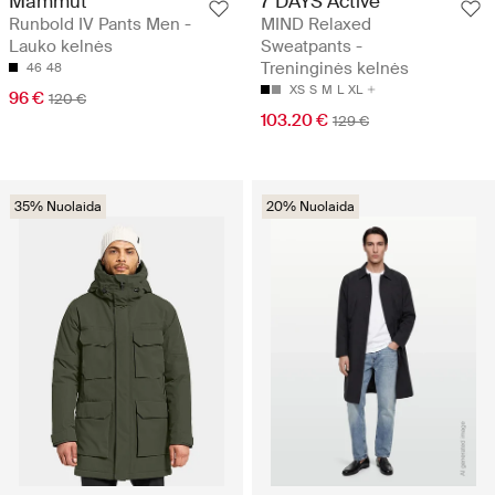
Mammut
7 DAYS Active
Runbold IV Pants Men -
MIND Relaxed
Lauko kelnės
Sweatpants -
Treninginės kelnės
46
48
XS
S
M
L
XL
96 €
120 €
103.20 €
129 €
35% Nuolaida
20% Nuolaida