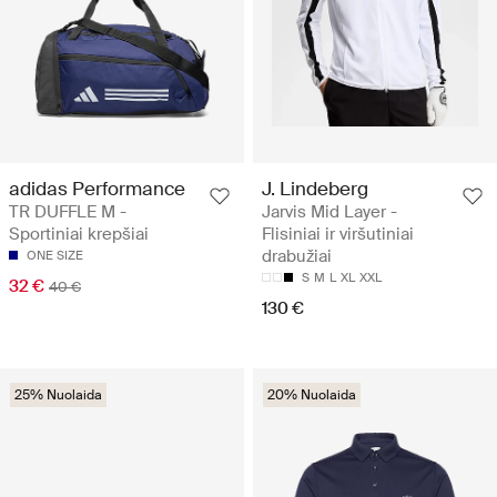
adidas Performance
J. Lindeberg
TR DUFFLE M -
Jarvis Mid Layer -
Sportiniai krepšiai
Flisiniai ir viršutiniai
drabužiai
ONE SIZE
S
M
L
XL
XXL
32 €
40 €
130 €
25% Nuolaida
20% Nuolaida