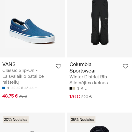
VANS
Columbia
Classic Slip-On -
Sportswear
Laisvalaikio batai be
Winter District Bib -
raištelių
Slidinėjimo kelnės
41
42
42.5
43
44
S
M
L
48.75 €
75 €
176 €
220 €
20% Nuolaida
35% Nuolaida