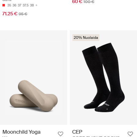
60 €
100 €
35
36
37
37.5
38
71.25 €
95 €
20% Nuolaida
Moonchild Yoga
CEP