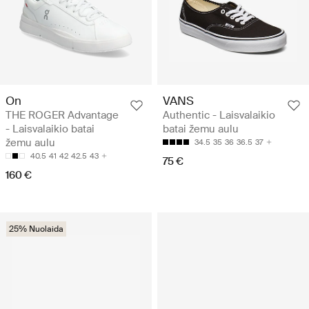
On
VANS
THE ROGER Advantage
Authentic - Laisvalaikio
- Laisvalaikio batai
batai žemu aulu
žemu aulu
34.5
35
36
36.5
37
40.5
41
42
42.5
43
75 €
160 €
25% Nuolaida