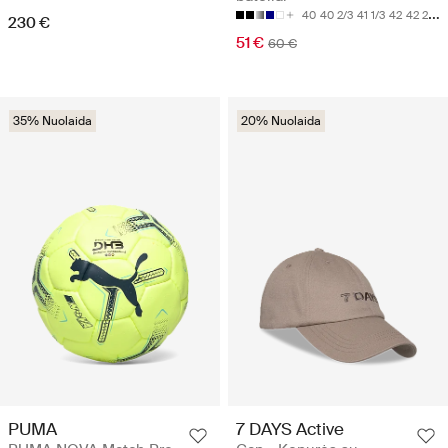
40
40 2/3
41 1/3
42
42 2/3
230 €
51 €
60 €
35% Nuolaida
20% Nuolaida
PUMA
7 DAYS Active