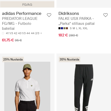
FG/AG
adidas Performance
Didriksons
PREDATOR LEAGUE
FALKE USX PARKA -
FG/MG - Futbolo
„Parka“ stiliaus paltai
bateliai
S
M
L
XL
XXL
41 1/3
42
43 1/3
44
44 2/3
182 €
280 €
61.75 €
95 €
25% Nuolaida
35% Nuolaida