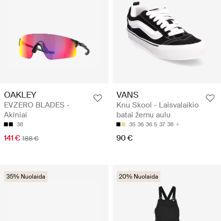
OAKLEY
VANS
EVZERO BLADES -
Knu Skool - Laisvalaikio
Akiniai
batai žemu aulu
38
35
36
36.5
37
38
141 €
90 €
188 €
35% Nuolaida
20% Nuolaida