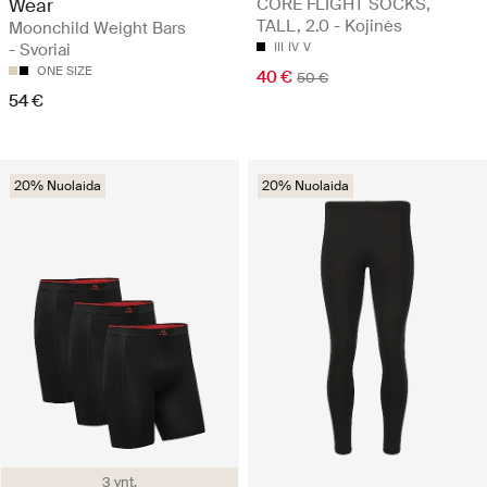
Wear
CORE FLIGHT SOCKS,
TALL, 2.0 - Kojinės
Moonchild Weight Bars
- Svoriai
III
IV
V
ONE SIZE
40 €
50 €
54 €
20% Nuolaida
20% Nuolaida
3 vnt.