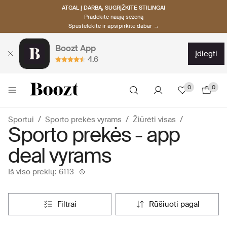
ATGAL Į DARBĄ, SUGRĮŽKITE STILINGAI
Pradėkite naują sezoną
Spustelėkite ir apsipirkite dabar →
Boozt App
įdiegti
4.6
0
0
Sportui
Sporto prekės vyrams
Žiūrėti visas
Sporto prekės - app
deal vyrams
Iš viso prekių: 6113
filtrai
rūšiuoti pagal