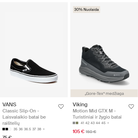
30% Nuolaida
„Gore-Tex“ medžiaga
VANS
Viking
Classic Slip-On -
Motion Mid GTX M -
Laisvalaikio batai be
Turistiniai ir žygio batai
raištelių
41
42
43
44
45
35
36
36.5
37
38
105 €
150 €
75 €