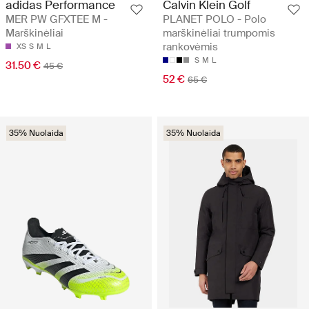
adidas Performance
Calvin Klein Golf
MER PW GFXTEE M -
PLANET POLO - Polo
Marškinėliai
marškinėliai trumpomis
rankovėmis
XS
S
M
L
S
M
L
31.50 €
45 €
52 €
65 €
35% Nuolaida
35% Nuolaida