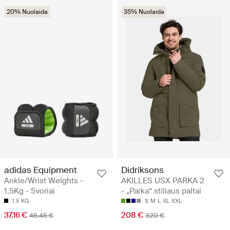
20% Nuolaida
35% Nuolaida
adidas Equipment
Didriksons
Ankle/Wrist Weights -
AKILLES USX PARKA 2
1,5Kg - Svoriai
- „Parka“ stiliaus paltai
1.5 KG
S
M
L
XL
XXL
37.16 €
208 €
46.45 €
320 €