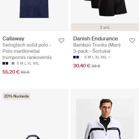
3 vnt.
Callaway
Danish Endurance
Swingtech solid polo -
Bamboo Trunks (Men)
Polo marškinėliai
3-pack - Šortukai
trumpomis rankovėmis
S
M
L
XL
XXL
S
M
L
XL
XXL
30.40 €
38 €
55.20 €
69 €
20% Nuolaida