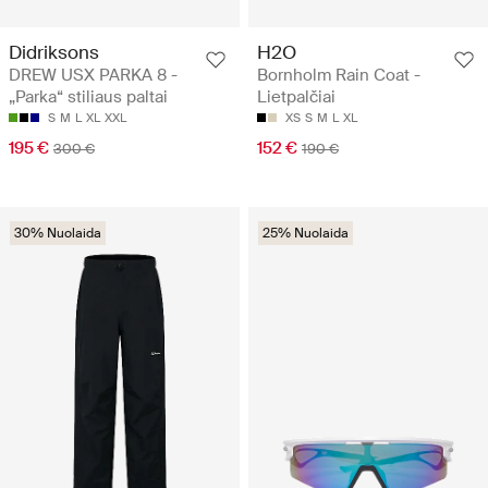
Didriksons
H2O
DREW USX PARKA 8 -
Bornholm Rain Coat -
„Parka“ stiliaus paltai
Lietpalčiai
S
M
L
XL
XXL
XS
S
M
L
XL
195 €
152 €
300 €
190 €
30% Nuolaida
25% Nuolaida