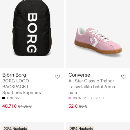
Björn Borg
Converse
BORG LOGO
All Star Classic Trainer -
BACKPACK L -
Laisvalaikio batai žemu
Sportinės kuprinės
aulu
ONE SIZE
36
37
37.5
38
38.5
48.71 €
52 €
64.95 €
80 €
20% Nuolaida
25% Nuolaida