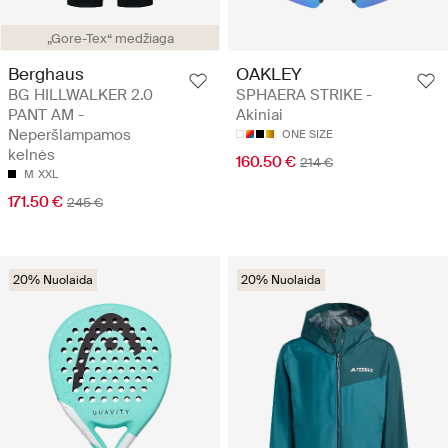
„Gore-Tex“ medžiaga
Berghaus
OAKLEY
BG HILLWALKER 2.0
SPHAERA STRIKE -
PANT AM -
Akiniai
Neperšlampamos
ONE SIZE
kelnės
160.50 €
214 €
M
XXL
171.50 €
245 €
20% Nuolaida
20% Nuolaida