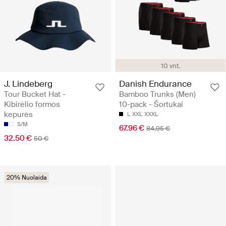
10 vnt.
J. Lindeberg
Danish Endurance
Tour Bucket Hat -
Bamboo Trunks (Men)
Kibirėlio formos
10-pack - Šortukai
kepurės
L
XXL
XXXL
S/M
67.96 €
84.95 €
32.50 €
50 €
20% Nuolaida