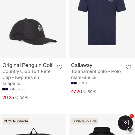
Original Penguin Golf
Callaway
Country Club Turf Pete
Tournament polo - Polo
Cap - Kepurės su
marškinėliai
snapeliu
S
XL
ONE SIZE
47.20 €
59 €
29.25 €
39 €
1
20% Nuolaida
30% Nuolaida
−