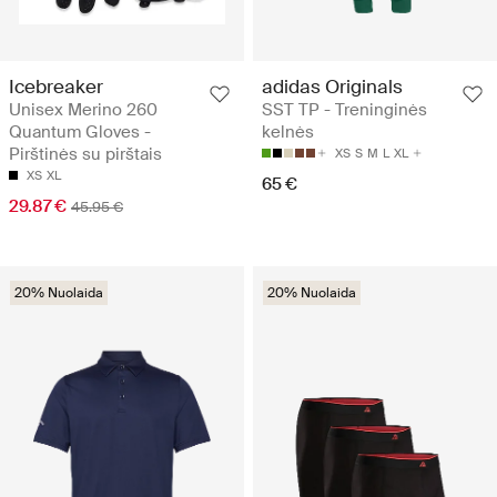
Icebreaker
adidas Originals
Unisex Merino 260
SST TP - Treninginės
Quantum Gloves -
kelnės
Pirštinės su pirštais
XS
S
M
L
XL
XS
XL
65 €
29.87 €
45.95 €
20% Nuolaida
20% Nuolaida