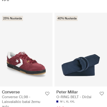
25% Nuolaida
40% Nuolaida
Converse
Peter Millar
Converse CL98 -
O-RING BELT - Diržai
Laisvalaikio batai žemu
M
L
XL
XXL
aulu