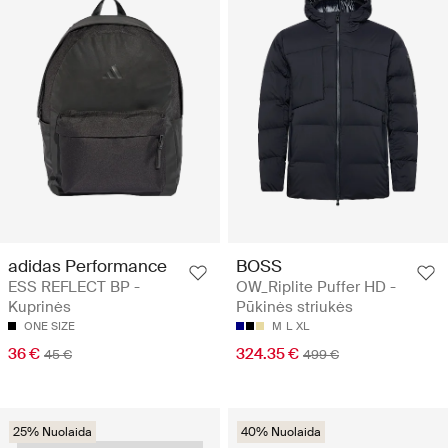
adidas Performance
BOSS
ESS REFLECT BP -
OW_Riplite Puffer HD -
Kuprinės
Pūkinės striukės
ONE SIZE
M
L
XL
36 €
324.35 €
45 €
499 €
25% Nuolaida
40% Nuolaida