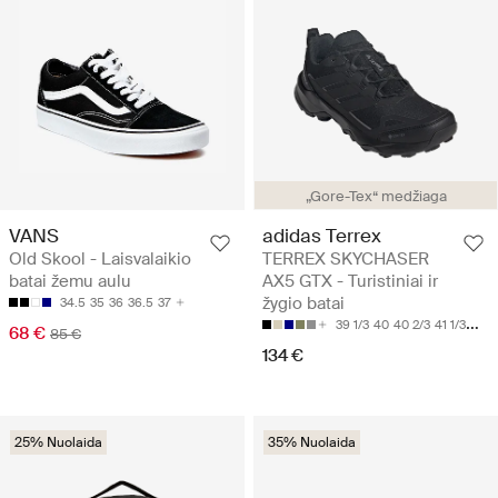
„Gore-Tex“ medžiaga
VANS
adidas Terrex
Old Skool - Laisvalaikio
TERREX SKYCHASER
batai žemu aulu
AX5 GTX - Turistiniai ir
žygio batai
34.5
35
36
36.5
37
39 1/3
40
40 2/3
41 1/3
42
68 €
85 €
134 €
25% Nuolaida
35% Nuolaida