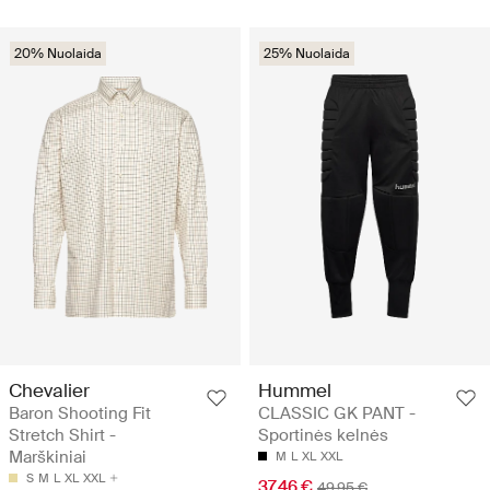
20% Nuolaida
25% Nuolaida
Chevalier
Hummel
Baron Shooting Fit
CLASSIC GK PANT -
Stretch Shirt -
Sportinės kelnės
Marškiniai
M
L
XL
XXL
S
M
L
XL
XXL
37.46 €
49.95 €