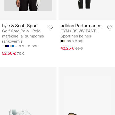
Lyle & Scott Sport
adidas Performance
Golf Core Polo - Polo
GYM+ 3S WV PANT -
marškinėliai trumpomis
Sportinės kelnės
rankovėmis
XS
S
M
XXL
S
M
L
XL
XXL
42.25 €
65 €
52.50 €
70 €