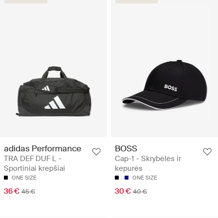
adidas Performance
BOSS
TRA DEF DUF L -
Cap-1 - Skrybėlės ir
Sportiniai krepšiai
kepurės
ONE SIZE
ONE SIZE
36 €
30 €
45 €
40 €