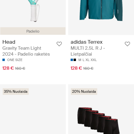
Padelio
Head
adidas Terrex
Gravity Team Light
MULTI 2.5L R J -
2024 - Padelio raketės
Lietpalčiai
ONE SIZE
M
L
XL
XXL
128 €
128 €
160 €
160 €
35% Nuolaida
20% Nuolaida