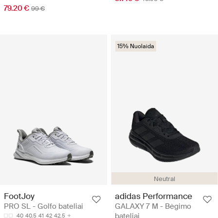
79.20 €
99 €
15% Nuolaida
Neutral
FootJoy
adidas Performance
PRO SL - Golfo bateliai
GALAXY 7 M - Bėgimo
bateliai
40
40.5
41
42
42.5