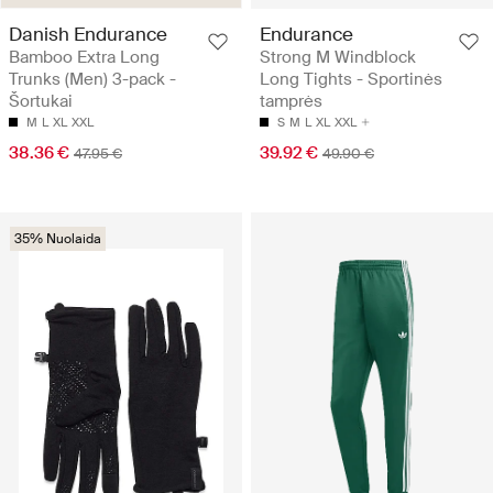
Danish Endurance
Endurance
Bamboo Extra Long
Strong M Windblock
Trunks (Men) 3-pack -
Long Tights - Sportinės
Šortukai
tamprės
M
L
XL
XXL
S
M
L
XL
XXL
38.36 €
39.92 €
47.95 €
49.90 €
35% Nuolaida