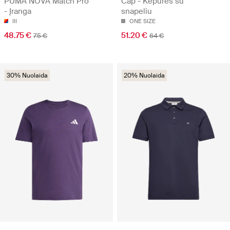
PUMA NOVA Match Pro
Cap - Kepurės su
- Įranga
snapeliu
III
ONE SIZE
48.75 €
51.20 €
75 €
64 €
30% Nuolaida
20% Nuolaida