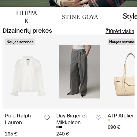
Dizainerių prekės
Žiūrėti viską
Naujas sezonas
Naujas sezonas
Polo Ralph
Day Birger et
ATP Atelier
Lauren
Mikkelsen
690 €
295 €
240 €