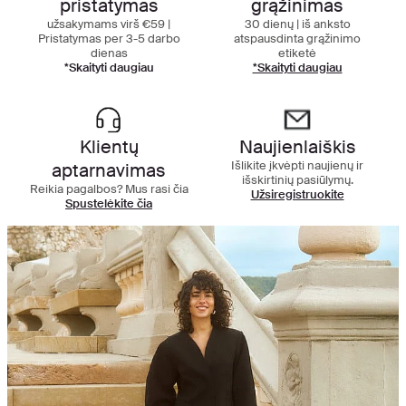
pristatymas
grąžinimas
užsakymams virš €59 |
30 dienų | iš anksto
Pristatymas per 3-5 darbo
atspausdinta grąžinimo
dienas
etiketė
*Skaityti daugiau
*Skaityti daugiau
Klientų
Naujienlaiškis
Išlikite įkvėpti naujienų ir
aptarnavimas
išskirtinių pasiūlymų.
Reikia pagalbos? Mus rasi čia
Užsiregistruokite
Spustelėkite čia