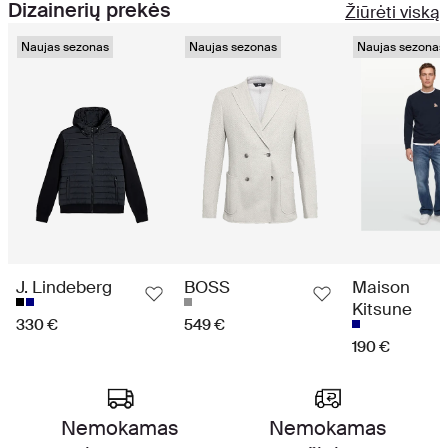
Dizainerių prekės
Žiūrėti viską
Naujas sezonas
Naujas sezonas
Naujas sezonas
J. Lindeberg
BOSS
Maison
Kitsune
330 €
549 €
190 €
Aukščiausios klasės apsipirkimo patirtis
Nemokamas
Nemokamas