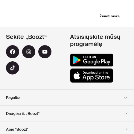
Žiūrėti viską
Sekite „Boozt“
Atsisiųskite mūsų
programėlę
Pagalba
Klientų aptarnavimas
Pristatymas
Daugiau iš „Boozt“
Grąžinimas
Mokėjimas
Apie Mus
Nuolaidų kuponai
Apie "Boozt"