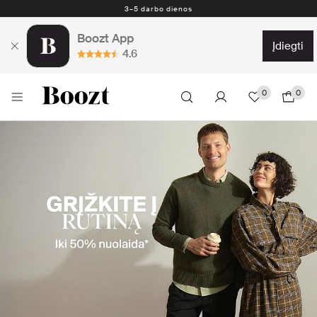
Nemokamas grąžinimas per 30 dienų
Boozt App
įdiegti
4.6
0
0