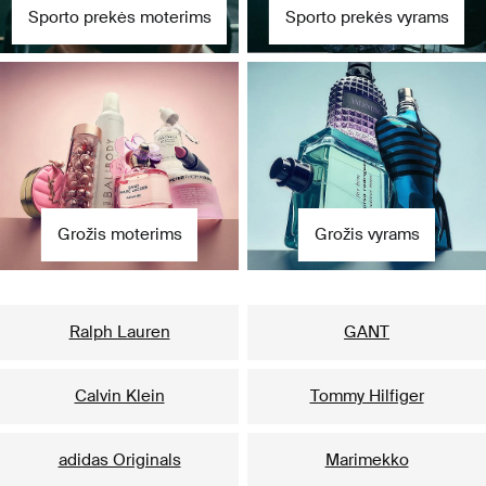
Sporto prekės moterims
Sporto prekės vyrams
Grožis moterims
Grožis vyrams
Populiariausi prekių ženklai jai
Ralph Lauren
GANT
Calvin Klein
Tommy Hilfiger
adidas Originals
Marimekko