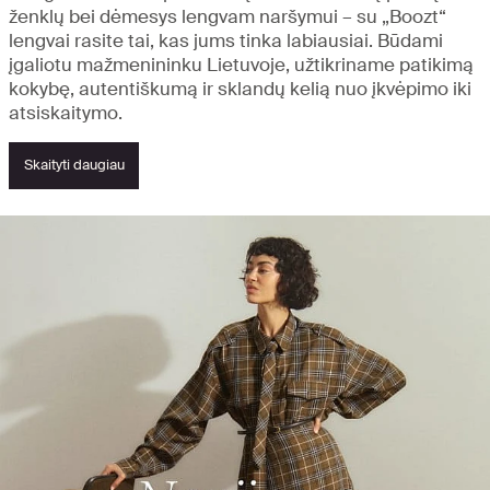
ženklų bei dėmesys lengvam naršymui – su „Boozt“
lengvai rasite tai, kas jums tinka labiausiai. Būdami
įgaliotu mažmenininku Lietuvoje, užtikriname patikimą
kokybę, autentiškumą ir sklandų kelią nuo įkvėpimo iki
atsiskaitymo.
Skaityti daugiau
Atraskite naujienas ir svarbiausius
akcentus