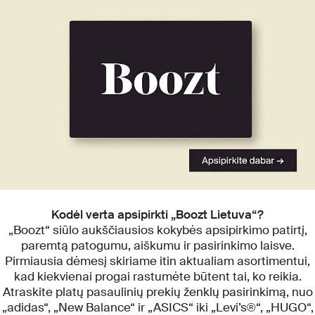
Atraskite mūsų kategorijas
Kodėl verta apsipirkti „Boozt Lietuva“?
„Boozt“ siūlo aukščiausios kokybės apsipirkimo patirtį,
paremtą patogumu, aiškumu ir pasirinkimo laisve.
Pirmiausia dėmesį skiriame itin aktualiam asortimentui,
kad kiekvienai progai rastumėte būtent tai, ko reikia.
Atraskite platų pasaulinių prekių ženklų pasirinkimą, nuo
„adidas“, „New Balance“ ir „ASICS“ iki „Levi’s®“, „HUGO“,