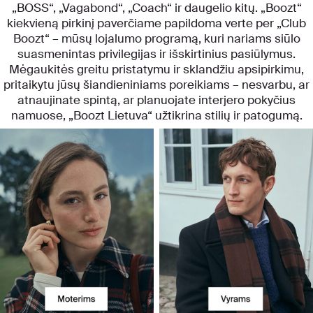
„BOSS“, „Vagabond“, „Coach“ ir daugelio kitų. „Boozt“
kiekvieną pirkinį paverčiame papildoma verte per „Club
Boozt“ – mūsų lojalumo programą, kuri nariams siūlo
suasmenintas privilegijas ir išskirtinius pasiūlymus.
Mėgaukitės greitu pristatymu ir sklandžiu apsipirkimu,
pritaikytu jūsų šiandieniniams poreikiams – nesvarbu, ar
atnaujinate spintą, ar planuojate interjero pokyčius
namuose, „Boozt Lietuva“ užtikrina stilių ir patogumą.