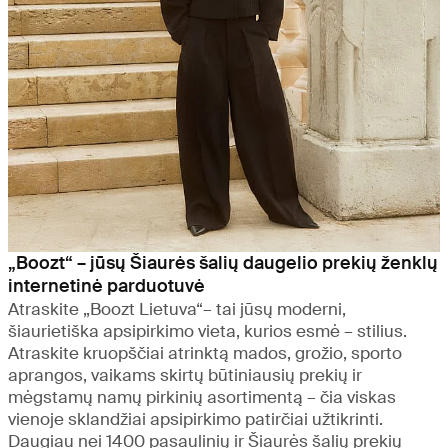
„Boozt“ – jūsų Šiaurės šalių daugelio prekių ženklų
internetinė parduotuvė
Atraskite „Boozt Lietuva“– tai jūsų moderni,
šiaurietiška apsipirkimo vieta, kurios esmė – stilius.
Atraskite kruopščiai atrinktą mados, grožio, sporto
aprangos, vaikams skirtų būtiniausių prekių ir
mėgstamų namų pirkinių asortimentą – čia viskas
vienoje sklandžiai apsipirkimo patirčiai užtikrinti.
Daugiau nei 1400 pasaulinių ir Šiaurės šalių prekių