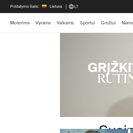
Pristatymo šalis:
Lietuva
LT
Moterims
Vyrams
Vaikams
Sportui
Grožiui
Nam
Susip