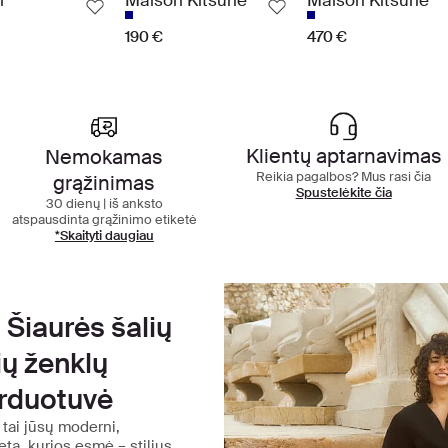
r
Maison Kitsune
Maison Kitsune
190 €
470 €
kščiausios klasės apsipirkimo patir
Klientų aptarnavimas
Nemokamas
Reikia pagalbos? Mus rasi čia
grąžinimas
Spustelėkite čia
30 dienų | iš anksto
atspausdinta grąžinimo etiketė
*Skaityti daugiau
 Šiaurės šalių
ių ženklų
arduotuvė
 tai jūsų moderni,
eta, kurios esmė – stilius.