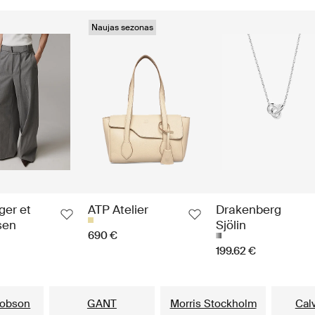
Naujas sezonas
ger et
ATP Atelier
Drakenberg
sen
Sjölin
690 €
199.62 €
Populiariausi prekių ženklai jam
cobson
GANT
Morris Stockholm
Calv