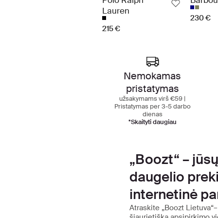
Polo Ralph
Barbou
Lauren
230 €
215 €
Au
Nemokamas
pristatymas
užsakymams virš €59 |
Pristatymas per 3-5 darbo
dienas
*Skaityti daugiau
„Boozt“ – jūsų
daugelio prek
internetinė p
Atraskite „Boozt Lietuva“–
šiaurietiška apsipirkimo vi