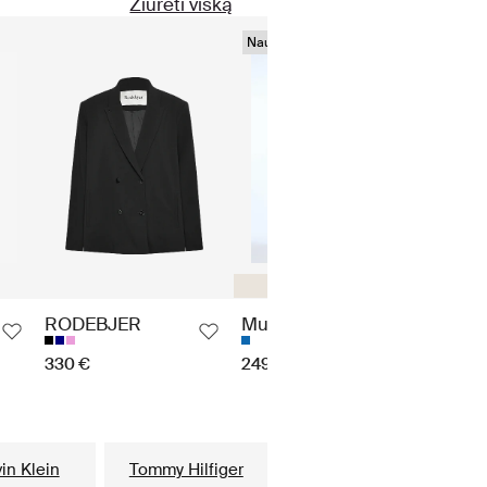
Žiūrėti viską
Naujas sezonas
Naujas
Platūs džinsai
RODEBJER
Munthe
Gann
330 €
249 €
875 €
in Klein
Tommy Hilfiger