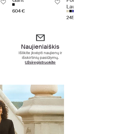
Gant
Polo Ralph
Tiger
Lauren
604 €
449 €
245 €
tis
Naujienlaiškis
Išlikite įkvėpti naujienų ir
išskirtinių pasiūlymų.
Užsiregistruokite