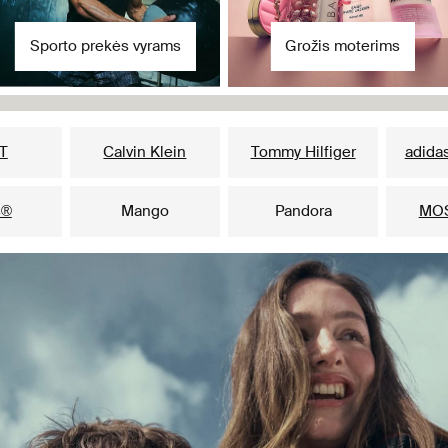
Sporto prekės vyrams
Grožis moterims
Populiariausi prekių ženklai jai
T
Calvin Klein
Tommy Hilfiger
adidas
s®
Mango
Pandora
MO