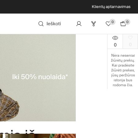
Klientų aptarnavimas
0
0
Ieškoti
0
0
Nėra neseniai
žiūrėtų prekių.
Kai pradėsite
žiūrėti prekes,
jūsų peržiūros
istorija bus
rodoma čia.
mis iš