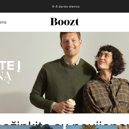
Nemokamas grąžinimas per 30 dienų
3–5 darbo dienos
ams
ažinkite su naujieno
Jai
Vyrams