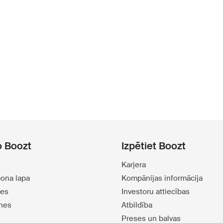
o Boozt
Izpētiet Boozt
Karjera
pona lapa
Kompānijas informācija
tes
Investoru attiecības
tnes
Atbildība
Preses un balvas