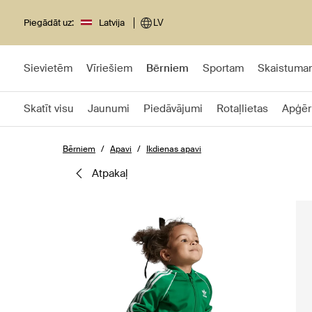
Piegādāt uz:
Latvija
LV
Sievietēm
Vīriešiem
Bērniem
Sportam
Skaistuma
Skatīt visu
Jaunumi
Piedāvājumi
Rotaļlietas
Apģēr
Bērniem
Apavi
Ikdienas apavi
atpakaļ