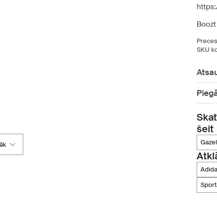
https
Boozt 
Preces
SKU ko
Atsa
Pieg
Skat
šeit
gaze
rāk
Atkl
adid
spor