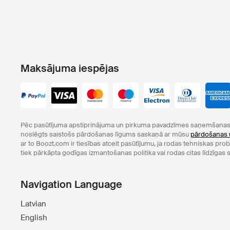
Maksājuma iespējas
Pēc pasūtījuma apstiprinājuma un pirkuma pavadzīmes saņemšanas 
noslēgts saistošs pārdošanas līgums saskaņā ar mūsu
pārdošanas 
ar to Boozt.com ir tiesības atcelt pasūtījumu, ja rodas tehniskas pr
tiek pārkāpta godīgas izmantošanas politika vai rodas citas līdzīgas s
Navigation Language
Latvian
English