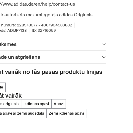
://www.adidas.de/en/help/contact-us
ir autorizēts mazumtirgotājs adidas Originals
 numurs:
228578077 - 4067904583882
ds:
ADIJP7138
ID:
32716059
uksmes
āde un atgriešana
īt vairāk no tās pašas produktu līnijas
lle
āt vairāk
as originals
ikdienas apavi
apavi
ta apavi ar zemu augšdaļu
zemi ikdienas apavi