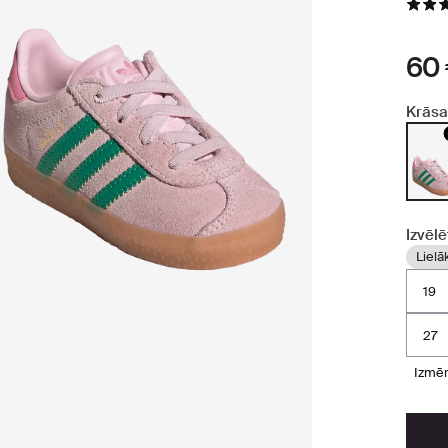
60
Krāsa
Izvēlē
Lielā
19
27
izmē