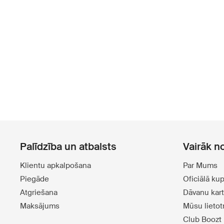
Palīdzība un atbalsts
Vairāk n
Klientu apkalpošana
Par Mums
Piegāde
Oficiālā ku
Atgriešana
Dāvanu kar
Maksājums
Mūsu lieto
Club Boozt