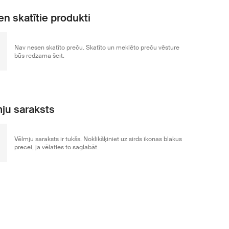
n skatītie produkti
Nav nesen skatīto preču. Skatīto un meklēto preču vēsture
būs redzama šeit.
ju saraksts
Vēlmju saraksts ir tukšs. Noklikšķiniet uz sirds ikonas blakus
precei, ja vēlaties to saglabāt.