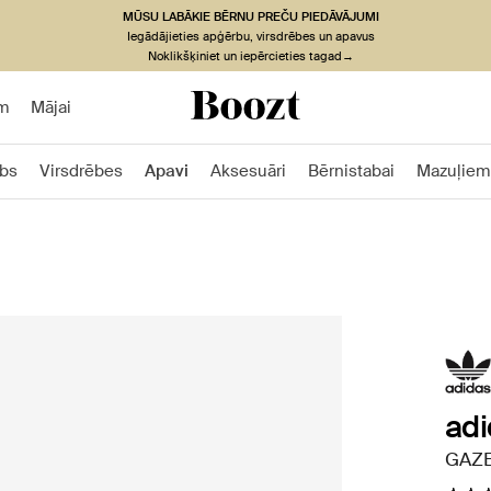
MŪSU LABĀKIE BĒRNU PREČU PIEDĀVĀJUMI
Iegādājieties apģērbu, virsdrēbes un apavus
Noklikšķiniet un iepērcieties tagad→
m
Mājai
bs
Virsdrēbes
Apavi
Aksesuāri
Bērnistabai
Mazuļiem
adi
GAZE