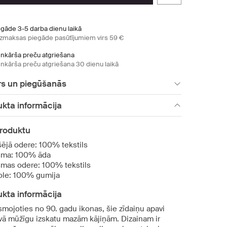
egāde 3-5 darba dienu laikā
zmaksas piegāde pasūtījumiem virs 59 €
enkārša preču atgriešana
enkārša preču atgriešana 30 dienu laikā
rs un piegūšanās
kta informācija
produktu
šējā odere: 100% tekstils
sma: 100% āda
smas odere: 100% tekstils
ole: 100% gumija
kta informācija
smojoties no 90. gadu ikonas, šie zīdaiņu apavi
vā mūžīgu izskatu mazām kājiņām. Dizainam ir