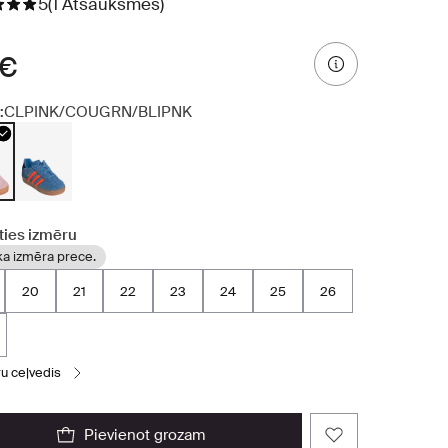
5
(1 Atsauksmes)
 €
:
CLPINK/COUGRN/BLIPNK
ties izmēru
ka izmēra prece.
20
21
22
23
24
25
26
ru ceļvedis
pievienot grozam