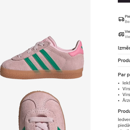
Pi
Be
Vi
Vi
Izmē
Produ
Par 
Iek
Vir
Vir
Ārz
Produ
Iedve
piedā