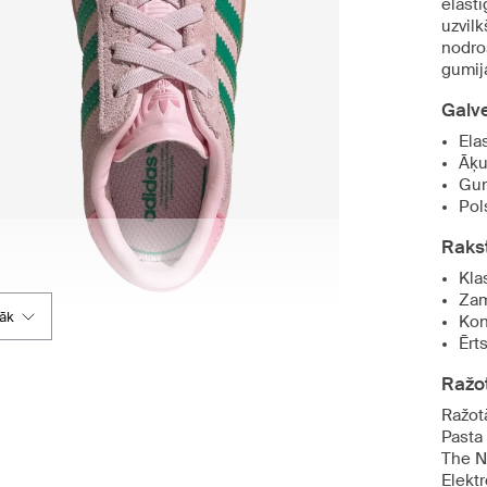
elastī
uzvil
nodro
gumij
Galv
Ela
Āķu
Gum
Pol
Raks
Kla
Zam
rāk
Kon
Ērt
Ražot
Ražot
Pasta
The N
Elekt