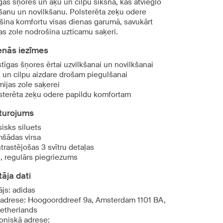
gas šņores un āķu un cilpu siksna, kas atvieglo
kšanu un novilkšanu. Polsterēta zeķu odere
šina komfortu visas dienas garumā, savukārt
as zole nodrošina uzticamu saķeri.
enās iezīmes
stīgas šņores ērtai uzvilkšanai un novilkšanai
 un cilpu aizdare drošam piegulšanai
ijas zole saķerei
sterēta zeķu odere papildu komfortam
turojums
sisks siluets
šādas virsa
trastējošas 3 svītru detaļas
s, regulārs piegriezums
āja dati
ājs: adidas
 adrese: Hoogoorddreef 9a, Amsterdam 1101 BA,
etherlands
roniskā adrese: