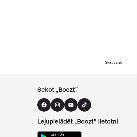
Skatīt visu
Sekot „Boozt”
Lejupielādēt „Boozt” lietotni