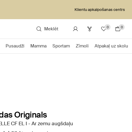
Klientu apkalpošanas centrs
0
0
Meklēt
Pusaudži
Mamma
Sportam
Zīmoli
Atpakaļ uz skolu
das Originals
LLE CF EL I - Ar zemu augšdaļu