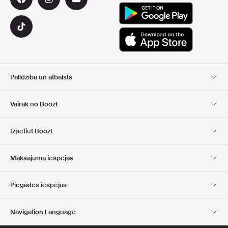
Palīdzība un atbalsts
Klientu apkalpošana
Piegāde
Vairāk no Boozt
Atgriešana
Maksājums
Par Mums
Oficiālā kupona lapa
Izpētiet Boozt
Dāvanu kartes
Mūsu lietotnes
Karjera
Kompānijas informācija
Club Boozt
Maksājuma iespējas
Investoru attiecības
Atbildība
Preses un balvas
Boozt Outlet
Piegādes iespējas
Navigation Language