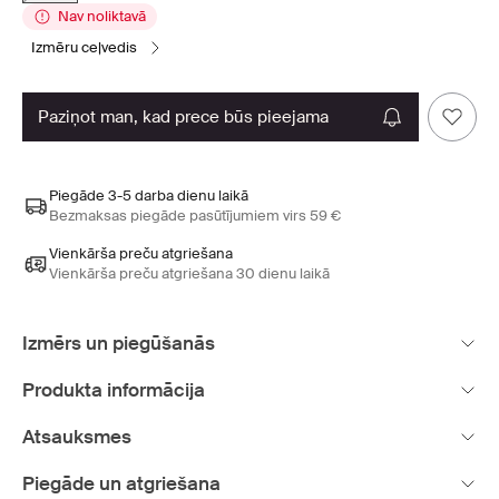
Nav noliktavā
izmēru ceļvedis
paziņot man, kad prece būs pieejama
Piegāde 3-5 darba dienu laikā
Bezmaksas piegāde pasūtījumiem virs 59 €
Vienkārša preču atgriešana
Vienkārša preču atgriešana 30 dienu laikā
Izmērs un piegūšanās
Produkta informācija
Atsauksmes
Piegāde un atgriešana