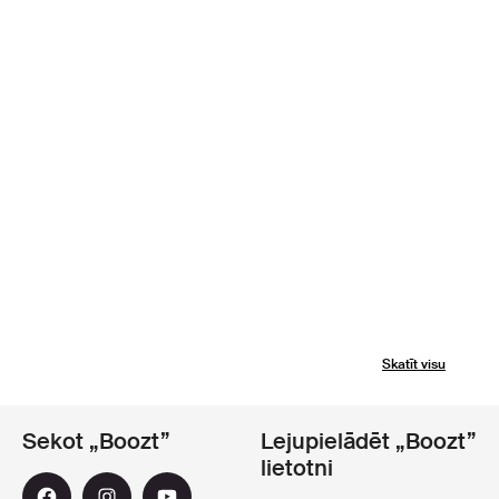
Skatīt visu
Sekot „Boozt”
Lejupielādēt „Boozt”
lietotni