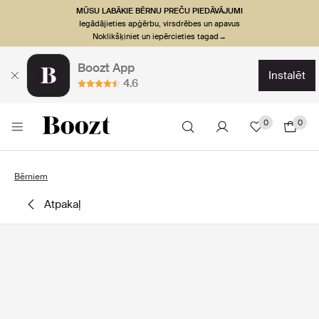
MŪSU LABĀKIE BĒRNU PREČU PIEDĀVĀJUMI
Iegādājieties apģērbu, virsdrēbes un apavus
Noklikšķiniet un iepērcieties tagad→
Boozt App
instalēt
4.6
0
0
Bērniem
atpakaļ