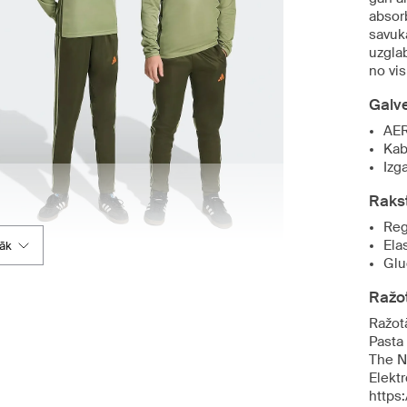
absor
savuk
uzgla
no vi
Galv
AER
Kab
Izg
Raks
Reg
Ela
rāk
Glu
Ražot
Ražot
Pasta
The N
Elekt
https