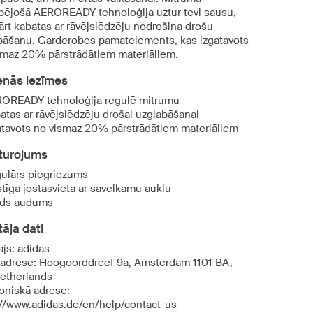
bējošā AEROREADY tehnoloģija uztur tevi sausu,
ārt kabatas ar rāvējslēdzēju nodrošina drošu
bāšanu. Garderobes pamatelements, kas izgatavots
smaz 20% pārstrādātiem materiāliem.
enās iezīmes
OREADY tehnoloģija regulē mitrumu
atas ar rāvējslēdzēju drošai uzglabāšanai
atavots no vismaz 20% pārstrādātiem materiāliem
turojums
ulārs piegriezums
stīga jostasvieta ar savelkamu auklu
ds audums
āja dati
ājs: adidas
 adrese: Hoogoorddreef 9a, Amsterdam 1101 BA,
etherlands
roniskā adrese:
://www.adidas.de/en/help/contact-us