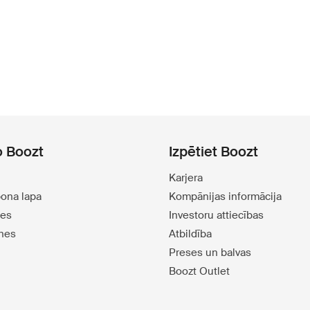
o Boozt
Izpētiet Boozt
Karjera
pona lapa
Kompānijas informācija
tes
Investoru attiecības
tnes
Atbildība
Preses un balvas
Boozt Outlet