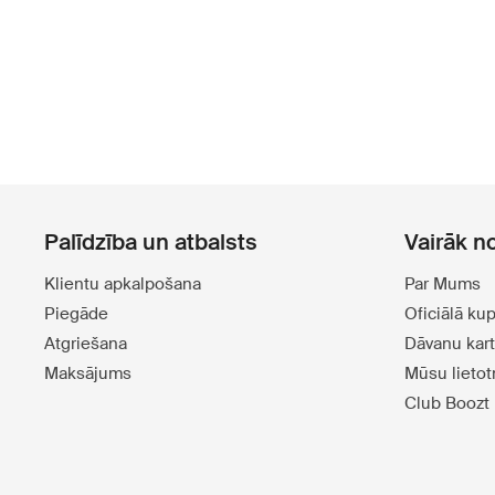
Palīdzība un atbalsts
Vairāk n
Klientu apkalpošana
Par Mums
Piegāde
Oficiālā ku
Atgriešana
Dāvanu kar
Maksājums
Mūsu lieto
Club Boozt