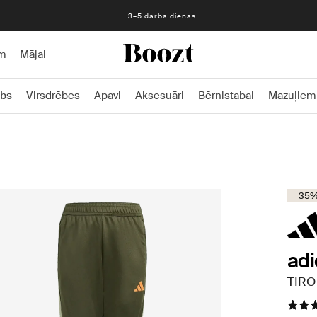
3–5 darba dienas
m
Mājai
bs
Virsdrēbes
Apavi
Aksesuāri
Bērnistabai
Mazuļiem
35%
ad
TIRO