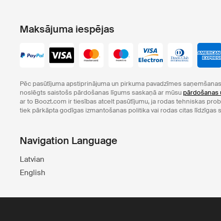
Maksājuma iespējas
Pēc pasūtījuma apstiprinājuma un pirkuma pavadzīmes saņemšanas 
noslēgts saistošs pārdošanas līgums saskaņā ar mūsu
pārdošanas 
ar to Boozt.com ir tiesības atcelt pasūtījumu, ja rodas tehniskas pr
tiek pārkāpta godīgas izmantošanas politika vai rodas citas līdzīgas s
Navigation Language
Latvian
English