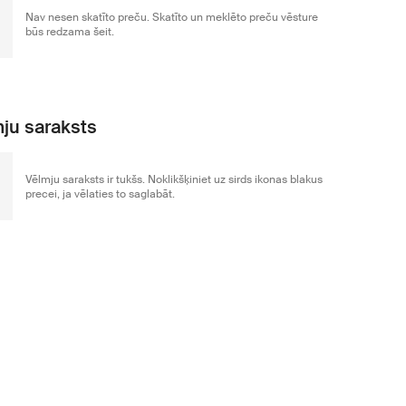
Nav nesen skatīto preču. Skatīto un meklēto preču vēsture
būs redzama šeit.
ju saraksts
Vēlmju saraksts ir tukšs. Noklikšķiniet uz sirds ikonas blakus
precei, ja vēlaties to saglabāt.