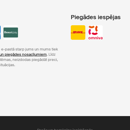
Piegādes iespējas
e-pastā starp jums un mums tiek
un piegādes nosacījumiem
. Līdz
oblēmas, neizdodas piegādāt preci,
ituācijas.