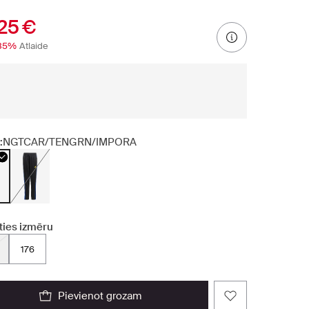
25 €
35%
Atlaide
:
NGTCAR/TENGRN/IMPORA
ties izmēru
176
pievienot grozam