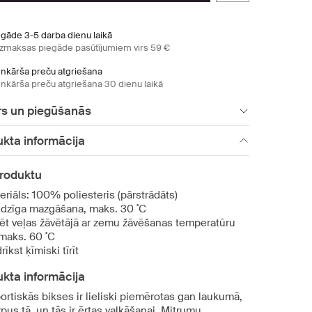
egāde 3-5 darba dienu laikā
zmaksas piegāde pasūtījumiem virs 59 €
enkārša preču atgriešana
enkārša preču atgriešana 30 dienu laikā
rs un piegūšanās
kta informācija
produktu
eriāls: 100% poliesteris (pārstrādāts)
dzīga mazgāšana, maks. 30 ˚C
ēt veļas žāvētājā ar zemu žāvēšanas temperatūru
 maks. 60 ˚C
īkst ķīmiski tīrīt
kta informācija
ortiskās bikses ir lieliski piemērotas gan laukumā,
pus tā, un tās ir ērtas valkāšanai. Mitrumu