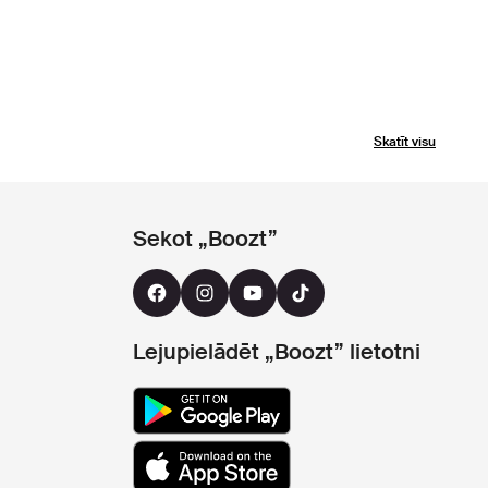
Skatīt visu
Sekot „Boozt”
Lejupielādēt „Boozt” lietotni