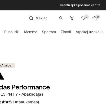
Klientu apkalpošanas centrs
0
0
Meklēt
Pusaudži
Mamma
Sportam
Zīmoli
Atpakaļ uz skolu
 Atlaide
idas Performance
 ES PNT Y - Apakšdaļas
5
(1 Atsauksmes)