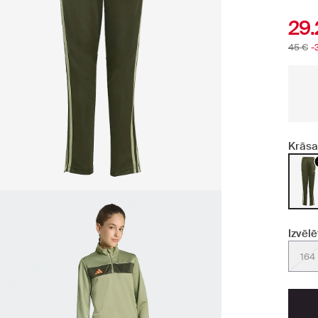
29.
45 €
-
Krāsa
Izvēlē
164