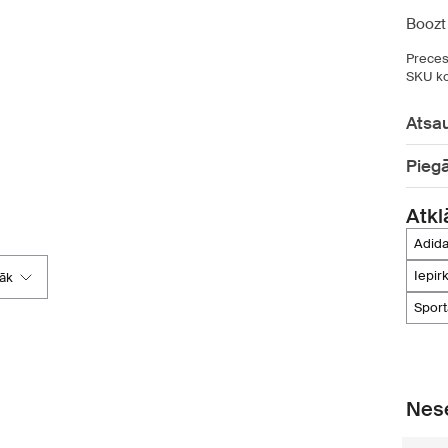
Boozt
Preces
SKU ko
Atsa
Pieg
Atkl
adi
iepi
rāk
spor
Nese