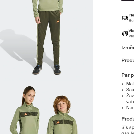
Pi
Be
Vi
Vi
Izmē
Produ
Par 
Mat
Sau
Žāv
vai
Nedr
Produ
Šīs sp
gan ār