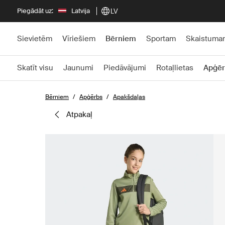
Piegādāt uz:
Latvija
LV
Sievietēm
Vīriešiem
Bērniem
Sportam
Skaistuma
Skatīt visu
Jaunumi
Piedāvājumi
Rotaļlietas
Apģēr
Bērniem
Apģērbs
Apakšdaļas
atpakaļ