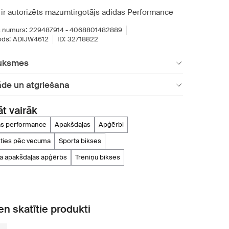
 ir autorizēts mazumtirgotājs adidas Performance
 numurs:
229487914 - 4068801482889
ds:
ADIJW4612
ID:
32718822
uksmes
āde un atgriešana
āt vairāk
das performance
apakšdaļas
apģērbi
rkties pēc vecuma
sporta bikses
ta apakšdaļas apģērbs
treniņu bikses
n skatītie produkti