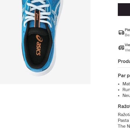
Pi
Be
Vi
Vi
Produ
Par 
Mat
Run
Neu
Ražot
Ražot
Pasta
The N