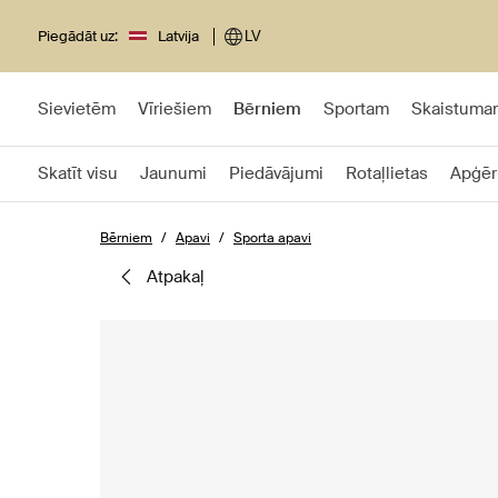
Piegādāt uz:
Latvija
LV
Sievietēm
Vīriešiem
Bērniem
Sportam
Skaistuma
Skatīt visu
Jaunumi
Piedāvājumi
Rotaļlietas
Apģēr
Bērniem
Apavi
Sporta apavi
atpakaļ