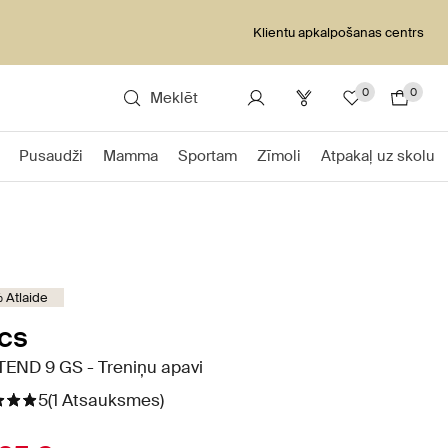
Klientu apkalpošanas centrs
0
0
Meklēt
Pusaudži
Mamma
Sportam
Zīmoli
Atpakaļ uz skolu
 Atlaide
cs
END 9 GS - Treniņu apavi
5
(1 Atsauksmes)