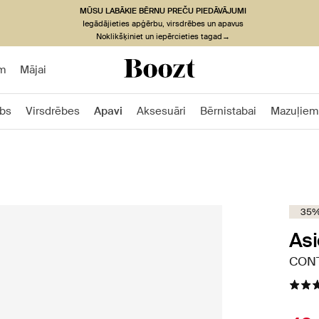
MŪSU LABĀKIE BĒRNU PREČU PIEDĀVĀJUMI
Iegādājieties apģērbu, virsdrēbes un apavus
Noklikšķiniet un iepērcieties tagad→
m
Mājai
bs
Virsdrēbes
Apavi
Aksesuāri
Bērnistabai
Mazuļiem
35%
Asi
CONT