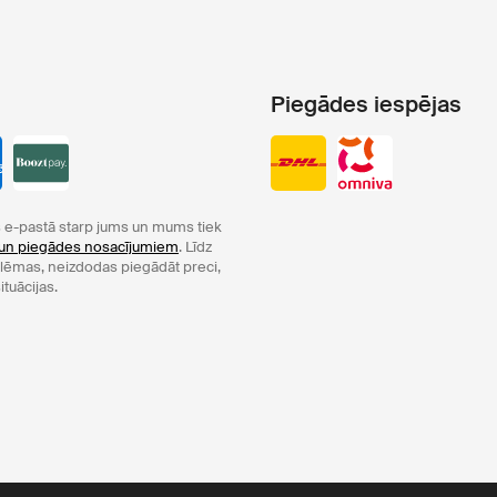
Piegādes iespējas
e-pastā starp jums un mums tiek
un piegādes nosacījumiem
. Līdz
oblēmas, neizdodas piegādāt preci,
ituācijas.