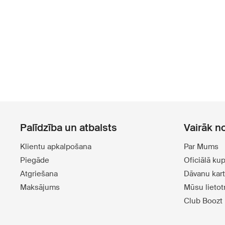
Palīdzība un atbalsts
Vairāk n
Klientu apkalpošana
Par Mums
Piegāde
Oficiālā ku
Atgriešana
Dāvanu kar
Maksājums
Mūsu lieto
Club Boozt