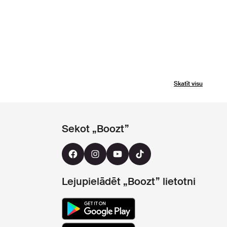
Skatīt visu
Sekot „Boozt”
Lejupielādēt „Boozt” lietotni