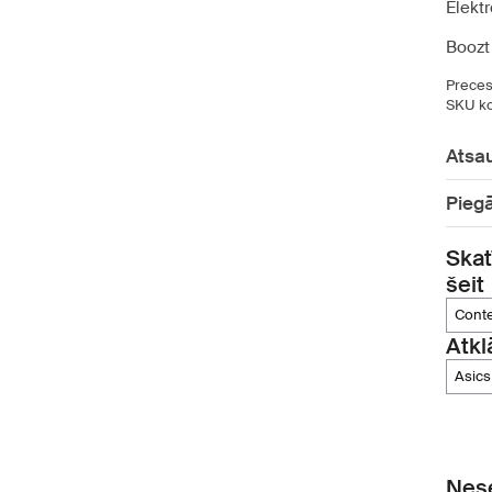
Elekt
Boozt 
Preces
SKU ko
Atsa
Pieg
Skat
šeit
con
Atkl
asics
Nese