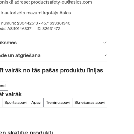
roniskā adrese: productsafety-eu@asics.com
ir autorizēts mazumtirgotājs Asics
 numurs:
230442513 - 4571633361340
ds:
ASI1014A337
ID:
32631472
uksmes
āde un atgriešana
īt vairāk no tās pašas produktu līnijas
tend
āt vairāk
sporta apavi
apavi
treniņu apavi
skriešanas apavi
n skatītie produkti