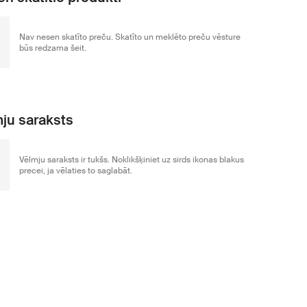
Nav nesen skatīto preču. Skatīto un meklēto preču vēsture
būs redzama šeit.
ju saraksts
Vēlmju saraksts ir tukšs. Noklikšķiniet uz sirds ikonas blakus
precei, ja vēlaties to saglabāt.