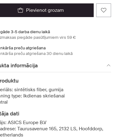
pievienot grozam
egāde 3-5 darba dienu laikā
zmaksas piegāde pasūtījumiem virs 59 €
enkārša preču atgriešana
enkārša preču atgriešana 30 dienu laikā
kta informācija
produktu
eriāls: sintētisks fiber, gumija
ning type: Ikdienas skriešanai
tral
āja dati
ājs: ASICS Europe B.V
 adrese: Taurusavenue 165, 2132 LS, Hoofddorp,
etherlands