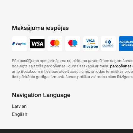
Maksājuma iespējas
Pēc pasūtījuma apstiprinājuma un pirkuma pavadzīmes saņemšanas 
noslēgts saistošs pārdošanas līgums saskaņā ar mūsu
pārdošanas 
ar to Boozt.com ir tiesības atcelt pasūtījumu, ja rodas tehniskas pr
tiek pārkāpta godīgas izmantošanas politika vai rodas citas līdzīgas s
Navigation Language
Latvian
English