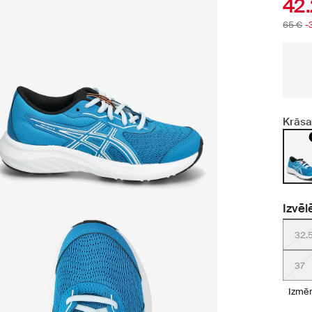
42.
65 €
-
Krāsa
Izvēl
32.
37
izmē