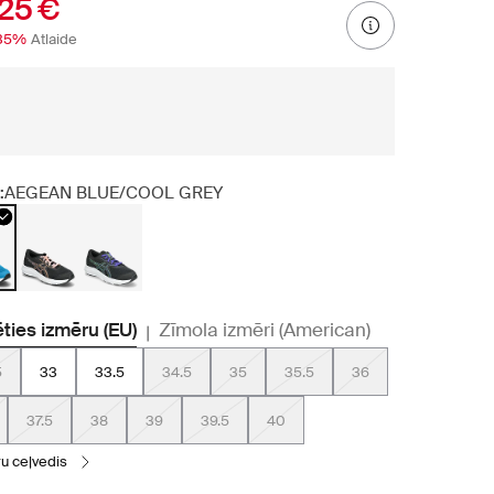
25 €
35%
Atlaide
:
AEGEAN BLUE/COOL GREY
ēties izmēru (EU)
Zīmola izmēri (American)
|
5
33
33.5
34.5
35
35.5
36
37.5
38
39
39.5
40
ru ceļvedis