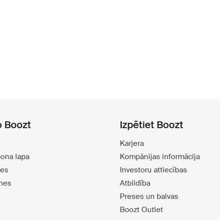
o Boozt
Izpētiet Boozt
Karjera
pona lapa
Kompānijas informācija
tes
Investoru attiecības
tnes
Atbildība
Preses un balvas
Boozt Outlet