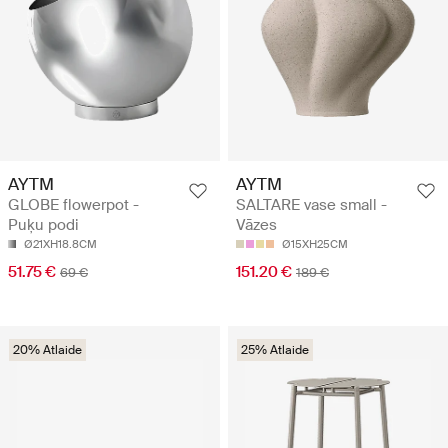
AYTM
AYTM
GLOBE flowerpot -
SALTARE vase small -
Puķu podi
Vāzes
Ø21XH18.8CM
Ø15XH25CM
51.75 €
151.20 €
69 €
189 €
20% Atlaide
25% Atlaide