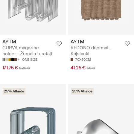
AYTM
AYTM
CURVA magazine
REDONO doormat -
holder - Žurnālu turētāji
Kājslauķi
ONE SIZE
70X50CM
171.75 €
41.25 €
229 €
55 €
25% Atlaide
25% Atlaide