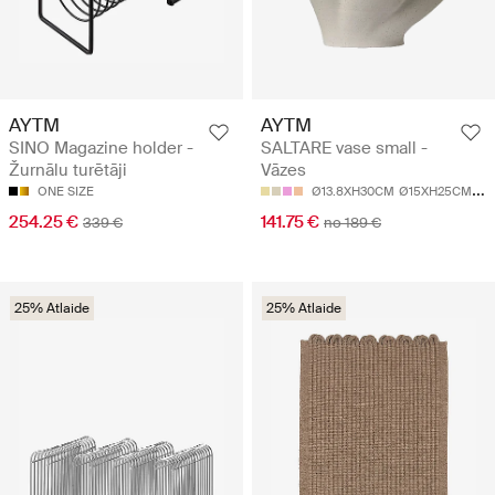
AYTM
AYTM
SINO Magazine holder -
SALTARE vase small -
Žurnālu turētāji
Vāzes
ONE SIZE
Ø13.8XH30CM
Ø15XH25CM
Ø1
254.25 €
141.75 €
339 €
no 189 €
25% Atlaide
25% Atlaide