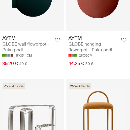
AYTM
AYTM
GLOBE wall flowerpot -
GLOBE hanging
Puķu podi
flowerpot - Puķu podi
17X15.4CM
21X32CM
39.20 €
44.25 €
49 €
59 €
25% Atlaide
25% Atlaide