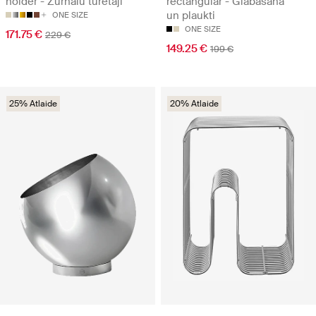
holder - Žurnālu turētāji
rectangular - Glabāšana
un plaukti
ONE SIZE
ONE SIZE
171.75 €
229 €
149.25 €
199 €
25% Atlaide
20% Atlaide