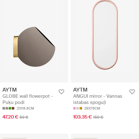
AYTM
AYTM
GLOBE wall flowerpot -
ANGUI mirror - Vannas
Puķu podi
istabas spoguļi
21X18.8CM
29X78CM
47.20 €
103.35 €
59 €
159 €