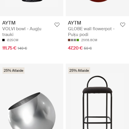
AYTM
AYTM
VOLVI bowl - Augļu
GLOBE wall flowerpot -
trauki
Puķu podi
Ø25CM
21X18.8CM
111.75 €
47.20 €
149 €
59 €
25% Atlaide
25% Atlaide