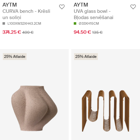
AYTM
AYTM
CURVA bench - Krēsli
UVA glass bowl -
un soliņi
Bļodas servēšanai
L100XW32XH43.2CM
Ø33XH15CM
374.25 €
94.50 €
499 €
135 €
25% Atlaide
25% Atlaide