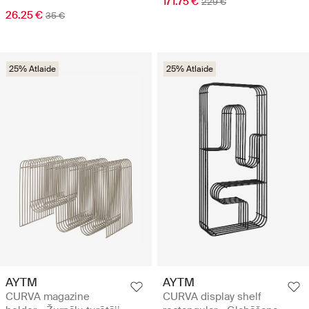
171.75 €
229 €
26.25 €
35 €
25% Atlaide
25% Atlaide
AYTM
AYTM
CURVA magazine
CURVA display shelf