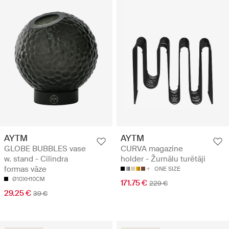
AYTM
AYTM
GLOBE BUBBLES vase
CURVA magazine
w. stand - Cilindra
holder - Žurnālu turētāji
formas vāze
ONE SIZE
Ø10XH10CM
171.75 €
229 €
29.25 €
39 €