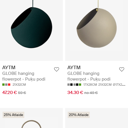
AYTM
AYTM
GLOBE hanging
GLOBE hanging
flowerpot - Puķu podi
flowerpot - Puķu podi
21X32CM
17X28CM
21X32CM
Ø17X28.0CM
47.20 €
34.30 €
59 €
no 49 €
25% Atlaide
20% Atlaide