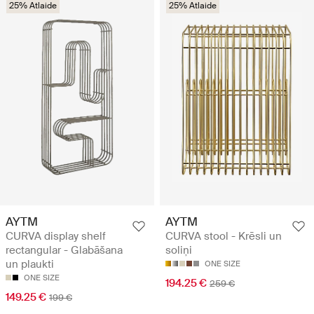
25% Atlaide
25% Atlaide
AYTM
AYTM
CURVA display shelf
CURVA stool - Krēsli un
rectangular - Glabāšana
soliņi
un plaukti
ONE SIZE
ONE SIZE
194.25 €
259 €
149.25 €
199 €