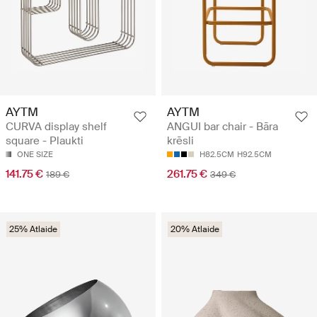
AYTM
AYTM
CURVA display shelf
ANGUI bar chair - Bāra
square - Plaukti
krēsli
ONE SIZE
H82.5CM
H92.5CM
141.75 €
261.75 €
189 €
349 €
25% Atlaide
20% Atlaide