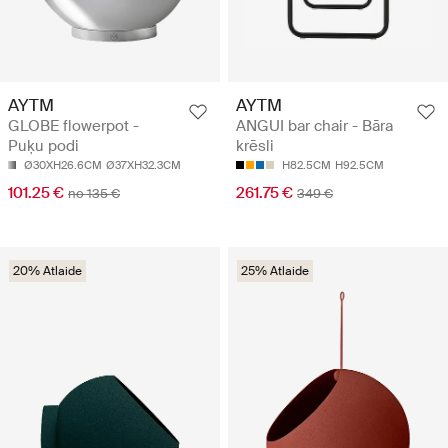
AYTM
AYTM
GLOBE flowerpot -
ANGUI bar chair - Bāra
Puķu podi
krēsli
Ø30XH26.6CM
Ø37XH32.3CM
H82.5CM
H92.5CM
101.25 €
261.75 €
no 135 €
349 €
20% Atlaide
25% Atlaide