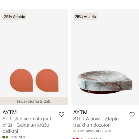
25% Atlaide
25% Atlaide
Iepakojumā 2 gab.
AYTM
AYTM
STILLA placemats (set
STILLA bowl - Ziepju
of 2) - Galda un krūžu
trauki un dozatori
paliktņi
L32.5XW27XH6.5CM
ONE SIZE