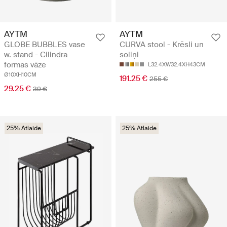
AYTM
AYTM
GLOBE BUBBLES vase
CURVA stool - Krēsli un
w. stand - Cilindra
soliņi
formas vāze
L32.4XW32.4XH43CM
Ø10XH10CM
191.25 €
255 €
29.25 €
39 €
25% Atlaide
25% Atlaide