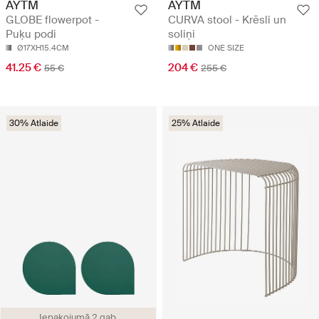
AYTM
AYTM
GLOBE flowerpot -
CURVA stool - Krēsli un
Puķu podi
soliņi
Ø17XH15.4CM
ONE SIZE
41.25 €
204 €
55 €
255 €
30% Atlaide
25% Atlaide
Iepakojumā 2 gab.