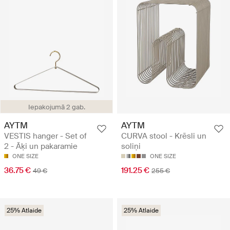
Iepakojumā 2 gab.
AYTM
AYTM
VESTIS hanger - Set of
CURVA stool - Krēsli un
2 - Āķi un pakaramie
soliņi
ONE SIZE
ONE SIZE
36.75 €
191.25 €
49 €
255 €
25% Atlaide
25% Atlaide