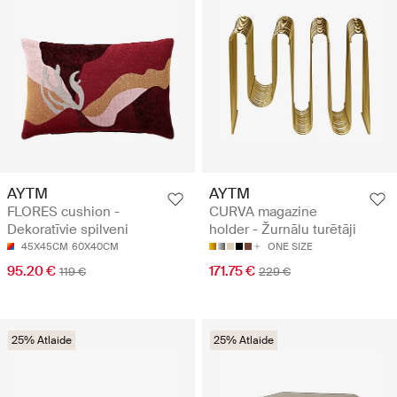
AYTM
AYTM
FLORES cushion -
CURVA magazine
Dekoratīvie spilveni
holder - Žurnālu turētāji
45X45CM
60X40CM
ONE SIZE
95.20 €
171.75 €
119 €
229 €
25% Atlaide
25% Atlaide