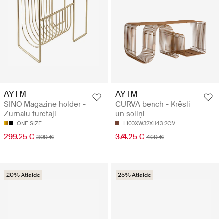
AYTM
AYTM
SINO Magazine holder -
CURVA bench - Krēsli
Žurnālu turētāji
un soliņi
ONE SIZE
L100XW32XH43.2CM
299.25 €
374.25 €
399 €
499 €
20% Atlaide
25% Atlaide