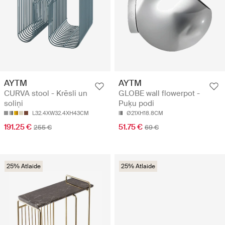
AYTM
AYTM
CURVA stool - Krēsli un
GLOBE wall flowerpot -
soliņi
Puķu podi
L32.4XW32.4XH43CM
Ø21XH18.8CM
191.25 €
51.75 €
255 €
69 €
25% Atlaide
25% Atlaide