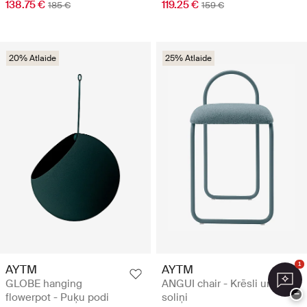
138.75 €
119.25 €
185 €
159 €
20% Atlaide
25% Atlaide
1
AYTM
AYTM
GLOBE hanging
ANGUI chair - Krēsli un
−
flowerpot - Puķu podi
soliņi