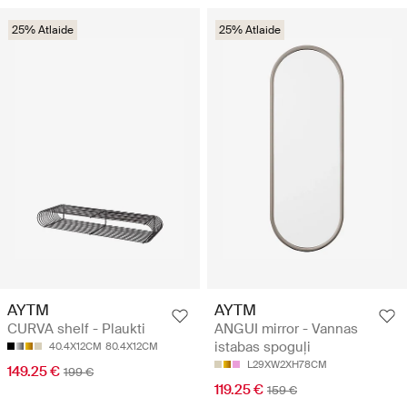
25% Atlaide
25% Atlaide
AYTM
AYTM
CURVA shelf - Plaukti
ANGUI mirror - Vannas
istabas spoguļi
40.4X12CM
80.4X12CM
L29XW2XH78CM
149.25 €
199 €
119.25 €
159 €