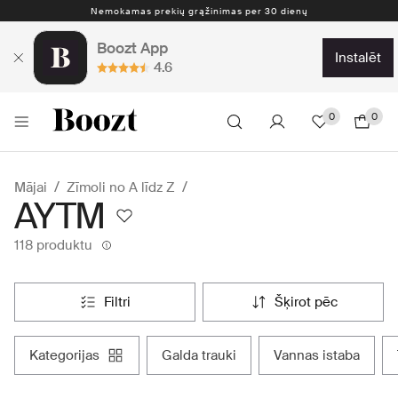
Nemokamas prekių grąžinimas per 30 dienų
Boozt App
instalēt
4.6
0
0
Mājai
Zīmoli no A līdz Z
AYTM
118 produktu
filtri
šķirot pēc
kategorijas
galda trauki
vannas istaba