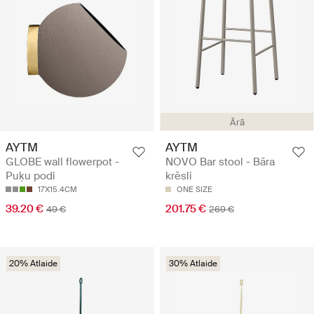
Ārā
AYTM
AYTM
GLOBE wall flowerpot -
NOVO Bar stool - Bāra
Puķu podi
krēsli
17X15.4CM
ONE SIZE
39.20 €
201.75 €
49 €
269 €
20% Atlaide
30% Atlaide