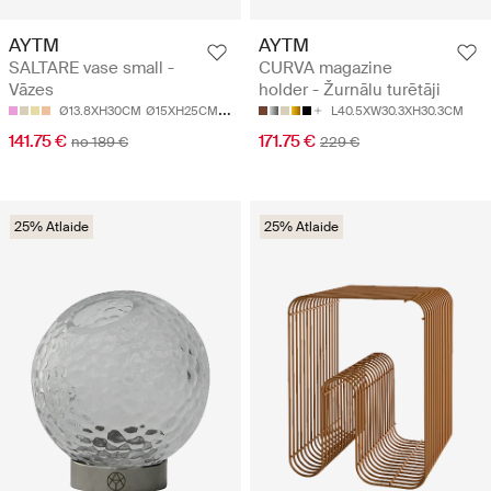
AYTM
AYTM
SALTARE vase small -
CURVA magazine
Vāzes
holder - Žurnālu turētāji
Ø13.8XH30CM
Ø15XH25CM
Ø17XH35CM
L40.5XW30.3XH30.3CM
141.75 €
171.75 €
no 189 €
229 €
25% Atlaide
25% Atlaide