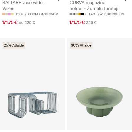
SALTARE vase wide -
CURVA magazine
Vāzes
holder - Žurnālu turētāji
Ø13.8XH30CM
Ø17XH35CM
L40.5XW30.3XH30.3CM
171.75 €
171.75 €
no 229 €
229 €
25% Atlaide
30% Atlaide