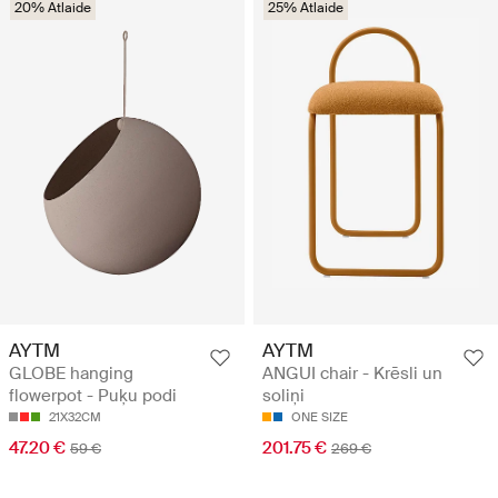
20% Atlaide
25% Atlaide
AYTM
AYTM
GLOBE hanging
ANGUI chair - Krēsli un
flowerpot - Puķu podi
soliņi
21X32CM
ONE SIZE
47.20 €
201.75 €
59 €
269 €