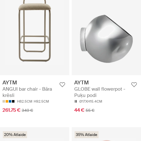
AYTM
AYTM
ANGUI bar chair - Bāra
GLOBE wall flowerpot -
krēsli
Puķu podi
H82.5CM
H92.5CM
Ø17XH15.4CM
261.75 €
44 €
349 €
55 €
20% Atlaide
35% Atlaide