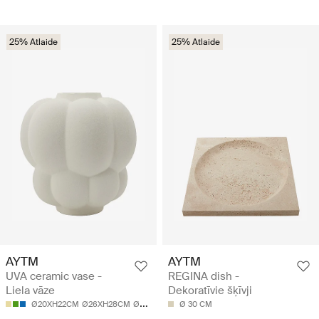
25% Atlaide
25% Atlaide
AYTM
AYTM
UVA ceramic vase -
REGINA dish -
Liela vāze
Dekoratīvie šķīvji
Ø20XH22CM
Ø26XH28CM
Ø32XH35CM
Ø 30 CM