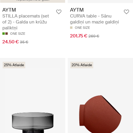
AYTM
AYTM
STILLA placemats (set
CURVA table - Sānu
of 2) - Galda un krūžu
galdiņi un mazie galdiņi
paliktņi
ONE SIZE
ONE SIZE
201.75 €
269 €
24.50 €
35 €
25% Atlaide
20% Atlaide