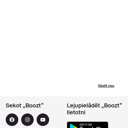
Skatīt visu
Sekot „Boozt”
Lejupielādēt „Boozt”
lietotni