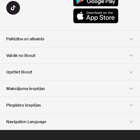
Palīdzība un atbalsts
Klientu apkalpošana
Piegāde
Vairāk no Boozt
Atgriešana
Maksājums
Par Mums
Oficiālā kupona lapa
Izpētiet Boozt
Dāvanu kartes
Mūsu lietotnes
Karjera
Kompānijas informācija
Club Boozt
Maksājuma iespējas
Investoru attiecības
Atbildība
Preses un balvas
Boozt Outlet
Piegādes iespējas
Navigation Language
Latvian
English