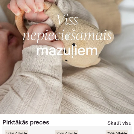
Pirktākās preces
Skatīt visu
50% Atlaide
25% Atlaide
25% Atlaide