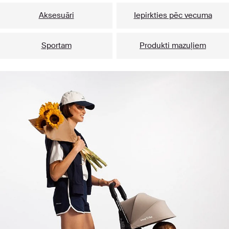
Aksesuāri
Iepirkties pēc vecuma
Sportam
Produkti mazuļiem