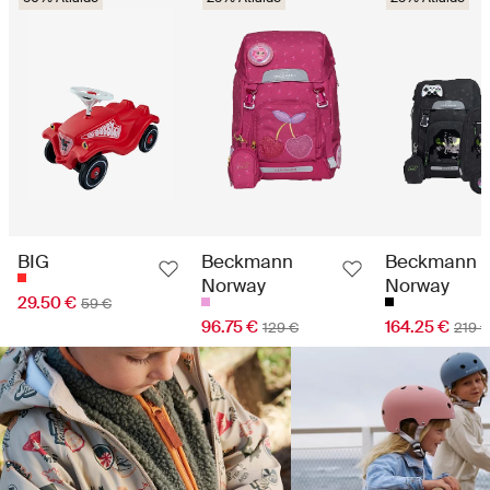
BIG
Beckmann
Beckmann
Norway
Norway
29.50 €
59 €
96.75 €
164.25 €
129 €
219 €