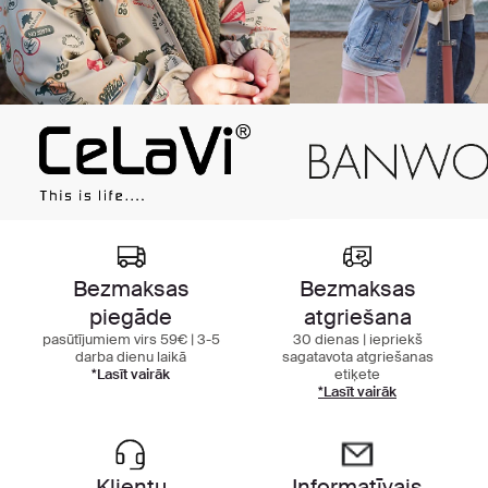
Bezmaksas
Bezmaksas
piegāde
atgriešana
pasūtījumiem virs 59€ | 3-5
30 dienas | iepriekš
darba dienu laikā
sagatavota atgriešanas
*Lasīt vairāk
etiķete
*Lasīt vairāk
Klientu
Informatīvais