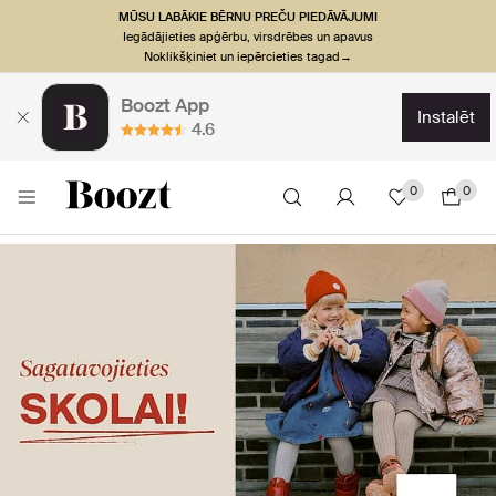
MŪSU LABĀKIE BĒRNU PREČU PIEDĀVĀJUMI
Iegādājieties apģērbu, virsdrēbes un apavus
Noklikšķiniet un iepērcieties tagad→
Boozt App
instalēt
4.6
0
0