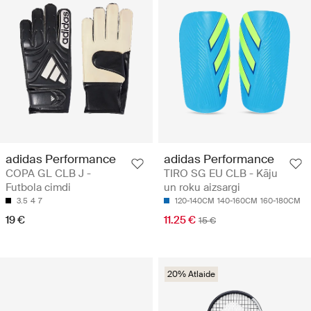
adidas Performance
adidas Performance
COPA GL CLB J -
TIRO SG EU CLB - Kāju
Futbola cimdi
un roku aizsargi
3.5
4
7
120-140CM
140-160CM
160-180CM
19 €
11.25 €
15 €
20% Atlaide