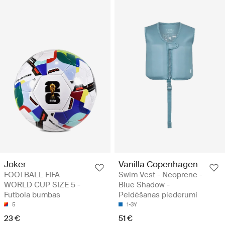
Joker
Vanilla Copenhagen
FOOTBALL FIFA
Swim Vest - Neoprene -
WORLD CUP SIZE 5 -
Blue Shadow -
Futbola bumbas
Peldēšanas piederumi
5
1-3Y
23 €
51 €