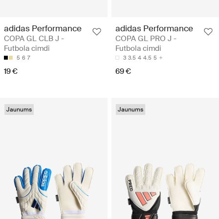
adidas Performance
adidas Performance
COPA GL CLB J -
COPA GL PRO J -
Futbola cimdi
Futbola cimdi
5
6
7
3
3.5
4
4.5
5
19 €
69 €
Jaunums
Jaunums