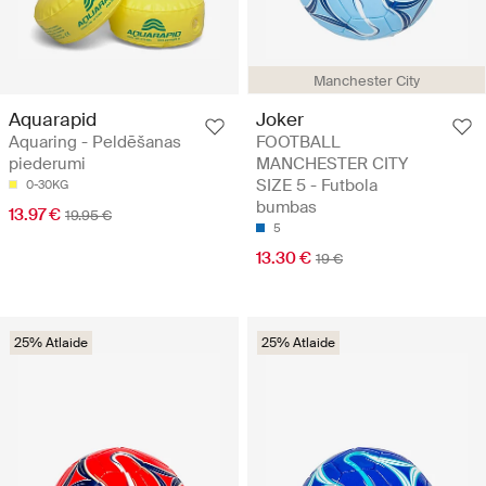
Manchester City
Aquarapid
Joker
Aquaring - Peldēšanas
FOOTBALL
piederumi
MANCHESTER CITY
SIZE 5 - Futbola
0-30KG
bumbas
13.97 €
19.95 €
5
13.30 €
19 €
25% Atlaide
25% Atlaide