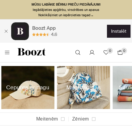
MŪSU LABĀKIE BĒRNU PREČU PIEDĀVĀJUMI
Iegādājieties apģērbu, virsdrēbes un apavus
Noklikšķiniet un iepērcieties tagad→
Boozt App
instalēt
4.6
0
0
Cepures ar nagu
Mugursomas
Saul
Meitenēm
Zēniem