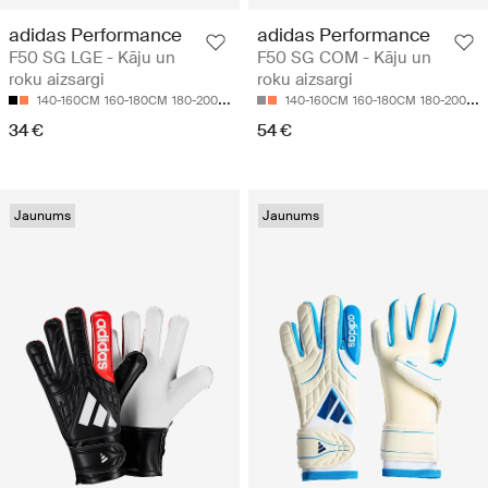
adidas Performance
adidas Performance
F50 SG LGE - Kāju un
F50 SG COM - Kāju un
roku aizsargi
roku aizsargi
140-160CM
160-180CM
180-200CM
140-160CM
160-180CM
180-200CM
34 €
54 €
Jaunums
Jaunums