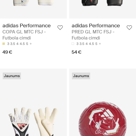
adidas Performance
adidas Performance
COPA GL MTC FSJ -
PRED GL MTC FSJ -
Futbola cimdi
Futbola cimdi
3
3.5
4
4.5
5
3
3.5
4
4.5
5
49 €
54 €
Jaunums
Jaunums