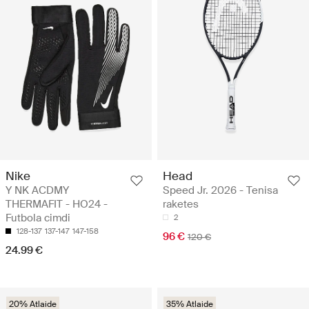
Nike
Head
Y NK ACDMY
Speed Jr. 2026 - Tenisa
THERMAFIT - HO24 -
raketes
Futbola cimdi
2
128-137
137-147
147-158
96 €
120 €
24.99 €
20% Atlaide
35% Atlaide