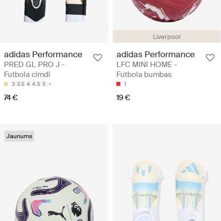
Liverpool
adidas Performance
adidas Performance
PRED GL PRO J -
LFC MINI HOME -
Futbola cimdi
Futbola bumbas
3
3.5
4
4.5
5
1
74 €
19 €
Jaunums