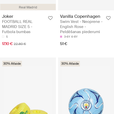
Real Madrid
Joker
Vanilla Copenhagen
FOOTBALL REAL
Swim Vest - Neoprene -
MADRID SIZE 5 -
English Rose -
Futbola bumbas
Peldēšanas piederumi
5
3-6Y
6-8Y
17.10 €
51 €
22.80 €
30% Atlaide
30% Atlaide