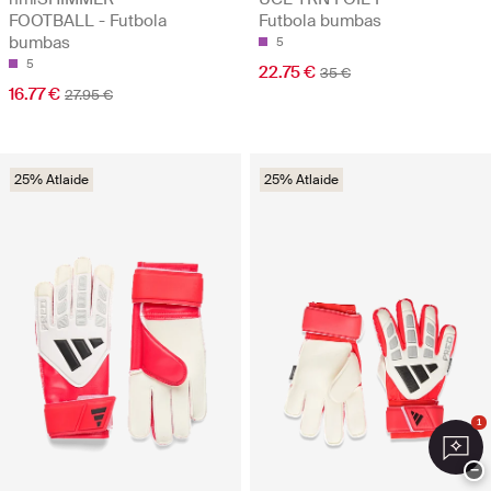
FOOTBALL - Futbola
Futbola bumbas
bumbas
5
5
22.75 €
35 €
16.77 €
27.95 €
25% Atlaide
25% Atlaide
1
−