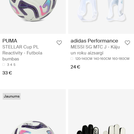
PUMA
adidas Performance
STELLAR Cup PL
MESSI SG MTC J - Kāju
Reactivity - Futbola
un roku aizsargi
bumbas
120-140CM
140-160CM
160-180CM
3
4
5
24 €
33 €
Jaunums