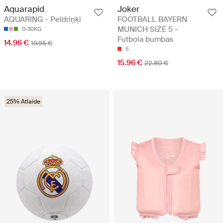
Aquarapid
Joker
AQUARING - Peldriņķi
FOOTBALL BAYERN
MUNICH SIZE 5 -
0-30KG
Futbola bumbas
14.96 €
19.95 €
5
15.96 €
22.80 €
25% Atlaide