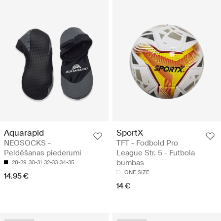
Aquarapid
SportX
NEOSOCKS -
TFT - Fodbold Pro
Peldēšanas piederumi
League Str. 5 - Futbola
bumbas
28-29
30-31
32-33
34-35
ONE SIZE
14.95 €
14 €