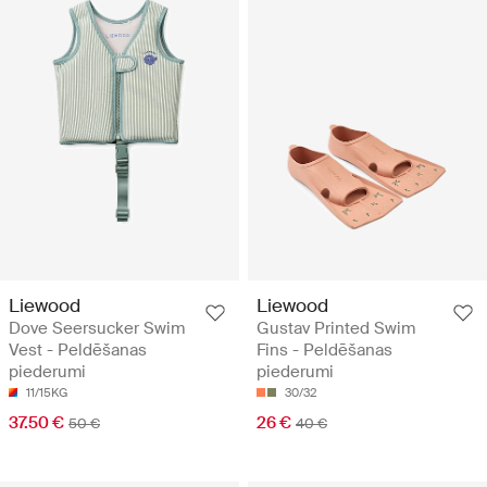
Liewood
Liewood
Dove Seersucker Swim
Gustav Printed Swim
Vest - Peldēšanas
Fins - Peldēšanas
piederumi
piederumi
11/15KG
30/32
37.50 €
26 €
50 €
40 €