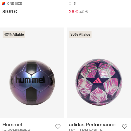
ONE SIZE
5
89.91 €
26 €
40 €
40% Atlaide
35% Atlaide
Hummel
adidas Performance
hmlSHIMMER
UCL TRN FOIL F -