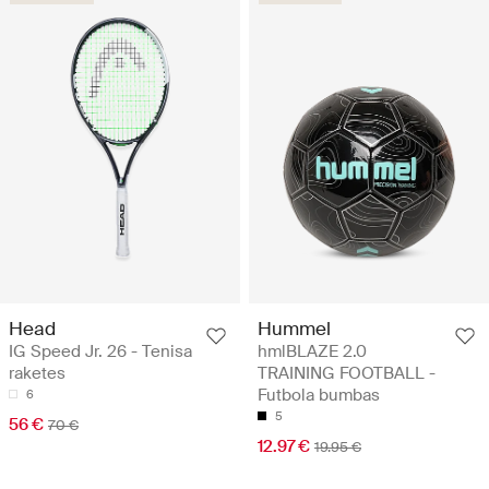
Head
Hummel
IG Speed Jr. 26 - Tenisa
hmlBLAZE 2.0
raketes
TRAINING FOOTBALL -
Futbola bumbas
6
5
56 €
70 €
12.97 €
19.95 €