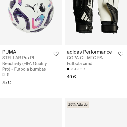
PUMA
adidas Performance
STELLAR Pro PL
COPA GL MTC FSJ -
Reactivity (FIFA Quality
Futbola cimdi
Pro) - Futbola bumbas
3
4
5
6
7
5
49 €
75 €
25% Atlaide