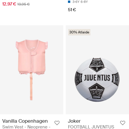
3-6Y
6-8Y
12.97 €
19.95 €
51 €
30% Atlaide
Vanilla Copenhagen
Joker
Swim Vest - Neoprene -
FOOTBALL JUVENTUS