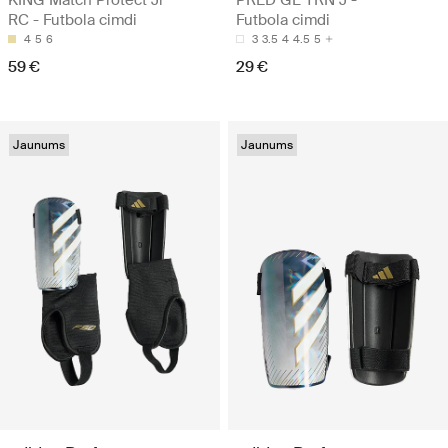
KING Match Protect Jr
PRED GL TRN J -
RC - Futbola cimdi
Futbola cimdi
4
5
6
3
3.5
4
4.5
5
59 €
29 €
Jaunums
Jaunums