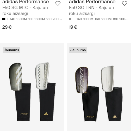
adidas Performance
adidas Performance
F50 SG MTC - Kāju un
F50 SG TRN - Kāju un
roku aizsargi
roku aizsargi
140-160CM
160-180CM
180-200CM
140-160CM
160-180CM
180-200CM
29 €
19 €
Jaunums
Jaunums