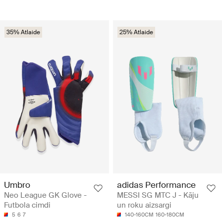
35% Atlaide
25% Atlaide
Umbro
adidas Performance
Neo League GK Glove -
MESSI SG MTC J - Kāju
Futbola cimdi
un roku aizsargi
5
6
7
140-160CM
160-180CM